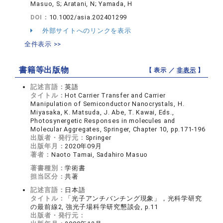
Masuo, S; Aratani, N; Yamada, H
DOI：
10.1002/asia.202401299
外部サイトへのリンクを表示
全件表示 >>
書籍等出版物
【 表示 ／
非表示
】
記述言語：
英語
タイトル：
Hot Carrier Transfer and Carrier
Manipulation of Semiconductor Nanocrystals, H.
Miyasaka, K. Matsuda, J. Abe, T. Kawai, Eds.,
Photosynergetic Responses in molecules and
Molecular Aggregates, Springer, Chapter 10, pp.171-196
出版者・発行元：
Springer
出版年月：
2020年09月
著者：
Naoto Tamai, Sadahiro Masuo
著書種別：
学術書
担当区分：
共著
記述言語：
日本語
タイトル：
「光子アンチバンチング現象」，光科学研究
の最前線2, 強光子場科学研究懇談会, p.11
出版者・発行元：