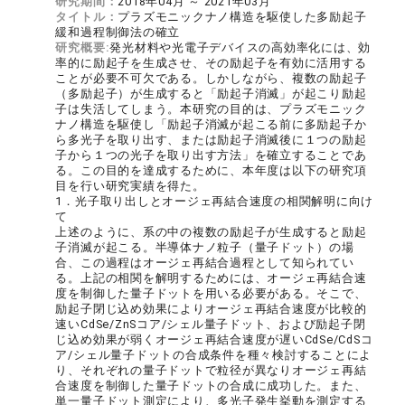
研究期間：
2018年04月 ～ 2021年03月
タイトル：
プラズモニックナノ構造を駆使した多励起子
緩和過程制御法の確立
研究概要:
発光材料や光電子デバイスの高効率化には、効
率的に励起子を生成させ、その励起子を有効に活用する
ことが必要不可欠である。しかしながら、複数の励起子
（多励起子）が生成すると「励起子消滅」が起こり励起
子は失活してしまう。本研究の目的は、プラズモニック
ナノ構造を駆使し「励起子消滅が起こる前に多励起子か
ら多光子を取り出す、または励起子消滅後に１つの励起
子から１つの光子を取り出す方法」を確立することであ
る。この目的を達成するために、本年度は以下の研究項
目を行い研究実績を得た。
1．光子取り出しとオージェ再結合速度の相関解明に向け
て
上述のように、系の中の複数の励起子が生成すると励起
子消滅が起こる。半導体ナノ粒子（量子ドット）の場
合、この過程はオージェ再結合過程として知られてい
る。上記の相関を解明するためには、オージェ再結合速
度を制御した量子ドットを用いる必要がある。そこで、
励起子閉じ込め効果によりオージェ再結合速度が比較的
速いCdSe/ZnSコア/シェル量子ドット、および励起子閉
じ込め効果が弱くオージェ再結合速度が遅いCdSe/CdSコ
ア/シェル量子ドットの合成条件を種々検討することによ
り、それぞれの量子ドットで粒径が異なりオージェ再結
合速度を制御した量子ドットの合成に成功した。また、
単一量子ドット測定により、多光子発生挙動を測定する