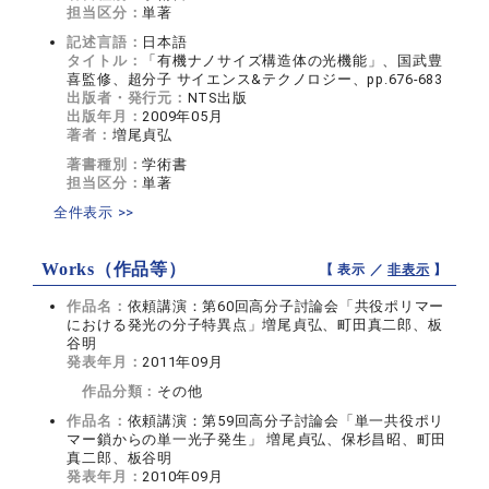
担当区分：
単著
記述言語：
日本語
タイトル：
「有機ナノサイズ構造体の光機能」、国武豊
喜監修、超分子 サイエンス&テクノロジー、pp.676-683
出版者・発行元：
NTS出版
出版年月：
2009年05月
著者：
増尾貞弘
著書種別：
学術書
担当区分：
単著
全件表示 >>
Works（作品等）
【 表示 ／
非表示
】
作品名：
依頼講演：第60回高分子討論会「共役ポリマー
における発光の分子特異点」増尾貞弘、町田真二郎、板
谷明
発表年月：
2011年09月
作品分類：
その他
作品名：
依頼講演：第59回高分子討論会「単一共役ポリ
マー鎖からの単一光子発生」 増尾貞弘、保杉昌昭、町田
真二郎、板谷明
発表年月：
2010年09月