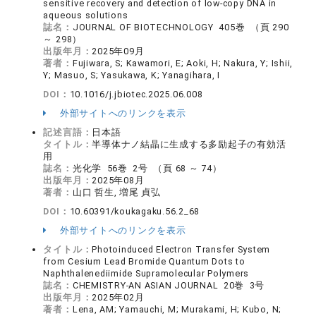
sensitive recovery and detection of low-copy DNA in
aqueous solutions
誌名：
JOURNAL OF BIOTECHNOLOGY 405巻 （頁 290
～ 298）
出版年月：
2025年09月
著者：
Fujiwara, S; Kawamori, E; Aoki, H; Nakura, Y; Ishii,
Y; Masuo, S; Yasukawa, K; Yanagihara, I
DOI：
10.1016/j.jbiotec.2025.06.008
外部サイトへのリンクを表示
記述言語：
日本語
タイトル：
半導体ナノ結晶に生成する多励起子の有効活
用
誌名：
光化学 56巻 2号 （頁 68 ～ 74）
出版年月：
2025年08月
著者：
山口 哲生, 増尾 貞弘
DOI：
10.60391/koukagaku.56.2_68
外部サイトへのリンクを表示
タイトル：
Photoinduced Electron Transfer System
from Cesium Lead Bromide Quantum Dots to
Naphthalenediimide Supramolecular Polymers
誌名：
CHEMISTRY-AN ASIAN JOURNAL 20巻 3号
出版年月：
2025年02月
著者：
Lena, AM; Yamauchi, M; Murakami, H; Kubo, N;