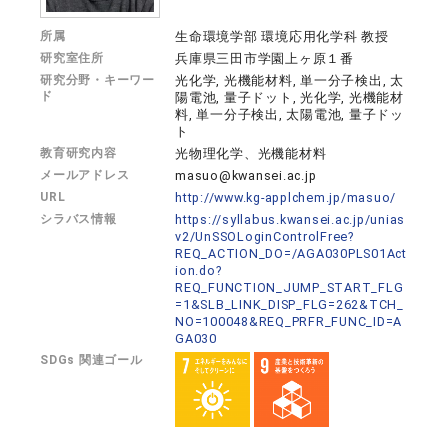
所属
生命環境学部 環境応用化学科 教授
研究室住所
兵庫県三田市学園上ヶ原１番
研究分野・キーワー
光化学, 光機能材料, 単一分子検出, 太
ド
陽電池, 量子ドット, 光化学, 光機能材
料, 単一分子検出, 太陽電池, 量子ドッ
ト
教育研究内容
光物理化学、光機能材料
メールアドレス
masuo@kwansei.ac.jp
URL
http://www.kg-applchem.jp/masuo/
シラバス情報
https://syllabus.kwansei.ac.jp/unias
v2/UnSSOLoginControlFree?
REQ_ACTION_DO=/AGA030PLS01Act
ion.do?
REQ_FUNCTION_JUMP_START_FLG
=1&SLB_LINK_DISP_FLG=262&TCH_
NO=100048&REQ_PRFR_FUNC_ID=A
GA030
SDGs 関連ゴール