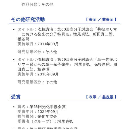
作品分類：
その他
その他研究活動
【 表示 ／
非表示
】
タイトル：
依頼講演：第60回高分子討論会「共役ポリマ
ーにおける発光の分子特異点」増尾貞弘、町田真二郎、
板谷明
実施年月：
2011年09月
研究活動区分：
その他
タイトル：
依頼講演：第59回高分子討論会「単一共役ポ
リマー鎖からの単一光子発生」 増尾貞弘、保杉昌昭、町
田真二郎、板谷明
実施年月：
2010年09月
研究活動区分：
その他
受賞
【 表示 ／
非表示
】
賞名：
第38回光化学協会賞
受賞年月：
2024年09月
授与機関：
光化学協会
受賞者（グループ）：
増尾貞弘