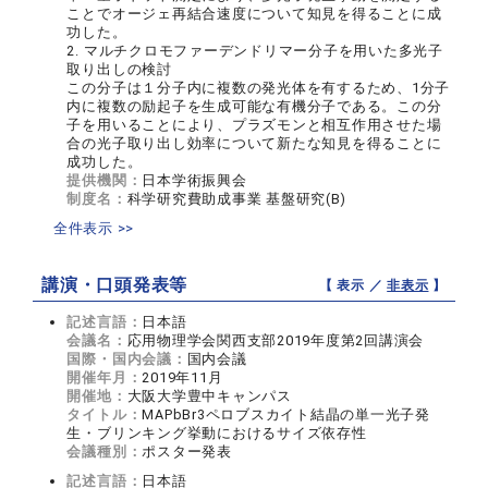
ことでオージェ再結合速度について知見を得ることに成
功した。
2. マルチクロモファーデンドリマー分子を用いた多光子
取り出しの検討
この分子は１分子内に複数の発光体を有するため、1分子
内に複数の励起子を生成可能な有機分子である。この分
子を用いることにより、プラズモンと相互作用させた場
合の光子取り出し効率について新たな知見を得ることに
成功した。
提供機関：
日本学術振興会
制度名：
科学研究費助成事業 基盤研究(B)
全件表示 >>
講演・口頭発表等
【 表示 ／
非表示
】
記述言語：
日本語
会議名：
応用物理学会関西支部2019年度第2回講演会
国際・国内会議：
国内会議
開催年月：
2019年11月
開催地：
大阪大学豊中キャンパス
タイトル：
MAPbBr3ペロブスカイト結晶の単一光子発
生・ブリンキング挙動におけるサイズ依存性
会議種別：
ポスター発表
記述言語：
日本語