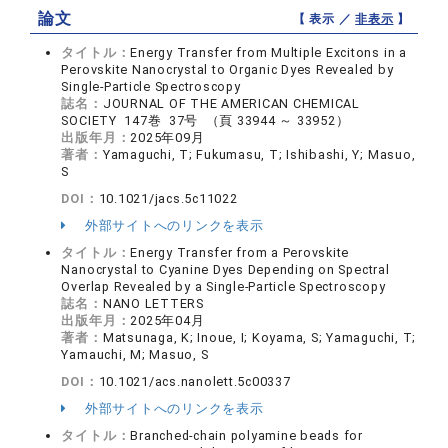
論文
【 表示 ／
非表示
】
タイトル：
Energy Transfer from Multiple Excitons in a
Perovskite Nanocrystal to Organic Dyes Revealed by
Single-Particle Spectroscopy
誌名：
JOURNAL OF THE AMERICAN CHEMICAL
SOCIETY 147巻 37号 （頁 33944 ～ 33952）
出版年月：
2025年09月
著者：
Yamaguchi, T; Fukumasu, T; Ishibashi, Y; Masuo,
S
DOI：
10.1021/jacs.5c11022
外部サイトへのリンクを表示
タイトル：
Energy Transfer from a Perovskite
Nanocrystal to Cyanine Dyes Depending on Spectral
Overlap Revealed by a Single-Particle Spectroscopy
誌名：
NANO LETTERS
出版年月：
2025年04月
著者：
Matsunaga, K; Inoue, I; Koyama, S; Yamaguchi, T;
Yamauchi, M; Masuo, S
DOI：
10.1021/acs.nanolett.5c00337
外部サイトへのリンクを表示
タイトル：
Branched-chain polyamine beads for