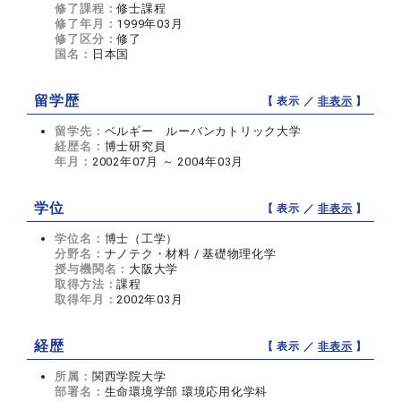
修了課程：
修士課程
修了年月：
1999年03月
修了区分：
修了
国名：
日本国
留学歴
【 表示 ／
非表示
】
留学先：
ベルギー ルーバンカトリック大学
経歴名：
博士研究員
年月：
2002年07月 ～ 2004年03月
学位
【 表示 ／
非表示
】
学位名：
博士（工学）
分野名：
ナノテク・材料 / 基礎物理化学
授与機関名：
大阪大学
取得方法：
課程
取得年月：
2002年03月
経歴
【 表示 ／
非表示
】
所属：
関西学院大学
部署名：
生命環境学部 環境応用化学科