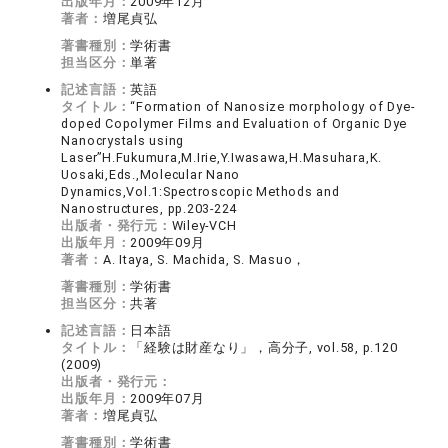
出版年月：
2009年12月
著者：
増尾貞弘
著書種別：
学術書
担当区分：
単著
記述言語：
英語
タイトル：
“Formation of Nanosize morphology of Dye-
doped Copolymer Films and Evaluation of Organic Dye
Nanocrystals using
Laser”H.Fukumura,M.Irie,Y.Iwasawa,H.Masuhara,K.
Uosaki,Eds.,Molecular Nano
Dynamics,Vol.1:Spectroscopic Methods and
Nanostructures, pp.203-224
出版者・発行元：
Wiley-VCH
出版年月：
2009年09月
著者：
A. Itaya, S. Machida, S. Masuo，
著書種別：
学術書
担当区分：
共著
記述言語：
日本語
タイトル：
「経験は財産なり」，高分子, vol.58, p.120
(2009)
出版者・発行元：
出版年月：
2009年07月
著者：
増尾貞弘
著書種別：
学術書