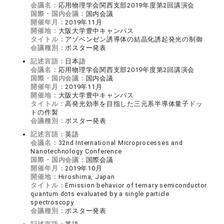
会議名：
応用物理学会関西支部2019年度第2回講演会
国際・国内会議：
国内会議
開催年月：
2019年11月
開催地：
大阪大学豊中キャンパス
タイトル：
アゾベンゼン誘導体の結晶化誘起発光の制御
会議種別：
ポスター発表
記述言語：
日本語
会議名：
応用物理学会関西支部2019年度第2回講演会
国際・国内会議：
国内会議
開催年月：
2019年11月
開催地：
大阪大学豊中キャンパス
タイトル：
高発光効率を目指した三元系半導体量子ドッ
トの作製
会議種別：
ポスター発表
記述言語：
英語
会議名：
32nd International Microprocesses and
Nanotechnology Conference
国際・国内会議：
国際会議
開催年月：
2019年10月
開催地：
Hiroshima, Japan
タイトル：
Emission behavior of ternary semiconductor
quantum dots evaluated by a single particle
spectroscopy
会議種別：
ポスター発表