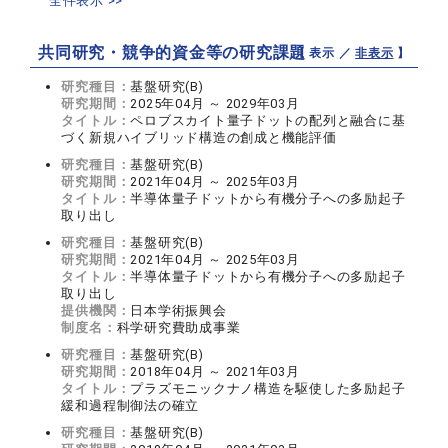
全件表示 >>
共同研究・競争的資金等の研究課題
【 表示 ／
非表示
】
研究種目：
基盤研究(B)
研究期間：
2025年04月 ～ 2029年03月
タイトル：
ペロブスカイト量子ドットの配列と融合に基
づく新規ハイブリッド構造の創成と機能評価
研究種目：
基盤研究(B)
研究期間：
2021年04月 ～ 2025年03月
タイトル：
半導体量子ドットから有機分子への多励起子
取り出し
研究種目：
基盤研究(B)
研究期間：
2021年04月 ～ 2025年03月
タイトル：
半導体量子ドットから有機分子への多励起子
取り出し
提供機関：
日本学術振興会
制度名：
科学研究費助成事業
研究種目：
基盤研究(B)
研究期間：
2018年04月 ～ 2021年03月
タイトル：
プラズモニックナノ構造を駆使した多励起子
緩和過程制御法の確立
研究種目：
基盤研究(B)