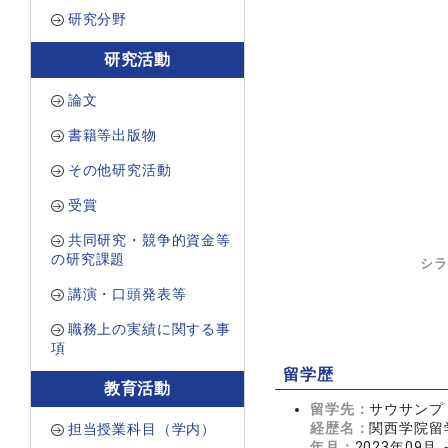
研究分野
研究活動
論文
書籍等出版物
その他研究活動
受賞
共同研究・競争的資金等
の研究課題
シラ
講演・口頭発表等
職務上の実績に関する事
項
留学歴
教育活動
留学先：
サウサンプ
経歴名：
関西学院留
担当授業科目（学内）
年月：
2023年09月 