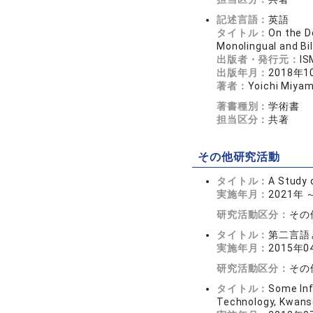
記述言語：
英語
タイトル：
On the D
Monolingual and Bi
出版者・発行元：
IS
出版年月：
2018年1
著者：
Yoichi Miya
著書種別：
学術書
担当区分：
共著
その他研究活動
タイトル：
A Study 
実施年月：
2021年
研究活動区分：
その
タイトル：
第二言語
実施年月：
2015年0
研究活動区分：
その
タイトル：
Some Inf
Technology, Kwanse