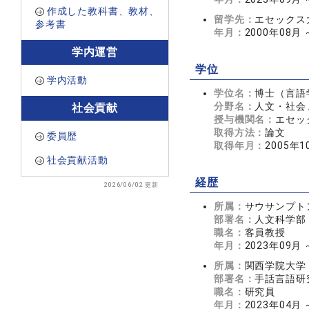
作成した教科書、教材、
留学先：
エセックス
参考書
年月：
2000年08月 
学内運営
学位
学内活動
学位名：
博士（言語
分野名：
人文・社会 
社会貢献
授与機関名：
エセッ
取得方法：
論文
委員歴
取得年月：
2005年1
社会貢献活動
経歴
2026/06/02 更新
所属：
サウサンプト
部署名：
人文科学部
職名：
客員教授
年月：
2023年09月 
所属：
関西学院大学
部署名：
手話言語研
職名：
研究員
年月：
2023年04月