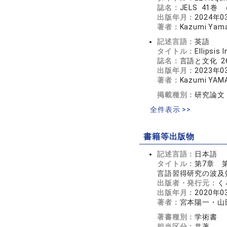
誌名：
JELS 41巻 
出版年月：
2024年0
著者：
Kazumi Yamad
記述言語：
英語
タイトル：
Ellipsis
誌名：
言語と文化 26
出版年月：
2023年0
著者：
Kazumi YAMA
掲載種別：
研究論文
全件表示 >>
書籍等出版物
記述言語：
日本語
タイトル：
第7章 
言語習得研究の波及
出版者・発行元：
く
出版年月：
2020年0
著者：
宮本陽一・山
著書種別：
学術書
担当区分：
共著