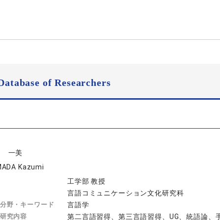
Database of Researchers
田 一美
ADA Kazumi
工学部 教授
言語コミュニケーション文化研究科
分野・キーワード
言語学
研究内容
第二言語習得、第三言語習得、UG、統語論、