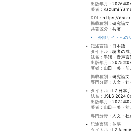
出版年月：
2026年0
著者：
Kazumi Yama
DOI：
https://doi.o
掲載種別：
研究論文
共著区分：
共著
外部サイトへの
記述言語：
日本語
タイトル：
聴者の成
誌名：
手話・音声言語
出版年月：
2025年0
著者：
山田一美・前
掲載種別：
研究論文
専門分野：
人文・社会
タイトル：
L2 日
誌名：
JSLS 2024 
出版年月：
2024年0
著者：
山田一美・前
専門分野：
人文・社会
記述言語：
英語
タイトル：
L2 Acqui