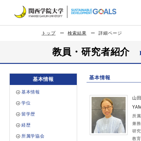
トップ
検索結果
詳細ページ
教員・研究者紹介
基本情報
基本情報
基本情報
山
学位
YAM
留学歴
所属
兼務
経歴
研究
所属学協会
教育