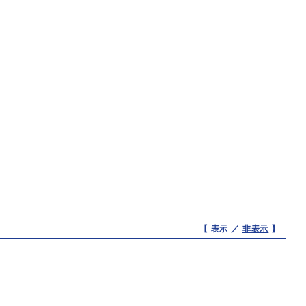
【 表示 ／
非表示
】