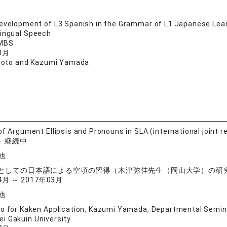
evelopment of L3 Spanish in the Grammar of L1 Japanese Learn
lingual Speech
MBS
0月
moto and Kazumi Yamada
of Argument Ellipsis and Pronouns in SLA (international joint r
 ～ 継続中
他
としての日本語による空項の習得（木津弥佳先生（岡山大学）の研
4月 ～ 2017年03月
他
o for Kaken Application, Kazumi Yamada, Departmental Semina
i Gakuin University