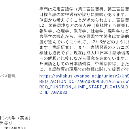
専門は応用言語学（第二言語習得、第三言語習
目標言語の習得過程や誤りに興味があります。
側面から考えてくことが求められます。言語
L2、習得環境などの個人差（多様性）も影響
報科学、心理学、教育学、社会学、脳科学な
言語学の観点から、何が原因で学習者は文法
度が進んでいくにつれて、L2/L3がどのよ
ます（実証研究）。また、言語習得のメカニ
検証も必要です。現在は成人L2日本手話学習
ーの解釈と比較しながら研究を進めています
外国語としての日本語習得、中国語習得、ま
に、言語教育の現場での教授に関して提案が
バス情報
https://syllabus.kwansei.ac.jp/uniasv2/U
REQ_ACTION_DO=/AGA030PLS01Action.do
REQ_FUNCTION_JUMP_START_FLG=1&SLB
C_ID=AGA030
トン大学（英国）
学 長期
～ 2024年09月