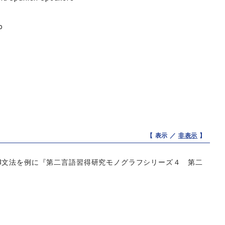
o
【 表示 ／
非表示
】
3文法を例に『第二言語習得研究モノグラフシリーズ４ 第二