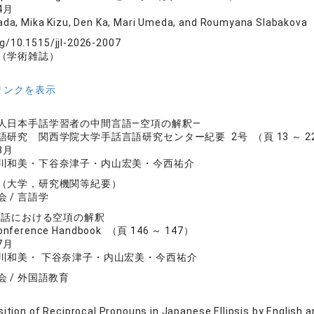
4月
da, Mika Kizu, Den Ka, Mari Umeda, and Roumyana Slabakova
rg/10.1515/jjl-2026-2007
（学術雑誌）
リンクを表示
人日本手話学習者の中間言語―空項の解釈―
研究 関西学院大学手話言語研究センター紀要 2号 （頁 13 ～ 2
3月
川和美・下谷奈津子・内山宏美・今西祐介
（大学，研究機関等紀要）
 / 言語学
本手話における空項の解釈
Conference Handbook （頁 146 ～ 147）
7月
川和美・ 下谷奈津子・内山宏美・今西祐介
 / 外国語教育
sition of Reciprocal Pronouns in Japanese Ellipsis by English