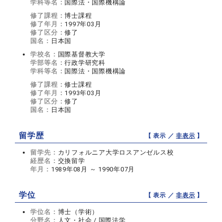
学科等名：
国際法・国際機構論
修了課程：
博士課程
修了年月：
1997年03月
修了区分：
修了
国名：
日本国
学校名：
国際基督教大学
学部等名：
行政学研究科
学科等名：
国際法・国際機構論
修了課程：
修士課程
修了年月：
1993年03月
修了区分：
修了
国名：
日本国
留学歴
【 表示 ／
非表示
】
留学先：
カリフォルニア大学ロスアンゼルス校
経歴名：
交換留学
年月：
1989年08月 ～ 1990年07月
学位
【 表示 ／
非表示
】
学位名：
博士（学術）
分野名：
人文・社会 / 国際法学