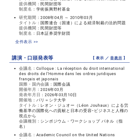
提供機関：
民間財団等
制度名：
学術振興野村基金
研究期間：
2008年04月 ～ 2010年03月
タイトル：
国際連合（国連）による経済制裁の法的問題
提供機関：
民間財団等
制度名：
日本証券奨学財団
全件表示 >>
講演・口頭発表等
【 表示 ／
非表示
】
会議名：
Colloque : La réception du droit international
des droits de l’Homme dans les ordres juridiques
français et japonais
国際・国内会議：
国際会議
開催年月：
2026年03月
発表年月日：
2026年03月10日
開催地：
パリ＝シテ大学
タイトル：
レオン・ジュオー（Léon Jouhaux）による労
働基準の国際化への貢献と日本の受容−ビジネスと人権の
視点から
会議種別：
シンポジウム・ワークショップ パネル（指
名）
会議名：
Academic Council on the United Nations