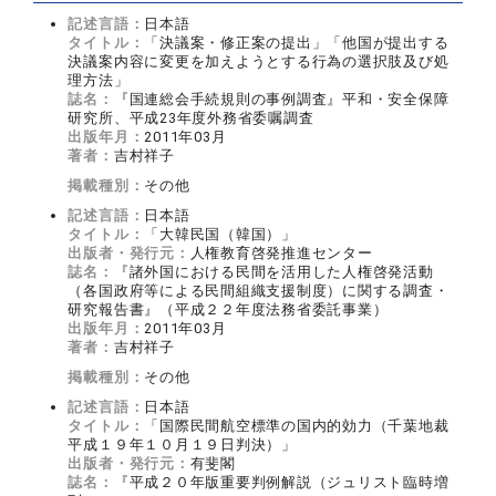
記述言語：
日本語
タイトル：
「決議案・修正案の提出」「他国が提出する
決議案内容に変更を加えようとする行為の選択肢及び処
理方法」
誌名：
『国連総会手続規則の事例調査』平和・安全保障
研究所、平成23年度外務省委嘱調査
出版年月：
2011年03月
著者：
吉村祥子
掲載種別：
その他
記述言語：
日本語
タイトル：
「大韓民国（韓国）」
出版者・発行元：
人権教育啓発推進センター
誌名：
『諸外国における民間を活用した人権啓発活動
（各国政府等による民間組織支援制度）に関する調査・
研究報告書』（平成２２年度法務省委託事業）
出版年月：
2011年03月
著者：
吉村祥子
掲載種別：
その他
記述言語：
日本語
タイトル：
「国際民間航空標準の国内的効力（千葉地裁
平成１９年１０月１９日判決）」
出版者・発行元：
有斐閣
誌名：
『平成２０年版重要判例解説（ジュリスト臨時増