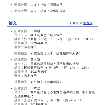
研究分野：
人文・社会 / 国際法学
研究分野：
人文・社会 / 国際関係論
論文
【 表示 ／
非表示
】
記述言語：
日本語
タイトル：
経済制裁と「域外適用」
誌名：
法學新報 132巻 11・12号 （頁 1013 ～ 1035）
出版年月：
2026年03月
著者：
吉村祥子
掲載種別：
研究論文（大学，研究機関等紀要）
記述言語：
日本語
タイトル：
国連の経済制裁と科学技術の進歩
誌名：
国際商事法務 51巻 9号 （頁 1249 ～ 1254）
出版年月：
2023年09月
著者：
吉村祥子
掲載種別：
研究論文（学術雑誌）
記述言語：
日本語
タイトル：
核軍縮における地方自治体の役割ー平和首長
会議を中心に
誌名：
人道研究ジャーナル 7巻 （頁 49 ～ 63）
出版年月：
2018年03月