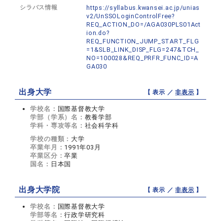
シラバス情報
https://syllabus.kwansei.ac.jp/unias
v2/UnSSOLoginControlFree?
REQ_ACTION_DO=/AGA030PLS01Act
ion.do?
REQ_FUNCTION_JUMP_START_FLG
=1&SLB_LINK_DISP_FLG=247&TCH_
NO=100028&REQ_PRFR_FUNC_ID=A
GA030
出身大学
【 表示 ／
非表示
】
学校名：
国際基督教大学
学部（学系）名：
教養学部
学科・専攻等名：
社会科学科
学校の種類：
大学
卒業年月：
1991年03月
卒業区分：
卒業
国名：
日本国
出身大学院
【 表示 ／
非表示
】
学校名：
国際基督教大学
学部等名：
行政学研究科