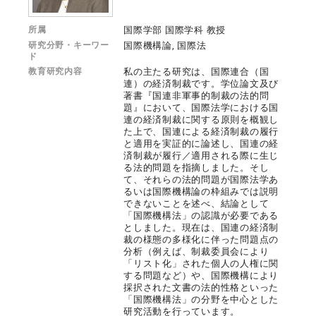
所属
国際学部 国際学科 教授
研究分野・キーワー
国際機構論, 国際法
ド
教育研究内容
私の主たる研究は、国際連合（国
連）の経済制裁です。学位論文及び
著書『国連非軍事的制裁の法的問
題』において、国際法学における国
連の経済制裁に関する原則を概観し
た上で、国連による経済制裁の履行
と適用を実証的に論述し、国連の経
済制裁が履行／適用される際に生じ
る法的問題を指摘しました。そし
て、それらの法的問題が国際法学あ
るいは国際機構論の枠組みでは説明
できないことを述べ、結論として
「国際機構法」の認識が必要である
としました。現在は、国連の経済制
裁の様態の多様化に伴った問題点の
分析（例えば、制裁委員会により
「リスト化」された個人の人権に関
する問題など）や、国際機構により
採択された文書の法的性格といった
「国際機構法」の分野を中心とした
研究活動を行っています。