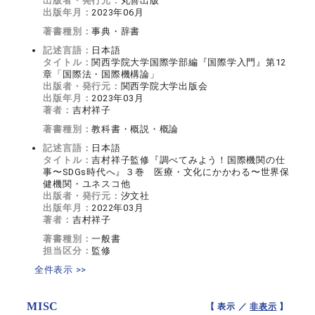
出版者・発行元：
丸善出版
出版年月：
2023年06月
著書種別：
事典・辞書
記述言語：
日本語
タイトル：
関西学院大学国際学部編『国際学入門』第12
章「国際法・国際機構論」
出版者・発行元：
関西学院大学出版会
出版年月：
2023年03月
著者：
吉村祥子
著書種別：
教科書・概説・概論
記述言語：
日本語
タイトル：
吉村祥子監修『調べてみよう！国際機関の仕
事〜SDGs時代へ』３巻 医療・文化にかかわる〜世界保
健機関・ユネスコ他
出版者・発行元：
汐文社
出版年月：
2022年03月
著者：
吉村祥子
著書種別：
一般書
担当区分：
監修
全件表示 >>
MISC
【 表示 ／
非表示
】