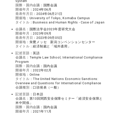
System
国際・国内会議：
国際会議
開催年月：
2024年06月
発表年月日：
2024年06月21日
開催地：
University of Tokyo, Komaba Campus
タイトル：
Business and Human Rights - Case of Japan
会議名：
国際法学会2023年度研究大会
開催年月：
2023年09月
発表年月日：
2023年09月05日
開催地：
朱鷺メッセ 新潟コンベンションセンター
タイトル：
経済制裁と「域外適用」
記述言語：
英語
会議名：
Temple Law School, International Compliance
Program
国際・国内会議：
国内会議
開催年月：
2022年02月
開催地：
Online
タイトル：
The United Nations Economic Sanctions:
Overview and Questions for International Compliance
会議種別：
口頭発表（一般）
記述言語：
日本語
会議名：
第13回関西安全保障セミナー「経済安全保障と
米中関係」
国際・国内会議：
国内会議
開催年月：
2021年11月