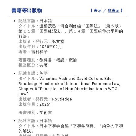
書籍等出版物
【 表示 ／
非表示
】
記述言語：
日本語
タイトル：
渡部茂己・河合利修編『国際法』（第５版）
第１１章「国際経済法」、第１４章「国際紛争の平和的
解決」
出版者・発行元：
弘文堂
出版年月：
2026年02月
著者：
吉村祥子
著書種別：
教科書・概説・概論
担当区分：
共著
記述言語：
英語
タイトル：
Valentina Vadi and David Collons Eds.
Routledge Handbook of International Economic Law,
Chapter 8 "Principles of Non-Discrimination in WTO
Law"
出版者・発行元：
Routledge
出版年月：
2026年
著書種別：
学術書
記述言語：
日本語
タイトル：
日本平和学会編『平和学辞典』「紛争の平和
的解決」