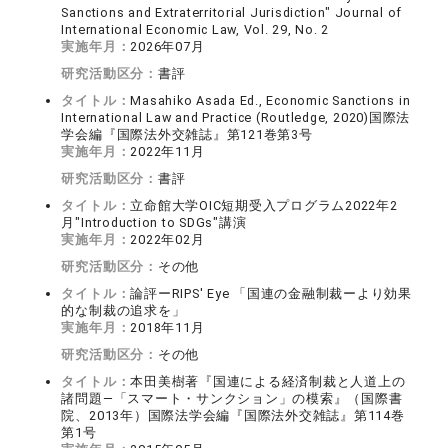
Sanctions and Extraterritorial Jurisdiction" Journal of
International Economic Law, Vol. 29, No. 2
実施年月：
2026年07月
研究活動区分：
書評
タイトル：
Masahiko Asada Ed., Economic Sanctions in
International Law and Practice (Routledge, 2020)国際法
学会編『国際法外交雑誌』第121巻第3号
実施年月：
2022年11月
研究活動区分：
書評
タイトル：
立命館大学OIC短期受入プログラム2022年2
月"Introduction to SDGs"講演
実施年月：
2022年02月
研究活動区分：
その他
タイトル：
論評ーRIPS' Eye 「国連の金融制裁ーより効果
的な制裁の追求を」
実施年月：
2018年11月
研究活動区分：
その他
タイトル：
本田美樹著『国連による経済制裁と人道上の
諸問題―「スマート・サンクション」の模索』（国際書
院、2013年）国際法学会編『国際法外交雑誌』第114巻
第1号