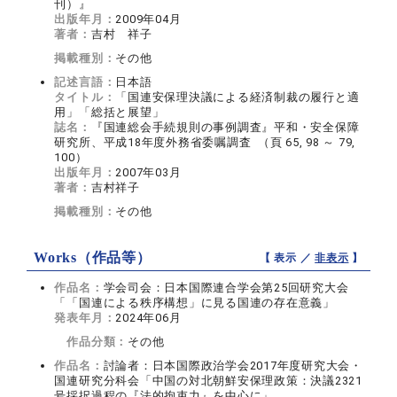
刊）』
出版年月：
2009年04月
著者：
吉村 祥子
掲載種別：
その他
記述言語：
日本語
タイトル：
「国連安保理決議による経済制裁の履行と適
用」「総括と展望」
誌名：
『国連総会手続規則の事例調査』平和・安全保障
研究所、平成18年度外務省委嘱調査 （頁 65, 98 ～ 79,
100）
出版年月：
2007年03月
著者：
吉村祥子
掲載種別：
その他
Works（作品等）
【 表示 ／
非表示
】
作品名：
学会司会：日本国際連合学会第25回研究大会
「「国連による秩序構想」に見る国連の存在意義」
発表年月：
2024年06月
作品分類：
その他
作品名：
討論者：日本国際政治学会2017年度研究大会・
国連研究分科会「中国の対北朝鮮安保理政策：決議2321
号採択過程の『法的拘束力』を中心に」