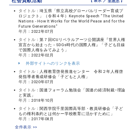
社会貢献活動
【 表示 ／
非表示
】
タイトル：
埼玉県「県立高校グローバルリーダー育成プ
ロジェクト」（令和４年）Keynote Speech "The United
Nations - How It Works for the World Peace and for the
Future Generations"
年月：
2022年07月
タイトル：
第７回ICUリベラルアーツ公開講座『世界人権
宣言から始まった－SDGs時代の国際人権』「子ども目線
で国際人権をみてみよう」
年月：
2022年02月
外部サイトへのリンクを表示
タイトル：
人権教育啓発推進センター 令和２年人権啓
発指導者養成研修会「子どもと人権」
年月：
2020年07月
タイトル：
国連フォーラム勉強会「国連の経済制裁−理論
と実践」
年月：
2018年10月
タイトル：
関西学院千里国際高等部・教員研修会「子ど
もの権利条約とは何かー学校教育に活かすために」
年月：
2017年08月
全件表示 >>