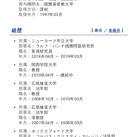
授与機関名：
国際基督教大学
取得方法：
課程
取得年月：
1997年03月
経歴
【 表示 ／
非表示
】
所属：
ニューヨーク市立大学
部署名：
ラルフ・バンチ国際問題研究所
職名：
客員研究員
年月：
2018年04月 ～ 2019年03月
所属：
関西学院大学
職名：
教授
年月：
2010年04月 ～ 継続中
所属：
広島修道大学
部署名：
法学部
職名：
教授
年月：
2008年10月 ～ 2010年03月
所属：
広島修道大学
部署名：
法学部
職名：
准教授
年月：
2007年04月 ～ 2008年09月
所属：
オックスフォード大学
部署名：
コーパス・クリスティ・カレッジ／法学部