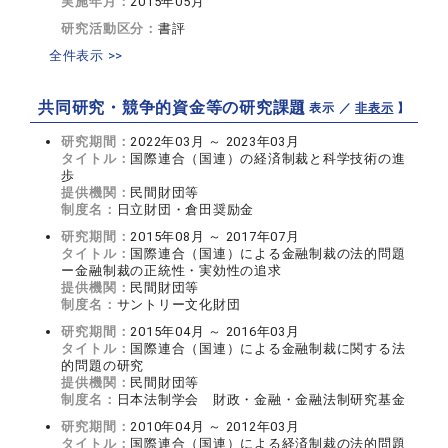
実施年月：
2015年05月
研究活動区分：
書評
全件表示 >>
共同研究・競争的資金等の研究課題
【 表示 ／
非表示
】
研究期間：
2022年03月 ～ 2023年03月
タイトル：
国際連合（国連）の経済制裁と科学技術の進
歩
提供機関：
民間財団等
制度名：
日立財団・倉田奨励金
研究期間：
2015年08月 ～ 2017年07月
タイトル：
国際連合（国連）による金融制裁の法的問題
ー金融制裁の正統性・実効性の追求
提供機関：
民間財団等
制度名：
サントリー文化財団
研究期間：
2015年04月 ～ 2016年03月
タイトル：
国際連合（国連）による金融制裁に関する法
的問題の研究
提供機関：
民間財団等
制度名：
日本法制学会 財政・金融・金融法制研究基金
研究期間：
2010年04月 ～ 2012年03月
タイトル：
国際連合（国連）による経済制裁の法的問題