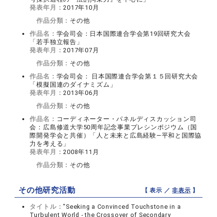
発表年月：
2017年10月
作品分類：
その他
作品名：
学会司会：日本国際連合学会第19回研究大会
「若手独立報告」
発表年月：
2017年07月
作品分類：
その他
作品名：
学会司会： 日本国際連合学会第１５回研究大会
「模擬国連のダイナミズム」
発表年月：
2013年06月
作品分類：
その他
作品名：
コーディネーター・パネルディスカッション司
会：広島修道大学50周年記念事業プレシンポジウム（国
際開発学会と共催）「人と未来と広島経験―平和と国際協
力を考える」
発表年月：
2008年11月
作品分類：
その他
その他研究活動
【 表示 ／
非表示
】
タイトル：
"Seeking a Convinced Touchstone in a
Turbulent World - the Crossover of Secondary