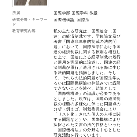
所属
国際学部 国際学科 教授
研究分野・キーワー
国際機構論, 国際法
ド
教育研究内容
私の主たる研究は、国際連合（国
連）の経済制裁です。学位論文及び
著書『国連非軍事的制裁の法的問
題』において、国際法学における国
連の経済制裁に関する原則を概観し
た上で、国連による経済制裁の履行
と適用を実証的に論述し、国連の経
済制裁が履行／適用される際に生じ
る法的問題を指摘しました。そし
て、それらの法的問題が国際法学あ
るいは国際機構論の枠組みでは説明
できないことを述べ、結論として
「国際機構法」の認識が必要である
としました。現在は、国連の経済制
裁の様態の多様化に伴った問題点の
分析（例えば、制裁委員会により
「リスト化」された個人の人権に関
する問題など）や、国際機構により
採択された文書の法的性格といった
「国際機構法」の分野を中心とした
研究活動を行っています。