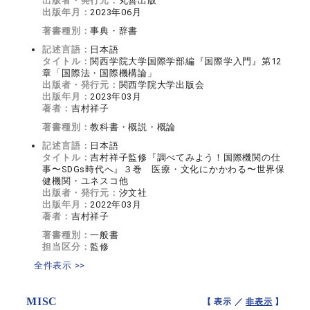
出版者・発行元：
丸善出版
出版年月：
2023年06月
著書種別：
事典・辞書
記述言語：
日本語
タイトル：
関西学院大学国際学部編『国際学入門』第12
章「国際法・国際機構論」
出版者・発行元：
関西学院大学出版会
出版年月：
2023年03月
著者：
吉村祥子
著書種別：
教科書・概説・概論
記述言語：
日本語
タイトル：
吉村祥子監修『調べてみよう！国際機関の仕
事〜SDGs時代へ』３巻 医療・文化にかかわる〜世界保
健機関・ユネスコ他
出版者・発行元：
汐文社
出版年月：
2022年03月
著者：
吉村祥子
著書種別：
一般書
担当区分：
監修
全件表示 >>
MISC
【 表示 ／
非表示
】