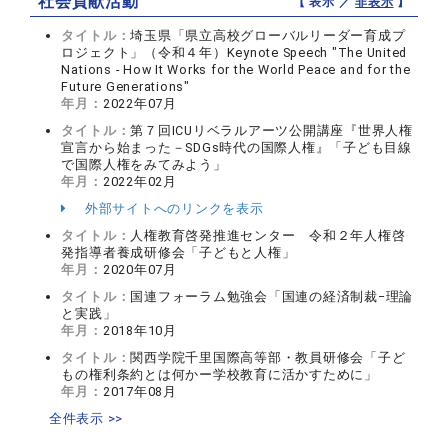
社会貢献活動
【 表示 ／
非表示
】
タイトル：
埼玉県「県立高校グローバルリーダー育成プ
ロジェクト」（令和４年）Keynote Speech "The United
Nations - How It Works for the World Peace and for the
Future Generations"
年月：
2022年07月
タイトル：
第７回ICUリベラルアーツ公開講座『世界人権
宣言から始まった－SDGs時代の国際人権』「子ども目線
で国際人権をみてみよう」
年月：
2022年02月
外部サイトへのリンクを表示
タイトル：
人権教育啓発推進センター 令和２年人権啓
発指導者養成研修会「子どもと人権」
年月：
2020年07月
タイトル：
国連フォーラム勉強会「国連の経済制裁−理論
と実践」
年月：
2018年10月
タイトル：
関西学院千里国際高等部・教員研修会「子ど
もの権利条約とは何かー学校教育に活かすために」
年月：
2017年08月
全件表示 >>