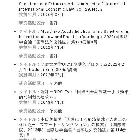
Sanctions and Extraterritorial Jurisdiction" Journal of
International Economic Law, Vol. 29, No. 2
実施年月：
2026年07月
研究活動区分：
書評
タイトル：
Masahiko Asada Ed., Economic Sanctions in
International Law and Practice (Routledge, 2020)国際法
学会編『国際法外交雑誌』第121巻第3号
実施年月：
2022年11月
研究活動区分：
書評
タイトル：
立命館大学OIC短期受入プログラム2022年2
月"Introduction to SDGs"講演
実施年月：
2022年02月
研究活動区分：
その他
タイトル：
論評ーRIPS' Eye 「国連の金融制裁ーより効果
的な制裁の追求を」
実施年月：
2018年11月
研究活動区分：
その他
タイトル：
本田美樹著『国連による経済制裁と人道上の
諸問題―「スマート・サンクション」の模索』（国際書
院、2013年）国際法学会編『国際法外交雑誌』第114巻
第1号