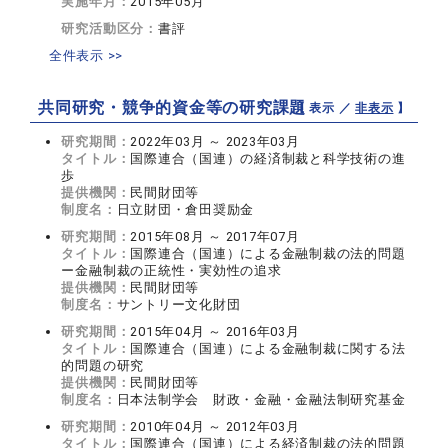
実施年月：
2015年05月
研究活動区分：
書評
全件表示 >>
共同研究・競争的資金等の研究課題
【 表示 ／
非表示
】
研究期間：
2022年03月 ～ 2023年03月
タイトル：
国際連合（国連）の経済制裁と科学技術の進
歩
提供機関：
民間財団等
制度名：
日立財団・倉田奨励金
研究期間：
2015年08月 ～ 2017年07月
タイトル：
国際連合（国連）による金融制裁の法的問題
ー金融制裁の正統性・実効性の追求
提供機関：
民間財団等
制度名：
サントリー文化財団
研究期間：
2015年04月 ～ 2016年03月
タイトル：
国際連合（国連）による金融制裁に関する法
的問題の研究
提供機関：
民間財団等
制度名：
日本法制学会 財政・金融・金融法制研究基金
研究期間：
2010年04月 ～ 2012年03月
タイトル：
国際連合（国連）による経済制裁の法的問題