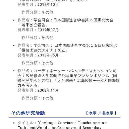
発表年月：
2017年10月
作品分類：
その他
作品名：
学会司会：日本国際連合学会第19回研究大会
「若手独立報告」
発表年月：
2017年07月
作品分類：
その他
作品名：
学会司会： 日本国際連合学会第１５回研究大会
「模擬国連のダイナミズム」
発表年月：
2013年06月
作品分類：
その他
作品名：
コーディネーター・パネルディスカッション司
会：広島修道大学50周年記念事業プレシンポジウム（国
際開発学会と共催）「人と未来と広島経験―平和と国際協
力を考える」
発表年月：
2008年11月
作品分類：
その他
その他研究活動
【 表示 ／
非表示
】
タイトル：
"Seeking a Convinced Touchstone in a
Turbulent World - the Crossover of Secondary