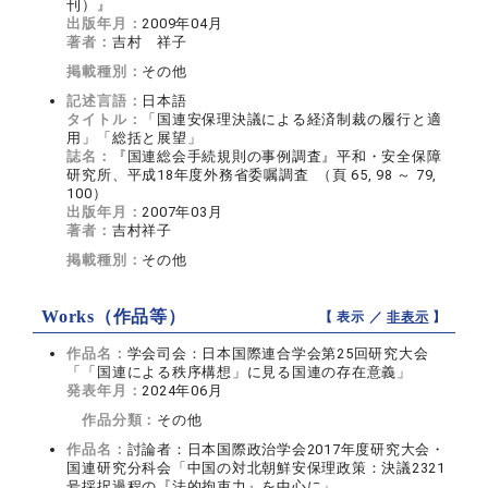
刊）』
出版年月：
2009年04月
著者：
吉村 祥子
掲載種別：
その他
記述言語：
日本語
タイトル：
「国連安保理決議による経済制裁の履行と適
用」「総括と展望」
誌名：
『国連総会手続規則の事例調査』平和・安全保障
研究所、平成18年度外務省委嘱調査 （頁 65, 98 ～ 79,
100）
出版年月：
2007年03月
著者：
吉村祥子
掲載種別：
その他
Works（作品等）
【 表示 ／
非表示
】
作品名：
学会司会：日本国際連合学会第25回研究大会
「「国連による秩序構想」に見る国連の存在意義」
発表年月：
2024年06月
作品分類：
その他
作品名：
討論者：日本国際政治学会2017年度研究大会・
国連研究分科会「中国の対北朝鮮安保理政策：決議2321
号採択過程の『法的拘束力』を中心に」