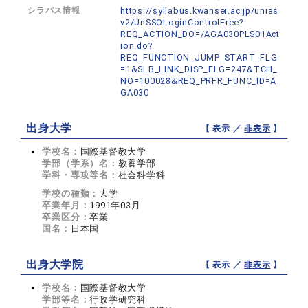
シラバス情報
https://syllabus.kwansei.ac.jp/unias
v2/UnSSOLoginControlFree?
REQ_ACTION_DO=/AGA030PLS01Act
ion.do?
REQ_FUNCTION_JUMP_START_FLG
=1&SLB_LINK_DISP_FLG=247&TCH_
NO=100028&REQ_PRFR_FUNC_ID=A
GA030
出身大学
【 表示 ／
非表示
】
学校名：
国際基督教大学
学部（学系）名：
教養学部
学科・専攻等名：
社会科学科
学校の種類：
大学
卒業年月：
1991年03月
卒業区分：
卒業
国名：
日本国
出身大学院
【 表示 ／
非表示
】
学校名：
国際基督教大学
学部等名：
行政学研究科