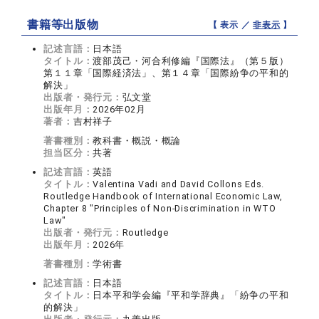
書籍等出版物
【 表示 ／
非表示
】
記述言語：
日本語
タイトル：
渡部茂己・河合利修編『国際法』（第５版）
第１１章「国際経済法」、第１４章「国際紛争の平和的
解決」
出版者・発行元：
弘文堂
出版年月：
2026年02月
著者：
吉村祥子
著書種別：
教科書・概説・概論
担当区分：
共著
記述言語：
英語
タイトル：
Valentina Vadi and David Collons Eds.
Routledge Handbook of International Economic Law,
Chapter 8 "Principles of Non-Discrimination in WTO
Law"
出版者・発行元：
Routledge
出版年月：
2026年
著書種別：
学術書
記述言語：
日本語
タイトル：
日本平和学会編『平和学辞典』「紛争の平和
的解決」