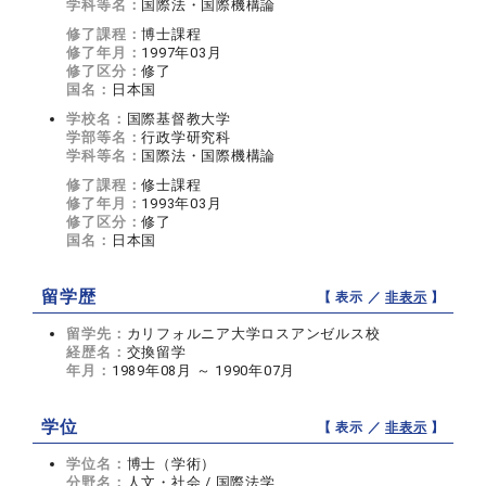
学科等名：
国際法・国際機構論
修了課程：
博士課程
修了年月：
1997年03月
修了区分：
修了
国名：
日本国
学校名：
国際基督教大学
学部等名：
行政学研究科
学科等名：
国際法・国際機構論
修了課程：
修士課程
修了年月：
1993年03月
修了区分：
修了
国名：
日本国
留学歴
【 表示 ／
非表示
】
留学先：
カリフォルニア大学ロスアンゼルス校
経歴名：
交換留学
年月：
1989年08月 ～ 1990年07月
学位
【 表示 ／
非表示
】
学位名：
博士（学術）
分野名：
人文・社会 / 国際法学