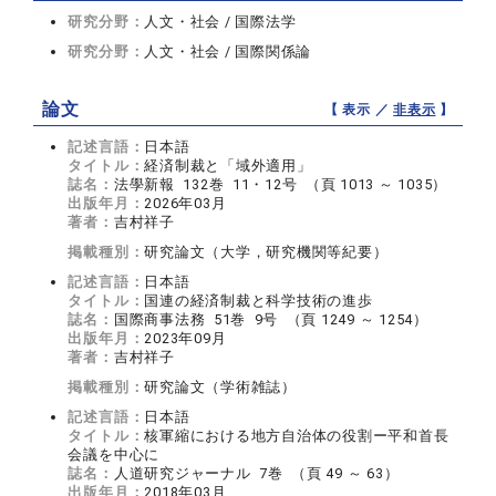
研究分野：
人文・社会 / 国際法学
研究分野：
人文・社会 / 国際関係論
論文
【 表示 ／
非表示
】
記述言語：
日本語
タイトル：
経済制裁と「域外適用」
誌名：
法學新報 132巻 11・12号 （頁 1013 ～ 1035）
出版年月：
2026年03月
著者：
吉村祥子
掲載種別：
研究論文（大学，研究機関等紀要）
記述言語：
日本語
タイトル：
国連の経済制裁と科学技術の進歩
誌名：
国際商事法務 51巻 9号 （頁 1249 ～ 1254）
出版年月：
2023年09月
著者：
吉村祥子
掲載種別：
研究論文（学術雑誌）
記述言語：
日本語
タイトル：
核軍縮における地方自治体の役割ー平和首長
会議を中心に
誌名：
人道研究ジャーナル 7巻 （頁 49 ～ 63）
出版年月：
2018年03月