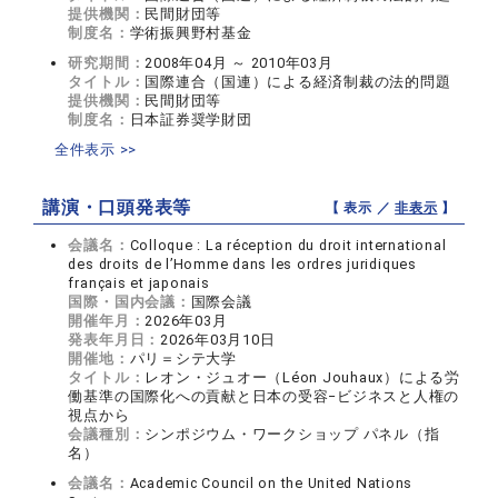
提供機関：
民間財団等
制度名：
学術振興野村基金
研究期間：
2008年04月 ～ 2010年03月
タイトル：
国際連合（国連）による経済制裁の法的問題
提供機関：
民間財団等
制度名：
日本証券奨学財団
全件表示 >>
講演・口頭発表等
【 表示 ／
非表示
】
会議名：
Colloque : La réception du droit international
des droits de l’Homme dans les ordres juridiques
français et japonais
国際・国内会議：
国際会議
開催年月：
2026年03月
発表年月日：
2026年03月10日
開催地：
パリ＝シテ大学
タイトル：
レオン・ジュオー（Léon Jouhaux）による労
働基準の国際化への貢献と日本の受容−ビジネスと人権の
視点から
会議種別：
シンポジウム・ワークショップ パネル（指
名）
会議名：
Academic Council on the United Nations