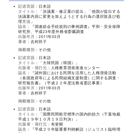
記述言語：
日本語
タイトル：
「決議案・修正案の提出」「他国が提出する
決議案内容に変更を加えようとする行為の選択肢及び処
理方法」
誌名：
『国連総会手続規則の事例調査』平和・安全保障
研究所、平成23年度外務省委嘱調査
出版年月：
2011年03月
著者：
吉村祥子
掲載種別：
その他
記述言語：
日本語
タイトル：
「大韓民国（韓国）」
出版者・発行元：
人権教育啓発推進センター
誌名：
『諸外国における民間を活用した人権啓発活動
（各国政府等による民間組織支援制度）に関する調査・
研究報告書』（平成２２年度法務省委託事業）
出版年月：
2011年03月
著者：
吉村祥子
掲載種別：
その他
記述言語：
日本語
タイトル：
「国際民間航空標準の国内的効力（千葉地裁
平成１９年１０月１９日判決）」
出版者・発行元：
有斐閣
誌名：
『平成２０年版重要判例解説（ジュリスト臨時増