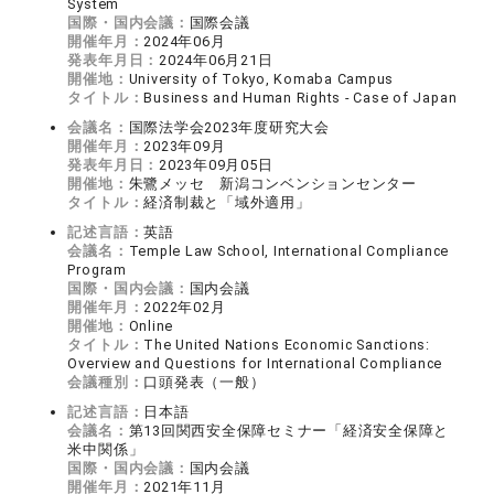
System
国際・国内会議：
国際会議
開催年月：
2024年06月
発表年月日：
2024年06月21日
開催地：
University of Tokyo, Komaba Campus
タイトル：
Business and Human Rights - Case of Japan
会議名：
国際法学会2023年度研究大会
開催年月：
2023年09月
発表年月日：
2023年09月05日
開催地：
朱鷺メッセ 新潟コンベンションセンター
タイトル：
経済制裁と「域外適用」
記述言語：
英語
会議名：
Temple Law School, International Compliance
Program
国際・国内会議：
国内会議
開催年月：
2022年02月
開催地：
Online
タイトル：
The United Nations Economic Sanctions:
Overview and Questions for International Compliance
会議種別：
口頭発表（一般）
記述言語：
日本語
会議名：
第13回関西安全保障セミナー「経済安全保障と
米中関係」
国際・国内会議：
国内会議
開催年月：
2021年11月