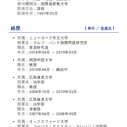
授与機関名：
国際基督教大学
取得方法：
課程
取得年月：
1997年03月
経歴
【 表示 ／
非表示
】
所属：
ニューヨーク市立大学
部署名：
ラルフ・バンチ国際問題研究所
職名：
客員研究員
年月：
2018年04月 ～ 2019年03月
所属：
関西学院大学
職名：
教授
年月：
2010年04月 ～ 継続中
所属：
広島修道大学
部署名：
法学部
職名：
教授
年月：
2008年10月 ～ 2010年03月
所属：
広島修道大学
部署名：
法学部
職名：
准教授
年月：
2007年04月 ～ 2008年09月
所属：
オックスフォード大学
部署名：
コーパス・クリスティ・カレッジ／法学部