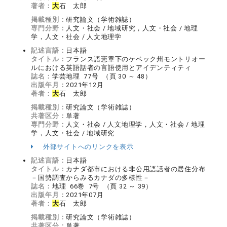
著者：
大
石 太郎
掲載種別：
研究論文（学術雑誌）
専門分野：
人文・社会 / 地域研究，人文・社会 / 地理
学，人文・社会 / 人文地理学
記述言語：
日本語
タイトル：
フランス語憲章下のケベック州モントリオー
ルにおける英語話者の言語使用とアイデンティティ
誌名：
学芸地理 77号 （頁 30 ～ 48）
出版年月：
2021年12月
著者：
大
石 太郎
掲載種別：
研究論文（学術雑誌）
共著区分：
単著
専門分野：
人文・社会 / 人文地理学，人文・社会 / 地理
学，人文・社会 / 地域研究
外部サイトへのリンクを表示
記述言語：
日本語
タイトル：
カナダ都市における非公用語話者の居住分布
－国勢調査からみるカナダの多様性－
誌名：
地理 66巻 7号 （頁 32 ～ 39）
出版年月：
2021年07月
著者：
大
石 太郎
掲載種別：
研究論文（学術雑誌）
共著区分：
単著