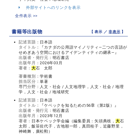
外部サイトへのリンクを表示
全件表示 >>
書籍等出版物
【 表示 ／
非表示
】
記述言語：
日本語
タイトル：
『カナダの公用語マイノリティ―二つの言語が
せめぎあう空間におけるアイデンティティの継承―』
出版者・発行元：
明石書店
出版年月：
2026年03月
著者：
大
石 太郎
著書種別：
学術書
担当区分：
単著
専門分野：
人文・社会 / 人文地理学，人文・社会 / 地理
学，人文・社会 / 地域研究
記述言語：
日本語
タイトル：
『ケベックを知るための56章（第2版）』
出版者・発行元：
明石書店
出版年月：
2023年12月
著者：
日本ケベック学会編（編集委員：矢頭典枝，
大
石
太郎，飯笹佐代子，古地順一郎，真田桂子，近藤野里，
神崎舞，廣松勲）