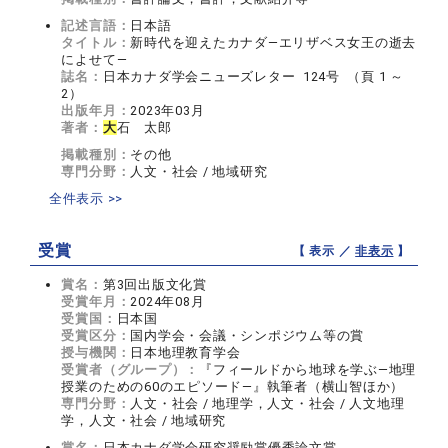
記述言語：
日本語
タイトル：
新時代を迎えたカナダ―エリザベス女王の逝去
によせて―
誌名：
日本カナダ学会ニューズレター 124号 （頁 1 ～
2）
出版年月：
2023年03月
著者：
大
石 太郎
掲載種別：
その他
専門分野：
人文・社会 / 地域研究
全件表示 >>
受賞
【 表示 ／
非表示
】
賞名：
第3回出版文化賞
受賞年月：
2024年08月
受賞国：
日本国
受賞区分：
国内学会・会議・シンポジウム等の賞
授与機関：
日本地理教育学会
受賞者（グループ）：
『フィールドから地球を学ぶ―地理
授業のための60のエピソード―』執筆者（横山智ほか）
専門分野：
人文・社会 / 地理学，人文・社会 / 人文地理
学，人文・社会 / 地域研究
賞名：
日本カナダ学会研究奨励賞優秀論文賞