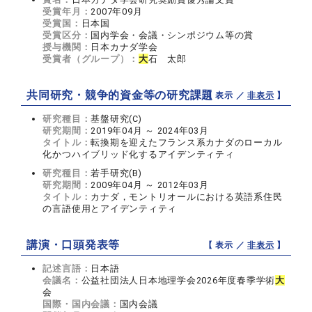
受賞年月：
2007年09月
受賞国：
日本国
受賞区分：
国内学会・会議・シンポジウム等の賞
授与機関：
日本カナダ学会
受賞者（グループ）：
大
石 太郎
共同研究・競争的資金等の研究課題
【 表示 ／
非表示
】
研究種目：
基盤研究(C)
研究期間：
2019年04月 ～ 2024年03月
タイトル：
転換期を迎えたフランス系カナダのローカル
化かつハイブリッド化するアイデンティティ
研究種目：
若手研究(B)
研究期間：
2009年04月 ～ 2012年03月
タイトル：
カナダ，モントリオールにおける英語系住民
の言語使用とアイデンティティ
講演・口頭発表等
【 表示 ／
非表示
】
記述言語：
日本語
会議名：
公益社団法人日本地理学会2026年度春季学術
大
会
国際・国内会議：
国内会議