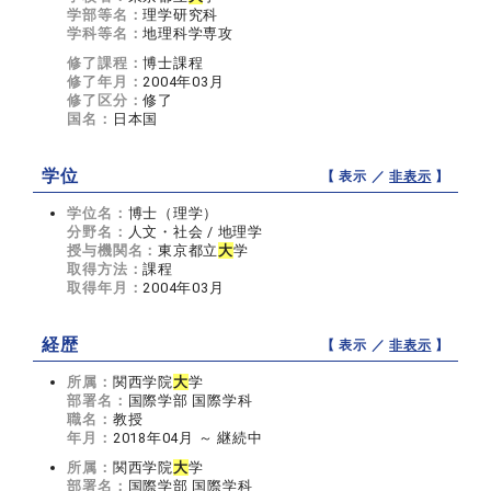
学部等名：
理学研究科
学科等名：
地理科学専攻
修了課程：
博士課程
修了年月：
2004年03月
修了区分：
修了
国名：
日本国
学位
【 表示 ／
非表示
】
学位名：
博士（理学）
分野名：
人文・社会 / 地理学
授与機関名：
東京都立
大
学
取得方法：
課程
取得年月：
2004年03月
経歴
【 表示 ／
非表示
】
所属：
関西学院
大
学
部署名：
国際学部 国際学科
職名：
教授
年月：
2018年04月 ～ 継続中
所属：
関西学院
大
学
部署名：
国際学部 国際学科