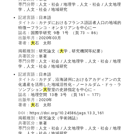
専門分野：
人文・社会 / 地理学，人文・社会 / 人文地理
学，人文・社会 / 地域研究
記述言語：
日本語
タイトル：
カナダにおけるフランス語話者人口の地域的
特徴ーフランコ・オンタリアンを中心にー
誌名：
国際学研究 9巻 1号 （頁 73 ～ 86）
出版年月：
2020年03月
著者：
大
石 太郎
掲載種別：
研究論文（
大
学，研究機関等紀要）
共著区分：
単著
専門分野：
人文・社会 / 人文地理学，人文・社会 / 地理
学，人文・社会 / 地域研究
記述言語：
日本語
タイトル：
カナダ，沿海諸州におけるアカディアンの文
化遺産を活用した地域活性化－ノートルダム・ドゥ・ラ
ソンプション
大
聖堂の史跡指定を中心に－
誌名：
地理空間 13巻 3号 （頁 161 ～ 177）
出版年月：
2020年
著者：
大
石 太郎
DOI：
https://doi.org/10.24586/jags.13.3_161
掲載種別：
研究論文（学術雑誌）
共著区分：
単著
専門分野：
人文・社会 / 人文地理学，人文・社会 / 地理
学，人文・社会 / 地域研究