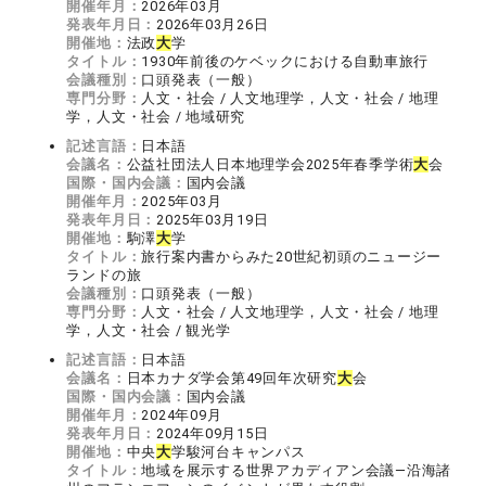
開催年月：
2026年03月
発表年月日：
2026年03月26日
開催地：
法政
大
学
タイトル：
1930年前後のケベックにおける自動車旅行
会議種別：
口頭発表（一般）
専門分野：
人文・社会 / 人文地理学，人文・社会 / 地理
学，人文・社会 / 地域研究
記述言語：
日本語
会議名：
公益社団法人日本地理学会2025年春季学術
大
会
国際・国内会議：
国内会議
開催年月：
2025年03月
発表年月日：
2025年03月19日
開催地：
駒澤
大
学
タイトル：
旅行案内書からみた20世紀初頭のニュージー
ランドの旅
会議種別：
口頭発表（一般）
専門分野：
人文・社会 / 人文地理学，人文・社会 / 地理
学，人文・社会 / 観光学
記述言語：
日本語
会議名：
日本カナダ学会第49回年次研究
大
会
国際・国内会議：
国内会議
開催年月：
2024年09月
発表年月日：
2024年09月15日
開催地：
中央
大
学駿河台キャンパス
タイトル：
地域を展示する世界アカディアン会議―沿海諸