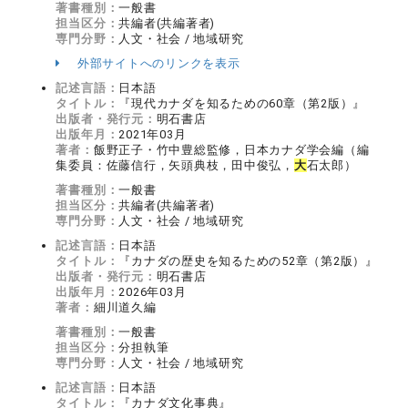
著書種別：
一般書
担当区分：
共編者(共編著者)
専門分野：
人文・社会 / 地域研究
外部サイトへのリンクを表示
記述言語：
日本語
タイトル：
『現代カナダを知るための60章（第2版）』
出版者・発行元：
明石書店
出版年月：
2021年03月
著者：
飯野正子・竹中豊総監修，日本カナダ学会編（編
集委員：佐藤信行，矢頭典枝，田中俊弘，
大
石太郎）
著書種別：
一般書
担当区分：
共編者(共編著者)
専門分野：
人文・社会 / 地域研究
記述言語：
日本語
タイトル：
『カナダの歴史を知るための52章（第2版）』
出版者・発行元：
明石書店
出版年月：
2026年03月
著者：
細川道久編
著書種別：
一般書
担当区分：
分担執筆
専門分野：
人文・社会 / 地域研究
記述言語：
日本語
タイトル：
『カナダ文化事典』