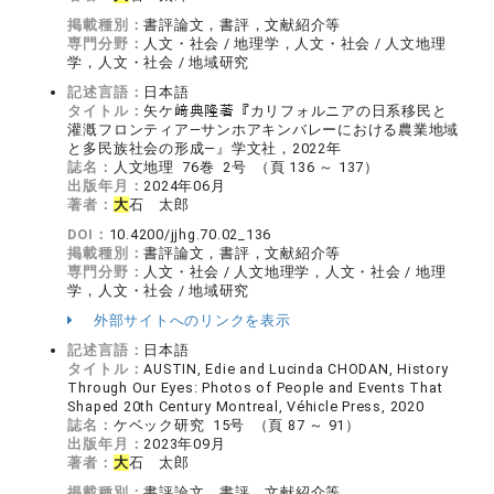
掲載種別：
書評論文，書評，文献紹介等
専門分野：
人文・社会 / 地理学，人文・社会 / 人文地理
学，人文・社会 / 地域研究
記述言語：
日本語
タイトル：
矢ケ﨑典隆著『カリフォルニアの日系移民と
灌漑フロンティア―サンホアキンバレーにおける農業地域
と多民族社会の形成―』学文社，2022年
誌名：
人文地理 76巻 2号 （頁 136 ～ 137）
出版年月：
2024年06月
著者：
大
石 太郎
DOI：
10.4200/jjhg.70.02_136
掲載種別：
書評論文，書評，文献紹介等
専門分野：
人文・社会 / 人文地理学，人文・社会 / 地理
学，人文・社会 / 地域研究
外部サイトへのリンクを表示
記述言語：
日本語
タイトル：
AUSTIN, Edie and Lucinda CHODAN, History
Through Our Eyes: Photos of People and Events That
Shaped 20th Century Montreal, Véhicle Press, 2020
誌名：
ケベック研究 15号 （頁 87 ～ 91）
出版年月：
2023年09月
著者：
大
石 太郎
掲載種別：
書評論文，書評，文献紹介等