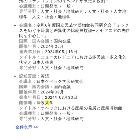
州のフランコフォンのイベントが果たす役割―
会議種別：
口頭発表（一般）
専門分野：
人文・社会 / 地域研究，人文・社会 / 人文地
理学，人文・社会 / 地理学
会議名：
令和6年度国立民族学博物館共同研究会「ミック
スをめぐる帰属と差異化の比較民族誌―オセアニアの先住
民を中心に―」
国際・国内会議：
国内会議
開催年月：
2024年05月
発表年月日：
2024年05月18日
タイトル：
ニューカレドニアにおける多民族・多文化的
状況と日本人移民
専門分野：
人文・社会 / 地域研究
記述言語：
英語
会議名：
日本ケベック学会研究会
国際・国内会議：
国内会議
開催年月：
2024年03月
発表年月日：
2024年03月30日
開催地：
法政
大
学
タイトル：
ケベックにおける産業の発展と産業博物館
会議種別：
口頭発表（一般）
専門分野：
人文・社会 / 地域研究
全件表示 >>