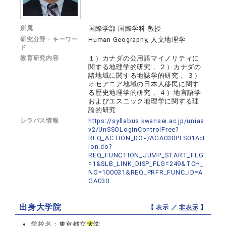
所属
国際学部 国際学科 教授
研究分野・キーワー
Human Geography, 人文地理学
ド
教育研究内容
１）カナダの公用語マイノリティに
関する地理学的研究， ２）カナダの
諸地域に関する地誌学的研究， ３）
オセアニア地域の日本人移民に関す
る歴史地理学的研究， ４）地言語学
およびエスニック地理学に関する理
論的研究
シラバス情報
https://syllabus.kwansei.ac.jp/unias
v2/UnSSOLoginControlFree?
REQ_ACTION_DO=/AGA030PLS01Act
ion.do?
REQ_FUNCTION_JUMP_START_FLG
=1&SLB_LINK_DISP_FLG=249&TCH_
NO=100031&REQ_PRFR_FUNC_ID=A
GA030
出身大学院
【 表示 ／
非表示
】
学校名：
東京都立
大
学