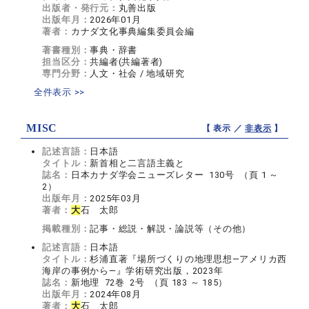
出版者・発行元：
丸善出版
出版年月：
2026年01月
著者：
カナダ文化事典編集委員会編
著書種別：
事典・辞書
担当区分：
共編者(共編著者)
専門分野：
人文・社会 / 地域研究
全件表示 >>
MISC
【 表示 ／
非表示
】
記述言語：
日本語
タイトル：
新首相と二言語主義と
誌名：
日本カナダ学会ニューズレター 130号 （頁 1 ～
2）
出版年月：
2025年03月
著者：
大
石 太郎
掲載種別：
記事・総説・解説・論説等（その他）
記述言語：
日本語
タイトル：
杉浦直著『場所づくりの地理思想―アメリカ西
海岸の事例から―』学術研究出版，2023年
誌名：
新地理 72巻 2号 （頁 183 ～ 185）
出版年月：
2024年08月
著者：
大
石 太郎