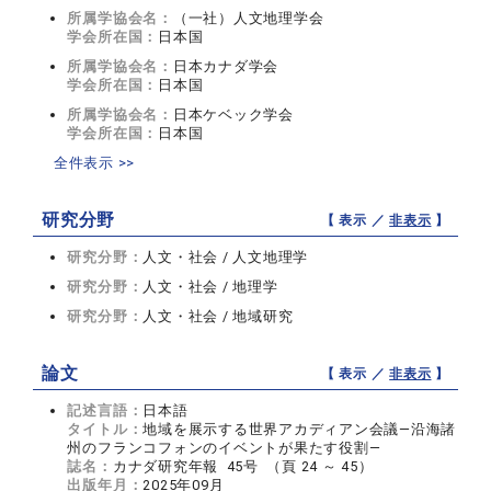
所属学協会名：
（一社）人文地理学会
学会所在国：
日本国
所属学協会名：
日本カナダ学会
学会所在国：
日本国
所属学協会名：
日本ケベック学会
学会所在国：
日本国
全件表示 >>
研究分野
【 表示 ／
非表示
】
研究分野：
人文・社会 / 人文地理学
研究分野：
人文・社会 / 地理学
研究分野：
人文・社会 / 地域研究
論文
【 表示 ／
非表示
】
記述言語：
日本語
タイトル：
地域を展示する世界アカディアン会議―沿海諸
州のフランコフォンのイベントが果たす役割―
誌名：
カナダ研究年報 45号 （頁 24 ～ 45）
出版年月：
2025年09月