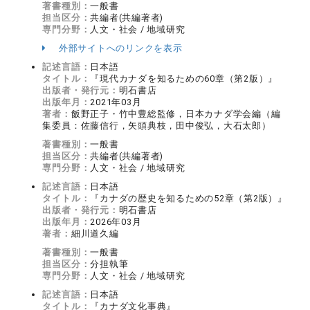
著書種別：
一般書
担当区分：
共編者(共編著者)
専門分野：
人文・社会 / 地域研究
外部サイトへのリンクを表示
記述言語：
日本語
タイトル：
『現代カナダを知るための60章（第2版）』
出版者・発行元：
明石書店
出版年月：
2021年03月
著者：
飯野正子・竹中豊総監修，日本カナダ学会編（編
集委員：佐藤信行，矢頭典枝，田中俊弘，大石太郎）
著書種別：
一般書
担当区分：
共編者(共編著者)
専門分野：
人文・社会 / 地域研究
記述言語：
日本語
タイトル：
『カナダの歴史を知るための52章（第2版）』
出版者・発行元：
明石書店
出版年月：
2026年03月
著者：
細川道久編
著書種別：
一般書
担当区分：
分担執筆
専門分野：
人文・社会 / 地域研究
記述言語：
日本語
タイトル：
『カナダ文化事典』