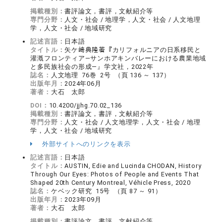
掲載種別：
書評論文，書評，文献紹介等
専門分野：
人文・社会 / 地理学，人文・社会 / 人文地理
学，人文・社会 / 地域研究
記述言語：
日本語
タイトル：
矢ケ﨑典隆著『カリフォルニアの日系移民と
灌漑フロンティア―サンホアキンバレーにおける農業地域
と多民族社会の形成―』学文社，2022年
誌名：
人文地理 76巻 2号 （頁 136 ～ 137）
出版年月：
2024年06月
著者：
大石 太郎
DOI：
10.4200/jjhg.70.02_136
掲載種別：
書評論文，書評，文献紹介等
専門分野：
人文・社会 / 人文地理学，人文・社会 / 地理
学，人文・社会 / 地域研究
外部サイトへのリンクを表示
記述言語：
日本語
タイトル：
AUSTIN, Edie and Lucinda CHODAN, History
Through Our Eyes: Photos of People and Events That
Shaped 20th Century Montreal, Véhicle Press, 2020
誌名：
ケベック研究 15号 （頁 87 ～ 91）
出版年月：
2023年09月
著者：
大石 太郎
掲載種別：
書評論文，書評，文献紹介等