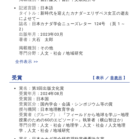
記述言語：
日本語
タイトル：
新時代を迎えたカナダ―エリザベス女王の逝去
によせて―
誌名：
日本カナダ学会ニューズレター 124号 （頁 1 ～
2）
出版年月：
2023年03月
著者：
大石 太郎
掲載種別：
その他
専門分野：
人文・社会 / 地域研究
全件表示 >>
受賞
【 表示 ／
非表示
】
賞名：
第3回出版文化賞
受賞年月：
2024年08月
受賞国：
日本国
受賞区分：
国内学会・会議・シンポジウム等の賞
授与機関：
日本地理教育学会
受賞者（グループ）：
『フィールドから地球を学ぶ―地理
授業のための60のエピソード―』執筆者（横山智ほか）
専門分野：
人文・社会 / 地理学，人文・社会 / 人文地理
学，人文・社会 / 地域研究
賞名：
日本カナダ学会研究奨励賞優秀論文賞