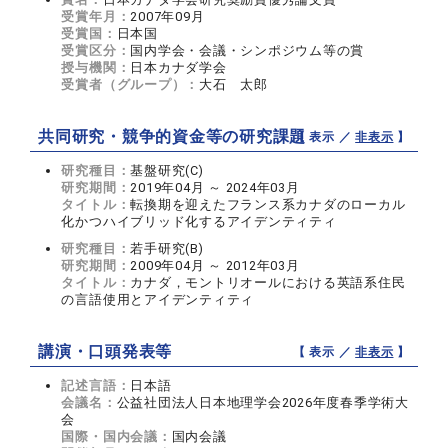
受賞年月：
2007年09月
受賞国：
日本国
受賞区分：
国内学会・会議・シンポジウム等の賞
授与機関：
日本カナダ学会
受賞者（グループ）：
大石 太郎
共同研究・競争的資金等の研究課題
【 表示 ／
非表示
】
研究種目：
基盤研究(C)
研究期間：
2019年04月 ～ 2024年03月
タイトル：
転換期を迎えたフランス系カナダのローカル
化かつハイブリッド化するアイデンティティ
研究種目：
若手研究(B)
研究期間：
2009年04月 ～ 2012年03月
タイトル：
カナダ，モントリオールにおける英語系住民
の言語使用とアイデンティティ
講演・口頭発表等
【 表示 ／
非表示
】
記述言語：
日本語
会議名：
公益社団法人日本地理学会2026年度春季学術大
会
国際・国内会議：
国内会議