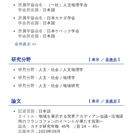
所属学協会名：
（一社）人文地理学会
学会所在国：
日本国
所属学協会名：
日本カナダ学会
学会所在国：
日本国
所属学協会名：
日本ケベック学会
学会所在国：
日本国
全件表示 >>
研究分野
【 表示 ／
非表示
】
研究分野：
人文・社会 / 人文地理学
研究分野：
人文・社会 / 地理学
研究分野：
人文・社会 / 地域研究
論文
【 表示 ／
非表示
】
記述言語：
日本語
タイトル：
地域を展示する世界アカディアン会議―沿海諸
州のフランコフォンのイベントが果たす役割―
誌名：
カナダ研究年報 45号 （頁 24 ～ 45）
出版年月：
2025年09月