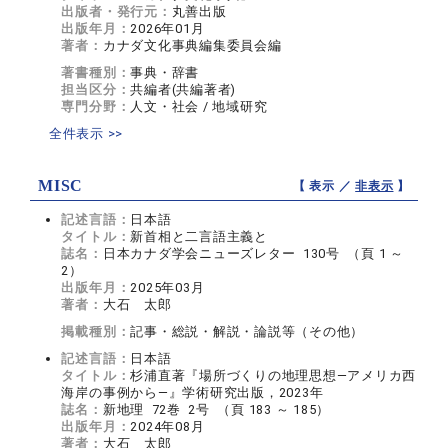
出版者・発行元：
丸善出版
出版年月：
2026年01月
著者：
カナダ文化事典編集委員会編
著書種別：
事典・辞書
担当区分：
共編者(共編著者)
専門分野：
人文・社会 / 地域研究
全件表示 >>
MISC
【 表示 ／
非表示
】
記述言語：
日本語
タイトル：
新首相と二言語主義と
誌名：
日本カナダ学会ニューズレター 130号 （頁 1 ～
2）
出版年月：
2025年03月
著者：
大石 太郎
掲載種別：
記事・総説・解説・論説等（その他）
記述言語：
日本語
タイトル：
杉浦直著『場所づくりの地理思想―アメリカ西
海岸の事例から―』学術研究出版，2023年
誌名：
新地理 72巻 2号 （頁 183 ～ 185）
出版年月：
2024年08月
著者：
大石 太郎