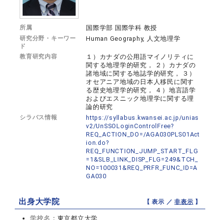
所属
国際学部 国際学科 教授
研究分野・キーワー
Human Geography, 人文地理学
ド
教育研究内容
１）カナダの公用語マイノリティに
関する地理学的研究， ２）カナダの
諸地域に関する地誌学的研究， ３）
オセアニア地域の日本人移民に関す
る歴史地理学的研究， ４）地言語学
およびエスニック地理学に関する理
論的研究
シラバス情報
https://syllabus.kwansei.ac.jp/unias
v2/UnSSOLoginControlFree?
REQ_ACTION_DO=/AGA030PLS01Act
ion.do?
REQ_FUNCTION_JUMP_START_FLG
=1&SLB_LINK_DISP_FLG=249&TCH_
NO=100031&REQ_PRFR_FUNC_ID=A
GA030
出身大学院
【 表示 ／
非表示
】
学校名：
東京都立大学