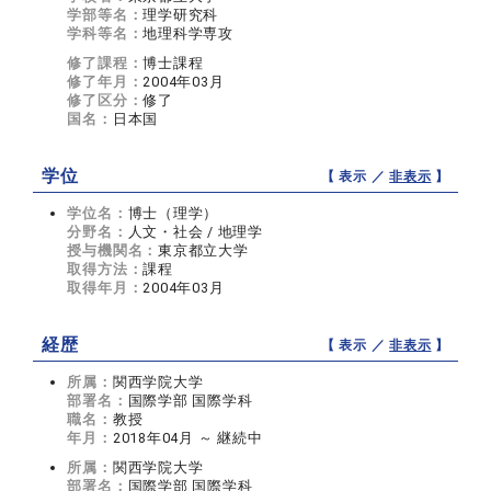
学部等名：
理学研究科
学科等名：
地理科学専攻
修了課程：
博士課程
修了年月：
2004年03月
修了区分：
修了
国名：
日本国
学位
【 表示 ／
非表示
】
学位名：
博士（理学）
分野名：
人文・社会 / 地理学
授与機関名：
東京都立大学
取得方法：
課程
取得年月：
2004年03月
経歴
【 表示 ／
非表示
】
所属：
関西学院大学
部署名：
国際学部 国際学科
職名：
教授
年月：
2018年04月 ～ 継続中
所属：
関西学院大学
部署名：
国際学部 国際学科