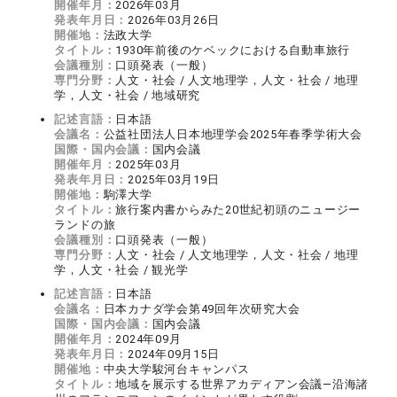
開催年月：
2026年03月
発表年月日：
2026年03月26日
開催地：
法政大学
タイトル：
1930年前後のケベックにおける自動車旅行
会議種別：
口頭発表（一般）
専門分野：
人文・社会 / 人文地理学，人文・社会 / 地理
学，人文・社会 / 地域研究
記述言語：
日本語
会議名：
公益社団法人日本地理学会2025年春季学術大会
国際・国内会議：
国内会議
開催年月：
2025年03月
発表年月日：
2025年03月19日
開催地：
駒澤大学
タイトル：
旅行案内書からみた20世紀初頭のニュージー
ランドの旅
会議種別：
口頭発表（一般）
専門分野：
人文・社会 / 人文地理学，人文・社会 / 地理
学，人文・社会 / 観光学
記述言語：
日本語
会議名：
日本カナダ学会第49回年次研究大会
国際・国内会議：
国内会議
開催年月：
2024年09月
発表年月日：
2024年09月15日
開催地：
中央大学駿河台キャンパス
タイトル：
地域を展示する世界アカディアン会議―沿海諸