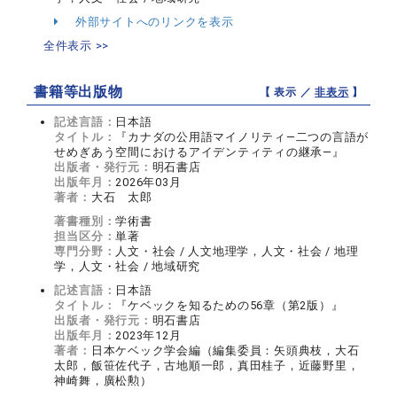
外部サイトへのリンクを表示
全件表示 >>
書籍等出版物
【 表示 ／
非表示
】
記述言語：
日本語
タイトル：
『カナダの公用語マイノリティ―二つの言語が
せめぎあう空間におけるアイデンティティの継承―』
出版者・発行元：
明石書店
出版年月：
2026年03月
著者：
大石 太郎
著書種別：
学術書
担当区分：
単著
専門分野：
人文・社会 / 人文地理学，人文・社会 / 地理
学，人文・社会 / 地域研究
記述言語：
日本語
タイトル：
『ケベックを知るための56章（第2版）』
出版者・発行元：
明石書店
出版年月：
2023年12月
著者：
日本ケベック学会編（編集委員：矢頭典枝，大石
太郎，飯笹佐代子，古地順一郎，真田桂子，近藤野里，
神崎舞，廣松勲）