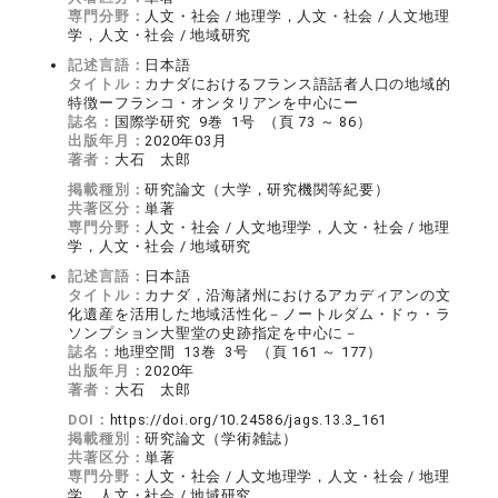
専門分野：
人文・社会 / 地理学，人文・社会 / 人文地理
学，人文・社会 / 地域研究
記述言語：
日本語
タイトル：
カナダにおけるフランス語話者人口の地域的
特徴ーフランコ・オンタリアンを中心にー
誌名：
国際学研究 9巻 1号 （頁 73 ～ 86）
出版年月：
2020年03月
著者：
大石 太郎
掲載種別：
研究論文（大学，研究機関等紀要）
共著区分：
単著
専門分野：
人文・社会 / 人文地理学，人文・社会 / 地理
学，人文・社会 / 地域研究
記述言語：
日本語
タイトル：
カナダ，沿海諸州におけるアカディアンの文
化遺産を活用した地域活性化－ノートルダム・ドゥ・ラ
ソンプション大聖堂の史跡指定を中心に－
誌名：
地理空間 13巻 3号 （頁 161 ～ 177）
出版年月：
2020年
著者：
大石 太郎
DOI：
https://doi.org/10.24586/jags.13.3_161
掲載種別：
研究論文（学術雑誌）
共著区分：
単著
専門分野：
人文・社会 / 人文地理学，人文・社会 / 地理
学，人文・社会 / 地域研究