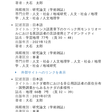
著者：
大石 太郎
掲載種別：
研究論文（学術雑誌）
専門分野：
人文・社会 / 地域研究，人文・社会 / 地理
学，人文・社会 / 人文地理学
記述言語：
日本語
タイトル：
フランス語憲章下のケベック州モントリオー
ルにおける英語話者の言語使用とアイデンティティ
誌名：
学芸地理 77号 （頁 30 ～ 48）
出版年月：
2021年12月
著者：
大石 太郎
掲載種別：
研究論文（学術雑誌）
共著区分：
単著
専門分野：
人文・社会 / 人文地理学，人文・社会 / 地理
学，人文・社会 / 地域研究
外部サイトへのリンクを表示
記述言語：
日本語
タイトル：
カナダ都市における非公用語話者の居住分布
－国勢調査からみるカナダの多様性－
誌名：
地理 66巻 7号 （頁 32 ～ 39）
出版年月：
2021年07月
著者：
大石 太郎
掲載種別：
研究論文（学術雑誌）
共著区分：
単著