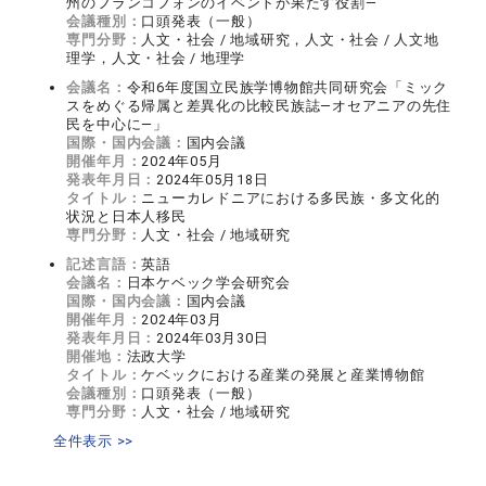
州のフランコフォンのイベントが果たす役割―
会議種別：
口頭発表（一般）
専門分野：
人文・社会 / 地域研究，人文・社会 / 人文地
理学，人文・社会 / 地理学
会議名：
令和6年度国立民族学博物館共同研究会「ミック
スをめぐる帰属と差異化の比較民族誌―オセアニアの先住
民を中心に―」
国際・国内会議：
国内会議
開催年月：
2024年05月
発表年月日：
2024年05月18日
タイトル：
ニューカレドニアにおける多民族・多文化的
状況と日本人移民
専門分野：
人文・社会 / 地域研究
記述言語：
英語
会議名：
日本ケベック学会研究会
国際・国内会議：
国内会議
開催年月：
2024年03月
発表年月日：
2024年03月30日
開催地：
法政大学
タイトル：
ケベックにおける産業の発展と産業博物館
会議種別：
口頭発表（一般）
専門分野：
人文・社会 / 地域研究
全件表示 >>