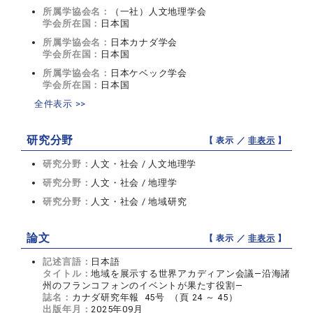
所属学協会名：
（一社）人文地理学会
学会所在国：
日本国
所属学協会名：
日本カナダ学会
学会所在国：
日本国
所属学協会名：
日本ケベック学会
学会所在国：
日本国
全件表示 >>
研究分野
【 表示 ／
非表示
】
研究分野：
人文・社会 / 人文地理学
研究分野：
人文・社会 / 地理学
研究分野：
人文・社会 / 地域研究
論文
【 表示 ／
非表示
】
記述言語：
日本語
タイトル：
地域を展示する世界アカディアン会議―沿海諸
州のフランコフォンのイベントが果たす役割―
誌名：
カナダ研究年報 45号 （頁 24 ～ 45）
出版年月：
2025年09月