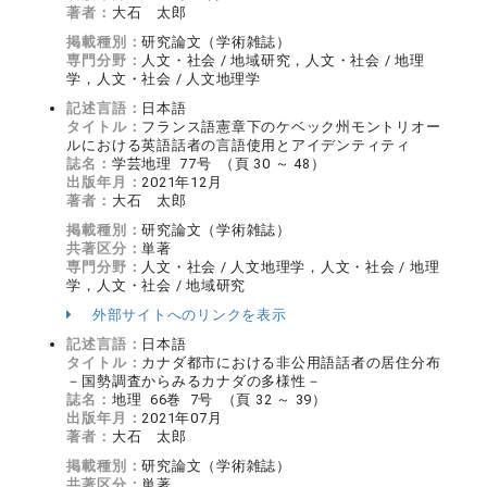
著者：
大石 太郎
掲載種別：
研究論文（学術雑誌）
専門分野：
人文・社会 / 地域研究，人文・社会 / 地理
学，人文・社会 / 人文地理学
記述言語：
日本語
タイトル：
フランス語憲章下のケベック州モントリオー
ルにおける英語話者の言語使用とアイデンティティ
誌名：
学芸地理 77号 （頁 30 ～ 48）
出版年月：
2021年12月
著者：
大石 太郎
掲載種別：
研究論文（学術雑誌）
共著区分：
単著
専門分野：
人文・社会 / 人文地理学，人文・社会 / 地理
学，人文・社会 / 地域研究
外部サイトへのリンクを表示
記述言語：
日本語
タイトル：
カナダ都市における非公用語話者の居住分布
－国勢調査からみるカナダの多様性－
誌名：
地理 66巻 7号 （頁 32 ～ 39）
出版年月：
2021年07月
著者：
大石 太郎
掲載種別：
研究論文（学術雑誌）
共著区分：
単著