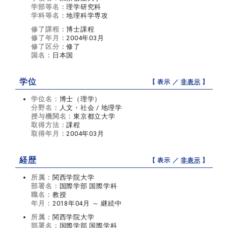
学部等名：
理学研究科
学科等名：
地理科学専攻
修了課程：
博士課程
修了年月：
2004年03月
修了区分：
修了
国名：
日本国
学位
【 表示 ／
非表示
】
学位名：
博士（理学）
分野名：
人文・社会 / 地理学
授与機関名：
東京都立大学
取得方法：
課程
取得年月：
2004年03月
経歴
【 表示 ／
非表示
】
所属：
関西学院大学
部署名：
国際学部 国際学科
職名：
教授
年月：
2018年04月 ～ 継続中
所属：
関西学院大学
部署名：
国際学部 国際学科