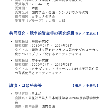
受賞年月：
2007年09月
受賞国：
日本国
受賞区分：
国内学会・会議・シンポジウム等の賞
授与機関：
日本カナダ学会
受賞者（グループ）：
大石 太郎
共同研究・競争的資金等の研究課題
【 表示 ／
非表示
】
研究種目：
基盤研究(C)
研究期間：
2019年04月 ～ 2024年03月
タイトル：
転換期を迎えたフランス系カナダのローカル
化かつハイブリッド化するアイデンティティ
研究種目：
若手研究(B)
研究期間：
2009年04月 ～ 2012年03月
タイトル：
カナダ，モントリオールにおける英語系住民
の言語使用とアイデンティティ
講演・口頭発表等
【 表示 ／
非表示
】
記述言語：
日本語
会議名：
公益社団法人日本地理学会2026年度春季学術大
会
国際・国内会議：
国内会議