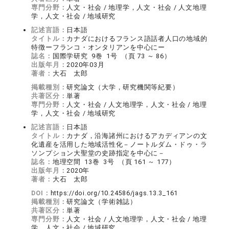
専門分野：
人文・社会 / 地理学，人文・社会 / 人文地理
学，人文・社会 / 地域研究
記述言語：
日本語
タイトル：
カナダにおけるフランス語話者人口の地域的
特徴ーフランコ・オンタリアンを中心にー
誌名：
国際学研究 9巻 1号 （頁 73 ～ 86）
出版年月：
2020年03月
著者：
大石 太郎
掲載種別：
研究論文（大学，研究機関等紀要）
共著区分：
単著
専門分野：
人文・社会 / 人文地理学，人文・社会 / 地理
学，人文・社会 / 地域研究
記述言語：
日本語
タイトル：
カナダ，沿海諸州におけるアカディアンの文
化遺産を活用した地域活性化－ノートルダム・ドゥ・ラ
ソンプション大聖堂の史跡指定を中心に－
誌名：
地理空間 13巻 3号 （頁 161 ～ 177）
出版年月：
2020年
著者：
大石 太郎
DOI：
https://doi.org/10.24586/jags.13.3_161
掲載種別：
研究論文（学術雑誌）
共著区分：
単著
専門分野：
人文・社会 / 人文地理学，人文・社会 / 地理
学，人文・社会 / 地域研究