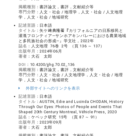
掲載種別：
書評論文，書評，文献紹介等
専門分野：
人文・社会 / 地理学，人文・社会 / 人文地理
学，人文・社会 / 地域研究
記述言語：
日本語
タイトル：
矢ケ﨑典隆著『カリフォルニアの日系移民と
灌漑フロンティア―サンホアキンバレーにおける農業地域
と多民族社会の形成―』学文社，2022年
誌名：
人文地理 76巻 2号 （頁 136 ～ 137）
出版年月：
2024年06月
著者：
大石 太郎
DOI：
10.4200/jjhg.70.02_136
掲載種別：
書評論文，書評，文献紹介等
専門分野：
人文・社会 / 人文地理学，人文・社会 / 地理
学，人文・社会 / 地域研究
外部サイトへのリンクを表示
記述言語：
日本語
タイトル：
AUSTIN, Edie and Lucinda CHODAN, History
Through Our Eyes: Photos of People and Events That
Shaped 20th Century Montreal, Véhicle Press, 2020
誌名：
ケベック研究 15号 （頁 87 ～ 91）
出版年月：
2023年09月
著者：
大石 太郎
掲載種別：
書評論文，書評，文献紹介等