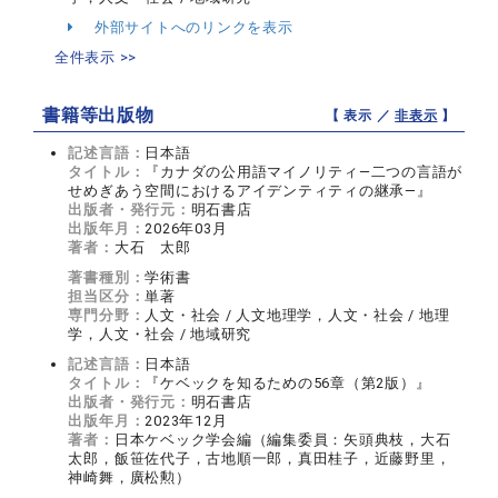
外部サイトへのリンクを表示
全件表示 >>
書籍等出版物
【 表示 ／
非表示
】
記述言語：
日本語
タイトル：
『カナダの公用語マイノリティ―二つの言語が
せめぎあう空間におけるアイデンティティの継承―』
出版者・発行元：
明石書店
出版年月：
2026年03月
著者：
大石 太郎
著書種別：
学術書
担当区分：
単著
専門分野：
人文・社会 / 人文地理学，人文・社会 / 地理
学，人文・社会 / 地域研究
記述言語：
日本語
タイトル：
『ケベックを知るための56章（第2版）』
出版者・発行元：
明石書店
出版年月：
2023年12月
著者：
日本ケベック学会編（編集委員：矢頭典枝，大石
太郎，飯笹佐代子，古地順一郎，真田桂子，近藤野里，
神崎舞，廣松勲）