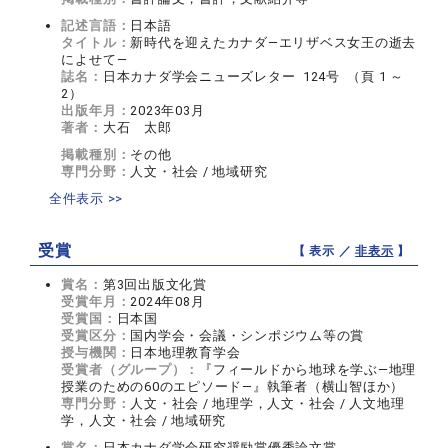
記述言語：
日本語
タイトル：
新時代を迎えたカナダ―エリザベス女王の逝去
によせて―
誌名：
日本カナダ学会ニューズレター 124号 （頁 1 ～
2）
出版年月：
2023年03月
著者：
大石 太郎
掲載種別：
その他
専門分野：
人文・社会 / 地域研究
全件表示 >>
受賞
【 表示 ／
非表示
】
賞名：
第3回出版文化賞
受賞年月：
2024年08月
受賞国：
日本国
受賞区分：
国内学会・会議・シンポジウム等の賞
授与機関：
日本地理教育学会
受賞者（グループ）：
『フィールドから地球を学ぶ―地理
授業のための60のエピソード―』執筆者（横山智ほか）
専門分野：
人文・社会 / 地理学，人文・社会 / 人文地理
学，人文・社会 / 地域研究
賞名：
日本カナダ学会研究奨励賞優秀論文賞