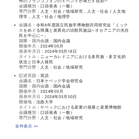
州のフランコフォンのイベントが果たす役割―
会議種別：
口頭発表（一般）
専門分野：
人文・社会 / 地域研究，人文・社会 / 人文地
理学，人文・社会 / 地理学
会議名：
令和6年度国立民族学博物館共同研究会「ミック
スをめぐる帰属と差異化の比較民族誌―オセアニアの先住
民を中心に―」
国際・国内会議：
国内会議
開催年月：
2024年05月
発表年月日：
2024年05月18日
タイトル：
ニューカレドニアにおける多民族・多文化的
状況と日本人移民
専門分野：
人文・社会 / 地域研究
記述言語：
英語
会議名：
日本ケベック学会研究会
国際・国内会議：
国内会議
開催年月：
2024年03月
発表年月日：
2024年03月30日
開催地：
法政大学
タイトル：
ケベックにおける産業の発展と産業博物館
会議種別：
口頭発表（一般）
専門分野：
人文・社会 / 地域研究
全件表示 >>