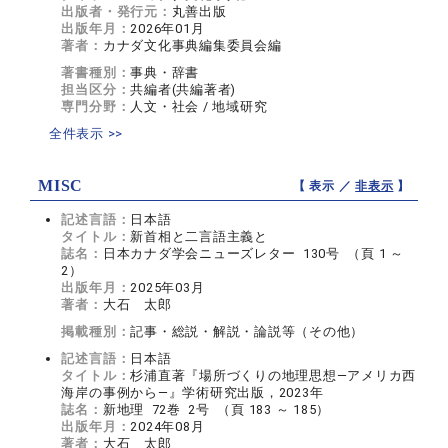
出版者・発行元：
丸善出版
出版年月：
2026年01月
著者：
カナダ文化事典編集委員会編
著書種別：
事典・辞書
担当区分：
共編者(共編著者)
専門分野：
人文・社会 / 地域研究
全件表示 >>
MISC
【 表示 ／
非表示
】
記述言語：
日本語
タイトル：
新首相と二言語主義と
誌名：
日本カナダ学会ニューズレター 130号 （頁 1 ～
2）
出版年月：
2025年03月
著者：
大石 太郎
掲載種別：
記事・総説・解説・論説等（その他）
記述言語：
日本語
タイトル：
杉浦直著『場所づくりの地理思想―アメリカ西
海岸の事例から―』学術研究出版，2023年
誌名：
新地理 72巻 2号 （頁 183 ～ 185）
出版年月：
2024年08月
著者：
大石 太郎