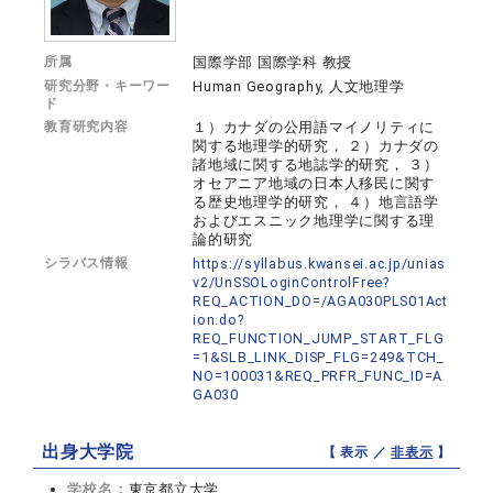
所属
国際学部 国際学科 教授
研究分野・キーワー
Human Geography, 人文地理学
ド
教育研究内容
１）カナダの公用語マイノリティに
関する地理学的研究， ２）カナダの
諸地域に関する地誌学的研究， ３）
オセアニア地域の日本人移民に関す
る歴史地理学的研究， ４）地言語学
およびエスニック地理学に関する理
論的研究
シラバス情報
https://syllabus.kwansei.ac.jp/unias
v2/UnSSOLoginControlFree?
REQ_ACTION_DO=/AGA030PLS01Act
ion.do?
REQ_FUNCTION_JUMP_START_FLG
=1&SLB_LINK_DISP_FLG=249&TCH_
NO=100031&REQ_PRFR_FUNC_ID=A
GA030
出身大学院
【 表示 ／
非表示
】
学校名：
東京都立大学