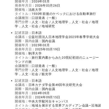
開催年月：
2026年03月
発表年月日：
2026年03月26日
開催地：
法政大学
タイトル：
1930年前後のケベックにおける自動車旅行
会議種別：
口頭発表（一般）
専門分野：
人文・社会 / 人文地理学，人文・社会 / 地理
学，人文・社会 / 地域研究
記述言語：
日本語
会議名：
公益社団法人日本地理学会2025年春季学術大会
国際・国内会議：
国内会議
開催年月：
2025年03月
発表年月日：
2025年03月19日
開催地：
駒澤大学
タイトル：
旅行案内書からみた20世紀初頭のニュージー
ランドの旅
会議種別：
口頭発表（一般）
専門分野：
人文・社会 / 人文地理学，人文・社会 / 地理
学，人文・社会 / 観光学
記述言語：
日本語
会議名：
日本カナダ学会第49回年次研究大会
国際・国内会議：
国内会議
開催年月：
2024年09月
発表年月日：
2024年09月15日
開催地：
中央大学駿河台キャンパス
タイトル：
地域を展示する世界アカディアン会議―沿海諸