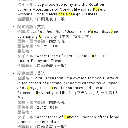
タイトル：
Japanese Economy and the Rotation
Scheme Acceptance of Non-highly-skilled
For
eign
Workers: Local Needs
for
For
eign Trainees
会議種別：
口頭発表（一般）
記述言語：
英語
会議名：
Joint International Seminar on H
u
man Reso
u
rce
,
at Zhejiang
U
niversity.（中国、浙江大学）
国際・国内会議：
国際会議
開催年月：
2012年11月
開催地：
タイトル：
Acceptance of International St
u
dents in
Japan: Policy and Trends
会議種別：
口頭発表（一般）
記述言語：
英語
会議名：
Joint Seminar on Employment and Social Affairs
in the context of Regional Economic Integration in Japan
and E
u
rope
, at Fac
u
lty of Economics and Social
Sciences,
U
niversity of Lille 1. （フランス、リール第1大
学）
国際・国内会議：
国際会議
開催年月：
2012年03月
開催地：
タイトル：
Acceptance of
For
eign Trainees after Global
Financial Crisis and 3.11
会議種別：
口頭発表（一般）