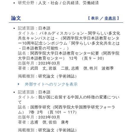
研究分野：
人文・社会 / 公共経済、労働経済
論文
【 表示 ／
非表示
】
記述言語：
日本語
タイトル：
パネルディスカッション－関学らしい多文化
共生キャンパスとは－（関西学院大学日本語教育センタ
ー10周年記念シンポジウム「関学らしい多文化共生とは
－日本語教育の可能性－」）
誌名：
関西学院大学日本語教育センター紀要（関西学院
大学日本語教育センター） 12号 （頁 9 ～ 30）
出版年月：
2023年03月
著者：
武田 丈, 岩坂 二規, 志甫 啓, 牲川 波都季
掲載種別：
研究論文（学術雑誌）
外部サイトへのリンクを表示
記述言語：
日本語
タイトル：
我が国に在留する中国人の特徴の変遷につい
て
誌名：
国際学研究（関西学院大学国際学研究フォーラ
ム） 7巻 2号 （頁 101 ～ 117）
出版年月：
2023年03月
著者：
志甫 啓, 佐伯 康考
掲載種別：
研究論文（学術雑誌）