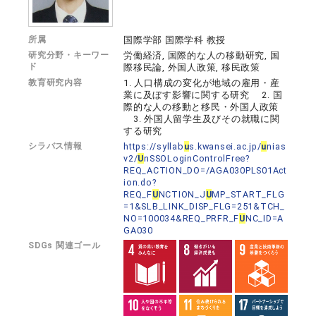
所属
国際学部 国際学科 教授
研究分野・キーワー
労働経済, 国際的な人の移動研究, 国
ド
際移民論, 外国人政策, 移民政策
教育研究内容
1. 人口構成の変化が地域の雇用・産
業に及ぼす影響に関する研究 2. 国
際的な人の移動と移民・外国人政策
3. 外国人留学生及びその就職に関
する研究
シラバス情報
https://syllab
u
s.kwansei.ac.jp/
u
nias
v2/
U
nSSOLoginControlFree?
REQ_ACTION_DO=/AGA030PLS01Act
ion.do?
REQ_F
U
NCTION_J
U
MP_START_FLG
=1&SLB_LINK_DISP_FLG=251&TCH_
NO=100034&REQ_PRFR_F
U
NC_ID=A
GA030
SDGs 関連ゴール