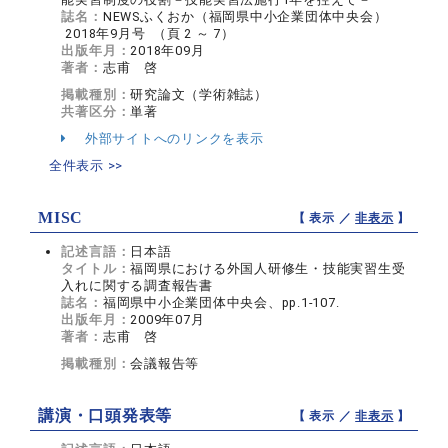
誌名：
NEWSふくおか（福岡県中小企業団体中央会）
2018年9月号 （頁 2 ～ 7）
出版年月：
2018年09月
著者：
志甫 啓
掲載種別：
研究論文（学術雑誌）
共著区分：
単著
外部サイトへのリンクを表示
全件表示 >>
MISC
【 表示 ／
非表示
】
記述言語：
日本語
タイトル：
福岡県における外国人研修生・技能実習生受
入れに関する調査報告書
誌名：
福岡県中小企業団体中央会、pp.1-107.
出版年月：
2009年07月
著者：
志甫 啓
掲載種別：
会議報告等
講演・口頭発表等
【 表示 ／
非表示
】