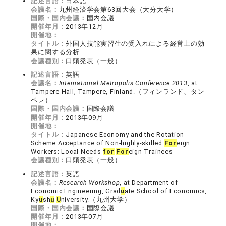
記述言語：
日本語
会議名：
九州経済学会第63回大会（大分大学）
国際・国内会議：
国内会議
開催年月：
2013年12月
開催地：
タイトル：
外国人技能実習生の受入れによる経営上の効
果に関する分析
会議種別：
口頭発表（一般）
記述言語：
英語
会議名：
International Metropolis Conference 2013
, at
Tampere Hall, Tampere, Finland.（フィンランド、タン
ペレ）
国際・国内会議：
国際会議
開催年月：
2013年09月
開催地：
タイトル：
Japanese Economy and the Rotation
Scheme Acceptance of Non-highly-skilled
For
eign
Workers: Local Needs
for
For
eign Trainees
会議種別：
口頭発表（一般）
記述言語：
英語
会議名：
Research Workshop
, at Department of
Economic Engineering, Grad
u
ate School of Economics,
Ky
u
sh
u
U
niversity.（九州大学）
国際・国内会議：
国際会議
開催年月：
2013年07月
開催地：