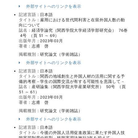
外部サイトへのリンクを表示
記述言語：
日本語
タイトル：
雇用における世代間利害と在留外国人数の動
向について
誌名：
経済学論究（関西学院大学経済学部研究会） 76巻
4号 （頁 51 ～ 69）
出版年月：
2023年03月
著者：
志甫 啓
掲載種別：
研究論文（学術雑誌）
外部サイトへのリンクを表示
記述言語：
日本語
タイトル：
関西の地域創生と外国人材の活用に関する予
備的考察－学生の国際交流が有する可能性を意識して－
誌名：
産研論集（関西学院大学産業研究所） 50号 （頁
51 ～ 61）
出版年月：
2023年03月
著者：
志甫 啓
掲載種別：
研究論文（学術雑誌）
外部サイトへのリンクを表示
記述言語：
日本語
タイトル：
今後の外国人活用促進政策に果たす外国人技
能実習制度の役割－技能実習法施行1年を控えて－