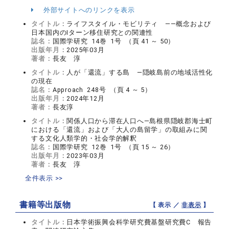
外部サイトへのリンクを表示
タイトル：
ライフスタイル・モビリティ ――概念および
日本国内のIターン移住研究との関連性
誌名：
国際学研究 14巻 1号 （頁 41 ～ 50）
出版年月：
2025年03月
著者：
長友 淳
タイトル：
人が「還流」する島 ―隠岐島前の地域活性化
の現在
誌名：
Approach 248号 （頁 4 ～ 5）
出版年月：
2024年12月
著者：
長友淳
タイトル：
関係人口から滞在人口へ―島根県隠岐郡海士町
における「還流」および「大人の島留学」の取組みに関
する文化人類学的・社会学的解釈
誌名：
国際学研究 12巻 1号 （頁 15 ～ 26）
出版年月：
2023年03月
著者：
長友 淳
全件表示 >>
書籍等出版物
【 表示 ／
非表示
】
タイトル：
日本学術振興会科学研究費基盤研究費C 報告