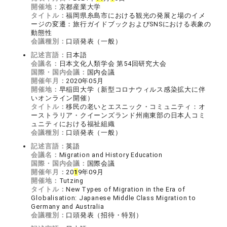
開催地：
京都産業大学
タイトル：
福岡県糸島市における観光の発展と場のイメ
ージの変遷：旅行ガイドブックおよびSNSにおける表象の
動態性
会議種別：
口頭発表（一般）
記述言語：
日本語
会議名：
日本文化人類学会 第54回研究大会
国際・国内会議：
国内会議
開催年月：
2020年05月
開催地：
早稲田大学（新型コロナウィルス感染拡大に伴
いオンライン開催）
タイトル：
移民の老いとエスニック・コミュニティ：オ
ーストラリア・クイーンズランド州南東部の日本人コミ
ュニティにおける福祉組織
会議種別：
口頭発表（一般）
記述言語：
英語
会議名：
Migration and History Education
国際・国内会議：
国際会議
開催年月：
20
1
9年09月
開催地：
Tutzing
タイトル：
New Types of Migration in the Era of
Globalisation: Japanese Middle Class Migration to
Germany and Australia
会議種別：
口頭発表（招待・特別）