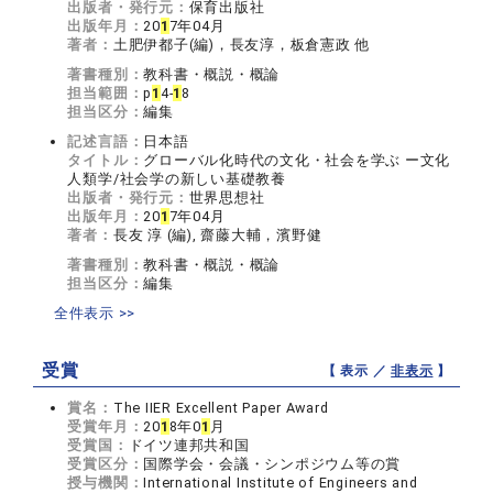
出版者・発行元：
保育出版社
出版年月：
20
1
7年04月
著者：
土肥伊都子(編)，長友淳，板倉憲政 他
著書種別：
教科書・概説・概論
担当範囲：
p
1
4-
1
8
担当区分：
編集
記述言語：
日本語
タイトル：
グローバル化時代の文化・社会を学ぶ ー文化
人類学/社会学の新しい基礎教養
出版者・発行元：
世界思想社
出版年月：
20
1
7年04月
著者：
長友 淳 (編), 齋藤大輔，濱野健
著書種別：
教科書・概説・概論
担当区分：
編集
全件表示 >>
受賞
【 表示 ／
非表示
】
賞名：
The IIER Excellent Paper Award
受賞年月：
20
1
8年0
1
月
受賞国：
ドイツ連邦共和国
受賞区分：
国際学会・会議・シンポジウム等の賞
授与機関：
International Institute of Engineers and