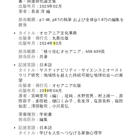
書・関連研究論文集
出版年月：
2025年02月
著者：
長友 淳 編
担当範囲：
p1-48, p87の執筆 および全体(p1-87)の編集を
担当
タイトル：
オセアニア文化事典
出版者・発行元：
丸善出版
出版年月：
2024年
1
0月
担当範囲：
「移り住むオセアニア」658-659頁
担当区分：
共著
記述言語：
日本語
タイトル：
サスティナビリティ・サイエンスとオースト
ラリア研究：地域性を超えた持続可能な地球社会への展
望
出版者・発行元：
オセアニア出版
出版年月：
20
1
8年04月
著者：
宮崎里司（編），堤純，水野哲男，村上雄一，原
田容子，多田稔，樋口くみ子，長友淳，塩原良和，福田
知宏，澤田敬司，小川晃弘
著書種別：
学術書
担当区分：
編集
記述言語：
日本語
タイトル：
学びを人生へつなげる家族心理学