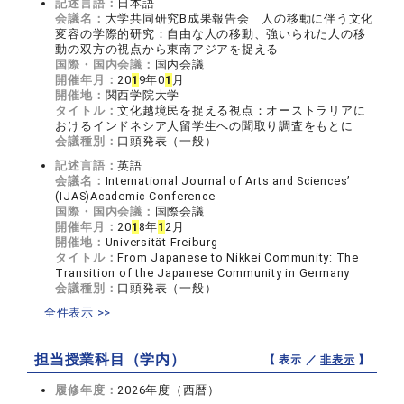
記述言語：
日本語
会議名：
大学共同研究B成果報告会 人の移動に伴う文化
変容の学際的研究：自由な人の移動、強いられた人の移
動の双方の視点から東南アジアを捉える
国際・国内会議：
国内会議
開催年月：
20
1
9年0
1
月
開催地：
関西学院大学
タイトル：
文化越境民を捉える視点：オーストラリアに
おけるインドネシア人留学生への聞取り調査をもとに
会議種別：
口頭発表（一般）
記述言語：
英語
会議名：
International Journal of Arts and Sciences’
(IJAS)Academic Conference
国際・国内会議：
国際会議
開催年月：
20
1
8年
1
2月
開催地：
Universität Freiburg
タイトル：
From Japanese to Nikkei Community: The
Transition of the Japanese Community in Germany
会議種別：
口頭発表（一般）
全件表示 >>
担当授業科目（学内）
【 表示 ／
非表示
】
履修年度：
2026年度（西暦）