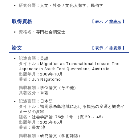
研究分野：
人文・社会 / 文化人類学、民俗学
取得資格
【 表示 ／
非表示
】
資格名：
専門社会調査士
論文
【 表示 ／
非表示
】
記述言語：
英語
タイトル：
Migration as Transnational Leisure: The
Japanese in South-East Queensland, Australia
出版年月：
2009年10月
著者：
Jun Nagatomo
掲載種別：
学位論文（その他）
共著区分：
単著
記述言語：
日本語
タイトル：
福岡県糸島地域における観光の変遷と観光イ
メージの変容
誌名：
社会学評論 76巻 1号 （頁 29 ～ 45）
出版年月：
2025年06月
著者：
長友 淳
掲載種別：
研究論文（学術雑誌）