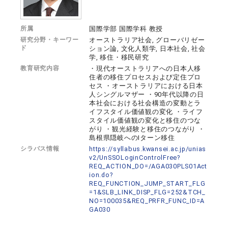
所属
国際学部 国際学科 教授
研究分野・キーワー
オーストラリア社会, グローバリゼー
ド
ション論, 文化人類学, 日本社会, 社会
学, 移住・移民研究
教育研究内容
・現代オーストラリアへの日本人移
住者の移住プロセスおよび定住プロ
セス ・オーストラリアにおける日本
人シングルマザー ・90年代以降の日
本社会における社会構造の変動とラ
イフスタイル価値観の変化 ・ライフ
スタイル価値観の変化と移住のつな
がり ・観光経験と移住のつながり ・
島根県隠岐へのIターン移住
シラバス情報
https://syllabus.kwansei.ac.jp/unias
v2/UnSSOLoginControlFree?
REQ_ACTION_DO=/AGA030PLS01Act
ion.do?
REQ_FUNCTION_JUMP_START_FLG
=1&SLB_LINK_DISP_FLG=252&TCH_
NO=100035&REQ_PRFR_FUNC_ID=A
GA030