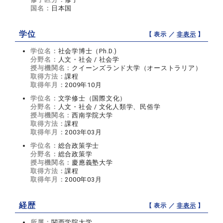
国名：
日本国
学位
【 表示 ／
非表示
】
学位名：
社会学博士（Ph.D.)
分野名：
人文・社会 / 社会学
授与機関名：
クイーンズランド大学（オーストラリア）
取得方法：
課程
取得年月：
2009年10月
学位名：
文学修士（国際文化）
分野名：
人文・社会 / 文化人類学、民俗学
授与機関名：
西南学院大学
取得方法：
課程
取得年月：
2003年03月
学位名：
総合政策学士
分野名：
総合政策学
授与機関名：
慶應義塾大学
取得方法：
課程
取得年月：
2000年03月
経歴
【 表示 ／
非表示
】
所属：
関西学院大学