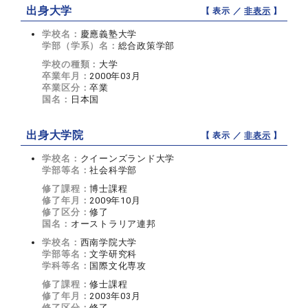
出身大学
【 表示 ／
非表示
】
学校名：
慶應義塾大学
学部（学系）名：
総合政策学部
学校の種類：
大学
卒業年月：
2000年03月
卒業区分：
卒業
国名：
日本国
出身大学院
【 表示 ／
非表示
】
学校名：
クイーンズランド大学
学部等名：
社会科学部
修了課程：
博士課程
修了年月：
2009年10月
修了区分：
修了
国名：
オーストラリア連邦
学校名：
西南学院大学
学部等名：
文学研究科
学科等名：
国際文化専攻
修了課程：
修士課程
修了年月：
2003年03月
修了区分：
修了