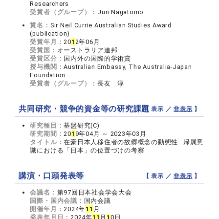
Researchers
受賞者（グループ）：
Jun Nagatomo
賞名：
Sir Neil Currie Australian Studies Award
(publication)
受賞年月：
20
1
2年06月
受賞国：
オーストラリア連邦
受賞区分：
国内外の国際的学術賞
授与機関：
Australian Embassy, The Australia-Japan
Foundation
受賞者（グループ）：
長友 淳
共同研究・競争的資金等の研究課題
【 表示 ／
非表示
】
研究種目：
基盤研究(C)
研究期間：
20
1
9年04月 ～ 2023年03月
タイトル：
在豪日本人移住者の故郷概念の動態性―帰属意
識における「日本」の位置づけの考察
講演・口頭発表等
【 表示 ／
非表示
】
会議名：
第97回日本社会学会大会
国際・国内会議：
国内会議
開催年月：
2024年
1
1
月
発表年月日：
2024年
1
1
月
1
0日