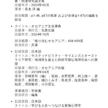
書・関連研究論文集
出版年月：
2025年02月
著者：
長友 淳 編
担当範囲：
p1-48, p87の執筆 および全体(p1-87)の編集を
担当
タイトル：
オセアニア文化事典
出版者・発行元：
丸善出版
出版年月：
2024年10月
担当範囲：
「移り住むオセアニア」658-659頁
担当区分：
共著
記述言語：
日本語
タイトル：
サスティナビリティ・サイエンスとオースト
ラリア研究：地域性を超えた持続可能な地球社会への展
望
出版者・発行元：
オセアニア出版
出版年月：
2018年04月
著者：
宮崎里司（編），堤純，水野哲男，村上雄一，原
田容子，多田稔，樋口くみ子，長友淳，塩原良和，福田
知宏，澤田敬司，小川晃弘
著書種別：
学術書
担当区分：
編集
記述言語：
日本語
タイトル：
学びを人生へつなげる家族心理学