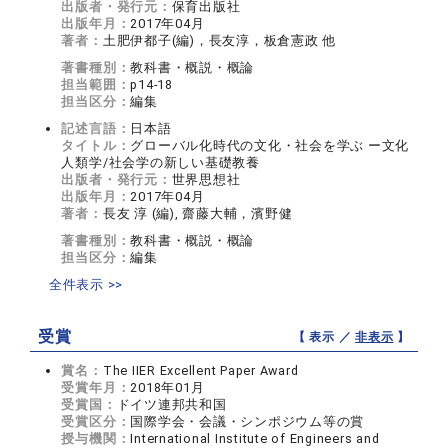
出版者・発行元：
保育出版社
出版年月：
2017年04月
著者：
土肥伊都子(編)，長友淳，板倉憲政 他
著書種別：
教科書・概説・概論
担当範囲：
p14-18
担当区分：
編集
記述言語：
日本語
タイトル：
グローバル化時代の文化・社会を学ぶ ー文化
人類学/社会学の新しい基礎教養
出版者・発行元：
世界思想社
出版年月：
2017年04月
著者：
長友 淳 (編), 齋藤大輔，濱野健
著書種別：
教科書・概説・概論
担当区分：
編集
全件表示 >>
受賞
【 表示 ／
非表示
】
賞名：
The IIER Excellent Paper Award
受賞年月：
2018年01月
受賞国：
ドイツ連邦共和国
受賞区分：
国際学会・会議・シンポジウム等の賞
授与機関：
International Institute of Engineers and