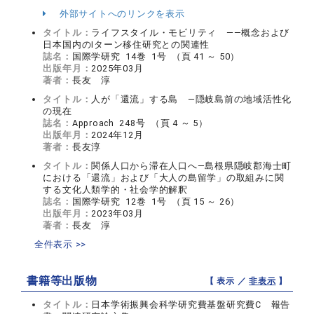
外部サイトへのリンクを表示
タイトル：
ライフスタイル・モビリティ ――概念および
日本国内のIターン移住研究との関連性
誌名：
国際学研究 14巻 1号 （頁 41 ～ 50）
出版年月：
2025年03月
著者：
長友 淳
タイトル：
人が「還流」する島 ―隠岐島前の地域活性化
の現在
誌名：
Approach 248号 （頁 4 ～ 5）
出版年月：
2024年12月
著者：
長友淳
タイトル：
関係人口から滞在人口へ―島根県隠岐郡海士町
における「還流」および「大人の島留学」の取組みに関
する文化人類学的・社会学的解釈
誌名：
国際学研究 12巻 1号 （頁 15 ～ 26）
出版年月：
2023年03月
著者：
長友 淳
全件表示 >>
書籍等出版物
【 表示 ／
非表示
】
タイトル：
日本学術振興会科学研究費基盤研究費C 報告