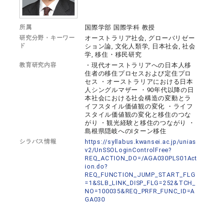
所属
国際学部 国際学科 教授
研究分野・キーワー
オーストラリア社会, グローバリゼー
ド
ション論, 文化人類学, 日本社会, 社会
学, 移住・移民研究
教育研究内容
・現代オーストラリアへの日本人移
住者の移住プロセスおよび定住プロ
セス ・オーストラリアにおける日本
人シングルマザー ・90年代以降の日
本社会における社会構造の変動とラ
イフスタイル価値観の変化 ・ライフ
スタイル価値観の変化と移住のつな
がり ・観光経験と移住のつながり ・
島根県隠岐へのIターン移住
シラバス情報
https://syllabus.kwansei.ac.jp/unias
v2/UnSSOLoginControlFree?
REQ_ACTION_DO=/AGA030PLS01Act
ion.do?
REQ_FUNCTION_JUMP_START_FLG
=1&SLB_LINK_DISP_FLG=252&TCH_
NO=100035&REQ_PRFR_FUNC_ID=A
GA030