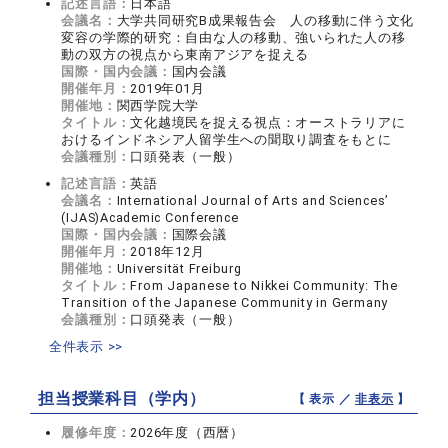
記述言語：
日本語
会議名：
大学共同研究B成果報告会 人の移動に伴う文化
変容の学際的研究：自由な人の移動、強いられた人の移
動の双方の視点から東南アジアを捉える
国際・国内会議：
国内会議
開催年月：
2019年01月
開催地：
関西学院大学
タイトル：
文化越境民を捉える視点：オーストラリアに
おけるインドネシア人留学生への聞取り調査をもとに
会議種別：
口頭発表（一般）
記述言語：
英語
会議名：
International Journal of Arts and Sciences’
(IJAS)Academic Conference
国際・国内会議：
国際会議
開催年月：
2018年12月
開催地：
Universität Freiburg
タイトル：
From Japanese to Nikkei Community: The
Transition of the Japanese Community in Germany
会議種別：
口頭発表（一般）
全件表示 >>
担当授業科目（学内）
【 表示 ／
非表示
】
履修年度：
2026年度（西暦）