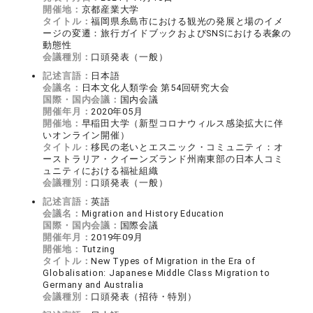
開催地：
京都産業大学
タイトル：
福岡県糸島市における観光の発展と場のイメ
ージの変遷：旅行ガイドブックおよびSNSにおける表象の
動態性
会議種別：
口頭発表（一般）
記述言語：
日本語
会議名：
日本文化人類学会 第54回研究大会
国際・国内会議：
国内会議
開催年月：
2020年05月
開催地：
早稲田大学（新型コロナウィルス感染拡大に伴
いオンライン開催）
タイトル：
移民の老いとエスニック・コミュニティ：オ
ーストラリア・クイーンズランド州南東部の日本人コミ
ュニティにおける福祉組織
会議種別：
口頭発表（一般）
記述言語：
英語
会議名：
Migration and History Education
国際・国内会議：
国際会議
開催年月：
2019年09月
開催地：
Tutzing
タイトル：
New Types of Migration in the Era of
Globalisation: Japanese Middle Class Migration to
Germany and Australia
会議種別：
口頭発表（招待・特別）