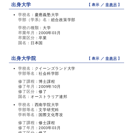
出身大学
【 表示 ／
非表示
】
学校名：
慶應義塾大学
学部（学系）名：
総合政策学部
学校の種類：
大学
卒業年月：
2000年03月
卒業区分：
卒業
国名：
日本国
出身大学院
【 表示 ／
非表示
】
学校名：
クイーンズランド大学
学部等名：
社会科学部
修了課程：
博士課程
修了年月：
2009年10月
修了区分：
修了
国名：
オーストラリア連邦
学校名：
西南学院大学
学部等名：
文学研究科
学科等名：
国際文化専攻
修了課程：
修士課程
修了年月：
2003年03月
修了区分：
修了