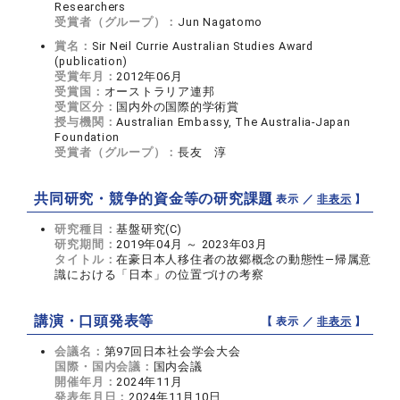
Researchers
受賞者（グループ）：
Jun Nagatomo
賞名：
Sir Neil Currie Australian Studies Award
(publication)
受賞年月：
2012年06月
受賞国：
オーストラリア連邦
受賞区分：
国内外の国際的学術賞
授与機関：
Australian Embassy, The Australia-Japan
Foundation
受賞者（グループ）：
長友 淳
共同研究・競争的資金等の研究課題
【 表示 ／
非表示
】
研究種目：
基盤研究(C)
研究期間：
2019年04月 ～ 2023年03月
タイトル：
在豪日本人移住者の故郷概念の動態性―帰属意
識における「日本」の位置づけの考察
講演・口頭発表等
【 表示 ／
非表示
】
会議名：
第97回日本社会学会大会
国際・国内会議：
国内会議
開催年月：
2024年11月
発表年月日：
2024年11月10日