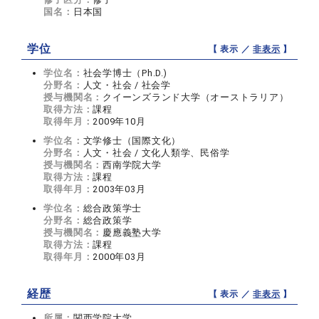
国名：
日本国
学位
【 表示 ／
非表示
】
学位名：
社会学博士（Ph.D.)
分野名：
人文・社会 / 社会学
授与機関名：
クイーンズランド大学（オーストラリア）
取得方法：
課程
取得年月：
2009年10月
学位名：
文学修士（国際文化）
分野名：
人文・社会 / 文化人類学、民俗学
授与機関名：
西南学院大学
取得方法：
課程
取得年月：
2003年03月
学位名：
総合政策学士
分野名：
総合政策学
授与機関名：
慶應義塾大学
取得方法：
課程
取得年月：
2000年03月
経歴
【 表示 ／
非表示
】
所属：
関西学院大学