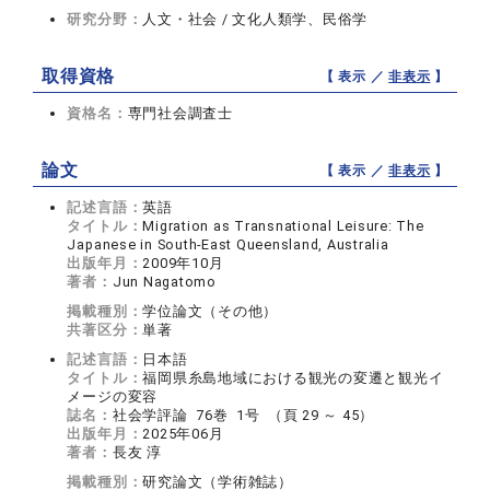
研究分野：
人文・社会 / 文化人類学、民俗学
取得資格
【 表示 ／
非表示
】
資格名：
専門社会調査士
論文
【 表示 ／
非表示
】
記述言語：
英語
タイトル：
Migration as Transnational Leisure: The
Japanese in South-East Queensland, Australia
出版年月：
2009年10月
著者：
Jun Nagatomo
掲載種別：
学位論文（その他）
共著区分：
単著
記述言語：
日本語
タイトル：
福岡県糸島地域における観光の変遷と観光イ
メージの変容
誌名：
社会学評論 76巻 1号 （頁 29 ～ 45）
出版年月：
2025年06月
著者：
長友 淳
掲載種別：
研究論文（学術雑誌）