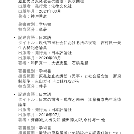
差止めと原発被害の賠償・原状回復
出版者・発行元：
法律文化社
出版年月：
2021年03月
著者：
神戸秀彦
著書種別：
学術書
担当区分：
単著
記述言語：
日本語
タイトル：
現代市民社会における法の役割 吉村良一先
生古稀記念論集
出版者・発行元：
日本評論社
出版年月：
2020年08月
著者：
和田真一，大坂恵里，石橋発起
著書種別：
学術書
担当範囲：
原発差止め訴訟（民事）と社会通念論ー新規
制基準・火山ガイドに触れながら
担当区分：
共著
記述言語：
日本語
タイトル：
日本の司法－現在と未来 江藤价泰先生追悼
論集
出版者・発行元：
日本評論社
出版年月：
2018年07月
著者：
斉藤誠,大出良知,菱田徳太郎,今村与一 他
著書種別：
学術書
担当範囲：
最近の原発尾差止め訴訟の立証責任論につい