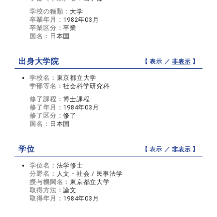
学校の種類：
大学
卒業年月：
1982年03月
卒業区分：
卒業
国名：
日本国
出身大学院
【 表示 ／
非表示
】
学校名：
東京都立大学
学部等名：
社会科学研究科
修了課程：
博士課程
修了年月：
1984年03月
修了区分：
修了
国名：
日本国
学位
【 表示 ／
非表示
】
学位名：
法学修士
分野名：
人文・社会 / 民事法学
授与機関名：
東京都立大学
取得方法：
論文
取得年月：
1984年03月