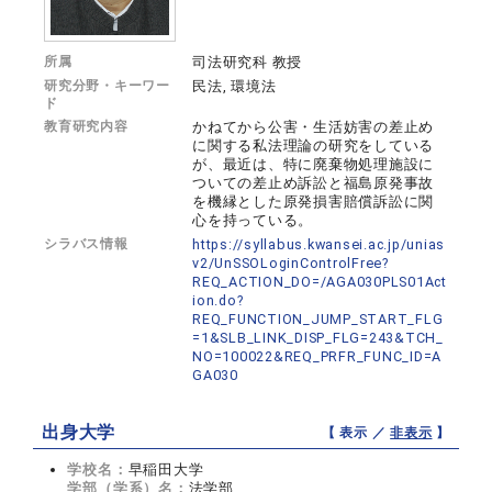
所属
司法研究科 教授
研究分野・キーワー
民法, 環境法
ド
教育研究内容
かねてから公害・生活妨害の差止め
に関する私法理論の研究をしている
が、最近は、特に廃棄物処理施設に
ついての差止め訴訟と福島原発事故
を機縁とした原発損害賠償訴訟に関
心を持っている。
シラバス情報
https://syllabus.kwansei.ac.jp/unias
v2/UnSSOLoginControlFree?
REQ_ACTION_DO=/AGA030PLS01Act
ion.do?
REQ_FUNCTION_JUMP_START_FLG
=1&SLB_LINK_DISP_FLG=243&TCH_
NO=100022&REQ_PRFR_FUNC_ID=A
GA030
出身大学
【 表示 ／
非表示
】
学校名：
早稲田大学
学部（学系）名：
法学部