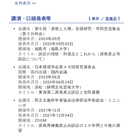
全件表示 >>
講演・口頭発表等
【 表示 ／
非表示
】
会議名：
第６回「原発と人権」全国研究・市民交流集会
（第２分科会）
開催年月：
2023年09月
発表年月日：
2023年09月03日
開催地：
福島市（福島大学）
タイトル：
訴訟の現状・到達点とこれから（原発差止等
訴訟について）
会議名：
日本環境学会第４９回研究発表会
国際・国内会議：
国内会議
開催年月：
2023年06月
発表年月日：
2023年06月24日
開催地：
浜松（静岡文化芸術大学）
タイトル：
東海第二原発差止訴訟と住民避難
会議名：
民主主義科学者協会法律部会学術総会・ミニシ
ンポ
開催年月：
2021年12月
発表年月日：
2021年12月04日
開催地：
ZOOM
タイトル：
原発再稼働差止め訴訟の１０年間と今後の展
望