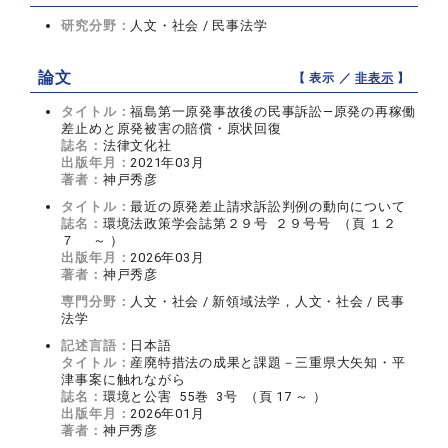
研究分野：
人文・社会 / 民事法学
論文
【 表示 ／
非表示
】
タイトル：
福島第一原発事故後の民事訴訟―原発の再稼働
差止めと原発被害の賠償・原状回復
誌名：
法律文化社
出版年月：
2021年03月
著者：
神戸秀彦
タイトル：
最近の原発差止請求訴訟判例の動向について
誌名：
環境法政策学会誌第２９号 ２９号号 （頁 １２
７ ～ ）
出版年月：
2026年03月
著者：
神戸秀彦
専門分野：
人文・社会 / 新領域法学，人文・社会 / 民事
法学
記述言語：
日本語
タイトル：
産廃特措法の成果と課題－三重県大矢知・平
津事案に触れながら
誌名：
環境と公害 55巻 3号 （頁 17 ～ ）
出版年月：
2026年01月
著者：
神戸秀彦