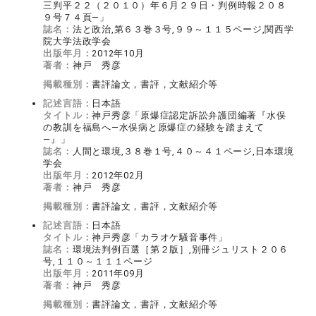
三判平２２（２０１０）年６月２９日・判例時報２０８
９号７４頁―」
誌名：
法と政治,第６３巻３号,９９～１１５ページ,関西学
院大学法政学会
出版年月：
2012年10月
著者：
神戸 秀彦
掲載種別：
書評論文，書評，文献紹介等
記述言語：
日本語
タイトル：
神戸秀彦「原爆症認定訴訟弁護団編著『水俣
の教訓を福島へ―水俣病と原爆症の経験を踏まえて
―』」
誌名：
人間と環境,３８巻１号,４０～４１ページ,日本環境
学会
出版年月：
2012年02月
著者：
神戸 秀彦
掲載種別：
書評論文，書評，文献紹介等
記述言語：
日本語
タイトル：
神戸秀彦「カラオケ騒音事件」
誌名：
環境法判例百選［第２版］,別冊ジュリスト２０６
号,１１０～１１１ページ
出版年月：
2011年09月
著者：
神戸 秀彦
掲載種別：
書評論文，書評，文献紹介等