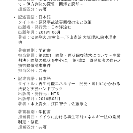
て－伊方判決の変質・回帰と脱却－
担当区分：
共著
記述言語：
日本語
タイトル：
原発事故被害回復の法と政策
出版者・発行元：
日本評論社
出版年月：
2018年06月
著者：
淡路剛久,吉村良一,下山憲治,大坂理恵,除本理史
他
著書種別：
学術書
担当範囲：
第3章1 除染・原状回復請求について－生業
判決と除染の現状を中心に, 第4章2 原発鄙者の自死と
損害賠償請求事件
担当区分：
共著
記述言語：
日本語
タイトル：
再生可能エネルギー 開発・運用にかかわる
法規と実務ハンドブック
出版者・発行元：
NTS
出版年月：
2016年03月
著者：
水上貴央，江口智子，佐藤康之
著書種別：
学術書
担当範囲：
ドイツにおける再生可能エネルギー法の発展―
制定・修正
担当区分：
共著