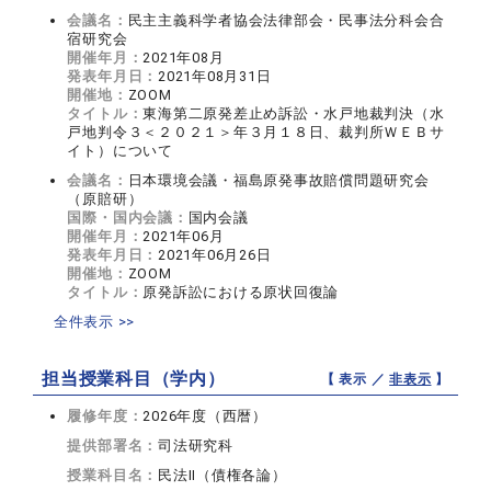
会議名：
民主主義科学者協会法律部会・民事法分科会合
宿研究会
開催年月：
2021年08月
発表年月日：
2021年08月31日
開催地：
ZOOM
タイトル：
東海第二原発差止め訴訟・水戸地裁判決（水
戸地判令３＜２０２１＞年３月１８日、裁判所ＷＥＢサ
イト）について
会議名：
日本環境会議・福島原発事故賠償問題研究会
（原賠研）
国際・国内会議：
国内会議
開催年月：
2021年06月
発表年月日：
2021年06月26日
開催地：
ZOOM
タイトル：
原発訴訟における原状回復論
全件表示 >>
担当授業科目（学内）
【 表示 ／
非表示
】
履修年度：
2026年度（西暦）
提供部署名：
司法研究科
授業科目名：
民法II（債権各論）