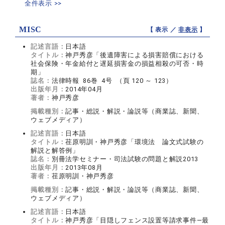
全件表示 >>
MISC
【 表示 ／
非表示
】
記述言語：
日本語
タイトル：
神戸秀彦「後遺障害による損害賠償における
社会保険・年金給付と遅延損害金の損益相殺の可否・時
期」
誌名：
法律時報 86巻 4号 （頁 120 ～ 123）
出版年月：
2014年04月
著者：
神戸秀彦
掲載種別：
記事・総説・解説・論説等（商業誌、新聞、
ウェブメディア）
記述言語：
日本語
タイトル：
荏原明訓・神戸秀彦「環境法 論文式試験の
解説と解答例」
誌名：
別冊法学セミナー・司法試験の問題と解説2013
出版年月：
2013年08月
著者：
荏原明訓・神戸秀彦
掲載種別：
記事・総説・解説・論説等（商業誌、新聞、
ウェブメディア）
記述言語：
日本語
タイトル：
神戸秀彦「目隠しフェンス設置等請求事件―最