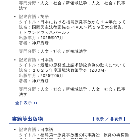
専門分野：
人文・社会 / 新領域法学，人文・社会 / 民事
法学
記述言語：
英語
タイトル：
日本における福島原発事故から１４年たって
誌名：
国際民主法律家協会＜IADL＞第１９回大会報告、
カトマンドウ＜ネパール＞
出版年月：
2025年07月
著者：
神戸秀彦
専門分野：
人文・社会 / 新領域法学
記述言語：
日本語
タイトル：
最近の原発差止請求訴訟判例の動向について
誌名：
２０２５年度環境法政策学会（ZOOM）
出版年月：
2025年06月
著者：
神戸秀彦
専門分野：
人文・社会 / 新領域法学，人文・社会 / 民事
法学
全件表示 >>
書籍等出版物
【 表示 ／
非表示
】
記述言語：
日本語
タイトル：
福島第一原発事故後の民事訴訟―原発の再稼働