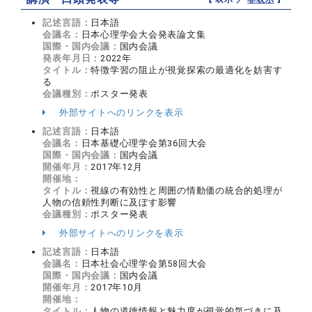
記述言語：
日本語
会議名：
日本心理学会大会発表論文集
国際・国内会議：
国内会議
発表年月日：
2022年
タイトル：
特徴学習の阻止が視覚探索の最適化を妨害す
る
会議種別：
ポスター発表
外部サイトへのリンクを表示
記述言語：
日本語
会議名：
日本基礎心理学会第36回大会
国際・国内会議：
国内会議
開催年月：
2017年12月
開催地：
タイトル：
視線の有効性と周囲の情動価の統合的処理が
人物の信頼性判断に及ぼす影響
会議種別：
ポスター発表
外部サイトへのリンクを表示
記述言語：
日本語
会議名：
日本社会心理学会第58回大会
国際・国内会議：
国内会議
開催年月：
2017年10月
開催地：
タイトル：
人物の道徳情報と魅力度が視覚的気づきに及