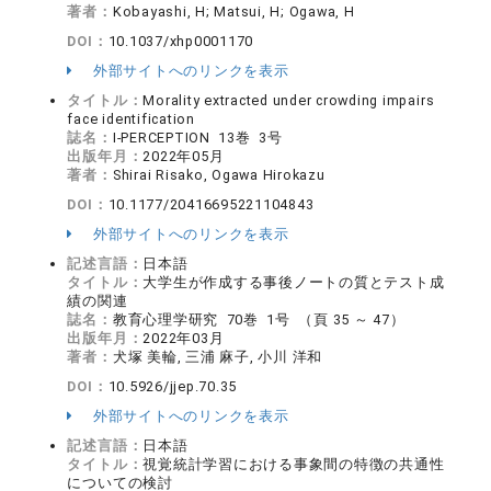
著者：
Kobayashi, H; Matsui, H; Ogawa, H
DOI：
10.1037/xhp0001170
外部サイトへのリンクを表示
タイトル：
Morality extracted under crowding impairs
face identification
誌名：
I-PERCEPTION 13巻 3号
出版年月：
2022年05月
著者：
Shirai Risako, Ogawa Hirokazu
DOI：
10.1177/20416695221104843
外部サイトへのリンクを表示
記述言語：
日本語
タイトル：
大学生が作成する事後ノートの質とテスト成
績の関連
誌名：
教育心理学研究 70巻 1号 （頁 35 ～ 47）
出版年月：
2022年03月
著者：
犬塚 美輪, 三浦 麻子, 小川 洋和
DOI：
10.5926/jjep.70.35
外部サイトへのリンクを表示
記述言語：
日本語
タイトル：
視覚統計学習における事象間の特徴の共通性
についての検討