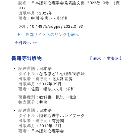
誌名：
日本認知心理学会発表論文集 2022巻 0号 （頁
93）
出版年月：
2022年
著者：
中川 令実, 小川 洋和
DOI：
10.14875/cogpsy.2022.0_93
外部サイトへのリンクを表示
全件表示 >>
書籍等出版物
【 表示 ／
非表示
】
記述言語：
日本語
タイトル：
なるほど！心理学実験法
出版者・発行元：
北大路書房
出版年月：
2017年09月
著者：
佐藤 暢哉, 小川 洋和
著書種別：
教科書・概説・概論
担当区分：
共著
記述言語：
日本語
タイトル：
認知心理学ハンドブック
出版者・発行元：
有斐閣
出版年月：
2013年12月
著者：
日本認知心理学会