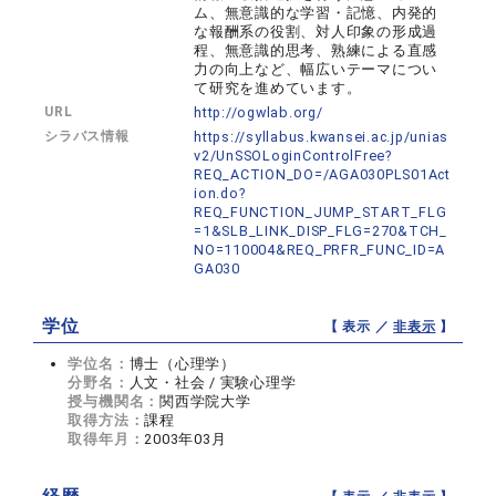
ム、無意識的な学習・記憶、内発的
な報酬系の役割、対人印象の形成過
程、無意識的思考、熟練による直感
力の向上など、幅広いテーマについ
て研究を進めています。
URL
http://ogwlab.org/
シラバス情報
https://syllabus.kwansei.ac.jp/unias
v2/UnSSOLoginControlFree?
REQ_ACTION_DO=/AGA030PLS01Act
ion.do?
REQ_FUNCTION_JUMP_START_FLG
=1&SLB_LINK_DISP_FLG=270&TCH_
NO=110004&REQ_PRFR_FUNC_ID=A
GA030
学位
【 表示 ／
非表示
】
学位名：
博士（心理学）
分野名：
人文・社会 / 実験心理学
授与機関名：
関西学院大学
取得方法：
課程
取得年月：
2003年03月