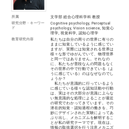
所属
文学部 総合心理科学科 教授
研究分野・キーワー
Cognitive psychology, Perceptual
ド
psychology, Vision science, 知覚心
理学, 視覚科学, 認知心理学
教育研究内容
私たちは自分の周りの世界に有りの
ままに知覚しているように感じてい
ますが、実際には知覚される世界は
様々な形でゆがんでいて、物理世界
と同一ではありません。それなの
に、私たちが普段なんの問題もなく
その世界の中で行動できている（よ
うに感じている）のはなぜなのでし
ょうか？
私たちが意識的に行っているよう
に感じている様々な認知活動や行動
は、実はその大部分が意識に上らな
い無意識的な処理によることが最近
の研究でわかってきています。その
潜在的知覚・認知過程の働きを、巧
妙にデザインされた実験によってあ
ぶり出し、メカニズムを解明するこ
とが私の研究テーマです。現在は、
情報の取捨選択を行う注意メカニズ