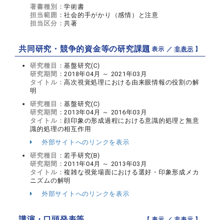
著書種別：
学術書
担当範囲：
社会的手がかり（感情）と注意
担当区分：
共著
共同研究・競争的資金等の研究課題
【 表示 ／
非表示
】
研究種目：
基盤研究(C)
研究期間：
2018年04月 ～ 2021年03月
タイトル：
高次視覚処理における由来眼情報の役割の解
明
研究種目：
基盤研究(C)
研究期間：
2013年04月 ～ 2016年03月
タイトル：
顔印象の形成過程における意識的処理と無意
識的処理の相互作用
外部サイトへのリンクを表示
研究種目：
若手研究(B)
研究期間：
2011年04月 ～ 2013年03月
タイトル：
複雑な視覚場面における選好・印象形成メカ
ニズムの解明
外部サイトへのリンクを表示
講演・口頭発表等
【 表示 ／
非表示
】