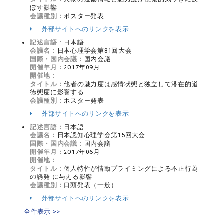
ぼす影響
会議種別：
ポスター発表
外部サイトへのリンクを表示
記述言語：
日本語
会議名：
日本心理学会第81回大会
国際・国内会議：
国内会議
開催年月：
2017年09月
開催地：
タイトル：
他者の魅力度は感情状態と独立して潜在的道
徳態度に影響する
会議種別：
ポスター発表
外部サイトへのリンクを表示
記述言語：
日本語
会議名：
日本認知心理学会第15回大会
国際・国内会議：
国内会議
開催年月：
2017年06月
開催地：
タイトル：
個人特性が情動プライミングによる不正行為
の誘発 に与える影響
会議種別：
口頭発表（一般）
外部サイトへのリンクを表示
全件表示 >>