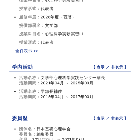
授業科目名：
心理科学実験実習III
授業形式：
代表者
履修年度：
2026年度（西暦）
提供部署名：
文学部
授業科目名：
心理科学実験実習III
授業形式：
代表者
全件表示 >>
学内活動
【 表示 ／
非表示
】
活動名称：
文学部心理科学実践センター副長
活動期間：
2021年04月 ～ 2025年03月
活動名称：
学部長補佐
活動期間：
2015年04月 ～ 2017年03月
委員歴
【 表示 ／
非表示
】
団体名：
日本基礎心理学会
委員名：
編集委員
年月：
2012年04月 ～ 2021年03月