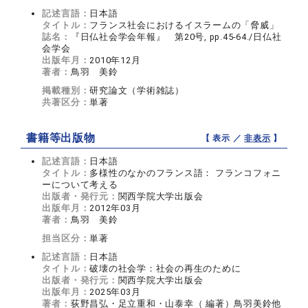
記述言語：
日本語
タイトル：
フランス社会におけるイスラームの「脅威」
誌名：
『日仏社会学会年報』 第20号, pp.45-64./日仏社
会学会
出版年月：
2010年12月
著者：
鳥羽 美鈴
掲載種別：
研究論文（学術雑誌）
共著区分：
単著
書籍等出版物
【 表示 ／
非表示
】
記述言語：
日本語
タイトル：
多様性のなかのフランス語： フランコフォニ
ーについて考える
出版者・発行元：
関西学院大学出版会
出版年月：
2012年03月
著者：
鳥羽 美鈴
担当区分：
単著
記述言語：
日本語
タイトル：
破壊の社会学：社会の再生のために
出版者・発行元：
関西学院大学出版会
出版年月：
2025年03月
著者：
荻野昌弘・足立重和・山泰幸（ 編著）鳥羽美鈴他