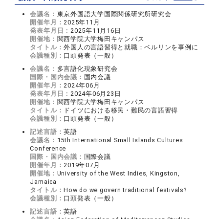
会議名：
東京外国語大学国際関係研究所研究会
開催年月：
2025年11月
発表年月日：
2025年11月16日
開催地：
関西学院大学梅田キャンパス
タイトル：
外国人の言語習得と就職：ベルリンを事例に
会議種別：
口頭発表（一般）
会議名：
多言語化現象研究会
国際・国内会議：
国内会議
開催年月：
2024年06月
発表年月日：
2024年06月23日
開催地：
関西学院大学梅田キャンパス
タイトル：
ドイツにおける移民・難民の言語習得
会議種別：
口頭発表（一般）
記述言語：
英語
会議名：
15th International Small Islands Cultures
Conference
国際・国内会議：
国際会議
開催年月：
2019年07月
開催地：
University of the West Indies, Kingston,
Jamaica
タイトル：
How do we govern traditional festivals?
会議種別：
口頭発表（一般）
記述言語：
英語