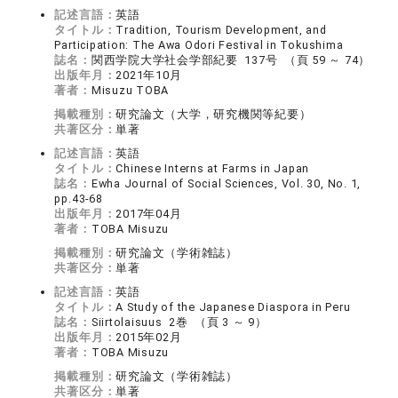
記述言語：
英語
タイトル：
Tradition, Tourism Development, and
Participation: The Awa Odori Festival in Tokushima
誌名：
関西学院大学社会学部紀要 137号 （頁 59 ～ 74）
出版年月：
2021年10月
著者：
Misuzu TOBA
掲載種別：
研究論文（大学，研究機関等紀要）
共著区分：
単著
記述言語：
英語
タイトル：
Chinese Interns at Farms in Japan
誌名：
Ewha Journal of Social Sciences, Vol. 30, No. 1,
pp.43-68
出版年月：
2017年04月
著者：
TOBA Misuzu
掲載種別：
研究論文（学術雑誌）
共著区分：
単著
記述言語：
英語
タイトル：
A Study of the Japanese Diaspora in Peru
誌名：
Siirtolaisuus 2巻 （頁 3 ～ 9）
出版年月：
2015年02月
著者：
TOBA Misuzu
掲載種別：
研究論文（学術雑誌）
共著区分：
単著