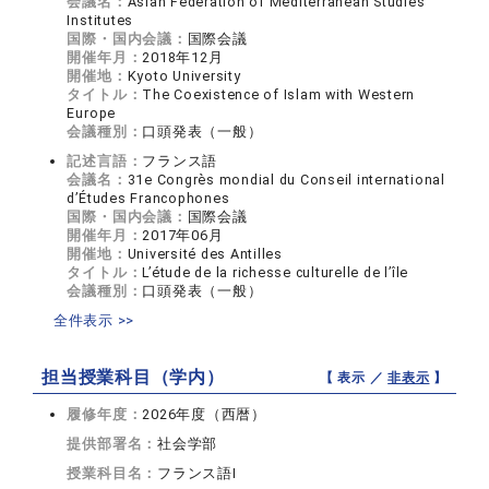
会議名：
Asian Federation of Mediterranean Studies
Institutes
国際・国内会議：
国際会議
開催年月：
2018年12月
開催地：
Kyoto University
タイトル：
The Coexistence of Islam with Western
Europe
会議種別：
口頭発表（一般）
記述言語：
フランス語
会議名：
31e Congrès mondial du Conseil international
d’Études Francophones
国際・国内会議：
国際会議
開催年月：
2017年06月
開催地：
Université des Antilles
タイトル：
L’étude de la richesse culturelle de l’île
会議種別：
口頭発表（一般）
全件表示 >>
担当授業科目（学内）
【 表示 ／
非表示
】
履修年度：
2026年度（西暦）
提供部署名：
社会学部
授業科目名：
フランス語I