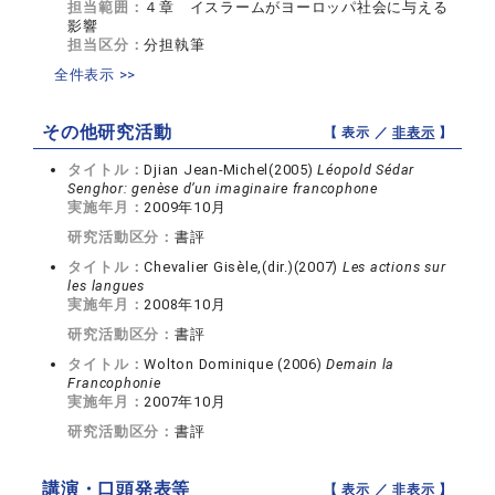
担当範囲：
４章 イスラームがヨーロッパ社会に与える
影響
担当区分：
分担執筆
全件表示 >>
その他研究活動
【 表示 ／
非表示
】
タイトル：
Djian Jean-Michel(2005)
Léopold Sédar
Senghor: genèse d’un imaginaire francophone
実施年月：
2009年10月
研究活動区分：
書評
タイトル：
Chevalier Gisèle,(dir.)(2007)
Les actions sur
les langues
実施年月：
2008年10月
研究活動区分：
書評
タイトル：
Wolton Dominique (2006)
Demain la
Francophonie
実施年月：
2007年10月
研究活動区分：
書評
講演・口頭発表等
【 表示 ／
非表示
】