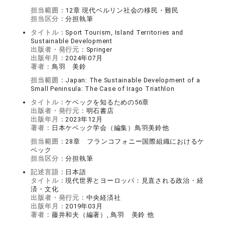
担当範囲：
12章 現代ベルリン社会の移民・難民
担当区分：
分担執筆
タイトル：
Sport Tourism, Island Territories and
Sustainable Development
出版者・発行元：
Springer
出版年月：
2024年07月
著者：
鳥羽 美鈴
担当範囲：
Japan: The Sustainable Development of a
Small Peninsula: The Case of Irago Triathlon
タイトル：
ケベックを知るための56章
出版者・発行元：
明石書店
出版年月：
2023年12月
著者：
日本ケベック学会（編集）鳥羽美鈴他
担当範囲：
28章 フランコフォニー国際組織におけるケ
ベック
担当区分：
分担執筆
記述言語：
日本語
タイトル：
現代世界とヨーロッパ：見直される政治・経
済・文化
出版者・発行元：
中央経済社
出版年月：
2019年03月
著者：
藤井和夫（編著）, 鳥羽 美鈴 他