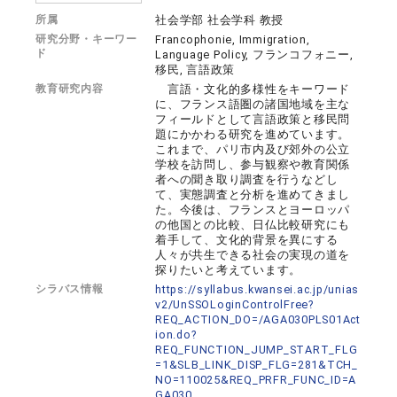
所属
社会学部 社会学科 教授
研究分野・キーワー
Francophonie, Immigration,
ド
Language Policy, フランコフォニー,
移民, 言語政策
教育研究内容
言語・文化的多様性をキーワード
に、フランス語圏の諸国地域を主な
フィールドとして言語政策と移民問
題にかかわる研究を進めています。
これまで、パリ市内及び郊外の公立
学校を訪問し、参与観察や教育関係
者への聞き取り調査を行うなどし
て、実態調査と分析を進めてきまし
た。今後は、フランスとヨーロッパ
の他国との比較、日仏比較研究にも
着手して、文化的背景を異にする
人々が共生できる社会の実現の道を
探りたいと考えています。
シラバス情報
https://syllabus.kwansei.ac.jp/unias
v2/UnSSOLoginControlFree?
REQ_ACTION_DO=/AGA030PLS01Act
ion.do?
REQ_FUNCTION_JUMP_START_FLG
=1&SLB_LINK_DISP_FLG=281&TCH_
NO=110025&REQ_PRFR_FUNC_ID=A
GA030