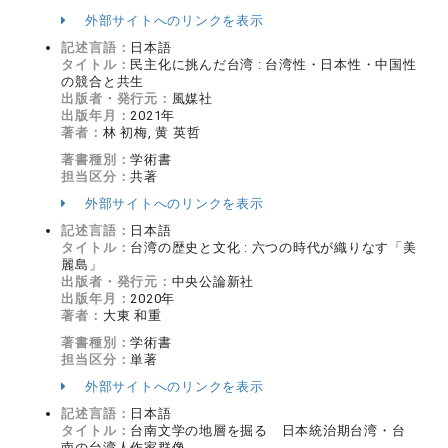
外部サイトへのリンクを表示
記述言語：
日本語
タイトル：
民主化に挑んだ台湾 : 台湾性・日本性・中国性
の競合と共生
出版者・発行元：
風媒社
出版年月：
2021年
著者：
林 初梅, 黄 英哲
著書種別：
学術書
担当区分：
共著
外部サイトへのリンクを表示
記述言語：
日本語
タイトル：
台湾の歴史と文化 : 六つの時代が織りなす「美
麗島」
出版者・発行元：
中央公論新社
出版年月：
2020年
著者：
大東 和重
著書種別：
学術書
担当区分：
単著
外部サイトへのリンクを表示
記述言語：
日本語
タイトル：
台南文学の地層を掘る 日本統治期台湾・台
南の台湾人作家群像