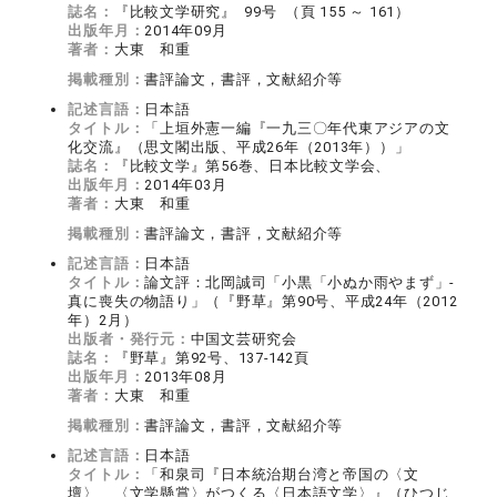
誌名：
『比較文学研究』 99号 （頁 155 ～ 161）
出版年月：
2014年09月
著者：
大東 和重
掲載種別：
書評論文，書評，文献紹介等
記述言語：
日本語
タイトル：
「上垣外憲一編『一九三〇年代東アジアの文
化交流』（思文閣出版、平成26年（2013年））」
誌名：
『比較文学』第56巻、日本比較文学会、
出版年月：
2014年03月
著者：
大東 和重
掲載種別：
書評論文，書評，文献紹介等
記述言語：
日本語
タイトル：
論文評：北岡誠司「小黒「小ぬか雨やまず」‐
真に喪失の物語り」（『野草』第90号、平成24年（2012
年）2月）
出版者・発行元：
中国文芸研究会
誌名：
『野草』第92号、137-142頁
出版年月：
2013年08月
著者：
大東 和重
掲載種別：
書評論文，書評，文献紹介等
記述言語：
日本語
タイトル：
「和泉司『日本統治期台湾と帝国の〈文
壇〉 〈文学懸賞〉がつくる〈日本語文学〉』（ひつじ