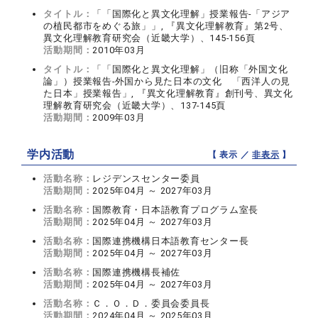
タイトル：
「「国際化と異文化理解」授業報告‐「アジア
の植民都市をめぐる旅」」, 『異文化理解教育』第2号、
異文化理解教育研究会（近畿大学）、145‐156頁
活動期間：
2010年03月
タイトル：
「「国際化と異文化理解」（旧称「外国文化
論」）授業報告‐外国から見た日本の文化 「西洋人の見
た日本」授業報告」, 『異文化理解教育』創刊号、異文化
理解教育研究会（近畿大学）、137‐145頁
活動期間：
2009年03月
学内活動
【 表示 ／
非表示
】
活動名称：
レジデンスセンター委員
活動期間：
2025年04月 ～ 2027年03月
活動名称：
国際教育・日本語教育プログラム室長
活動期間：
2025年04月 ～ 2027年03月
活動名称：
国際連携機構日本語教育センター長
活動期間：
2025年04月 ～ 2027年03月
活動名称：
国際連携機構長補佐
活動期間：
2025年04月 ～ 2027年03月
活動名称：
Ｃ．Ｏ．Ｄ．委員会委員長
活動期間：
2024年04月 ～ 2025年03月