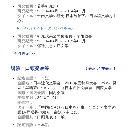
研究種目：
若手研究(B)
研究期間：
2011年04月 ～ 2014年03月
タイトル：
台南文学の研究‐日本統治下の日本語文学を中
心に
外部サイトへのリンクを表示
研究種目：
研究成果公開促進費・学術図書
研究期間：
2011年04月 ～ 2012年03月
タイトル：
郁達夫と大正文学
全件表示 >>
講演・口頭発表等
【 表示 ／
非表示
】
記述言語：
日本語
会議名：
日本近代文学会 2013年度秋季大会 パネル発
表「昇曙夢について」 （日本近代文学会、関西大学）
国際・国内会議：
国内会議
開催年月：
2013年10月
開催地：
タイトル：
「中国における日本を経由したロシア文学の
受容‐昇曙夢の紹介・翻訳を中心に」
会議種別：
口頭発表（一般）
記述言語：
日本語