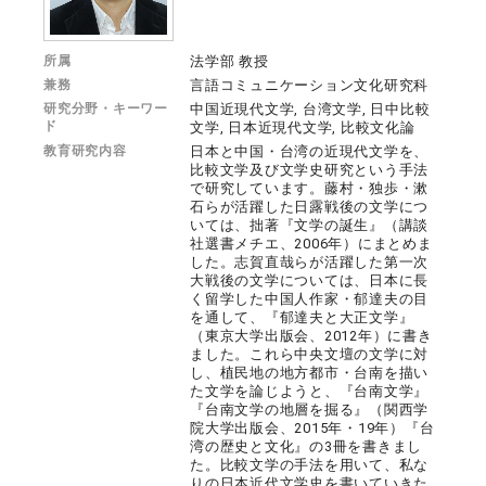
所属
法学部 教授
兼務
言語コミュニケーション文化研究科
研究分野・キーワー
中国近現代文学, 台湾文学, 日中比較
ド
文学, 日本近現代文学, 比較文化論
教育研究内容
日本と中国・台湾の近現代文学を、
比較文学及び文学史研究という手法
で研究しています。藤村・独歩・漱
石らが活躍した日露戦後の文学につ
いては、拙著『文学の誕生』（講談
社選書メチエ、2006年）にまとめま
した。志賀直哉らが活躍した第一次
大戦後の文学については、日本に長
く留学した中国人作家・郁達夫の目
を通して、『郁達夫と大正文学』
（東京大学出版会、2012年）に書き
ました。これら中央文壇の文学に対
し、植民地の地方都市・台南を描い
た文学を論じようと、『台南文学』
『台南文学の地層を掘る』（関西学
院大学出版会、2015年・19年）『台
湾の歴史と文化』の3冊を書きまし
た。比較文学の手法を用いて、私な
りの日本近代文学史を書いていきた