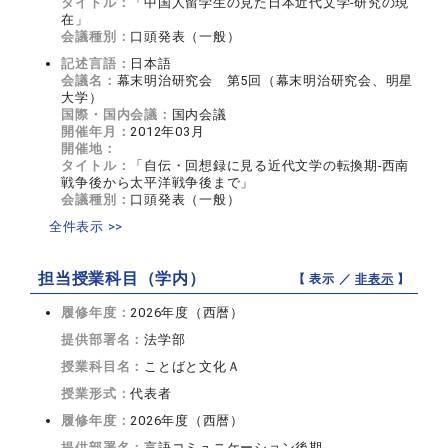
タイトル：
「中国人留学生の見た日本近代文学‐研究の現
在」
会議種別：
口頭発表（一般）
記述言語：
日本語
会議名：
幕末明治研究会 第5回（幕末明治研究会、明星
大学）
国際・国内会議：
国内会議
開催年月：
2012年03月
開催地：
タイトル：
「自伝・回想録に見る近代文学の転換期‐西南
戦争後から太平洋戦争後まで」
会議種別：
口頭発表（一般）
全件表示 >>
担当授業科目（学内）
【 表示 ／
非表示
】
履修年度：
2026年度（西暦）
提供部署名：
法学部
授業科目名：
ことばと文化Ａ
授業形式：
代表者
履修年度：
2026年度（西暦）
提供部署名：
言語コミュニケーション後期