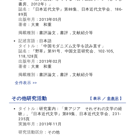
書房、2012年）」
誌名：
『日本近代文学』第88集、日本近代文学会、186-
89頁
出版年月：
2013年05月
著者：
大東 和重
掲載種別：
書評論文，書評，文献紹介等
記述言語：
日本語
タイトル：
「中国モダニズム文学を読み直す」
誌名：
『野草』第91号、中国文芸研究会、102-105,
118,128頁
出版年月：
2013年02月
著者：
大東 和重
掲載種別：
書評論文，書評，文献紹介等
全件表示 >>
その他研究活動
【 表示 ／
非表示
】
タイトル：
研究案内：「東アジア それぞれの文学の経
験」, 『日本近代文学』第89集、日本近代文学会、231-
235頁
実施年月：
2013年11月
研究活動区分：
その他