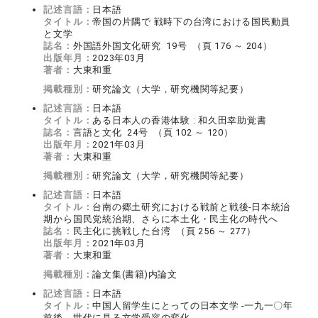
記述言語：
日本語
タイトル：
帝国の片隅で 戦時下の台湾における国民動員
と文学
誌名：
外国語外国文化研究 19号 （頁 176 ～ 204）
出版年月：
2023年03月
著者：
大東和重
掲載種別：
研究論文（大学，研究機関等紀要）
記述言語：
日本語
タイトル：
ある日本人の香港体験 : 和久田幸助覚書
誌名：
言語と文化 24号 （頁 102 ～ 120）
出版年月：
2021年03月
著者：
大東和重
掲載種別：
研究論文（大学，研究機関等紀要）
記述言語：
日本語
タイトル：
台南の郷土研究における戦前と戦後‐日本統治
期から国民党統治期、さらに本土化・民主化の時代へ
誌名：
民主化に挑戦した台湾 （頁 256 ～ 277）
出版年月：
2021年03月
著者：
大東和重
掲載種別：
論文集(書籍)内論文
記述言語：
日本語
タイトル：
中国人留学生にとっての日本文学 ‐一九一〇年
前後、世代に見る文学受容の変化