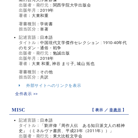
出版者・発行元：
関西学院大学出版会
出版年月：
2019年
著者：
大東和重
著書種別：
学術書
担当区分：
単著
記述言語：
日本語
タイトル：
中国現代文学傑作セレクション : 1910-40年代
のモダン・通俗・戦争
出版者・発行元：
勉誠出版
出版年月：
2018年
著者：
大東 和重, 神谷 まり子, 城山 拓也
著書種別：
その他
担当区分：
共訳
外部サイトへのリンクを表示
全件表示 >>
MISC
【 表示 ／
非表示
】
記述言語：
日本語
タイトル：
「劉岸偉『周作人伝 ある知日派文人の精神
史』（ミネルヴァ書房、平成23年（2011年））」
出版者・発行元：
東大比較文学会