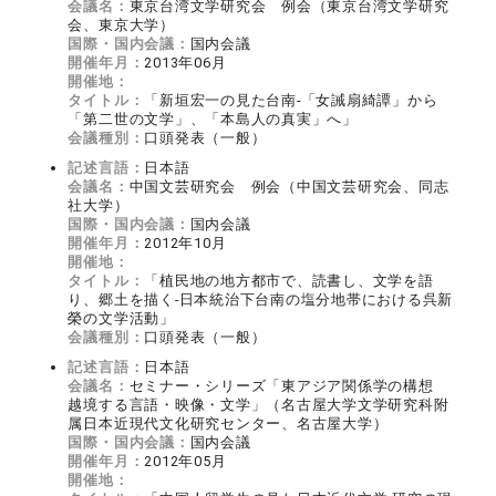
会議名：
東京台湾文学研究会 例会（東京台湾文学研究
会、東京大学）
国際・国内会議：
国内会議
開催年月：
2013年06月
開催地：
タイトル：
「新垣宏一の見た台南‐「女誡扇綺譚」から
「第二世の文学」、「本島人の真実」へ」
会議種別：
口頭発表（一般）
記述言語：
日本語
会議名：
中国文芸研究会 例会（中国文芸研究会、同志
社大学）
国際・国内会議：
国内会議
開催年月：
2012年10月
開催地：
タイトル：
「植民地の地方都市で、読書し、文学を語
り、郷土を描く‐日本統治下台南の塩分地帯における呉新
榮の文学活動」
会議種別：
口頭発表（一般）
記述言語：
日本語
会議名：
セミナー・シリーズ「東アジア関係学の構想
越境する言語・映像・文学」（名古屋大学文学研究科附
属日本近現代文化研究センター、名古屋大学）
国際・国内会議：
国内会議
開催年月：
2012年05月
開催地：