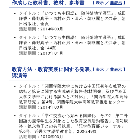
作成した教科書、教材、参考書
【 表示 ／
非表示
】
タイトル：
『いつでも中国語2 随時随地学漢語』, 成田
靜香・藤野真子・西村正男・田禾・韓燕麗との共著、朝
日出版社、全頁
活動期間：
2014年03月
タイトル：
『いつでも中国語1 随時随地学漢語』, 成田
靜香・藤野真子・西村正男・田禾・韓燕麗との共著、朝
日出版社、全144頁
活動期間：
2013年01月
教育方法・教育実践に関する発表、
【 表示 ／
非表示
】
講演等
タイトル：
「関西学院大学における中国語初年次教育の
総括と拡充に関する実践研究報告‐教材開発、及び早稲田
大学文学部における試みとの対比」, 『関西学院大学高等
教育研究 』第4号、関西学院大学高等教育推進センター
活動期間：
2014年03月
タイトル：
「学生交流から始める国際化 その2 第二外
国語の履修学生を対象とした教育交流活動報告」, 酒勾康
裕・徳永恭子との共同執筆、『語学教育部ジャーナル』
第6号、近畿大学語学教育部、203‐249頁
活動期間：
2010年03月