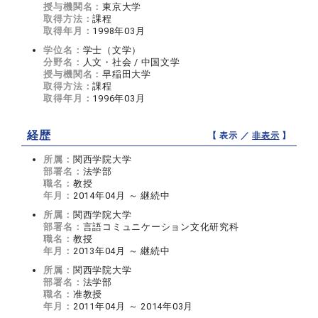
授与機関名：
東京大学
取得方法：
課程
取得年月：
1998年03月
学位名：
学士（文学）
分野名：
人文・社会 / 中国文学
授与機関名：
早稲田大学
取得方法：
課程
取得年月：
1996年03月
経歴
【 表示 ／
非表示
】
所属：
関西学院大学
部署名：
法学部
職名：
教授
年月：
2014年04月 ～ 継続中
所属：
関西学院大学
部署名：
言語コミュニケーション文化研究科
職名：
教授
年月：
2013年04月 ～ 継続中
所属：
関西学院大学
部署名：
法学部
職名：
准教授
年月：
2011年04月 ～ 2014年03月