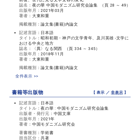
誌名：
夜の華 中国モダニズム研究会論集 （頁 28 ～ 49）
出版年月：
2021年03月
著者：
大東和重
掲載種別：
論文集(書籍)内論文
記述言語：
日本語
タイトル：
昭和初期・神戸の文学青年、及川英雄 ‐文学に
おける中央と地方
誌名：
〈異〉なる関西 （頁 334 ～ 345）
出版年月：
2018年11月
著者：
大東和重
掲載種別：
論文集(書籍)内論文
全件表示 >>
書籍等出版物
【 表示 ／
非表示
】
記述言語：
日本語
タイトル：
夜の華 : 中国モダニズム研究会論集
出版者・発行元：
中国文庫
出版年月：
2021年
著者：
中国モダニズム研究会
著書種別：
学術書
担当区分：
共著