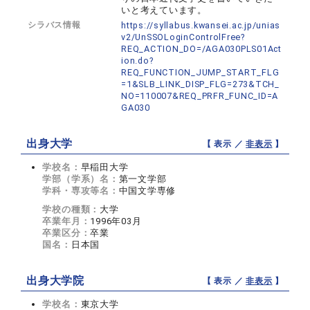
いと考えています。
シラバス情報
https://syllabus.kwansei.ac.jp/unias
v2/UnSSOLoginControlFree?
REQ_ACTION_DO=/AGA030PLS01Act
ion.do?
REQ_FUNCTION_JUMP_START_FLG
=1&SLB_LINK_DISP_FLG=273&TCH_
NO=110007&REQ_PRFR_FUNC_ID=A
GA030
出身大学
【 表示 ／
非表示
】
学校名：
早稲田大学
学部（学系）名：
第一文学部
学科・専攻等名：
中国文学専修
学校の種類：
大学
卒業年月：
1996年03月
卒業区分：
卒業
国名：
日本国
出身大学院
【 表示 ／
非表示
】
学校名：
東京大学