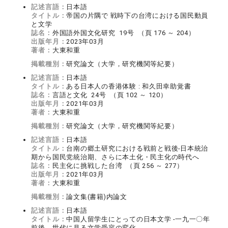
記述言語：
日本語
タイトル：
帝国の片隅で 戦時下の台湾における国民動員
と文学
誌名：
外国語外国文化研究 19号 （頁 176 ～ 204）
出版年月：
2023年03月
著者：
大東和重
掲載種別：
研究論文（大学，研究機関等紀要）
記述言語：
日本語
タイトル：
ある日本人の香港体験 : 和久田幸助覚書
誌名：
言語と文化 24号 （頁 102 ～ 120）
出版年月：
2021年03月
著者：
大東和重
掲載種別：
研究論文（大学，研究機関等紀要）
記述言語：
日本語
タイトル：
台南の郷土研究における戦前と戦後‐日本統治
期から国民党統治期、さらに本土化・民主化の時代へ
誌名：
民主化に挑戦した台湾 （頁 256 ～ 277）
出版年月：
2021年03月
著者：
大東和重
掲載種別：
論文集(書籍)内論文
記述言語：
日本語
タイトル：
中国人留学生にとっての日本文学 ‐一九一〇年
前後、世代に見る文学受容の変化