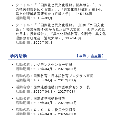
タイトル：
「「国際化と異文化理解」授業報告‐「アジア
の植民都市をめぐる旅」」, 『異文化理解教育』第2号、
異文化理解教育研究会（近畿大学）、145‐156頁
活動期間：
2010年03月
タイトル：
「「国際化と異文化理解」（旧称「外国文化
論」）授業報告‐外国から見た日本の文化 「西洋人の見
た日本」授業報告」, 『異文化理解教育』創刊号、異文化
理解教育研究会（近畿大学）、137‐145頁
活動期間：
2009年03月
学内活動
【 表示 ／
非表示
】
活動名称：
レジデンスセンター委員
活動期間：
2025年04月 ～ 2027年03月
活動名称：
国際教育・日本語教育プログラム室長
活動期間：
2025年04月 ～ 2027年03月
活動名称：
国際連携機構日本語教育センター長
活動期間：
2025年04月 ～ 2027年03月
活動名称：
国際連携機構長補佐
活動期間：
2025年04月 ～ 2027年03月
活動名称：
Ｃ．Ｏ．Ｄ．委員会委員長
活動期間：
2024年04月 ～ 2025年03月