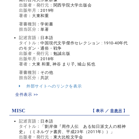
出版者・発行元：
関西学院大学出版会
出版年月：
2019年
著者：
大東和重
著書種別：
学術書
担当区分：
単著
記述言語：
日本語
タイトル：
中国現代文学傑作セレクション : 1910-40年代
のモダン・通俗・戦争
出版者・発行元：
勉誠出版
出版年月：
2018年
著者：
大東 和重, 神谷 まり子, 城山 拓也
著書種別：
その他
担当区分：
共訳
外部サイトへのリンクを表示
全件表示 >>
MISC
【 表示 ／
非表示
】
記述言語：
日本語
タイトル：
「劉岸偉『周作人伝 ある知日派文人の精神
史』（ミネルヴァ書房、平成23年（2011年））」
出版者・発行元：
東大比較文学会