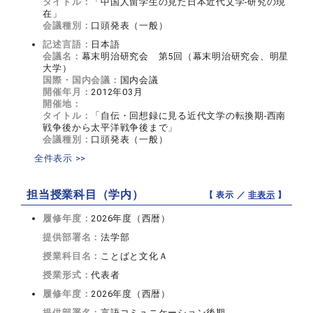
タイトル：
「中国人留学生の見た日本近代文学‐研究の現
在」
会議種別：
口頭発表（一般）
記述言語：
日本語
会議名：
幕末明治研究会 第5回（幕末明治研究会、明星
大学）
国際・国内会議：
国内会議
開催年月：
2012年03月
開催地：
タイトル：
「自伝・回想録に見る近代文学の転換期‐西南
戦争後から太平洋戦争後まで」
会議種別：
口頭発表（一般）
全件表示 >>
担当授業科目（学内）
【 表示 ／
非表示
】
履修年度：
2026年度（西暦）
提供部署名：
法学部
授業科目名：
ことばと文化Ａ
授業形式：
代表者
履修年度：
2026年度（西暦）
提供部署名：
言語コミュニケーション後期