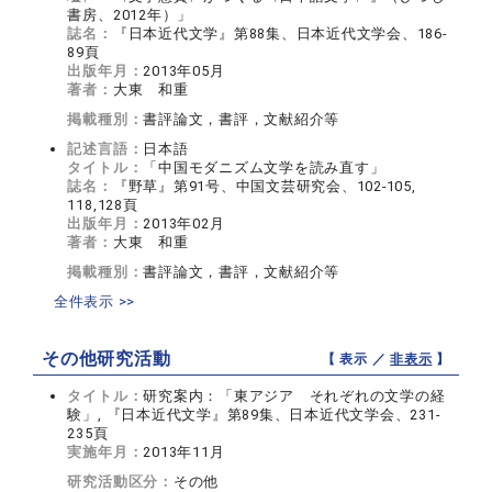
書房、2012年）」
誌名：
『日本近代文学』第88集、日本近代文学会、186-
89頁
出版年月：
2013年05月
著者：
大東 和重
掲載種別：
書評論文，書評，文献紹介等
記述言語：
日本語
タイトル：
「中国モダニズム文学を読み直す」
誌名：
『野草』第91号、中国文芸研究会、102-105,
118,128頁
出版年月：
2013年02月
著者：
大東 和重
掲載種別：
書評論文，書評，文献紹介等
全件表示 >>
その他研究活動
【 表示 ／
非表示
】
タイトル：
研究案内：「東アジア それぞれの文学の経
験」, 『日本近代文学』第89集、日本近代文学会、231-
235頁
実施年月：
2013年11月
研究活動区分：
その他