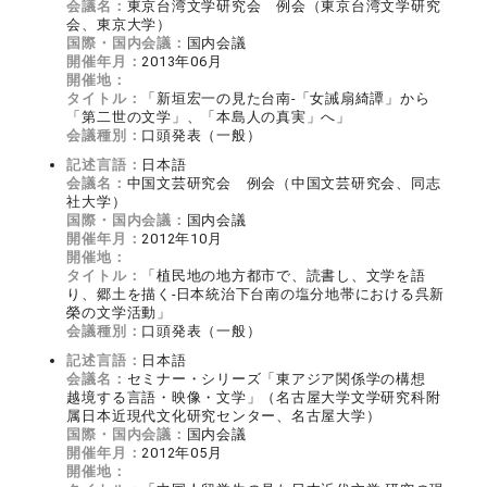
会議名：
東京台湾文学研究会 例会（東京台湾文学研究
会、東京大学）
国際・国内会議：
国内会議
開催年月：
2013年06月
開催地：
タイトル：
「新垣宏一の見た台南‐「女誡扇綺譚」から
「第二世の文学」、「本島人の真実」へ」
会議種別：
口頭発表（一般）
記述言語：
日本語
会議名：
中国文芸研究会 例会（中国文芸研究会、同志
社大学）
国際・国内会議：
国内会議
開催年月：
2012年10月
開催地：
タイトル：
「植民地の地方都市で、読書し、文学を語
り、郷土を描く‐日本統治下台南の塩分地帯における呉新
榮の文学活動」
会議種別：
口頭発表（一般）
記述言語：
日本語
会議名：
セミナー・シリーズ「東アジア関係学の構想
越境する言語・映像・文学」（名古屋大学文学研究科附
属日本近現代文化研究センター、名古屋大学）
国際・国内会議：
国内会議
開催年月：
2012年05月
開催地：