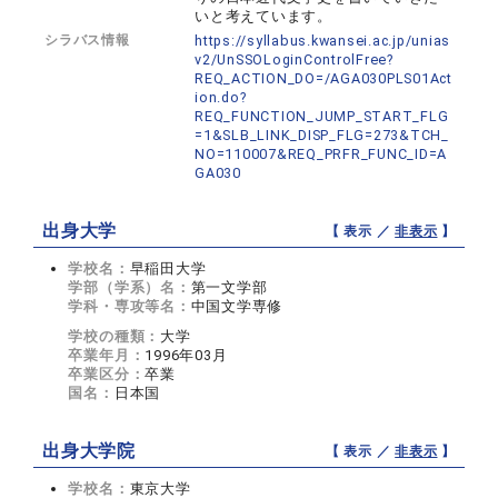
いと考えています。
シラバス情報
https://syllabus.kwansei.ac.jp/unias
v2/UnSSOLoginControlFree?
REQ_ACTION_DO=/AGA030PLS01Act
ion.do?
REQ_FUNCTION_JUMP_START_FLG
=1&SLB_LINK_DISP_FLG=273&TCH_
NO=110007&REQ_PRFR_FUNC_ID=A
GA030
出身大学
【 表示 ／
非表示
】
学校名：
早稲田大学
学部（学系）名：
第一文学部
学科・専攻等名：
中国文学専修
学校の種類：
大学
卒業年月：
1996年03月
卒業区分：
卒業
国名：
日本国
出身大学院
【 表示 ／
非表示
】
学校名：
東京大学