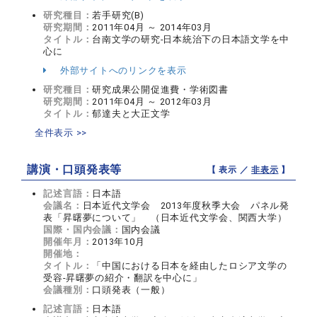
研究種目：
若手研究(B)
研究期間：
2011年04月 ～ 2014年03月
タイトル：
台南文学の研究‐日本統治下の日本語文学を中
心に
外部サイトへのリンクを表示
研究種目：
研究成果公開促進費・学術図書
研究期間：
2011年04月 ～ 2012年03月
タイトル：
郁達夫と大正文学
全件表示 >>
講演・口頭発表等
【 表示 ／
非表示
】
記述言語：
日本語
会議名：
日本近代文学会 2013年度秋季大会 パネル発
表「昇曙夢について」 （日本近代文学会、関西大学）
国際・国内会議：
国内会議
開催年月：
2013年10月
開催地：
タイトル：
「中国における日本を経由したロシア文学の
受容‐昇曙夢の紹介・翻訳を中心に」
会議種別：
口頭発表（一般）
記述言語：
日本語