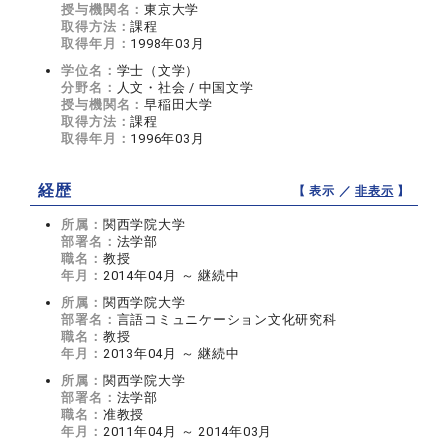
授与機関名：
東京大学
取得方法：
課程
取得年月：
1998年03月
学位名：
学士（文学）
分野名：
人文・社会 / 中国文学
授与機関名：
早稲田大学
取得方法：
課程
取得年月：
1996年03月
経歴
【 表示 ／
非表示
】
所属：
関西学院大学
部署名：
法学部
職名：
教授
年月：
2014年04月 ～ 継続中
所属：
関西学院大学
部署名：
言語コミュニケーション文化研究科
職名：
教授
年月：
2013年04月 ～ 継続中
所属：
関西学院大学
部署名：
法学部
職名：
准教授
年月：
2011年04月 ～ 2014年03月