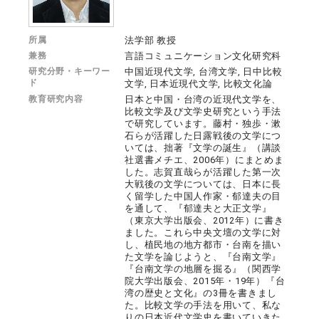
所属
法学部 教授
兼務
言語コミュニケーション文化研究科
研究分野・キーワー
中国近現代文学, 台湾文学, 日中比較
ド
文学, 日本近現代文学, 比較文化論
教育研究内容
日本と中国・台湾の近現代文学を、
比較文学及び文学史研究という手法
で研究しています。藤村・独歩・漱
石らが活躍した日露戦後の文学につ
いては、拙著『文学の誕生』（講談
社選書メチエ、2006年）にまとめま
した。志賀直哉らが活躍した第一次
大戦後の文学については、日本に長
く留学した中国人作家・郁達夫の目
を通して、『郁達夫と大正文学』
（東京大学出版会、2012年）に書き
ました。これら中央文壇の文学に対
し、植民地の地方都市・台南を描い
た文学を論じようと、『台南文学』
『台南文学の地層を掘る』（関西学
院大学出版会、2015年・19年）『台
湾の歴史と文化』の3冊を書きまし
た。比較文学の手法を用いて、私な
りの日本近代文学史を書いていきた