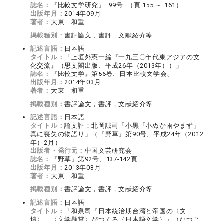
誌名：
『比較文学研究』 99号 （頁 155 ～ 161）
出版年月：
2014年09月
著者：
大東 和重
掲載種別：
書評論文，書評，文献紹介等
記述言語：
日本語
タイトル：
「上垣外憲一編『一九三〇年代東アジアの文
化交流』（思文閣出版、平成26年（2013年））」
誌名：
『比較文学』第56巻、日本比較文学会、
出版年月：
2014年03月
著者：
大東 和重
掲載種別：
書評論文，書評，文献紹介等
記述言語：
日本語
タイトル：
論文評：北岡誠司「小黒「小ぬか雨やまず」‐
真に喪失の物語り」（『野草』第90号、平成24年（2012
年）2月）
出版者・発行元：
中国文芸研究会
誌名：
『野草』第92号、137-142頁
出版年月：
2013年08月
著者：
大東 和重
掲載種別：
書評論文，書評，文献紹介等
記述言語：
日本語
タイトル：
「和泉司『日本統治期台湾と帝国の〈文
壇〉 〈文学懸賞〉がつくる〈日本語文学〉』（ひつじ