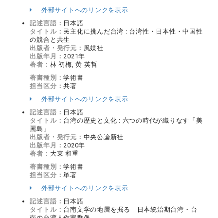
外部サイトへのリンクを表示
記述言語：
日本語
タイトル：
民主化に挑んだ台湾 : 台湾性・日本性・中国性
の競合と共生
出版者・発行元：
風媒社
出版年月：
2021年
著者：
林 初梅, 黄 英哲
著書種別：
学術書
担当区分：
共著
外部サイトへのリンクを表示
記述言語：
日本語
タイトル：
台湾の歴史と文化 : 六つの時代が織りなす「美
麗島」
出版者・発行元：
中央公論新社
出版年月：
2020年
著者：
大東 和重
著書種別：
学術書
担当区分：
単著
外部サイトへのリンクを表示
記述言語：
日本語
タイトル：
台南文学の地層を掘る 日本統治期台湾・台
南の台湾人作家群像