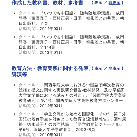
作成した教科書、教材、参考書
【 表示 ／
非表示
】
タイトル：
『いつでも中国語2 随時随地学漢語』, 成田
靜香・藤野真子・西村正男・田禾・韓燕麗との共著、朝
日出版社、全頁
活動期間：
2014年03月
タイトル：
『いつでも中国語1 随時随地学漢語』, 成田
靜香・藤野真子・西村正男・田禾・韓燕麗との共著、朝
日出版社、全144頁
活動期間：
2013年01月
教育方法・教育実践に関する発表、
【 表示 ／
非表示
】
講演等
タイトル：
「関西学院大学における中国語初年次教育の
総括と拡充に関する実践研究報告‐教材開発、及び早稲田
大学文学部における試みとの対比」, 『関西学院大学高等
教育研究 』第4号、関西学院大学高等教育推進センター
活動期間：
2014年03月
タイトル：
「学生交流から始める国際化 その2 第二外
国語の履修学生を対象とした教育交流活動報告」, 酒勾康
裕・徳永恭子との共同執筆、『語学教育部ジャーナル』
第6号、近畿大学語学教育部、203‐249頁
活動期間：
2010年03月