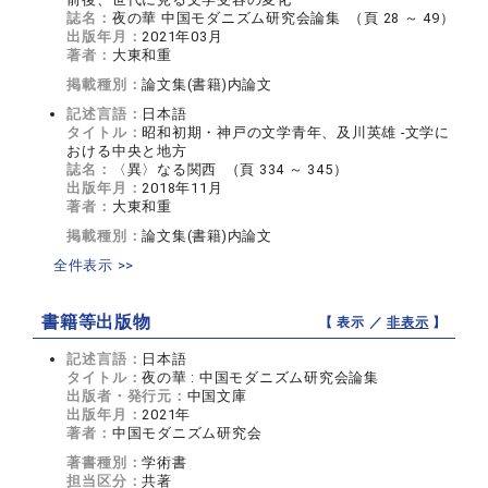
誌名：
夜の華 中国モダニズム研究会論集 （頁 28 ～ 49）
出版年月：
2021年03月
著者：
大東和重
掲載種別：
論文集(書籍)内論文
記述言語：
日本語
タイトル：
昭和初期・神戸の文学青年、及川英雄 ‐文学に
おける中央と地方
誌名：
〈異〉なる関西 （頁 334 ～ 345）
出版年月：
2018年11月
著者：
大東和重
掲載種別：
論文集(書籍)内論文
全件表示 >>
書籍等出版物
【 表示 ／
非表示
】
記述言語：
日本語
タイトル：
夜の華 : 中国モダニズム研究会論集
出版者・発行元：
中国文庫
出版年月：
2021年
著者：
中国モダニズム研究会
著書種別：
学術書
担当区分：
共著