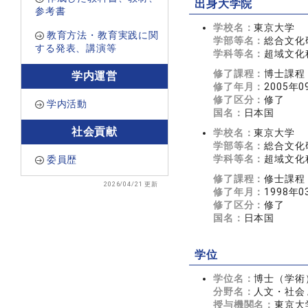
出身大学院
参考書
学校名：
東京大学
教育方法・教育実践に関
学部等名：
総合文化
する発表、講演等
学科等名：
超域文化
修了課程：
博士課程
学内運営
修了年月：
2005年0
修了区分：
修了
学内活動
国名：
日本国
社会貢献
学校名：
東京大学
学部等名：
総合文化
学科等名：
超域文化
委員歴
修了課程：
修士課程
2026/04/21 更新
修了年月：
1998年0
修了区分：
修了
国名：
日本国
学位
学位名：
博士（学術
分野名：
人文・社会 
授与機関名：
東京大