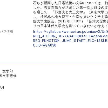
石らが活躍した日露戦後の文学については、拙
した。志賀直哉らが活躍した第一次大戦後の
を通して、『郁達夫と大正文学』（東京大学出
し、植民地の地方都市・台南を描いた文学を
院大学出版会、2015年・19年）『台湾の歴
りの日本近代文学史を書いていきたいと考え
バス情報
https://syllabus.kwansei.ac.jp/uniasv2/U
REQ_ACTION_DO=/AGA030PLS01Action.do
REQ_FUNCTION_JUMP_START_FLG=1&SLB
C_ID=AGA030
一文学部
国文学専修
3月