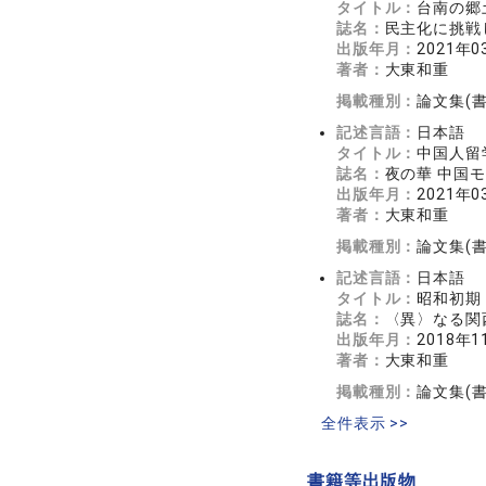
タイトル：
台南の郷
誌名：
民主化に挑戦した
出版年月：
2021年0
著者：
大東和重
掲載種別：
論文集(
記述言語：
日本語
タイトル：
中国人留
誌名：
夜の華 中国モ
出版年月：
2021年0
著者：
大東和重
掲載種別：
論文集(
記述言語：
日本語
タイトル：
昭和初期
誌名：
〈異〉なる関西 
出版年月：
2018年1
著者：
大東和重
掲載種別：
論文集(
全件表示 >>
書籍等出版物