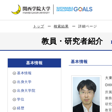
トップ
検索結果
詳細ページ
教員・研究者紹介
基本情報
基本情報
基本情報
大
出身大学
OHI
出身大学院
所属
兼務
学位
研究
経歴
教育