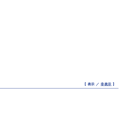
【 表示 ／
非表示
】