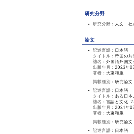
研究分野
研究分野：
人文・社会
論文
記述言語：
日本語
タイトル：
帝国の片
誌名：
外国語外国文化研
出版年月：
2023年0
著者：
大東和重
掲載種別：
研究論文
記述言語：
日本語
タイトル：
ある日本
誌名：
言語と文化 24
出版年月：
2021年0
著者：
大東和重
掲載種別：
研究論文
記述言語：
日本語