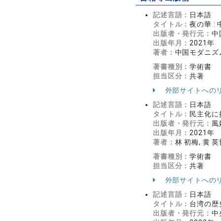
記述言語：
日本語
タイトル：
夜の華 
出版者・発行元：
中
出版年月：
2021年
著者：
中国モダニズ
著書種別：
学術書
担当区分：
共著
外部サイトへの
記述言語：
日本語
タイトル：
民主化に
出版者・発行元：
風
出版年月：
2021年
著者：
林 初梅, 黄 
著書種別：
学術書
担当区分：
共著
外部サイトへの
記述言語：
日本語
タイトル：
台湾の歴
出版者・発行元：
中