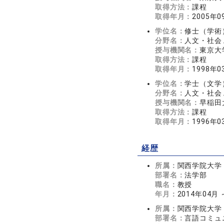
取得方法：
課程
取得年月：
2005年0
学位名：
修士（学術
分野名：
人文・社会 
授与機関名：
東京大
取得方法：
課程
取得年月：
1998年0
学位名：
学士（文学
分野名：
人文・社会 
授与機関名：
早稲田
取得方法：
課程
取得年月：
1996年0
経歴
所属：
関西学院大学
部署名：
法学部
職名：
教授
年月：
2014年04月
所属：
関西学院大学
部署名：
言語コミュ