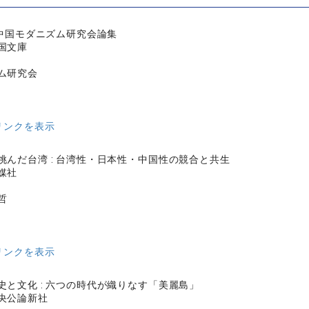
: 中国モダニズム研究会論集
国文庫
ム研究会
リンクを表示
挑んだ台湾 : 台湾性・日本性・中国性の競合と共生
媒社
英哲
リンクを表示
史と文化 : 六つの時代が織りなす「美麗島」
央公論新社