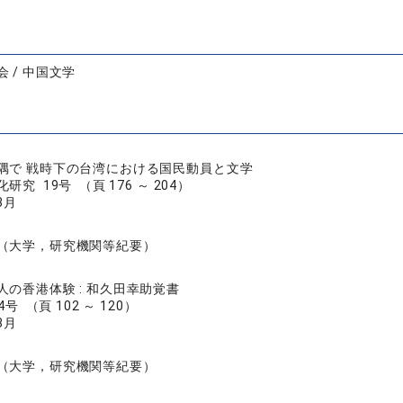
 / 中国文学
隅で 戦時下の台湾における国民動員と文学
究 19号 （頁 176 ～ 204）
3月
（大学，研究機関等紀要）
人の香港体験 : 和久田幸助覚書
号 （頁 102 ～ 120）
3月
（大学，研究機関等紀要）