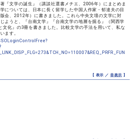
著『文学の誕生』（講談社選書メチエ、2006年）にまとめま
文学については、日本に長く留学した中国人作家・郁達夫の目
版会、2012年）に書きました。これら中央文壇の文学に対
論じようと、『台南文学』『台南文学の地層を掘る』（関西学
史と文化』の3冊を書きました。比較文学の手法を用いて、私な
ています。
nSSOLoginControlFree?
?
_LINK_DISP_FLG=273&TCH_NO=110007&REQ_PRFR_FUN
【 表示 ／
非表示
】