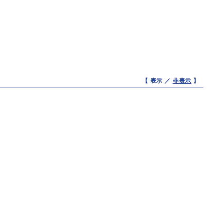
【 表示 ／
非表示
】