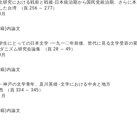
土研究における戦前と戦後‐日本統治期から国民党統治期、さらに
台湾 （頁 256 ～ 277）
3月
書籍)内論文
学生にとっての日本文学 ‐一九一〇年前後、世代に見る文学受容の
ダニズム研究会論集 （頁 28 ～ 49）
3月
書籍)内論文
・神戸の文学青年、及川英雄 ‐文学における中央と地方
（頁 334 ～ 345）
1月
書籍)内論文