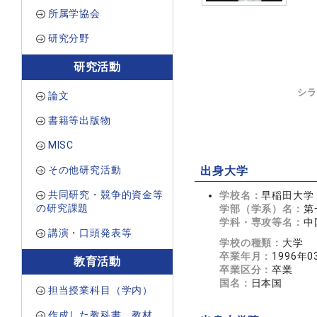
所属学協会
研究分野
研究活動
シラ
論文
書籍等出版物
MISC
その他研究活動
出身大学
共同研究・競争的資金等
学校名：
早稲田大学
の研究課題
学部（学系）名：
第
学科・専攻等名：
中
講演・口頭発表等
学校の種類：
大学
卒業年月：
1996年0
教育活動
卒業区分：
卒業
国名：
日本国
担当授業科目（学内）
作成した教科書、教材、