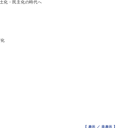
本土化・民主化の時代へ
変化
【 表示 ／
非表示
】