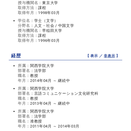
授与機関名：
東京大学
取得方法：
課程
取得年月：
1998年03月
学位名：
学士（文学）
分野名：
人文・社会 / 中国文学
授与機関名：
早稲田大学
取得方法：
課程
取得年月：
1996年03月
経歴
【 表示 ／
非表示
】
所属：
関西学院大学
部署名：
法学部
職名：
教授
年月：
2014年04月 ～ 継続中
所属：
関西学院大学
部署名：
言語コミュニケーション文化研究科
職名：
教授
年月：
2013年04月 ～ 継続中
所属：
関西学院大学
部署名：
法学部
職名：
准教授
年月：
2011年04月 ～ 2014年03月