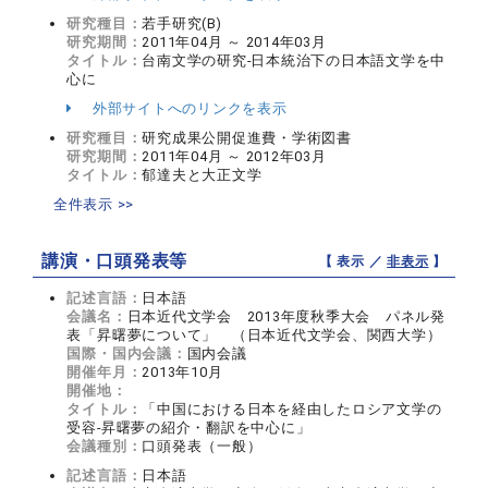
研究種目：
若手研究(B)
研究期間：
2011年04月 ～ 2014年03月
タイトル：
台南文学の研究‐日本統治下の日本語文学を中
心に
外部サイトへのリンクを表示
研究種目：
研究成果公開促進費・学術図書
研究期間：
2011年04月 ～ 2012年03月
タイトル：
郁達夫と大正文学
全件表示 >>
講演・口頭発表等
【 表示 ／
非表示
】
記述言語：
日本語
会議名：
日本近代文学会 2013年度秋季大会 パネル発
表「昇曙夢について」 （日本近代文学会、関西大学）
国際・国内会議：
国内会議
開催年月：
2013年10月
開催地：
タイトル：
「中国における日本を経由したロシア文学の
受容‐昇曙夢の紹介・翻訳を中心に」
会議種別：
口頭発表（一般）
記述言語：
日本語