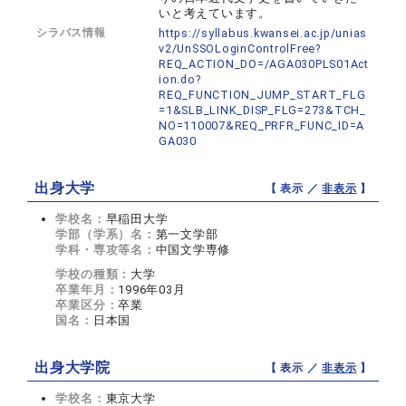
いと考えています。
シラバス情報
https://syllabus.kwansei.ac.jp/unias
v2/UnSSOLoginControlFree?
REQ_ACTION_DO=/AGA030PLS01Act
ion.do?
REQ_FUNCTION_JUMP_START_FLG
=1&SLB_LINK_DISP_FLG=273&TCH_
NO=110007&REQ_PRFR_FUNC_ID=A
GA030
出身大学
【 表示 ／
非表示
】
学校名：
早稲田大学
学部（学系）名：
第一文学部
学科・専攻等名：
中国文学専修
学校の種類：
大学
卒業年月：
1996年03月
卒業区分：
卒業
国名：
日本国
出身大学院
【 表示 ／
非表示
】
学校名：
東京大学