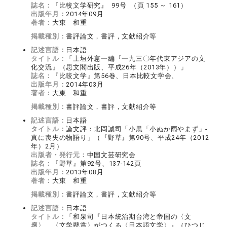
誌名：
『比較文学研究』 99号 （頁 155 ～ 161）
出版年月：
2014年09月
著者：
大東 和重
掲載種別：
書評論文，書評，文献紹介等
記述言語：
日本語
タイトル：
「上垣外憲一編『一九三〇年代東アジアの文
化交流』（思文閣出版、平成26年（2013年））」
誌名：
『比較文学』第56巻、日本比較文学会、
出版年月：
2014年03月
著者：
大東 和重
掲載種別：
書評論文，書評，文献紹介等
記述言語：
日本語
タイトル：
論文評：北岡誠司「小黒「小ぬか雨やまず」‐
真に喪失の物語り」（『野草』第90号、平成24年（2012
年）2月）
出版者・発行元：
中国文芸研究会
誌名：
『野草』第92号、137-142頁
出版年月：
2013年08月
著者：
大東 和重
掲載種別：
書評論文，書評，文献紹介等
記述言語：
日本語
タイトル：
「和泉司『日本統治期台湾と帝国の〈文
壇〉 〈文学懸賞〉がつくる〈日本語文学〉』（ひつじ