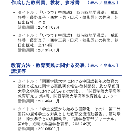
作成した教科書、教材、参考書
【 表示 ／
非表示
】
タイトル：
『いつでも中国語2 随時随地学漢語』, 成田
靜香・藤野真子・西村正男・田禾・韓燕麗との共著、朝
日出版社、全頁
活動期間：
2014年03月
タイトル：
『いつでも中国語1 随時随地学漢語』, 成田
靜香・藤野真子・西村正男・田禾・韓燕麗との共著、朝
日出版社、全144頁
活動期間：
2013年01月
教育方法・教育実践に関する発表、
【 表示 ／
非表示
】
講演等
タイトル：
「関西学院大学における中国語初年次教育の
総括と拡充に関する実践研究報告‐教材開発、及び早稲田
大学文学部における試みとの対比」, 『関西学院大学高等
教育研究 』第4号、関西学院大学高等教育推進センター
活動期間：
2014年03月
タイトル：
「学生交流から始める国際化 その2 第二外
国語の履修学生を対象とした教育交流活動報告」, 酒勾康
裕・徳永恭子との共同執筆、『語学教育部ジャーナル』
第6号、近畿大学語学教育部、203‐249頁
活動期間：
2010年03月