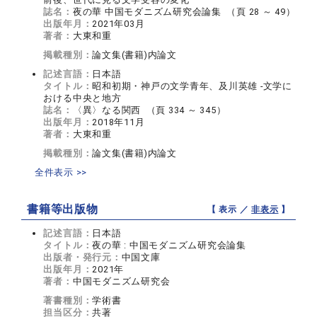
誌名：
夜の華 中国モダニズム研究会論集 （頁 28 ～ 49）
出版年月：
2021年03月
著者：
大東和重
掲載種別：
論文集(書籍)内論文
記述言語：
日本語
タイトル：
昭和初期・神戸の文学青年、及川英雄 ‐文学に
おける中央と地方
誌名：
〈異〉なる関西 （頁 334 ～ 345）
出版年月：
2018年11月
著者：
大東和重
掲載種別：
論文集(書籍)内論文
全件表示 >>
書籍等出版物
【 表示 ／
非表示
】
記述言語：
日本語
タイトル：
夜の華 : 中国モダニズム研究会論集
出版者・発行元：
中国文庫
出版年月：
2021年
著者：
中国モダニズム研究会
著書種別：
学術書
担当区分：
共著