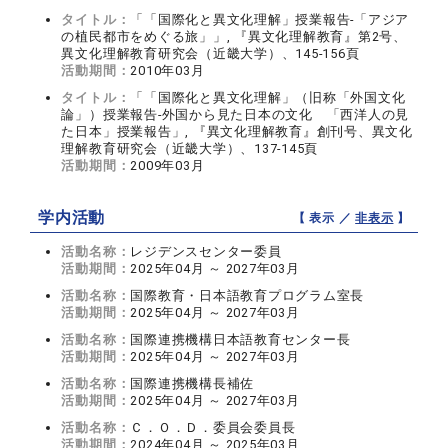
タイトル：
「「国際化と異文化理解」授業報告‐「アジア
の植民都市をめぐる旅」」, 『異文化理解教育』第2号、
異文化理解教育研究会（近畿大学）、145‐156頁
活動期間：
2010年03月
タイトル：
「「国際化と異文化理解」（旧称「外国文化
論」）授業報告‐外国から見た日本の文化 「西洋人の見
た日本」授業報告」, 『異文化理解教育』創刊号、異文化
理解教育研究会（近畿大学）、137‐145頁
活動期間：
2009年03月
学内活動
【 表示 ／
非表示
】
活動名称：
レジデンスセンター委員
活動期間：
2025年04月 ～ 2027年03月
活動名称：
国際教育・日本語教育プログラム室長
活動期間：
2025年04月 ～ 2027年03月
活動名称：
国際連携機構日本語教育センター長
活動期間：
2025年04月 ～ 2027年03月
活動名称：
国際連携機構長補佐
活動期間：
2025年04月 ～ 2027年03月
活動名称：
Ｃ．Ｏ．Ｄ．委員会委員長
活動期間：
2024年04月 ～ 2025年03月