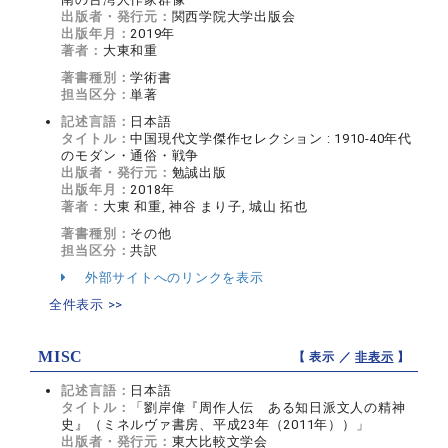
出版者・発行元：
関西学院大学出版会
出版年月：
2019年
著者：
大東和重
著書種別：
学術書
担当区分：
単著
記述言語：
日本語
タイトル：
中国現代文学傑作セレクション : 1910-40年代
のモダン・通俗・戦争
出版者・発行元：
勉誠出版
出版年月：
2018年
著者：
大東 和重, 神谷 まり子, 城山 拓也
著書種別：
その他
担当区分：
共訳
外部サイトへのリンクを表示
全件表示 >>
MISC
【 表示 ／
非表示
】
記述言語：
日本語
タイトル：
「劉岸偉『周作人伝 ある知日派文人の精神
史』（ミネルヴァ書房、平成23年（2011年））」
出版者・発行元：
東大比較文学会