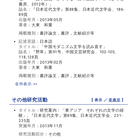
書房、2012年）」
誌名：
『日本近代文学』第88集、日本近代文学会、186-
89頁
出版年月：
2013年05月
著者：
大東 和重
掲載種別：
書評論文，書評，文献紹介等
記述言語：
日本語
タイトル：
「中国モダニズム文学を読み直す」
誌名：
『野草』第91号、中国文芸研究会、102-105,
118,128頁
出版年月：
2013年02月
著者：
大東 和重
掲載種別：
書評論文，書評，文献紹介等
全件表示 >>
その他研究活動
【 表示 ／
非表示
】
タイトル：
研究案内：「東アジア それぞれの文学の経
験」, 『日本近代文学』第89集、日本近代文学会、231-
235頁
実施年月：
2013年11月
研究活動区分：
その他