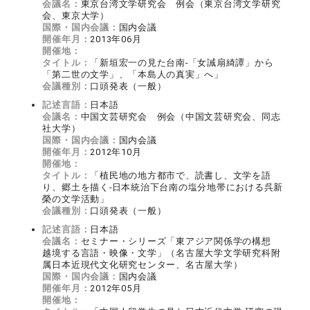
会議名：
東京台湾文学研究会 例会（東京台湾文学研究
会、東京大学）
国際・国内会議：
国内会議
開催年月：
2013年06月
開催地：
タイトル：
「新垣宏一の見た台南‐「女誡扇綺譚」から
「第二世の文学」、「本島人の真実」へ」
会議種別：
口頭発表（一般）
記述言語：
日本語
会議名：
中国文芸研究会 例会（中国文芸研究会、同志
社大学）
国際・国内会議：
国内会議
開催年月：
2012年10月
開催地：
タイトル：
「植民地の地方都市で、読書し、文学を語
り、郷土を描く‐日本統治下台南の塩分地帯における呉新
榮の文学活動」
会議種別：
口頭発表（一般）
記述言語：
日本語
会議名：
セミナー・シリーズ「東アジア関係学の構想
越境する言語・映像・文学」（名古屋大学文学研究科附
属日本近現代文化研究センター、名古屋大学）
国際・国内会議：
国内会議
開催年月：
2012年05月
開催地：