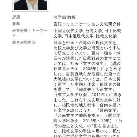
所属
法学部 教授
兼務
言語コミュニケーション文化研究科
研究分野・キーワー
中国近現代文学, 台湾文学, 日中比較
ド
文学, 日本近現代文学, 比較文化論
教育研究内容
日本と中国・台湾の近現代文学を、
比較文学及び文学史研究という手法
で研究しています。藤村・独歩・漱
石らが活躍した日露戦後の文学につ
いては、拙著『文学の誕生』（講談
社選書メチエ、2006年）にまとめま
した。志賀直哉らが活躍した第一次
大戦後の文学については、日本に長
く留学した中国人作家・郁達夫の目
を通して、『郁達夫と大正文学』
（東京大学出版会、2012年）に書き
ました。これら中央文壇の文学に対
し、植民地の地方都市・台南を描い
た文学を論じようと、『台南文学』
『台南文学の地層を掘る』（関西学
院大学出版会、2015年・19年）『台
湾の歴史と文化』の3冊を書きまし
た。比較文学の手法を用いて、私な
りの日本近代文学史を書いていきた