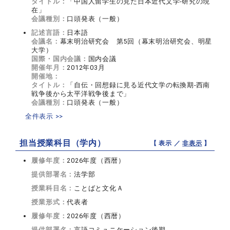
タイトル：
「中国人留学生の見た日本近代文学‐研究の現
在」
会議種別：
口頭発表（一般）
記述言語：
日本語
会議名：
幕末明治研究会 第5回（幕末明治研究会、明星
大学）
国際・国内会議：
国内会議
開催年月：
2012年03月
開催地：
タイトル：
「自伝・回想録に見る近代文学の転換期‐西南
戦争後から太平洋戦争後まで」
会議種別：
口頭発表（一般）
全件表示 >>
担当授業科目（学内）
【 表示 ／
非表示
】
履修年度：
2026年度（西暦）
提供部署名：
法学部
授業科目名：
ことばと文化Ａ
授業形式：
代表者
履修年度：
2026年度（西暦）
提供部署名：
言語コミュニケーション後期