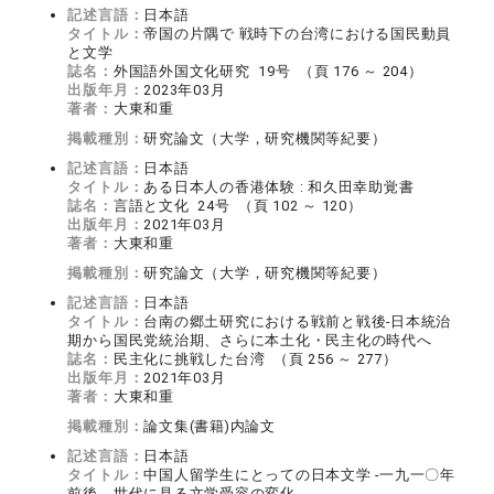
記述言語：
日本語
タイトル：
帝国の片隅で 戦時下の台湾における国民動員
と文学
誌名：
外国語外国文化研究 19号 （頁 176 ～ 204）
出版年月：
2023年03月
著者：
大東和重
掲載種別：
研究論文（大学，研究機関等紀要）
記述言語：
日本語
タイトル：
ある日本人の香港体験 : 和久田幸助覚書
誌名：
言語と文化 24号 （頁 102 ～ 120）
出版年月：
2021年03月
著者：
大東和重
掲載種別：
研究論文（大学，研究機関等紀要）
記述言語：
日本語
タイトル：
台南の郷土研究における戦前と戦後‐日本統治
期から国民党統治期、さらに本土化・民主化の時代へ
誌名：
民主化に挑戦した台湾 （頁 256 ～ 277）
出版年月：
2021年03月
著者：
大東和重
掲載種別：
論文集(書籍)内論文
記述言語：
日本語
タイトル：
中国人留学生にとっての日本文学 ‐一九一〇年
前後、世代に見る文学受容の変化