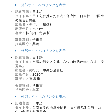
外部サイトへのリンクを表示
記述言語：
日本語
タイトル：
民主化に挑んだ台湾 : 台湾性・日本性・中国性
の競合と共生
出版者・発行元：
風媒社
出版年月：
2021年
著者：
林 初梅, 黄 英哲
著書種別：
学術書
担当区分：
共著
外部サイトへのリンクを表示
記述言語：
日本語
タイトル：
台湾の歴史と文化 : 六つの時代が織りなす「美
麗島」
出版者・発行元：
中央公論新社
出版年月：
2020年
著者：
大東 和重
著書種別：
学術書
担当区分：
単著
外部サイトへのリンクを表示
記述言語：
日本語
タイトル：
台南文学の地層を掘る 日本統治期台湾・台
南の台湾人作家群像