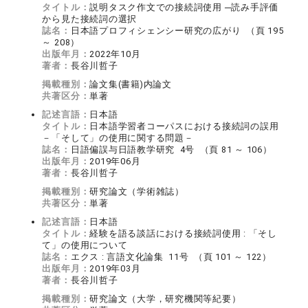
タイトル：
説明タスク作文での接続詞使用 ─読み手評価
から見た接続詞の選択
誌名：
日本語プロフィシェンシー研究の広がり （頁 195
～ 208）
出版年月：
2022年10月
著者：
長谷川哲子
掲載種別：
論文集(書籍)内論文
共著区分：
単著
記述言語：
日本語
タイトル：
日本語学習者コーパスにおける接続詞の誤用
－「そして」の使用に関する問題－
誌名：
日語偏誤与日語教学研究 4号 （頁 81 ～ 106）
出版年月：
2019年06月
著者：
長谷川哲子
掲載種別：
研究論文（学術雑誌）
共著区分：
単著
記述言語：
日本語
タイトル：
経験を語る談話における接続詞使用 : 「そし
て」の使用について
誌名：
エクス : 言語文化論集 11号 （頁 101 ～ 122）
出版年月：
2019年03月
著者：
長谷川哲子
掲載種別：
研究論文（大学，研究機関等紀要）