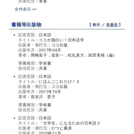
共著区分：
単著
全件表示 >>
書籍等出版物
【 表示 ／
非表示
】
記述言語：
日本語
タイトル：
ココが面白い！日本語学
出版者・発行元：
ココ出版
出版年月：
2017年04月
著者：
岡崎友子，堤良一，松丸真大，岩田美穂（編）
著書種別：
学術書
担当区分：
共著
記述言語：
日本語
タイトル：
にほんごこれだけ！２
出版者・発行元：
ココ出版
出版年月：
2011年10月
著者：
長谷川 哲子
著書種別：
学術書
担当区分：
共著
記述言語：
日本語
タイトル：
「大学生」になるための日本語２
出版者・発行元：
ひつじ書房
出版年月：
2010年11月