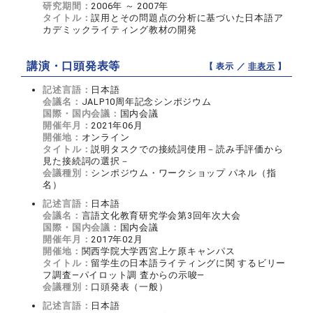
研究期間：
2006年 ～ 2007年
タイトル：
誤用とその問題点の分析に基づいた日本語ア
カデミックライティング教材の開発
講演・口頭発表等
【 表示 ／
非表示
】
記述言語：
日本語
会議名：
JALP10周年記念シンポジウム
国際・国内会議：
国内会議
開催年月：
2021年06月
開催地：
オンライン
タイトル：
説明タスクでの接続詞使用－読み手評価から
見た接続詞の選択－
会議種別：
シンポジウム・ワークショップ パネル（指
名）
記述言語：
日本語
会議名：
言語文化教育研究学会第3回年次大会
国際・国内会議：
国内会議
開催年月：
2017年02月
開催地：
関西学院大学西宮上ケ原キャンパス
タイトル：
留学生の日本語ライティングに関 するビリー
フ調査―パイロット調 査からの示唆―
会議種別：
口頭発表（一般）
記述言語：
日本語