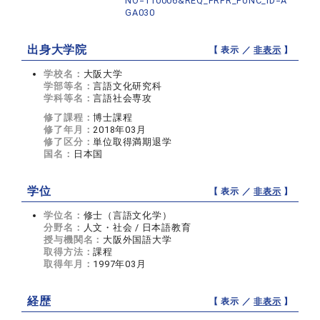
NO=110006&REQ_PRFR_FUNC_ID=A
GA030
出身大学院
【 表示 ／
非表示
】
学校名：
大阪大学
学部等名：
言語文化研究科
学科等名：
言語社会専攻
修了課程：
博士課程
修了年月：
2018年03月
修了区分：
単位取得満期退学
国名：
日本国
学位
【 表示 ／
非表示
】
学位名：
修士（言語文化学）
分野名：
人文・社会 / 日本語教育
授与機関名：
大阪外国語大学
取得方法：
課程
取得年月：
1997年03月
経歴
【 表示 ／
非表示
】