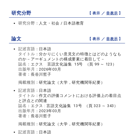
研究分野
【 表示 ／
非表示
】
研究分野：
人文・社会 / 日本語教育
論文
【 表示 ／
非表示
】
記述言語：
日本語
タイトル：
分かりにくい意見文の特徴とはどのようなも
のか－アーギュメントの構成要素に着目して－
誌名：
エクス 言語文化論集 15号 （頁 99 ～ 123）
出版年月：
2026年03月
著者：
長谷川哲子
掲載種別：
研究論文（大学，研究機関等紀要）
記述言語：
日本語
タイトル：
作文の評価コメントにおける評価上の着目点
と評点との関連
誌名：
エクス : 言語文化論集 13号 （頁 323 ～ 343）
出版年月：
2023年03月
著者：
長谷川哲子
掲載種別：
研究論文（大学，研究機関等紀要）
記述言語：
日本語