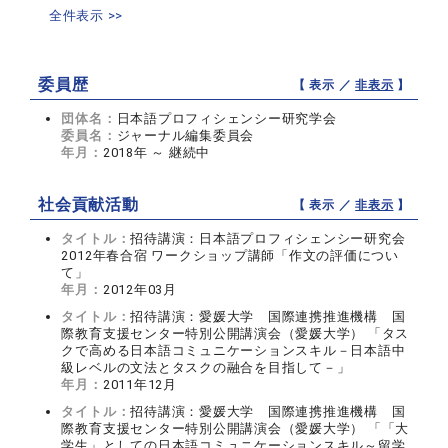
全件表示 >>
委員歴
【 表示 ／
非表示
】
団体名：
日本語プロフィシェンシー研究学会
委員名：
ジャーナル編集委員会
年月：
2018年 ～ 継続中
社会貢献活動
【 表示 ／
非表示
】
タイトル：
招待講演：日本語プロフィシェンシー研究会
2012年春合宿 ワークショップ講師「作文の評価につい
て」
年月：
2012年03月
タイトル：
招待講演：愛媛大学 国際連携推進機構 国
際教育支援センター特別公開講演会（愛媛大学） 「タス
クで高める日本語コミュニケーションスキル－日本語中
級レベルの文法とタスクの融合を目指して－」
年月：
2011年12月
タイトル：
招待講演：愛媛大学 国際連携推進機構 国
際教育支援センター特別公開講演会（愛媛大学） 「「大
学生」としての日本語コミュニケーションスキル～留学