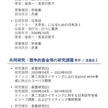
著者：
堤良一・長谷川哲子
著書種別：
学術書
担当区分：
共著
記述言語：
日本語
タイトル：
「大学生」になるための日本語１
出版者・発行元：
ひつじ書房
出版年月：
2009年10月
著者：
堤良一・長谷川哲子
著書種別：
学術書
担当区分：
共著
共同研究・競争的資金等の研究課題
【 表示 ／
非表示
】
研究種目：
基盤研究(C)
研究期間：
2020年04月 ～ 2025年03月
タイトル：
第二言語ライティングにおけるgood writer養
成に向けたコーパス開発
研究種目：
基盤研究(C)
研究期間：
2009年04月 ～ 2014年03月
タイトル：
第二言語ライティングに対する日本語学習者
ビリーフ調査、およびライティング教材開発
研究種目：
基盤研究(C)