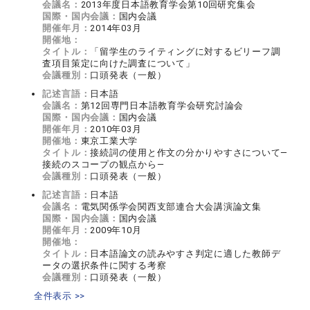
会議名：
2013年度日本語教育学会第10回研究集会
国際・国内会議：
国内会議
開催年月：
2014年03月
開催地：
タイトル：
「留学生のライティングに対するビリーフ調
査項目策定に向けた調査について」
会議種別：
口頭発表（一般）
記述言語：
日本語
会議名：
第12回専門日本語教育学会研究討論会
国際・国内会議：
国内会議
開催年月：
2010年03月
開催地：
東京工業大学
タイトル：
接続詞の使用と作文の分かりやすさについて―
接続のスコープの観点から―
会議種別：
口頭発表（一般）
記述言語：
日本語
会議名：
電気関係学会関西支部連合大会講演論文集
国際・国内会議：
国内会議
開催年月：
2009年10月
開催地：
タイトル：
日本語論文の読みやすさ判定に適した教師デ
ータの選択条件に関する考察
会議種別：
口頭発表（一般）
全件表示 >>