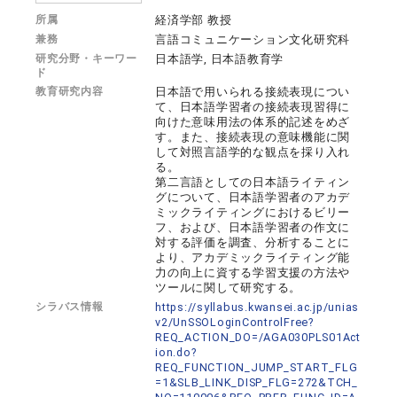
所属
経済学部 教授
兼務
言語コミュニケーション文化研究科
研究分野・キーワー
日本語学, 日本語教育学
ド
教育研究内容
日本語で用いられる接続表現につい
て、日本語学習者の接続表現習得に
向けた意味用法の体系的記述をめざ
す。また、接続表現の意味機能に関
して対照言語学的な観点を採り入れ
る。
第二言語としての日本語ライティン
グについて、日本語学習者のアカデ
ミックライティングにおけるビリー
フ、および、日本語学習者の作文に
対する評価を調査、分析することに
より、アカデミックライティング能
力の向上に資する学習支援の方法や
ツールに関して研究する。
シラバス情報
https://syllabus.kwansei.ac.jp/unias
v2/UnSSOLoginControlFree?
REQ_ACTION_DO=/AGA030PLS01Act
ion.do?
REQ_FUNCTION_JUMP_START_FLG
=1&SLB_LINK_DISP_FLG=272&TCH_