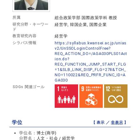
所属
総合政策学部 国際政策学科 教授
研究分野・キーワー
経営学, 韓国企業, 国際企業
ド
教育研究内容
経営学
シラバス情報
https://syllabus.kwansei.ac.jp/unias
v2/UnSSOLoginControlFree?
REQ_ACTION_DO=/AGA030PLS01Act
ion.do?
REQ_FUNCTION_JUMP_START_FLG
=1&SLB_LINK_DISP_FLG=278&TCH_
NO=110022&REQ_PRFR_FUNC_ID=A
GA030
SDGs 関連ゴール
学位
【 表示 ／
非表示
】
学位名：
博士(商学)
分野名：
人文・社会 / 経営学