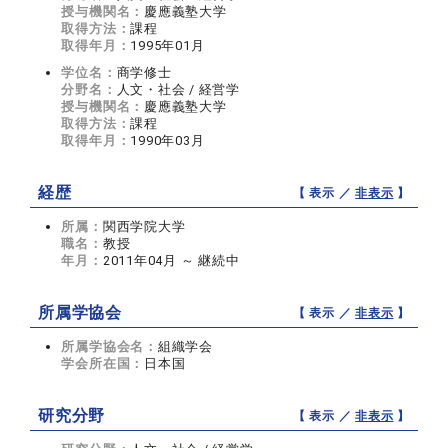
授与機関名：
慶應義塾大学
取得方法：
課程
取得年月：
1995年01月
学位名：
商学修士
分野名：
人文・社会 / 経営学
授与機関名：
慶應義塾大学
取得方法：
課程
取得年月：
1990年03月
経歴
【 表示 ／
非表示
】
所属：
関西学院大学
職名：
教授
年月：
2011年04月 ～ 継続中
所属学協会
【 表示 ／
非表示
】
所属学協会名：
組織学会
学会所在国：
日本国
研究分野
【 表示 ／
非表示
】