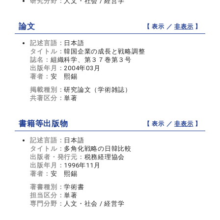
研究分野：
人文・社会 / 経営学
論文
【 表示 ／
非表示
】
記述言語：
日本語
タイトル：
韓国企業の成長と戦略調整
誌名：
組織科学、第３７巻第３号
出版年月：
2004年03月
著者：
安 熙錫
掲載種別：
研究論文（学術雑誌）
共著区分：
単著
書籍等出版物
【 表示 ／
非表示
】
記述言語：
日本語
タイトル：
多角化戦略の日韓比較
出版者・発行元：
税務経理協会
出版年月：
1996年11月
著者：
安 熙錫
著書種別：
学術書
担当区分：
単著
専門分野：
人文・社会 / 経営学