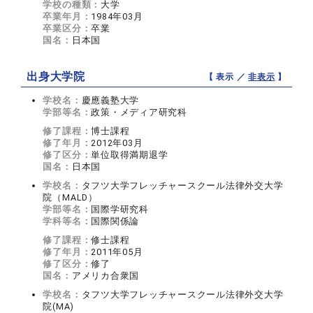
学校の種類：
大学
卒業年月：
1984年03月
卒業区分：
卒業
国名：
日本国
出身大学院
【 表示 ／
非表示
】
学校名：
慶應義塾大学
学部等名：
政策・メディア研究科
修了課程：
博士課程
修了年月：
2012年03月
修了区分：
単位取得満期退学
国名：
日本国
学校名：
タフツ大学フレッチャースクール法律外交大学
院（MALD）
学部等名：
国際学研究科
学科等名：
国際関係論
修了課程：
修士課程
修了年月：
2011年05月
修了区分：
修了
国名：
アメリカ合衆国
学校名：
タフツ大学フレッチャースクール法律外交大学
院(MA)