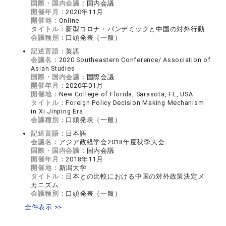
国際・国内会議：
国内会議
開催年月：
2020年11月
開催地：
Online
タイトル：
新型コロナ・パンデミックと中国の対外行動
会議種別：
口頭発表（一般）
記述言語：
英語
会議名：
2020 Southeastern Conference/ Association of
Asian Studies
国際・国内会議：
国際会議
開催年月：
2020年01月
開催地：
New College of Florida, Sarasota, FL, USA
タイトル：
Foreign Policy Decision Making Mechanism
in Xi Jinping Era
会議種別：
口頭発表（一般）
記述言語：
日本語
会議名：
アジア政経学会2018年度秋季大会
国際・国内会議：
国内会議
開催年月：
2018年11月
開催地：
新潟大学
タイトル：
日本との比較における中国の対外政策決定メ
カニズム
会議種別：
口頭発表（一般）
全件表示 >>