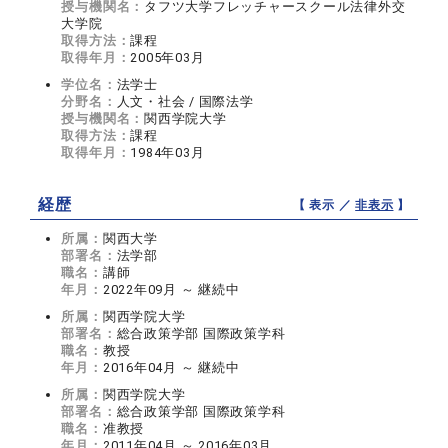
授与機関名：
タフツ大学フレッチャースクール法律外交
大学院
取得方法：
課程
取得年月：
2005年03月
学位名：
法学士
分野名：
人文・社会 / 国際法学
授与機関名：
関西学院大学
取得方法：
課程
取得年月：
1984年03月
経歴
【 表示 ／
非表示
】
所属：
関西大学
部署名：
法学部
職名：
講師
年月：
2022年09月 ～ 継続中
所属：
関西学院大学
部署名：
総合政策学部 国際政策学科
職名：
教授
年月：
2016年04月 ～ 継続中
所属：
関西学院大学
部署名：
総合政策学部 国際政策学科
職名：
准教授
年月：
2011年04月 ～ 2016年03月