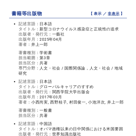
書籍等出版物
【 表示 ／
非表示
】
記述言語：
日本語
タイトル：
新型コロナウイルス感染症と正統性の追求
出版者・発行元：
一藝社
出版年月：
2025年04月
著者：
井上一郎
著書種別：
学術書
担当範囲：
第3章
担当区分：
共著
専門分野：
人文・社会 / 国際関係論，人文・社会 / 地域
研究
記述言語：
日本語
タイトル：
グローバルキャリアのすすめ
出版者・発行元：
関西学院大学出版会
出版年月：
2017年03月
著者：
小西尚実, 西野桂子, 村田俊一, 小池洋次, 井上一郎
著書種別：
一般書
担当区分：
共著
記述言語：
中国語
タイトル：
オバマ政権以来の日中関係における米国要因
出版者・発行元：
世界知識出版社