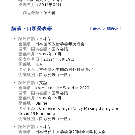
発表年月：
2011年04月
作品分類：
その他
講演・口頭発表等
【 表示 ／
非表示
】
記述言語：
日本語
会議名：
日本国際政治学会年次総会
国際・国内会議：
国内会議
開催年月：
2022年10月
発表年月日：
2022年10月29日
開催地：
仙台
タイトル：
官僚制と中国の対外政策決定
会議種別：
口頭発表（一般）
記述言語：
英語
会議名：
Korea and the World in 2020
国際・国内会議：
国際会議
開催年月：
2020年12月
開催地：
Online
タイトル：
Chinese Foreign Policy Making during the
Covid-19 Pandemic
会議種別：
口頭発表（一般）
記述言語：
日本語
会議名：
日本現代中国学会第70回全国学術大会