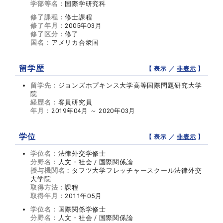
学部等名：
国際学研究科
修了課程：
修士課程
修了年月：
2005年03月
修了区分：
修了
国名：
アメリカ合衆国
留学歴
【 表示 ／
非表示
】
留学先：
ジョンズホプキンス大学高等国際問題研究大学
院
経歴名：
客員研究員
年月：
2019年04月 ～ 2020年03月
学位
【 表示 ／
非表示
】
学位名：
法律外交学修士
分野名：
人文・社会 / 国際関係論
授与機関名：
タフツ大学フレッチャースクール法律外交
大学院
取得方法：
課程
取得年月：
2011年05月
学位名：
国際関係学修士
分野名：
人文・社会 / 国際関係論