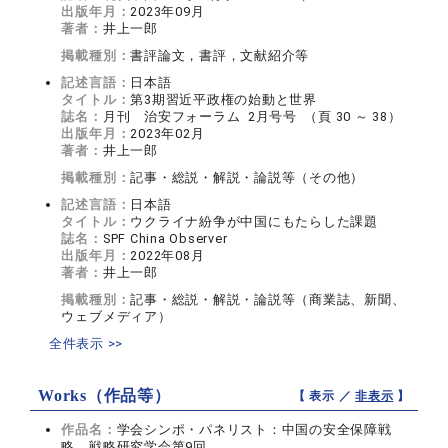
出版年月：
2023年09月
著者：
井上一郎
掲載種別：
書評論文，書評，文献紹介等
記述言語：
日本語
タイトル：
第3期習近平政権の始動と世界
誌名：
月刊 治安フォーラム 2月号号 （頁 30 ～ 38）
出版年月：
2023年02月
著者：
井上一郎
掲載種別：
記事・総説・解説・論説等（その他）
記述言語：
日本語
タイトル：
ウクライナ紛争が中国にもたらした課題
誌名：
SPF China Observer
出版年月：
2022年08月
著者：
井上一郎
掲載種別：
記事・総説・解説・論説等（商業誌、新聞、
ウェブメディア）
全件表示 >>
Works（作品等）
【 表示 ／
非表示
】
作品名：
学会シンポ・パネリスト：中国の安全保障戦
略 戦略研究学会第9回