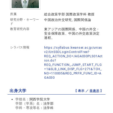
所属
総合政策学部 国際政策学科 教授
研究分野・キーワー
中国政治外交研究, 国際関係論
ド
教育研究内容
東アジアの国際関係、中国の外交・
安全保障政策、中国の外交政策決定
過程。
シラバス情報
https://syllabus.kwansei.ac.jp/unias
v2/UnSSOLoginControlFree?
REQ_ACTION_DO=/AGA030PLS01Act
ion.do?
REQ_FUNCTION_JUMP_START_FLG
=1&SLB_LINK_DISP_FLG=271&TCH_
NO=110005&REQ_PRFR_FUNC_ID=A
GA030
出身大学
【 表示 ／
非表示
】
学校名：
関西学院大学
学部（学系）名：
法学部
学科・専攻等名：
法学科