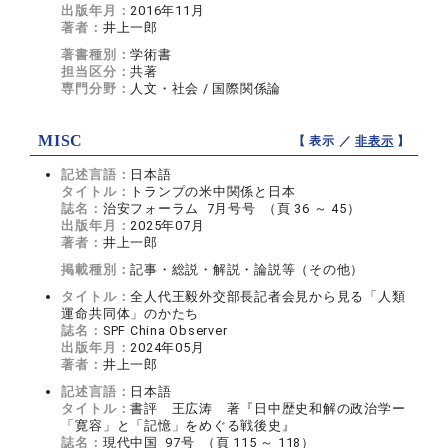
出版年月：
2016年11月
著者：
井上一郎
著書種別：
学術書
担当区分：
共著
専門分野：
人文・社会 / 国際関係論
MISC
【 表示 ／
非表示
】
記述言語：
日本語
タイトル：
トランプの米中関係と日本
誌名：
治安フォーラム 7月号号 （頁 36 ～ 45）
出版年月：
2025年07月
著者：
井上一郎
掲載種別：
記事・総説・解説・論説等（その他）
タイトル：
全人代王毅外交部長記者会見から見る「人類
運命共同体」のかたち
誌名：
SPF China Observer
出版年月：
2024年05月
著者：
井上一郎
記述言語：
日本語
タイトル：
書評 王広涛 著『日中歴史和解の政治学ー
「寛容」と「記憶」をめぐる戦後史』
誌名：
現代中国 97号 （頁 115 ～ 118）