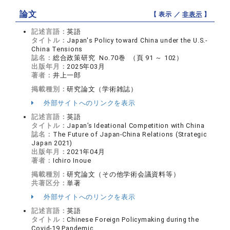
論文
【 表示 ／
非表示
】
記述言語：
英語
タイトル：
Japan's Policy toward China under the U.S.-
China Tensions
誌名：
総合政策研究 No.70巻 （頁 91 ～ 102）
出版年月：
2025年03月
著者：
井上一郎
掲載種別：
研究論文（学術雑誌）
外部サイトへのリンクを表示
記述言語：
英語
タイトル：
Japan’s Ideational Competition with China
誌名：
The Future of Japan-China Relations (Strategic
Japan 2021)
出版年月：
2021年04月
著者：
Ichiro Inoue
掲載種別：
研究論文（その他学術会議資料等）
共著区分：
単著
外部サイトへのリンクを表示
記述言語：
英語
タイトル：
Chinese Foreign Policymaking during the
Covid-19 Pandemic