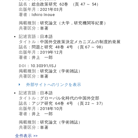
誌名：
総合政策研究 62巻 （頁 47 ～ 54）
出版年月：
2021年03月
著者：
Ichiro Inoue
掲載種別：
研究論文（大学，研究機関等紀要）
共著区分：
単著
記述言語：
日本語
タイトル：
中国外交政策決定メカニズムの制度的発展
誌名：
問題と研究 48巻 4号 （頁 67 ～ 98）
出版年月：
2019年12月
著者：
井上 一郎
DOI：
10.30391/ISJ
掲載種別：
研究論文（学術雑誌）
共著区分：
単著
外部サイトへのリンクを表示
記述言語：
日本語
タイトル：
グローバル化時代の中国外交部
誌名：
アジア研究 64巻 4号 （頁 22 ～ 37）
出版年月：
2018年10月
著者：
井上 一郎
掲載種別：
研究論文（学術雑誌）
共著区分：
単著
全件表示 >>