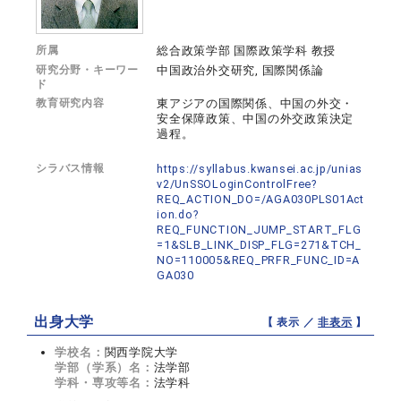
所属
総合政策学部 国際政策学科 教授
研究分野・キーワー
中国政治外交研究, 国際関係論
ド
教育研究内容
東アジアの国際関係、中国の外交・
安全保障政策、中国の外交政策決定
過程。
シラバス情報
https://syllabus.kwansei.ac.jp/unias
v2/UnSSOLoginControlFree?
REQ_ACTION_DO=/AGA030PLS01Act
ion.do?
REQ_FUNCTION_JUMP_START_FLG
=1&SLB_LINK_DISP_FLG=271&TCH_
NO=110005&REQ_PRFR_FUNC_ID=A
GA030
出身大学
【 表示 ／
非表示
】
学校名：
関西学院大学
学部（学系）名：
法学部
学科・専攻等名：
法学科