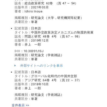
誌名：
総合政策研究 62巻 （頁 47 ～ 54）
出版年月：
2021年03月
著者：
Ichiro Inoue
掲載種別：
研究論文（大学，研究機関等紀要）
共著区分：
単著
記述言語：
日本語
タイトル：
中国外交政策決定メカニズムの制度的発展
誌名：
問題と研究 48巻 4号 （頁 67 ～ 98）
出版年月：
2019年12月
著者：
井上 一郎
DOI：
10.30391/ISJ
掲載種別：
研究論文（学術雑誌）
共著区分：
単著
外部サイトへのリンクを表示
記述言語：
日本語
タイトル：
グローバル化時代の中国外交部
誌名：
アジア研究 64巻 4号 （頁 22 ～ 37）
出版年月：
2018年10月
著者：
井上 一郎
掲載種別：
研究論文（学術雑誌）
共著区分：
単著
全件表示 >>