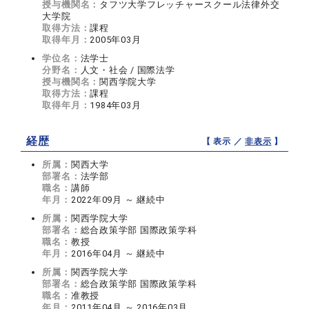
授与機関名：
タフツ大学フレッチャースクール法律外交
大学院
取得方法：
課程
取得年月：
2005年03月
学位名：
法学士
分野名：
人文・社会 / 国際法学
授与機関名：
関西学院大学
取得方法：
課程
取得年月：
1984年03月
経歴
【 表示 ／
非表示
】
所属：
関西大学
部署名：
法学部
職名：
講師
年月：
2022年09月 ～ 継続中
所属：
関西学院大学
部署名：
総合政策学部 国際政策学科
職名：
教授
年月：
2016年04月 ～ 継続中
所属：
関西学院大学
部署名：
総合政策学部 国際政策学科
職名：
准教授
年月：
2011年04月 ～ 2016年03月