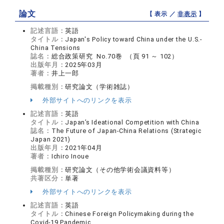
論文
【 表示 ／
非表示
】
記述言語：
英語
タイトル：
Japan's Policy toward China under the U.S.-
China Tensions
誌名：
総合政策研究 No.70巻 （頁 91 ～ 102）
出版年月：
2025年03月
著者：
井上一郎
掲載種別：
研究論文（学術雑誌）
外部サイトへのリンクを表示
記述言語：
英語
タイトル：
Japan’s Ideational Competition with China
誌名：
The Future of Japan-China Relations (Strategic
Japan 2021)
出版年月：
2021年04月
著者：
Ichiro Inoue
掲載種別：
研究論文（その他学術会議資料等）
共著区分：
単著
外部サイトへのリンクを表示
記述言語：
英語
タイトル：
Chinese Foreign Policymaking during the
Covid-19 Pandemic