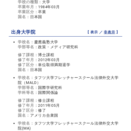
学校の種類：
大学
卒業年月：
1984年03月
卒業区分：
卒業
国名：
日本国
出身大学院
【 表示 ／
非表示
】
学校名：
慶應義塾大学
学部等名：
政策・メディア研究科
修了課程：
博士課程
修了年月：
2012年03月
修了区分：
単位取得満期退学
国名：
日本国
学校名：
タフツ大学フレッチャースクール法律外交大学
院（MALD）
学部等名：
国際学研究科
学科等名：
国際関係論
修了課程：
修士課程
修了年月：
2011年05月
修了区分：
修了
国名：
アメリカ合衆国
学校名：
タフツ大学フレッチャースクール法律外交大学
院(MA)