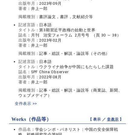
出版年月：
2023年09月
著者：
井上一郎
掲載種別：
書評論文，書評，文献紹介等
記述言語：
日本語
タイトル：
第3期習近平政権の始動と世界
誌名：
月刊 治安フォーラム 2月号号 （頁 30 ～ 38）
出版年月：
2023年02月
著者：
井上一郎
掲載種別：
記事・総説・解説・論説等（その他）
記述言語：
日本語
タイトル：
ウクライナ紛争が中国にもたらした課題
誌名：
SPF China Observer
出版年月：
2022年08月
著者：
井上一郎
掲載種別：
記事・総説・解説・論説等（商業誌、新聞、
ウェブメディア）
全件表示 >>
Works（作品等）
【 表示 ／
非表示
】
作品名：
学会シンポ・パネリスト：中国の安全保障戦
略 戦略研究学会第9回