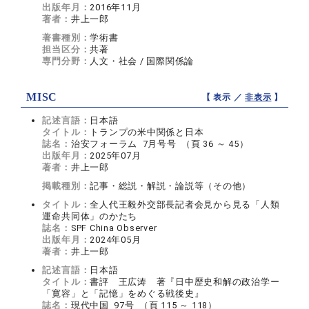
出版年月：
2016年11月
著者：
井上一郎
著書種別：
学術書
担当区分：
共著
専門分野：
人文・社会 / 国際関係論
MISC
【 表示 ／
非表示
】
記述言語：
日本語
タイトル：
トランプの米中関係と日本
誌名：
治安フォーラム 7月号号 （頁 36 ～ 45）
出版年月：
2025年07月
著者：
井上一郎
掲載種別：
記事・総説・解説・論説等（その他）
タイトル：
全人代王毅外交部長記者会見から見る「人類
運命共同体」のかたち
誌名：
SPF China Observer
出版年月：
2024年05月
著者：
井上一郎
記述言語：
日本語
タイトル：
書評 王広涛 著『日中歴史和解の政治学ー
「寛容」と「記憶」をめぐる戦後史』
誌名：
現代中国 97号 （頁 115 ～ 118）