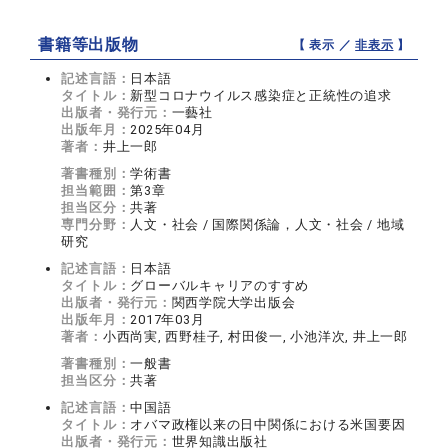
書籍等出版物
【 表示 ／
非表示
】
記述言語：
日本語
タイトル：
新型コロナウイルス感染症と正統性の追求
出版者・発行元：
一藝社
出版年月：
2025年04月
著者：
井上一郎
著書種別：
学術書
担当範囲：
第3章
担当区分：
共著
専門分野：
人文・社会 / 国際関係論，人文・社会 / 地域
研究
記述言語：
日本語
タイトル：
グローバルキャリアのすすめ
出版者・発行元：
関西学院大学出版会
出版年月：
2017年03月
著者：
小西尚実, 西野桂子, 村田俊一, 小池洋次, 井上一郎
著書種別：
一般書
担当区分：
共著
記述言語：
中国語
タイトル：
オバマ政権以来の日中関係における米国要因
出版者・発行元：
世界知識出版社