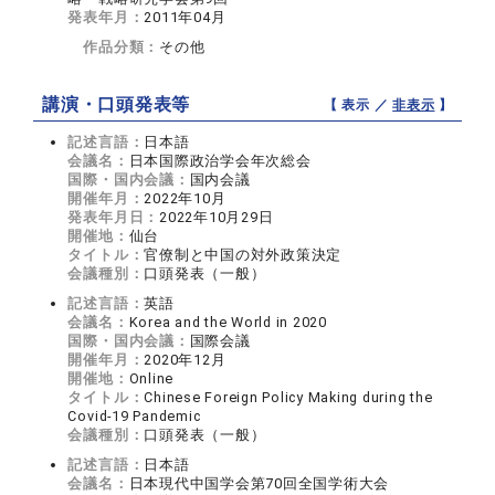
発表年月：
2011年04月
作品分類：
その他
講演・口頭発表等
【 表示 ／
非表示
】
記述言語：
日本語
会議名：
日本国際政治学会年次総会
国際・国内会議：
国内会議
開催年月：
2022年10月
発表年月日：
2022年10月29日
開催地：
仙台
タイトル：
官僚制と中国の対外政策決定
会議種別：
口頭発表（一般）
記述言語：
英語
会議名：
Korea and the World in 2020
国際・国内会議：
国際会議
開催年月：
2020年12月
開催地：
Online
タイトル：
Chinese Foreign Policy Making during the
Covid-19 Pandemic
会議種別：
口頭発表（一般）
記述言語：
日本語
会議名：
日本現代中国学会第70回全国学術大会