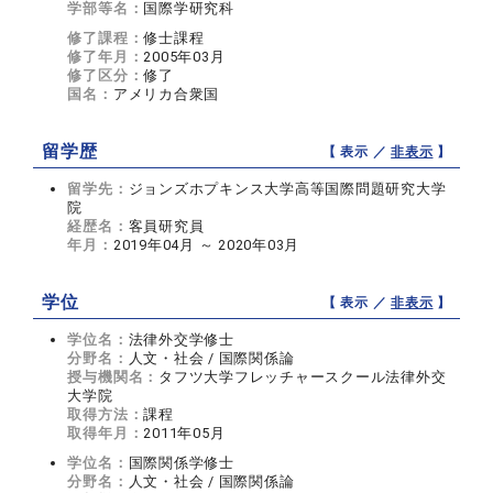
学部等名：
国際学研究科
修了課程：
修士課程
修了年月：
2005年03月
修了区分：
修了
国名：
アメリカ合衆国
留学歴
【 表示 ／
非表示
】
留学先：
ジョンズホプキンス大学高等国際問題研究大学
院
経歴名：
客員研究員
年月：
2019年04月 ～ 2020年03月
学位
【 表示 ／
非表示
】
学位名：
法律外交学修士
分野名：
人文・社会 / 国際関係論
授与機関名：
タフツ大学フレッチャースクール法律外交
大学院
取得方法：
課程
取得年月：
2011年05月
学位名：
国際関係学修士
分野名：
人文・社会 / 国際関係論