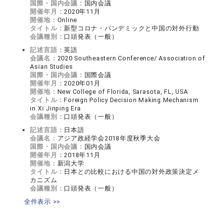
国際・国内会議：
国内会議
開催年月：
2020年11月
開催地：
Online
タイトル：
新型コロナ・パンデミックと中国の対外行動
会議種別：
口頭発表（一般）
記述言語：
英語
会議名：
2020 Southeastern Conference/ Association of
Asian Studies
国際・国内会議：
国際会議
開催年月：
2020年01月
開催地：
New College of Florida, Sarasota, FL, USA
タイトル：
Foreign Policy Decision Making Mechanism
in Xi Jinping Era
会議種別：
口頭発表（一般）
記述言語：
日本語
会議名：
アジア政経学会2018年度秋季大会
国際・国内会議：
国内会議
開催年月：
2018年11月
開催地：
新潟大学
タイトル：
日本との比較における中国の対外政策決定メ
カニズム
会議種別：
口頭発表（一般）
全件表示 >>