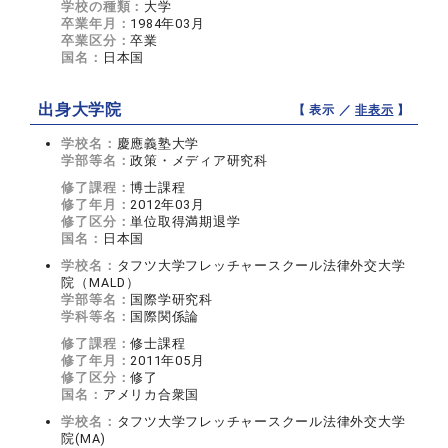
学校の種類：
大学
卒業年月：
1984年03月
卒業区分：
卒業
国名：
日本国
出身大学院
【 表示 ／
非表示
】
学校名：
慶應義塾大学
学部等名：
政策・メディア研究科
修了課程：
博士課程
修了年月：
2012年03月
修了区分：
単位取得満期退学
国名：
日本国
学校名：
タフツ大学フレッチャースクール法律外交大学
院（MALD）
学部等名：
国際学研究科
学科等名：
国際関係論
修了課程：
修士課程
修了年月：
2011年05月
修了区分：
修了
国名：
アメリカ合衆国
学校名：
タフツ大学フレッチャースクール法律外交大学
院(MA)