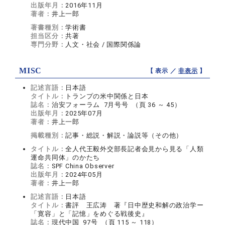
出版年月：
2016年11月
著者：
井上一郎
著書種別：
学術書
担当区分：
共著
専門分野：
人文・社会 / 国際関係論
MISC
【 表示 ／
非表示
】
記述言語：
日本語
タイトル：
トランプの米中関係と日本
誌名：
治安フォーラム 7月号号 （頁 36 ～ 45）
出版年月：
2025年07月
著者：
井上一郎
掲載種別：
記事・総説・解説・論説等（その他）
タイトル：
全人代王毅外交部長記者会見から見る「人類
運命共同体」のかたち
誌名：
SPF China Observer
出版年月：
2024年05月
著者：
井上一郎
記述言語：
日本語
タイトル：
書評 王広涛 著『日中歴史和解の政治学ー
「寛容」と「記憶」をめぐる戦後史』
誌名：
現代中国 97号 （頁 115 ～ 118）