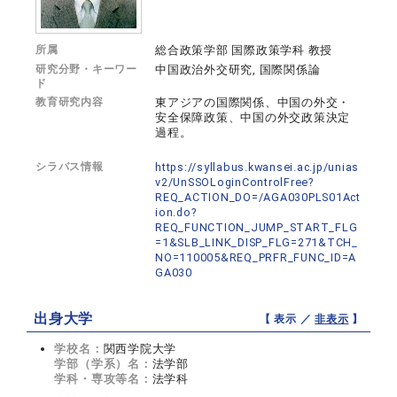
所属
総合政策学部 国際政策学科 教授
研究分野・キーワー
中国政治外交研究, 国際関係論
ド
教育研究内容
東アジアの国際関係、中国の外交・
安全保障政策、中国の外交政策決定
過程。
シラバス情報
https://syllabus.kwansei.ac.jp/unias
v2/UnSSOLoginControlFree?
REQ_ACTION_DO=/AGA030PLS01Act
ion.do?
REQ_FUNCTION_JUMP_START_FLG
=1&SLB_LINK_DISP_FLG=271&TCH_
NO=110005&REQ_PRFR_FUNC_ID=A
GA030
出身大学
【 表示 ／
非表示
】
学校名：
関西学院大学
学部（学系）名：
法学部
学科・専攻等名：
法学科