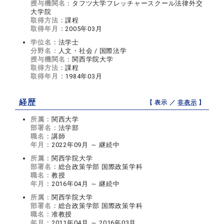
授与機関名：
タフツ大学フレッチャースクール法律外交
大学院
取得方法：
課程
取得年月：
2005年03月
学位名：
法学士
分野名：
人文・社会 / 国際法学
授与機関名：
関西学院大学
取得方法：
課程
取得年月：
1984年03月
経歴
【 表示 ／
非表示
】
所属：
関西大学
部署名：
法学部
職名：
講師
年月：
2022年09月 ～ 継続中
所属：
関西学院大学
部署名：
総合政策学部 国際政策学科
職名：
教授
年月：
2016年04月 ～ 継続中
所属：
関西学院大学
部署名：
総合政策学部 国際政策学科
職名：
准教授
年月：
2011年04月 ～ 2016年03月