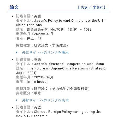
論文
【 表示 ／
非表示
】
記述言語：
英語
タイトル：
Japan's Policy toward China under the U.S.-
China Tensions
誌名：
総合政策研究 No.70巻 （頁 91 ～ 102）
出版年月：
2025年03月
著者：
井上一郎
掲載種別：
研究論文（学術雑誌）
外部サイトへのリンクを表示
記述言語：
英語
タイトル：
Japan’s Ideational Competition with China
誌名：
The Future of Japan-China Relations (Strategic
Japan 2021)
出版年月：
2021年04月
著者：
Ichiro Inoue
掲載種別：
研究論文（その他学術会議資料等）
共著区分：
単著
外部サイトへのリンクを表示
記述言語：
英語
タイトル：
Chinese Foreign Policymaking during the
Covid-19 Pandemic