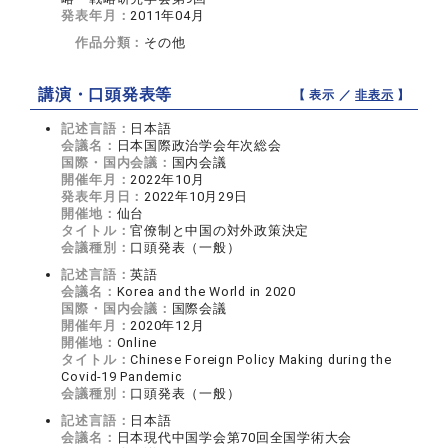
発表年月：
2011年04月
作品分類：
その他
講演・口頭発表等
【 表示 ／
非表示
】
記述言語：
日本語
会議名：
日本国際政治学会年次総会
国際・国内会議：
国内会議
開催年月：
2022年10月
発表年月日：
2022年10月29日
開催地：
仙台
タイトル：
官僚制と中国の対外政策決定
会議種別：
口頭発表（一般）
記述言語：
英語
会議名：
Korea and the World in 2020
国際・国内会議：
国際会議
開催年月：
2020年12月
開催地：
Online
タイトル：
Chinese Foreign Policy Making during the
Covid-19 Pandemic
会議種別：
口頭発表（一般）
記述言語：
日本語
会議名：
日本現代中国学会第70回全国学術大会