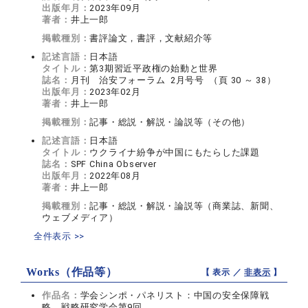
出版年月：
2023年09月
著者：
井上一郎
掲載種別：
書評論文，書評，文献紹介等
記述言語：
日本語
タイトル：
第3期習近平政権の始動と世界
誌名：
月刊 治安フォーラム 2月号号 （頁 30 ～ 38）
出版年月：
2023年02月
著者：
井上一郎
掲載種別：
記事・総説・解説・論説等（その他）
記述言語：
日本語
タイトル：
ウクライナ紛争が中国にもたらした課題
誌名：
SPF China Observer
出版年月：
2022年08月
著者：
井上一郎
掲載種別：
記事・総説・解説・論説等（商業誌、新聞、
ウェブメディア）
全件表示 >>
Works（作品等）
【 表示 ／
非表示
】
作品名：
学会シンポ・パネリスト：中国の安全保障戦
略 戦略研究学会第9回