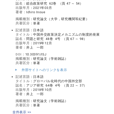
誌名：
総合政策研究 62巻 （頁 47 ～ 54）
出版年月：
2021年03月
著者：
Ichiro Inoue
掲載種別：
研究論文（大学，研究機関等紀要）
共著区分：
単著
記述言語：
日本語
タイトル：
中国外交政策決定メカニズムの制度的発展
誌名：
問題と研究 48巻 4号 （頁 67 ～ 98）
出版年月：
2019年12月
著者：
井上 一郎
DOI：
10.30391/ISJ
掲載種別：
研究論文（学術雑誌）
共著区分：
単著
外部サイトへのリンクを表示
記述言語：
日本語
タイトル：
グローバル化時代の中国外交部
誌名：
アジア研究 64巻 4号 （頁 22 ～ 37）
出版年月：
2018年10月
著者：
井上 一郎
掲載種別：
研究論文（学術雑誌）
共著区分：
単著
全件表示 >>