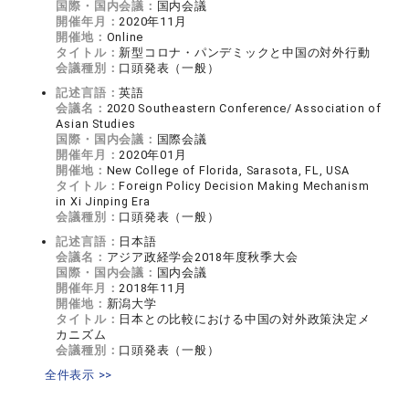
国際・国内会議：
国内会議
開催年月：
2020年11月
開催地：
Online
タイトル：
新型コロナ・パンデミックと中国の対外行動
会議種別：
口頭発表（一般）
記述言語：
英語
会議名：
2020 Southeastern Conference/ Association of
Asian Studies
国際・国内会議：
国際会議
開催年月：
2020年01月
開催地：
New College of Florida, Sarasota, FL, USA
タイトル：
Foreign Policy Decision Making Mechanism
in Xi Jinping Era
会議種別：
口頭発表（一般）
記述言語：
日本語
会議名：
アジア政経学会2018年度秋季大会
国際・国内会議：
国内会議
開催年月：
2018年11月
開催地：
新潟大学
タイトル：
日本との比較における中国の対外政策決定メ
カニズム
会議種別：
口頭発表（一般）
全件表示 >>