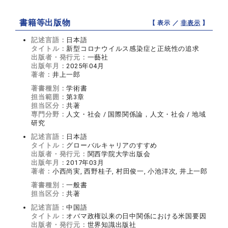
書籍等出版物
【 表示 ／
非表示
】
記述言語：
日本語
タイトル：
新型コロナウイルス感染症と正統性の追求
出版者・発行元：
一藝社
出版年月：
2025年04月
著者：
井上一郎
著書種別：
学術書
担当範囲：
第3章
担当区分：
共著
専門分野：
人文・社会 / 国際関係論，人文・社会 / 地域
研究
記述言語：
日本語
タイトル：
グローバルキャリアのすすめ
出版者・発行元：
関西学院大学出版会
出版年月：
2017年03月
著者：
小西尚実, 西野桂子, 村田俊一, 小池洋次, 井上一郎
著書種別：
一般書
担当区分：
共著
記述言語：
中国語
タイトル：
オバマ政権以来の日中関係における米国要因
出版者・発行元：
世界知識出版社