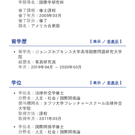
学部等名：
国際学研究科
修了課程：
修士課程
修了年月：
2005年03月
修了区分：
修了
国名：
アメリカ合衆国
留学歴
【 表示 ／
非表示
】
留学先：
ジョンズホプキンス大学高等国際問題研究大学
院
経歴名：
客員研究員
年月：
2019年04月 ～ 2020年03月
学位
【 表示 ／
非表示
】
学位名：
法律外交学修士
分野名：
人文・社会 / 国際関係論
授与機関名：
タフツ大学フレッチャースクール法律外交
大学院
取得方法：
課程
取得年月：
2011年05月
学位名：
国際関係学修士
分野名：
人文・社会 / 国際関係論