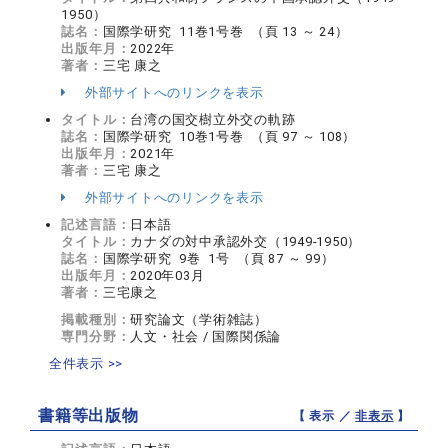
1950）
誌名：
国際学研究 11巻1号巻 （頁 13 ～ 24）
出版年月：
2022年
著者：
三宅 康之
外部サイトへのリンクを表示
タイトル：
台湾の国交樹立外交の軌跡
誌名：
国際学研究 10巻1号巻 （頁 97 ～ 108）
出版年月：
2021年
著者：
三宅 康之
外部サイトへのリンクを表示
記述言語：
日本語
タイトル：
カナダの対中承認外交（1949-1950）
誌名：
国際学研究 9巻 1号 （頁 87 ～ 99）
出版年月：
2020年03月
著者：
三宅康之
掲載種別：
研究論文（学術雑誌）
専門分野：
人文・社会 / 国際関係論
全件表示 >>
書籍等出版物
【 表示 ／
非表示
】