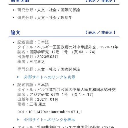
研究分野
【 表示 ／
非表示
】
研究分野：
人文・社会 / 国際関係論
研究分野：
人文・社会 / 政治学
論文
【 表示 ／
非表示
】
記述言語：
日本語
タイトル：
ベルギー王国政府の対中承認外交、1970-71年
誌名：
国際学研究 12巻 1号 （頁 63 ～ 74）
出版年月：
2023年03月
著者：
三宅康之
専門分野：
人文・社会 / 国際関係論
外部サイトへのリンクを表示
記述言語：
日本語
タイトル：
ビルマ連邦共和国の中華人民共和国承認外交
誌名：
アジア研究 67巻 1号 （頁 1 ～ 17）
出版年月：
2021年01月
著者：
三宅 康之
DOI：
10.11479/asianstudies.67.1_1
外部サイトへのリンクを表示
タイトル：
第四共和制フランスの中国承認外交（1949-