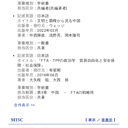
著書種別：
学術書
担当区分：
共編者(共編著者)
記述言語：
日本語
タイトル：
文明と覇権から見る中国
出版者・発行元：
ウェッジ
出版年月：
2022年02月
著者：
中西輝政、浅野亮、岡本隆司
著書種別：
一般書
担当区分：
共著
記述言語：
日本語
タイトル：
『FTA・TPPの政治学 貿易自由化と安全保
障・社会保障』
出版者・発行元：
有斐閣
出版年月：
2016年06月
著者：
大矢根 聡、大西 裕
著書種別：
学術書
担当範囲：
第5章 中国 － FTAの戦略性
担当区分：
共著
全件表示 >>
MISC
【 表示 ／
非表示
】