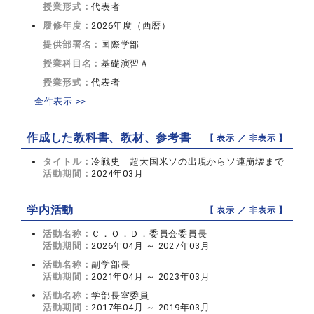
授業形式：
代表者
履修年度：
2026年度（西暦）
提供部署名：
国際学部
授業科目名：
基礎演習Ａ
授業形式：
代表者
全件表示 >>
作成した教科書、教材、参考書
【 表示 ／
非表示
】
タイトル：
冷戦史 超大国米ソの出現からソ連崩壊まで
活動期間：
2024年03月
学内活動
【 表示 ／
非表示
】
活動名称：
Ｃ．Ｏ．Ｄ．委員会委員長
活動期間：
2026年04月 ～ 2027年03月
活動名称：
副学部長
活動期間：
2021年04月 ～ 2023年03月
活動名称：
学部長室委員
活動期間：
2017年04月 ～ 2019年03月