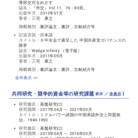
導部交代をめざす
誌名：
『外交』Vol.11、76－80頁。
出版年月：
2012年01月
著者：
三宅 康之
掲載種別：
書評論文，書評，文献紹介等
記述言語：
日本語
タイトル：
６中全会で露呈した 中国共産党ガバナンスの
限界
誌名：
Wedge Infinity （電子版）
出版年月：
2011年09月
著者：
三宅 康之
掲載種別：
書評論文，書評，文献紹介等
全件表示 >>
共同研究・競争的資金等の研究課題
【 表示 ／
非表示
】
研究種目：
基盤研究(C)
研究期間：
2017年04月 ～ 2021年03月
タイトル：
ミドルパワー諸国の中国承認外交と同盟政
治、1949-1950
研究種目：
基盤研究(C)
研究期間：
2013年04月 ～ 2016年03月