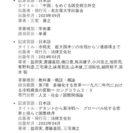
記述言語：
日本語
タイトル：
「中国」をめぐる国交樹立外交
出版者・発行元：
名古屋大学出版会
出版年月：
2025年09月
著者：
三宅 康之
著書種別：
学術書
担当区分：
単著
記述言語：
日本語
タイトル：
冷戦史 超大国米ソの出現からソ連崩壊まで
出版者・発行元：
法律文化社
出版年月：
2024年03月
著者：
益田実,齋藤嘉臣,橋口豊,鳥潟優子,小川浩之,池田亮,
青野利彦,三宅康之,妹尾哲志,山本健,三須拓也,細田晴子,清
水 聡
著書種別：
教科書・概説・概論
担当範囲：
第7章 多極化する世界ー一九六〇年代におけ
る冷戦構造の変動ー ロングコラム２・３
専門分野：
人文・社会 / 国際関係論
記述言語：
日本語
タイトル：
デタントから新冷戦へ グローバル化する世
界と揺らぐ国際秩序
出版者・発行元：
法律文化社
出版年月：
2022年04月
著者：
益田実, 齋藤嘉臣, 三宅康之