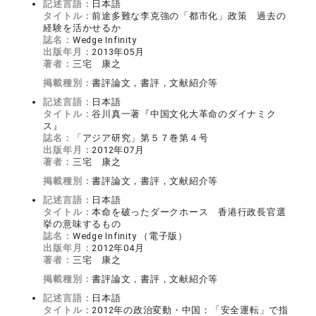
記述言語：
日本語
タイトル：
前途多難な李克強の「都市化」政策 過去の
経験を活かせるか
誌名：
Wedge Infinity
出版年月：
2013年05月
著者：
三宅 康之
掲載種別：
書評論文，書評，文献紹介等
記述言語：
日本語
タイトル：
谷川真一著『中国文化大革命のダイナミク
ス』
誌名：
「アジア研究」第５７巻第４号
出版年月：
2012年07月
著者：
三宅 康之
掲載種別：
書評論文，書評，文献紹介等
記述言語：
日本語
タイトル：
本命を破ったダークホース 香港行政長官選
挙の意味するもの
誌名：
Wedge Infinity （電子版）
出版年月：
2012年04月
著者：
三宅 康之
掲載種別：
書評論文，書評，文献紹介等
記述言語：
日本語
タイトル：
2012年の政治変動・中国：「安全運転」で指