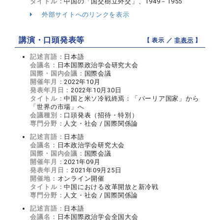
タイトル：
中国の「国交樹立外交」、1949－1955
外部サイトへのリンクを表示
講演・口頭発表等
【 表示 ／
非表示
】
記述言語：
日本語
会議名：
日本国際政治学会研究大会
国際・国内会議：
国際会議
開催年月：
2022年10月
発表年月日：
2022年10月30日
タイトル：
中国と米ソ冷戦終焉：「パーリア国家」から
「世界の市場」へ
会議種別：
口頭発表（招待・特別）
専門分野：
人文・社会 / 国際関係論
記述言語：
日本語
会議名：
日本政治学会研究大会
国際・国内会議：
国際会議
開催年月：
2021年09月
発表年月日：
2021年09月25日
開催地：
オンライン開催
タイトル：
中国における改革開放と新冷戦
専門分野：
人文・社会 / 国際関係論
記述言語：
日本語
会議名：
日本国際政治学会全国大会