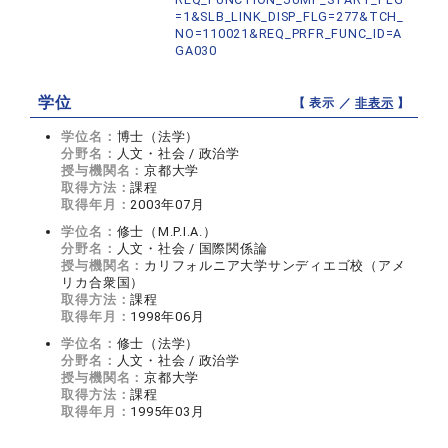
=1&SLB_LINK_DISP_FLG=277&TCH_
NO=110021&REQ_PRFR_FUNC_ID=A
GA030
学位
【 表示 ／
非表示
】
学位名：
博士（法学）
分野名：
人文・社会 / 政治学
授与機関名：
京都大学
取得方法：
課程
取得年月：
2003年07月
学位名：
修士（M.P.I.A.）
分野名：
人文・社会 / 国際関係論
授与機関名：
カリフォルニア大学サンディエゴ校（アメ
リカ合衆国）
取得方法：
課程
取得年月：
1998年06月
学位名：
修士（法学）
分野名：
人文・社会 / 政治学
授与機関名：
京都大学
取得方法：
課程
取得年月：
1995年03月