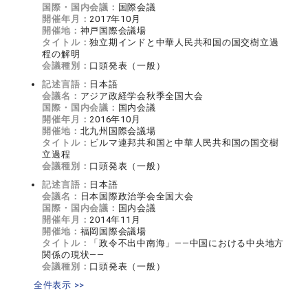
国際・国内会議：
国際会議
開催年月：
2017年10月
開催地：
神戸国際会議場
タイトル：
独立期インドと中華人民共和国の国交樹立過
程の解明
会議種別：
口頭発表（一般）
記述言語：
日本語
会議名：
アジア政経学会秋季全国大会
国際・国内会議：
国内会議
開催年月：
2016年10月
開催地：
北九州国際会議場
タイトル：
ビルマ連邦共和国と中華人民共和国の国交樹
立過程
会議種別：
口頭発表（一般）
記述言語：
日本語
会議名：
日本国際政治学会全国大会
国際・国内会議：
国内会議
開催年月：
2014年11月
開催地：
福岡国際会議場
タイトル：
「政令不出中南海」——中国における中央地方
関係の現状——
会議種別：
口頭発表（一般）
全件表示 >>