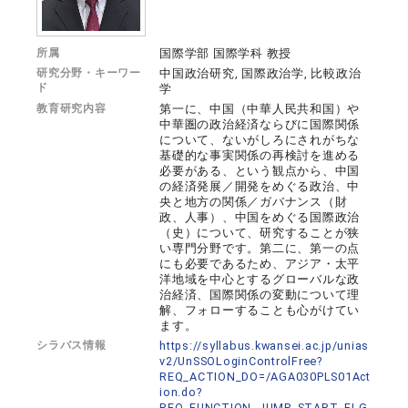
所属
国際学部 国際学科 教授
研究分野・キーワー
中国政治研究, 国際政治学, 比較政治
ド
学
教育研究内容
第一に、中国（中華人民共和国）や
中華圏の政治経済ならびに国際関係
について、ないがしろにされがちな
基礎的な事実関係の再検討を進める
必要がある、という観点から、中国
の経済発展／開発をめぐる政治、中
央と地方の関係／ガバナンス（財
政、人事）、中国をめぐる国際政治
（史）について、研究することが狭
い専門分野です。第二に、第一の点
にも必要であるため、アジア・太平
洋地域を中心とするグローバルな政
治経済、国際関係の変動について理
解、フォローすることも心がけてい
ます。
シラバス情報
https://syllabus.kwansei.ac.jp/unias
v2/UnSSOLoginControlFree?
REQ_ACTION_DO=/AGA030PLS01Act
ion.do?
REQ_FUNCTION_JUMP_START_FLG