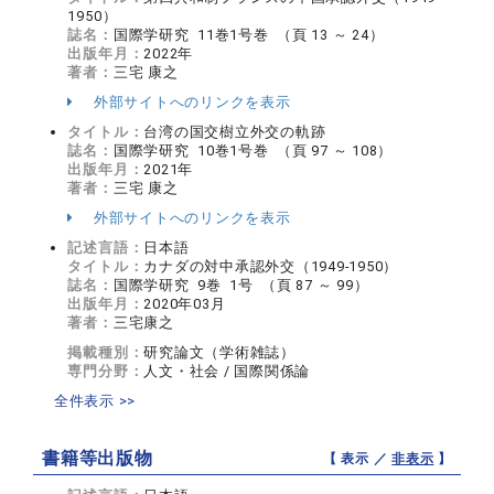
1950）
誌名：
国際学研究 11巻1号巻 （頁 13 ～ 24）
出版年月：
2022年
著者：
三宅 康之
外部サイトへのリンクを表示
タイトル：
台湾の国交樹立外交の軌跡
誌名：
国際学研究 10巻1号巻 （頁 97 ～ 108）
出版年月：
2021年
著者：
三宅 康之
外部サイトへのリンクを表示
記述言語：
日本語
タイトル：
カナダの対中承認外交（1949-1950）
誌名：
国際学研究 9巻 1号 （頁 87 ～ 99）
出版年月：
2020年03月
著者：
三宅康之
掲載種別：
研究論文（学術雑誌）
専門分野：
人文・社会 / 国際関係論
全件表示 >>
書籍等出版物
【 表示 ／
非表示
】