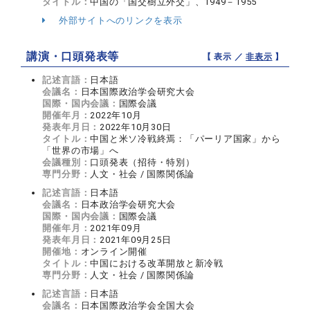
タイトル：
中国の「国交樹立外交」、1949－1955
外部サイトへのリンクを表示
講演・口頭発表等
【 表示 ／
非表示
】
記述言語：
日本語
会議名：
日本国際政治学会研究大会
国際・国内会議：
国際会議
開催年月：
2022年10月
発表年月日：
2022年10月30日
タイトル：
中国と米ソ冷戦終焉：「パーリア国家」から
「世界の市場」へ
会議種別：
口頭発表（招待・特別）
専門分野：
人文・社会 / 国際関係論
記述言語：
日本語
会議名：
日本政治学会研究大会
国際・国内会議：
国際会議
開催年月：
2021年09月
発表年月日：
2021年09月25日
開催地：
オンライン開催
タイトル：
中国における改革開放と新冷戦
専門分野：
人文・社会 / 国際関係論
記述言語：
日本語
会議名：
日本国際政治学会全国大会