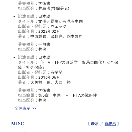
著書種別：
学術書
担当区分：
共編者(共編著者)
記述言語：
日本語
タイトル：
文明と覇権から見る中国
出版者・発行元：
ウェッジ
出版年月：
2022年02月
著者：
中西輝政、浅野亮、岡本隆司
著書種別：
一般書
担当区分：
共著
記述言語：
日本語
タイトル：
『FTA・TPPの政治学 貿易自由化と安全保
障・社会保障』
出版者・発行元：
有斐閣
出版年月：
2016年06月
著者：
大矢根 聡、大西 裕
著書種別：
学術書
担当範囲：
第5章 中国 － FTAの戦略性
担当区分：
共著
全件表示 >>
MISC
【 表示 ／
非表示
】