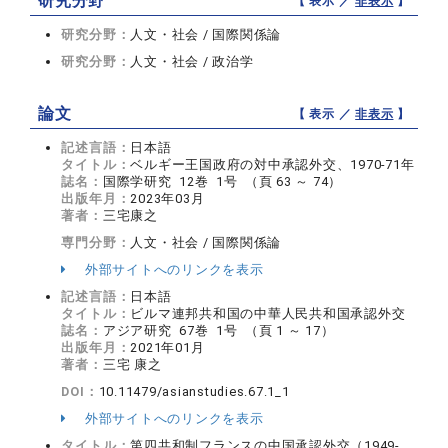
研究分野
【 表示 ／
非表示
】
研究分野：
人文・社会 / 国際関係論
研究分野：
人文・社会 / 政治学
論文
【 表示 ／
非表示
】
記述言語：
日本語
タイトル：
ベルギー王国政府の対中承認外交、1970-71年
誌名：
国際学研究 12巻 1号 （頁 63 ～ 74）
出版年月：
2023年03月
著者：
三宅康之
専門分野：
人文・社会 / 国際関係論
外部サイトへのリンクを表示
記述言語：
日本語
タイトル：
ビルマ連邦共和国の中華人民共和国承認外交
誌名：
アジア研究 67巻 1号 （頁 1 ～ 17）
出版年月：
2021年01月
著者：
三宅 康之
DOI：
10.11479/asianstudies.67.1_1
外部サイトへのリンクを表示
タイトル：
第四共和制フランスの中国承認外交（1949-