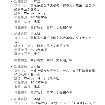
記述言語：
日本語
タイトル：
前途多難な李克強の「都市化」政策 過去の
経験を活かせるか
誌名：
Wedge Infinity
出版年月：
2013年05月
著者：
三宅 康之
掲載種別：
書評論文，書評，文献紹介等
記述言語：
日本語
タイトル：
谷川真一著『中国文化大革命のダイナミク
ス』
誌名：
「アジア研究」第５７巻第４号
出版年月：
2012年07月
著者：
三宅 康之
掲載種別：
書評論文，書評，文献紹介等
記述言語：
日本語
タイトル：
本命を破ったダークホース 香港行政長官選
挙の意味するもの
誌名：
Wedge Infinity （電子版）
出版年月：
2012年04月
著者：
三宅 康之
掲載種別：
書評論文，書評，文献紹介等
記述言語：
日本語
タイトル：
2012年の政治変動・中国：「安全運転」で指