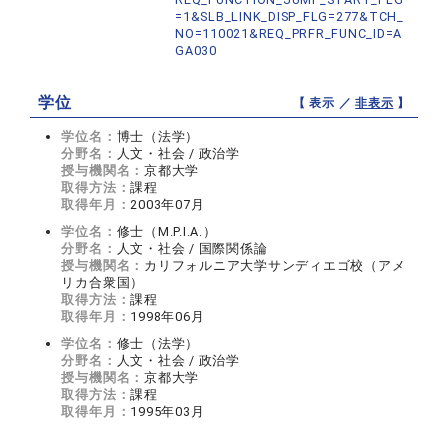
=1&SLB_LINK_DISP_FLG=277&TCH_
NO=110021&REQ_PRFR_FUNC_ID=A
GA030
学位
【 表示 ／
非表示
】
学位名：
博士（法学）
分野名：
人文・社会 / 政治学
授与機関名：
京都大学
取得方法：
課程
取得年月：
2003年07月
学位名：
修士（M.P.I.A.）
分野名：
人文・社会 / 国際関係論
授与機関名：
カリフォルニア大学サンディエゴ校（アメ
リカ合衆国）
取得方法：
課程
取得年月：
1998年06月
学位名：
修士（法学）
分野名：
人文・社会 / 政治学
授与機関名：
京都大学
取得方法：
課程
取得年月：
1995年03月