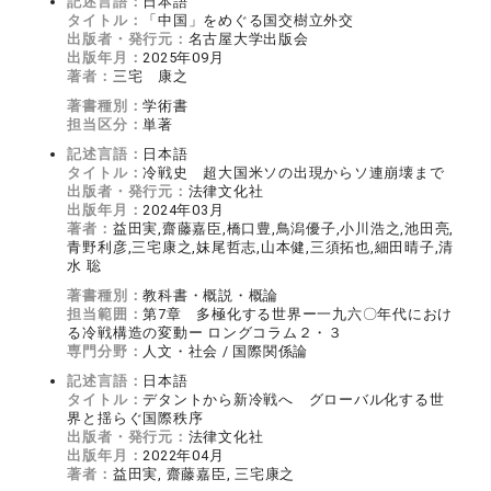
記述言語：
日本語
タイトル：
「中国」をめぐる国交樹立外交
出版者・発行元：
名古屋大学出版会
出版年月：
2025年09月
著者：
三宅 康之
著書種別：
学術書
担当区分：
単著
記述言語：
日本語
タイトル：
冷戦史 超大国米ソの出現からソ連崩壊まで
出版者・発行元：
法律文化社
出版年月：
2024年03月
著者：
益田実,齋藤嘉臣,橋口豊,鳥潟優子,小川浩之,池田亮,
青野利彦,三宅康之,妹尾哲志,山本健,三須拓也,細田晴子,清
水 聡
著書種別：
教科書・概説・概論
担当範囲：
第7章 多極化する世界ー一九六〇年代におけ
る冷戦構造の変動ー ロングコラム２・３
専門分野：
人文・社会 / 国際関係論
記述言語：
日本語
タイトル：
デタントから新冷戦へ グローバル化する世
界と揺らぐ国際秩序
出版者・発行元：
法律文化社
出版年月：
2022年04月
著者：
益田実, 齋藤嘉臣, 三宅康之