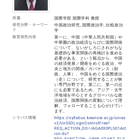
所属
国際学部 国際学科 教授
研究分野・キーワー
中国政治研究, 国際政治学, 比較政治
ド
学
教育研究内容
第一に、中国（中華人民共和国）や
中華圏の政治経済ならびに国際関係
について、ないがしろにされがちな
基礎的な事実関係の再検討を進める
必要がある、という観点から、中国
の経済発展／開発をめぐる政治、中
央と地方の関係／ガバナンス（財
政、人事）、中国をめぐる国際政治
（史）について、研究することが狭
い専門分野です。第二に、第一の点
にも必要であるため、アジア・太平
洋地域を中心とするグローバルな政
治経済、国際関係の変動について理
解、フォローすることも心がけてい
ます。
シラバス情報
https://syllabus.kwansei.ac.jp/unias
v2/UnSSOLoginControlFree?
REQ_ACTION_DO=/AGA030PLS01Act
ion.do?
REQ_FUNCTION_JUMP_START_FLG