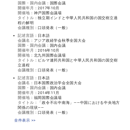
国際・国内会議：
国際会議
開催年月：
2017年10月
開催地：
神戸国際会議場
タイトル：
独立期インドと中華人民共和国の国交樹立過
程の解明
会議種別：
口頭発表（一般）
記述言語：
日本語
会議名：
アジア政経学会秋季全国大会
国際・国内会議：
国内会議
開催年月：
2016年10月
開催地：
北九州国際会議場
タイトル：
ビルマ連邦共和国と中華人民共和国の国交樹
立過程
会議種別：
口頭発表（一般）
記述言語：
日本語
会議名：
日本国際政治学会全国大会
国際・国内会議：
国内会議
開催年月：
2014年11月
開催地：
福岡国際会議場
タイトル：
「政令不出中南海」——中国における中央地方
関係の現状——
会議種別：
口頭発表（一般）
全件表示 >>