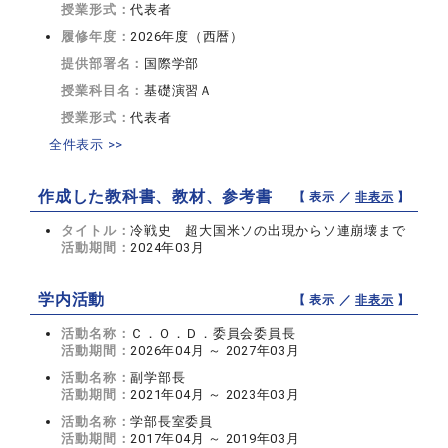
授業形式：
代表者
履修年度：
2026年度（西暦）
提供部署名：
国際学部
授業科目名：
基礎演習Ａ
授業形式：
代表者
全件表示 >>
作成した教科書、教材、参考書
【 表示 ／
非表示
】
タイトル：
冷戦史 超大国米ソの出現からソ連崩壊まで
活動期間：
2024年03月
学内活動
【 表示 ／
非表示
】
活動名称：
Ｃ．Ｏ．Ｄ．委員会委員長
活動期間：
2026年04月 ～ 2027年03月
活動名称：
副学部長
活動期間：
2021年04月 ～ 2023年03月
活動名称：
学部長室委員
活動期間：
2017年04月 ～ 2019年03月