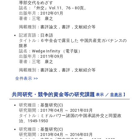
導部交代をめざす
誌名：
『外交』Vol.11、76－80頁。
出版年月：
2012年01月
著者：
三宅 康之
掲載種別：
書評論文，書評，文献紹介等
記述言語：
日本語
タイトル：
６中全会で露呈した 中国共産党ガバナンスの
限界
誌名：
Wedge Infinity （電子版）
出版年月：
2011年09月
著者：
三宅 康之
掲載種別：
書評論文，書評，文献紹介等
全件表示 >>
共同研究・競争的資金等の研究課題
【 表示 ／
非表示
】
研究種目：
基盤研究(C)
研究期間：
2017年04月 ～ 2021年03月
タイトル：
ミドルパワー諸国の中国承認外交と同盟政
治、1949-1950
研究種目：
基盤研究(C)
研究期間：
2013年04月 ～ 2016年03月