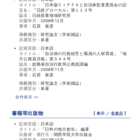
タイトル：
「日本版ＣＩＰＦＡと自治体監査委員会の設
立を」『日経グローカル』第１１３号
誌名：
日経産業地域研究所
出版年月：
2008年12月
著者：
石原 俊彦
掲載種別：
研究論文（学術雑誌）
共著区分：
単著
記述言語：
日本語
タイトル：
「自治体の行政経営と職員の人材育成」『地
方公務員月報』第５４４号
誌名：
総務省自治行政局公務員課編
出版年月：
2008年11月
著者：
石原 俊彦
掲載種別：
研究論文（学術雑誌）
共著区分：
単著
全件表示 >>
書籍等出版物
【 表示 ／
非表示
】
記述言語：
日本語
タイトル：
『臼杵の地方創生』 編著
出版者・発行元：
関西学院大学出版会
出版年月：
2017年12月