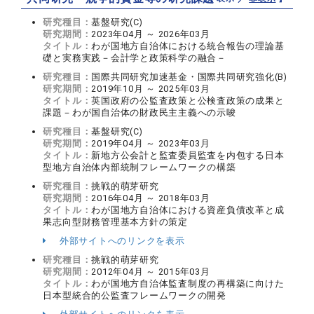
研究種目：
基盤研究(C)
研究期間：
2023年04月 ～ 2026年03月
タイトル：
わが国地方自治体における統合報告の理論基
礎と実務実践－会計学と政策科学の融合－
研究種目：
国際共同研究加速基金・国際共同研究強化(B)
研究期間：
2019年10月 ～ 2025年03月
タイトル：
英国政府の公監査政策と公検査政策の成果と
課題－わが国自治体の財政民主主義への示唆
研究種目：
基盤研究(C)
研究期間：
2019年04月 ～ 2023年03月
タイトル：
新地方公会計と監査委員監査を内包する日本
型地方自治体内部統制フレームワークの構築
研究種目：
挑戦的萌芽研究
研究期間：
2016年04月 ～ 2018年03月
タイトル：
わが国地方自治体における資産負債改革と成
果志向型財務管理基本方針の策定
外部サイトへのリンクを表示
研究種目：
挑戦的萌芽研究
研究期間：
2012年04月 ～ 2015年03月
タイトル：
わが国地方自治体監査制度の再構築に向けた
日本型統合的公監査フレームワークの開発