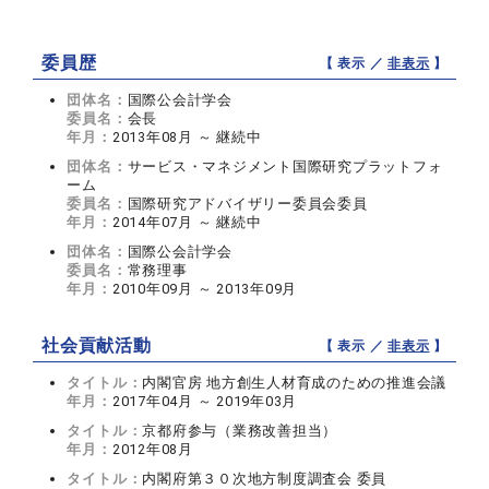
委員歴
【 表示 ／
非表示
】
団体名：
国際公会計学会
委員名：
会長
年月：
2013年08月 ～ 継続中
団体名：
サービス・マネジメント国際研究プラットフォ
ーム
委員名：
国際研究アドバイザリー委員会委員
年月：
2014年07月 ～ 継続中
団体名：
国際公会計学会
委員名：
常務理事
年月：
2010年09月 ～ 2013年09月
社会貢献活動
【 表示 ／
非表示
】
タイトル：
内閣官房 地方創生人材育成のための推進会議
年月：
2017年04月 ～ 2019年03月
タイトル：
京都府参与（業務改善担当）
年月：
2012年08月
タイトル：
内閣府第３０次地方制度調査会 委員