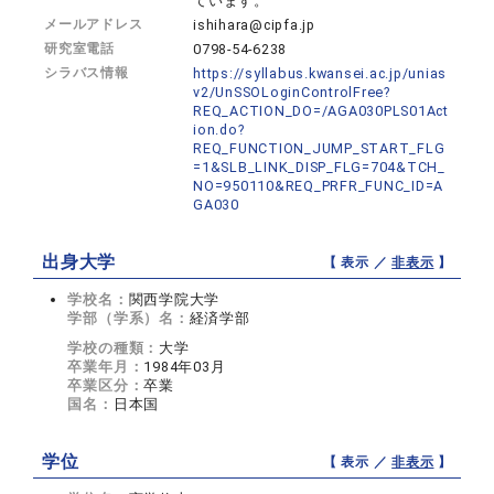
ています。
メールアドレス
ishihara@cipfa.jp
研究室電話
0798-54-6238
シラバス情報
https://syllabus.kwansei.ac.jp/unias
v2/UnSSOLoginControlFree?
REQ_ACTION_DO=/AGA030PLS01Act
ion.do?
REQ_FUNCTION_JUMP_START_FLG
=1&SLB_LINK_DISP_FLG=704&TCH_
NO=950110&REQ_PRFR_FUNC_ID=A
GA030
出身大学
【 表示 ／
非表示
】
学校名：
関西学院大学
学部（学系）名：
経済学部
学校の種類：
大学
卒業年月：
1984年03月
卒業区分：
卒業
国名：
日本国
学位
【 表示 ／
非表示
】