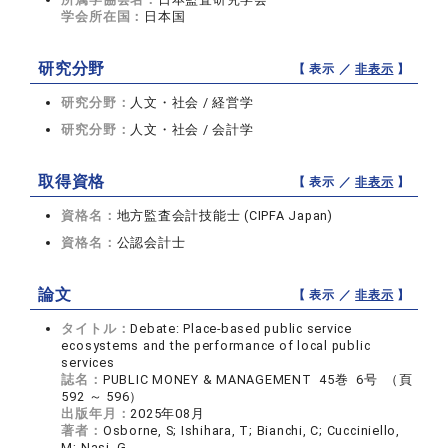
学会所在国：
日本国
研究分野
【 表示 ／
非表示
】
研究分野：
人文・社会 / 経営学
研究分野：
人文・社会 / 会計学
取得資格
【 表示 ／
非表示
】
資格名：
地方監査会計技能士 (CIPFA Japan)
資格名：
公認会計士
論文
【 表示 ／
非表示
】
タイトル：
Debate: Place-based public service
ecosystems and the performance of local public
services
誌名：
PUBLIC MONEY & MANAGEMENT 45巻 6号 （頁
592 ～ 596）
出版年月：
2025年08月
著者：
Osborne, S; Ishihara, T; Bianchi, C; Cucciniello,
M; Nasi, G