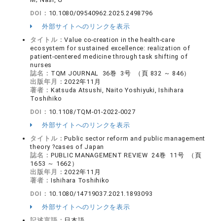
DOI：
10.1080/09540962.2025.2498796
外部サイトへのリンクを表示
タイトル：
Value co-creation in the health-care
ecosystem for sustained excellence: realization of
patient-centered medicine through task shifting of
nurses
誌名：
TQM JOURNAL 36巻 3号 （頁 832 ～ 846）
出版年月：
2022年11月
著者：
Katsuda Atsushi, Naito Yoshiyuki, Ishihara
Toshihiko
DOI：
10.1108/TQM-01-2022-0027
外部サイトへのリンクを表示
タイトル：
Public sector reform and public management
theory ?cases of Japan
誌名：
PUBLIC MANAGEMENT REVIEW 24巻 11号 （頁
1653 ～ 1662）
出版年月：
2022年11月
著者：
Ishihara Toshihiko
DOI：
10.1080/14719037.2021.1893093
外部サイトへのリンクを表示
記述言語：
日本語