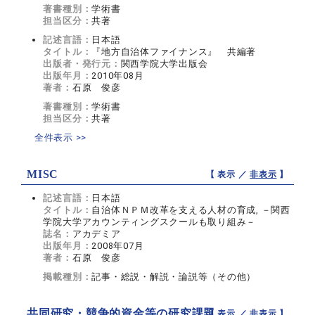
著書種別：
学術書
担当区分：
共著
記述言語：
日本語
タイトル：
『地方自治体ファイナンス』 共編著
出版者・発行元：
関西学院大学出版会
出版年月：
2010年08月
著者：
石原 俊彦
著書種別：
学術書
担当区分：
共著
全件表示 >>
MISC
【 表示 ／
非表示
】
記述言語：
日本語
タイトル：
自治体ＮＰＭ改革を支える人材の育成, －関西
学院大学アカウンティングスクールも取り組み－
誌名：
アカデミア
出版年月：
2008年07月
著者：
石原 俊彦
掲載種別：
記事・総説・解説・論説等（その他）
共同研究・競争的資金等の研究課題
【 表示 ／
非表示
】