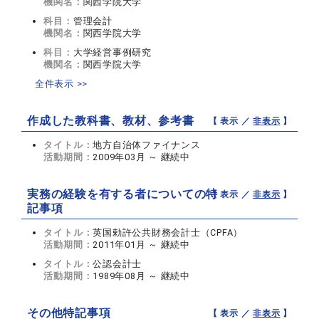
機関名：
関西学院大学
科目：
管理会計
機関名：
関西学院大学
科目：
大学経営事例研究
機関名：
関西学院大学
全件表示 >>
作成した教科書、教材、参考書
【 表示 ／
非表示
】
タイトル：
地方自治体ファイナンス
活動期間：
2009年03月 ～ 継続中
実務の経験を有する者についての特
【 表示 ／
非表示
】
記事項
タイトル：
英国勅許公共財務会計士（CPFA）
活動期間：
2011年01月 ～ 継続中
タイトル：
公認会計士
活動期間：
1989年08月 ～ 継続中
その他特記事項
【 表示 ／
非表示
】