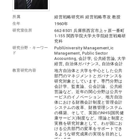
所属
経営戦略研究科 経営戦略専攻 教授
生年
1960年
研究室住所
662-8501 兵庫県西宮市上ヶ原一番町
1-155 関西学院大学大学院経営戦略研
究科
研究分野・キーワー
PublUniversity Management,ic
ド
Management, Public Sector
Accounting, 会計学, 公共経営論, 大学
経営, 自治体ガバナンス, 自治体会計
教育研究内容
地方自治体と大学を中心とした公共
部門のマネジメントとガバナンスを
研究対象としています。専門分野は
会計学、監査論、公会計論、公共経
営論など。近年の関心分野は公共サ
ービスのイノベーション、地方自治
体における財務会計制度と管理会計
システムの改革、財務管理システム
の構築、そして、英国のNHS(国民健
康サービス)制度など。理論と制度と
実務を研究対象として、わが国にお
ける公共部門の変革をサポートでき
るような研究成果の実現を目的とし