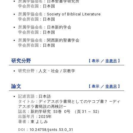
所属学協会名：
日本聖書学研究所
学会所在国：
日本国
所属学協会名：
Society of Biblical Literature
学会所在国：
日本国
所属学協会名：
日本新約学会
学会所在国：
日本国
所属学協会名：
関西新約聖書学会
学会所在国：
日本国
研究分野
【 表示 ／
非表示
】
研究分野：
人文・社会 / 宗教学
論文
【 表示 ／
非表示
】
記述言語：
日本語
タイトル：
ディアスポラ書簡としてのヤコブ書？ ―ディ
アスポラ書簡説の再検討―
誌名：
新約学研究 53巻 0号 （頁 31 ～ 52）
出版年月：
2025年
著者：
東 よしみ
DOI：
10.24758/jsnts.53.0_31