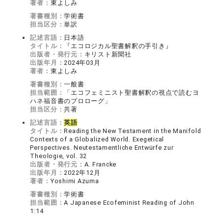
著者：
東よしみ
著書種別：
学術書
担当区分：
単訳
記述言語：
日本語
タイトル：
『エコロジカル聖書解釈の手引き』
出版者・発行元：
キリスト新聞社
出版年月：
2024年03月
著者：
東よしみ
著書種別：
一般書
担当範囲：
「エコフェミニスト聖書解釈の視点で読むヨ
ハネ福音書のプロローグ」
担当区分：
共著
記述言語：
英語
タイトル：
Reading the New Testament in the Manifold
Contexts of a Globalized World. Exegetical
Perspectives. Neutestamentliche Entwürfe zur
Theologie, vol. 32
出版者・発行元：
A. Francke
出版年月：
2022年12月
著者：
Yoshimi Azuma
著書種別：
学術書
担当範囲：
A Japanese Ecofeminist Reading of John
1:14