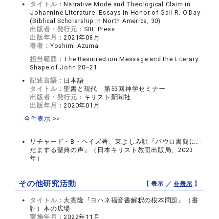
タイトル：
Narrative Mode and Theological Claim in
Johannine Literature: Essays in Honor of Gail R. O’Day
(Biblical Scholarship in North America, 30)
出版者・発行元：
SBL Press
出版年月：
2021年08月
著者：
Yoshimi Azuma
担当範囲：
The Resurrection Message and the Literary
Shape of John 20–21
記述言語：
日本語
タイトル：
聖書と現代 第53回神学セミナー
出版者・発行元：
キリスト新聞社
出版年月：
2020年01月
全件表示 >>
リチャード・B・ヘイズ著、東よしみ訳『パウロ書簡にこ
だまする聖典の声』（日本キリスト教団出版局、2023
年）
その他研究活動
【 表示 ／
非表示
】
タイトル：
大貫隆『ヨハネ福音書解釈の根本問題』（書
評）本の広場
実施年月：
2022年11月