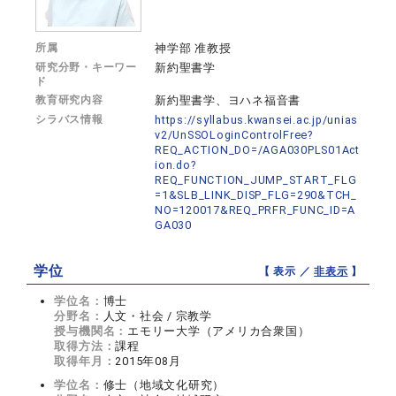
所属
神学部 准教授
研究分野・キーワー
新約聖書学
ド
教育研究内容
新約聖書学、ヨハネ福音書
シラバス情報
https://syllabus.kwansei.ac.jp/unias
v2/UnSSOLoginControlFree?
REQ_ACTION_DO=/AGA030PLS01Act
ion.do?
REQ_FUNCTION_JUMP_START_FLG
=1&SLB_LINK_DISP_FLG=290&TCH_
NO=120017&REQ_PRFR_FUNC_ID=A
GA030
学位
【 表示 ／
非表示
】
学位名：
博士
分野名：
人文・社会 / 宗教学
授与機関名：
エモリー大学（アメリカ合衆国）
取得方法：
課程
取得年月：
2015年08月
学位名：
修士（地域文化研究）