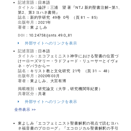
記述言語：
日本語
タイトル：
論評：三浦 望 著『NTJ 新約聖書注解―第1、
第2、第3 ヨハネ書簡』
誌名：
新約学研究 49巻 0号 （頁 81 ～ 85）
出版年月：
2021年
著者：
東 よしみ
DOI：
10.24758/jsnts.49.0_81
外部サイトへのリンクを表示
記述言語：
日本語
タイトル：
エコフェミニスト神学における聖書の位置づ
けーローズマリー・ラドフォード・リューサーとイヴォ
ネ・ゲバラからー
誌名：
キリスト教と文化研究 21号 （頁 31 ～ 48）
出版年月：
2020年03月
著者：
東よしみ、大宮有博
掲載種別：
研究論文（大学，研究機関等紀要）
共著区分：
共著
外部サイトへのリンクを表示
全件表示 >>
東よしみ「エコフェミニスト聖書解釈の視点で読むヨハ
ネ福音書のプロローグ」『エコロジカル聖書解釈の手引