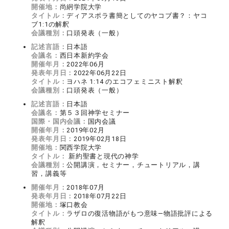
開催地：
尚絅学院大学
タイトル：
ディアスポラ書簡としてのヤコブ書？：ヤコ
ブ1:1の解釈
会議種別：
口頭発表（一般）
記述言語：
日本語
会議名：
西日本新約学会
開催年月：
2022年06月
発表年月日：
2022年06月22日
タイトル：
ヨハネ 1:14 のエコフェミニスト解釈
会議種別：
口頭発表（一般）
記述言語：
日本語
会議名：
第５３回神学セミナー
国際・国内会議：
国内会議
開催年月：
2019年02月
発表年月日：
2019年02月18日
開催地：
関西学院大学
タイトル：
新約聖書と現代の神学
会議種別：
公開講演，セミナー，チュートリアル，講
習，講義等
開催年月：
2018年07月
発表年月日：
2018年07月22日
開催地：
塚口教会
タイトル：
ラザロの復活物語がもつ意味―物語批評による
解釈