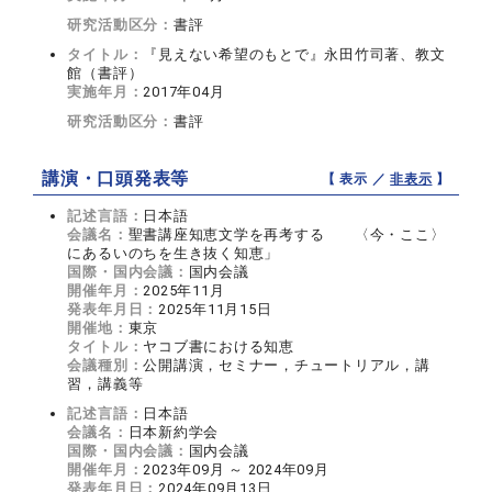
研究活動区分：
書評
タイトル：
『見えない希望のもとで』永田竹司著、教文
館（書評）
実施年月：
2017年04月
研究活動区分：
書評
講演・口頭発表等
【 表示 ／
非表示
】
記述言語：
日本語
会議名：
聖書講座知恵文学を再考する 〈今・ここ〉
にあるいのちを生き抜く知恵」
国際・国内会議：
国内会議
開催年月：
2025年11月
発表年月日：
2025年11月15日
開催地：
東京
タイトル：
ヤコブ書における知恵
会議種別：
公開講演，セミナー，チュートリアル，講
習，講義等
記述言語：
日本語
会議名：
日本新約学会
国際・国内会議：
国内会議
開催年月：
2023年09月 ～ 2024年09月
発表年月日：
2024年09月13日