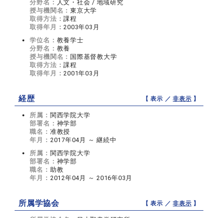
分野名：
人文・社会 / 地域研究
授与機関名：
東京大学
取得方法：
課程
取得年月：
2003年03月
学位名：
教養学士
分野名：
教養
授与機関名：
国際基督教大学
取得方法：
課程
取得年月：
2001年03月
経歴
【 表示 ／
非表示
】
所属：
関西学院大学
部署名：
神学部
職名：
准教授
年月：
2017年04月 ～ 継続中
所属：
関西学院大学
部署名：
神学部
職名：
助教
年月：
2012年04月 ～ 2016年03月
所属学協会
【 表示 ／
非表示
】