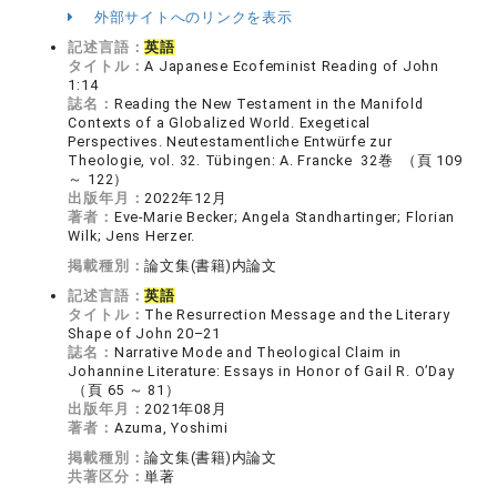
外部サイトへのリンクを表示
記述言語：
英語
タイトル：
A Japanese Ecofeminist Reading of John
1:14
誌名：
Reading the New Testament in the Manifold
Contexts of a Globalized World. Exegetical
Perspectives. Neutestamentliche Entwürfe zur
Theologie, vol. 32. Tübingen: A. Francke 32巻 （頁 109
～ 122）
出版年月：
2022年12月
著者：
Eve-Marie Becker; Angela Standhartinger; Florian
Wilk; Jens Herzer.
掲載種別：
論文集(書籍)内論文
記述言語：
英語
タイトル：
The Resurrection Message and the Literary
Shape of John 20–21
誌名：
Narrative Mode and Theological Claim in
Johannine Literature: Essays in Honor of Gail R. O’Day
（頁 65 ～ 81）
出版年月：
2021年08月
著者：
Azuma, Yoshimi
掲載種別：
論文集(書籍)内論文
共著区分：
単著