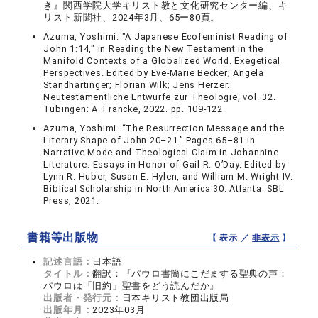
き』関西学院大学キリスト教と文化研究センター編、キ
リスト新聞社、2024年3月、65ー80頁。
Azuma, Yoshimi. "A Japanese Ecofeminist Reading of
John 1:14," in Reading the New Testament in the
Manifold Contexts of a Globalized World. Exegetical
Perspectives. Edited by Eve-Marie Becker; Angela
Standhartinger; Florian Wilk; Jens Herzer.
Neutestamentliche Entwürfe zur Theologie, vol. 32.
Tübingen: A. Francke, 2022. pp. 109-122.
Azuma, Yoshimi. “The Resurrection Message and the
Literary Shape of John 20–21.” Pages 65–81 in
Narrative Mode and Theological Claim in Johannine
Literature: Essays in Honor of Gail R. O’Day. Edited by
Lynn R. Huber, Susan E. Hylen, and William M. Wright IV.
Biblical Scholarship in North America 30. Atlanta: SBL
Press, 2021.
書籍等出版物
【 表示 ／
非表示
】
記述言語：
日本語
タイトル：
翻訳：『パウロ書簡にこだまする聖典の声：
パウロは「旧約」聖書をどう読んだか』
出版者・発行元：
日本キリスト教団出版局
出版年月：
2023年03月