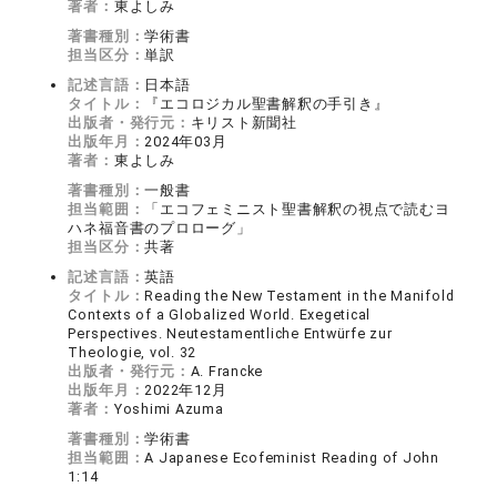
著者：
東よしみ
著書種別：
学術書
担当区分：
単訳
記述言語：
日本語
タイトル：
『エコロジカル聖書解釈の手引き』
出版者・発行元：
キリスト新聞社
出版年月：
2024年03月
著者：
東よしみ
著書種別：
一般書
担当範囲：
「エコフェミニスト聖書解釈の視点で読むヨ
ハネ福音書のプロローグ」
担当区分：
共著
記述言語：
英語
タイトル：
Reading the New Testament in the Manifold
Contexts of a Globalized World. Exegetical
Perspectives. Neutestamentliche Entwürfe zur
Theologie, vol. 32
出版者・発行元：
A. Francke
出版年月：
2022年12月
著者：
Yoshimi Azuma
著書種別：
学術書
担当範囲：
A Japanese Ecofeminist Reading of John
1:14