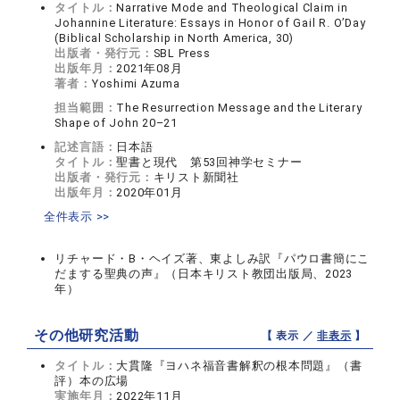
タイトル：
Narrative Mode and Theological Claim in
Johannine Literature: Essays in Honor of Gail R. O’Day
(Biblical Scholarship in North America, 30)
出版者・発行元：
SBL Press
出版年月：
2021年08月
著者：
Yoshimi Azuma
担当範囲：
The Resurrection Message and the Literary
Shape of John 20–21
記述言語：
日本語
タイトル：
聖書と現代 第53回神学セミナー
出版者・発行元：
キリスト新聞社
出版年月：
2020年01月
全件表示 >>
リチャード・B・ヘイズ著、東よしみ訳『パウロ書簡にこ
だまする聖典の声』（日本キリスト教団出版局、2023
年）
その他研究活動
【 表示 ／
非表示
】
タイトル：
大貫隆『ヨハネ福音書解釈の根本問題』（書
評）本の広場
実施年月：
2022年11月