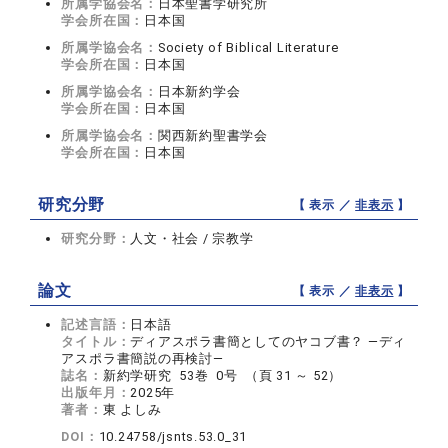
所属学協会名：
日本聖書学研究所
学会所在国：
日本国
所属学協会名：
Society of Biblical Literature
学会所在国：
日本国
所属学協会名：
日本新約学会
学会所在国：
日本国
所属学協会名：
関西新約聖書学会
学会所在国：
日本国
研究分野
【 表示 ／
非表示
】
研究分野：
人文・社会 / 宗教学
論文
【 表示 ／
非表示
】
記述言語：
日本語
タイトル：
ディアスポラ書簡としてのヤコブ書？ ―ディ
アスポラ書簡説の再検討―
誌名：
新約学研究 53巻 0号 （頁 31 ～ 52）
出版年月：
2025年
著者：
東 よしみ
DOI：
10.24758/jsnts.53.0_31