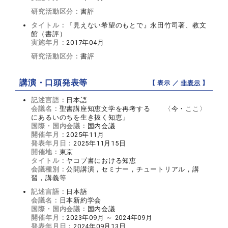
研究活動区分：
書評
タイトル：
『見えない希望のもとで』永田竹司著、教文
館（書評）
実施年月：
2017年04月
研究活動区分：
書評
講演・口頭発表等
【 表示 ／
非表示
】
記述言語：
日本語
会議名：
聖書講座知恵文学を再考する 〈今・ここ〉
にあるいのちを生き抜く知恵」
国際・国内会議：
国内会議
開催年月：
2025年11月
発表年月日：
2025年11月15日
開催地：
東京
タイトル：
ヤコブ書における知恵
会議種別：
公開講演，セミナー，チュートリアル，講
習，講義等
記述言語：
日本語
会議名：
日本新約学会
国際・国内会議：
国内会議
開催年月：
2023年09月 ～ 2024年09月
発表年月日：
2024年09月13日