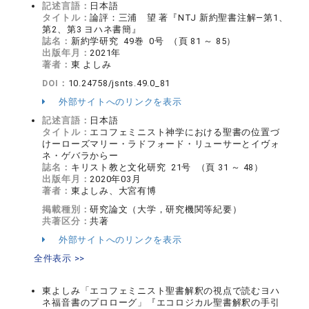
記述言語：
日本語
タイトル：
論評：三浦 望 著『NTJ 新約聖書注解―第1、
第2、第3 ヨハネ書簡』
誌名：
新約学研究 49巻 0号 （頁 81 ～ 85）
出版年月：
2021年
著者：
東 よしみ
DOI：
10.24758/jsnts.49.0_81
外部サイトへのリンクを表示
記述言語：
日本語
タイトル：
エコフェミニスト神学における聖書の位置づ
けーローズマリー・ラドフォード・リューサーとイヴォ
ネ・ゲバラからー
誌名：
キリスト教と文化研究 21号 （頁 31 ～ 48）
出版年月：
2020年03月
著者：
東よしみ、大宮有博
掲載種別：
研究論文（大学，研究機関等紀要）
共著区分：
共著
外部サイトへのリンクを表示
全件表示 >>
東よしみ「エコフェミニスト聖書解釈の視点で読むヨハ
ネ福音書のプロローグ」『エコロジカル聖書解釈の手引