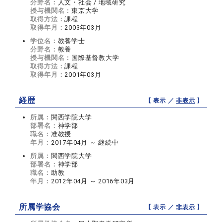
分野名：
人文・社会 / 地域研究
授与機関名：
東京大学
取得方法：
課程
取得年月：
2003年03月
学位名：
教養学士
分野名：
教養
授与機関名：
国際基督教大学
取得方法：
課程
取得年月：
2001年03月
経歴
【 表示 ／
非表示
】
所属：
関西学院大学
部署名：
神学部
職名：
准教授
年月：
2017年04月 ～ 継続中
所属：
関西学院大学
部署名：
神学部
職名：
助教
年月：
2012年04月 ～ 2016年03月
所属学協会
【 表示 ／
非表示
】