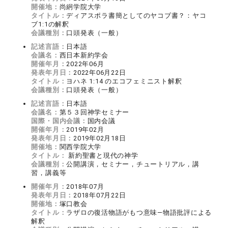
開催地：
尚絅学院大学
タイトル：
ディアスポラ書簡としてのヤコブ書？：ヤコ
ブ1:1の解釈
会議種別：
口頭発表（一般）
記述言語：
日本語
会議名：
西日本新約学会
開催年月：
2022年06月
発表年月日：
2022年06月22日
タイトル：
ヨハネ 1:14 のエコフェミニスト解釈
会議種別：
口頭発表（一般）
記述言語：
日本語
会議名：
第５３回神学セミナー
国際・国内会議：
国内会議
開催年月：
2019年02月
発表年月日：
2019年02月18日
開催地：
関西学院大学
タイトル：
新約聖書と現代の神学
会議種別：
公開講演，セミナー，チュートリアル，講
習，講義等
開催年月：
2018年07月
発表年月日：
2018年07月22日
開催地：
塚口教会
タイトル：
ラザロの復活物語がもつ意味―物語批評による
解釈