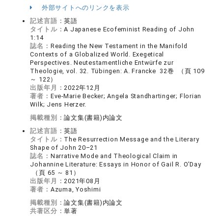
外部サイトへのリンクを表示
記述言語：
英語
タイトル：
A Japanese Ecofeminist Reading of John
1:14
誌名：
Reading the New Testament in the Manifold
Contexts of a Globalized World. Exegetical
Perspectives. Neutestamentliche Entwürfe zur
Theologie, vol. 32. Tübingen: A. Francke 32巻 （頁 109
～ 122）
出版年月：
2022年12月
著者：
Eve-Marie Becker; Angela Standhartinger; Florian
Wilk; Jens Herzer.
掲載種別：
論文集(書籍)内論文
記述言語：
英語
タイトル：
The Resurrection Message and the Literary
Shape of John 20–21
誌名：
Narrative Mode and Theological Claim in
Johannine Literature: Essays in Honor of Gail R. O’Day
（頁 65 ～ 81）
出版年月：
2021年08月
著者：
Azuma, Yoshimi
掲載種別：
論文集(書籍)内論文
共著区分：
単著