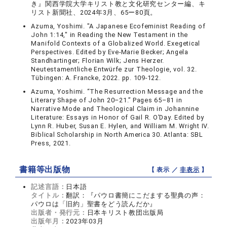
き』関西学院大学キリスト教と文化研究センター編、キ
リスト新聞社、2024年3月、65ー80頁。
Azuma, Yoshimi. "A Japanese Ecofeminist Reading of
John 1:14," in Reading the New Testament in the
Manifold Contexts of a Globalized World. Exegetical
Perspectives. Edited by Eve-Marie Becker; Angela
Standhartinger; Florian Wilk; Jens Herzer.
Neutestamentliche Entwürfe zur Theologie, vol. 32.
Tübingen: A. Francke, 2022. pp. 109-122.
Azuma, Yoshimi. “The Resurrection Message and the
Literary Shape of John 20–21.” Pages 65–81 in
Narrative Mode and Theological Claim in Johannine
Literature: Essays in Honor of Gail R. O’Day. Edited by
Lynn R. Huber, Susan E. Hylen, and William M. Wright IV.
Biblical Scholarship in North America 30. Atlanta: SBL
Press, 2021.
書籍等出版物
【 表示 ／
非表示
】
記述言語：
日本語
タイトル：
翻訳：『パウロ書簡にこだまする聖典の声：
パウロは「旧約」聖書をどう読んだか』
出版者・発行元：
日本キリスト教団出版局
出版年月：
2023年03月