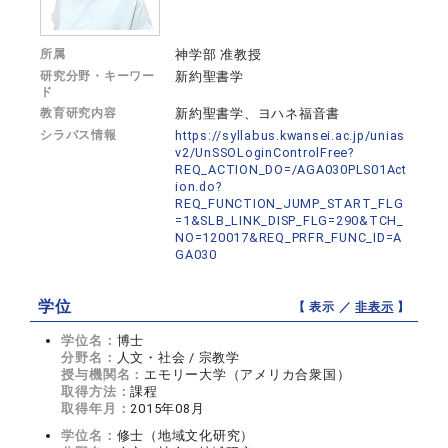
所属
神学部 准教授
研究分野・キーワー
新約聖書学
ド
教育研究内容
新約聖書学、ヨハネ福音書
シラバス情報
https://syllabus.kwansei.ac.jp/unias
v2/UnSSOLoginControlFree?
REQ_ACTION_DO=/AGA030PLS01Act
ion.do?
REQ_FUNCTION_JUMP_START_FLG
=1&SLB_LINK_DISP_FLG=290&TCH_
NO=120017&REQ_PRFR_FUNC_ID=A
GA030
学位
【 表示 ／
非表示
】
学位名：
博士
分野名：
人文・社会 / 宗教学
授与機関名：
エモリー大学（アメリカ合衆国）
取得方法：
課程
取得年月：
2015年08月
学位名：
修士（地域文化研究）