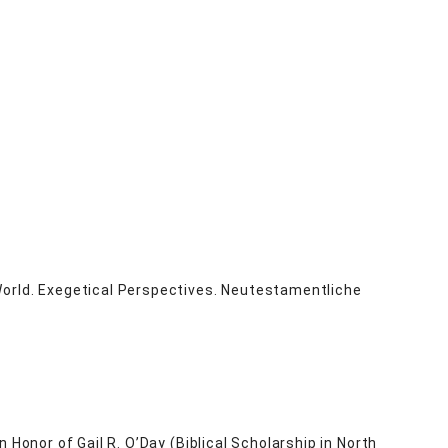
World. Exegetical Perspectives. Neutestamentliche
 Honor of Gail R. O’Day (Biblical Scholarship in North