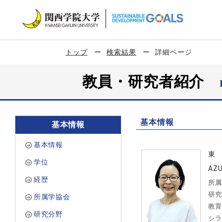
トップ
検索結果
詳細ページ
教員・研究者紹介
基本情報
基本情報
基本情報
東
学位
AZU
経歴
所属
研究
所属学協会
教育
研究分野
シラ