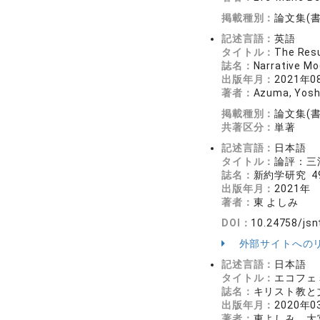
掲載種別：
論文集(
記述言語：
英語
タイトル：
The Resu
誌名：
Narrative Mo
出版年月：
2021年0
著者：
Azuma, Yosh
掲載種別：
論文集(
共著区分：
単著
記述言語：
日本語
タイトル：
論評：三
誌名：
新約学研究 49
出版年月：
2021年
著者：
東 よしみ
DOI：
10.24758/jsn
外部サイトへの
記述言語：
日本語
タイトル：
エコフェ
誌名：
キリスト教と文化
出版年月：
2020年0
著者：
東よしみ、大