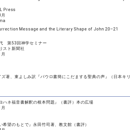
L Press
8月
uma
rrection Message and the Literary Shape of John 20–21
代 第53回神学セミナー
リスト新聞社
1月
イズ著、東よしみ訳『パウロ書簡にこだまする聖典の声』（日本キリ
ヨハネ福音書解釈の根本問題』（書評）本の広場
1月
い希望のもとで』永田竹司著、教文館（書評）