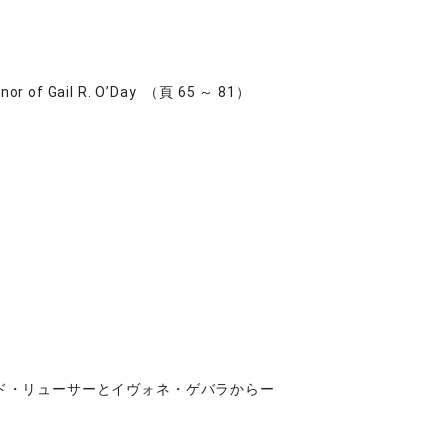
Honor of Gail R. O’Day （頁 65 ～ 81）
ド・リューサーとイヴォネ・ゲバラからー