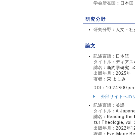
学会所在国：
日本国
研究分野
研究分野：
人文・社会
論文
記述言語：
日本語
タイトル：
ディアス
誌名：
新約学研究 53
出版年月：
2025年
著者：
東 よしみ
DOI：
10.24758/jsn
外部サイトへの
記述言語：
英語
タイトル：
A Japane
誌名：
Reading the 
zur Theologie, vo
出版年月：
2022年1
著者：
Eve-Marie Bec