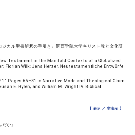
ロジカル聖書解釈の手引き』関西学院大学キリスト教と文化研
New Testament in the Manifold Contexts of a Globalized
er; Florian Wilk; Jens Herzer. Neutestamentliche Entwürfe
1.” Pages 65–81 in Narrative Mode and Theological Claim
usan E. Hylen, and William M. Wright IV. Biblical
【 表示 ／
非表示
】
んだか』