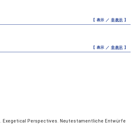
【 表示 ／
非表示
】
【 表示 ／
非表示
】
d. Exegetical Perspectives. Neutestamentliche Entwürfe