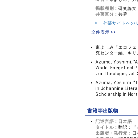
掲載種別：
研究論文
共著区分：
共著
外部サイトへの
全件表示 >>
東よしみ「エコフェ
究センター編、キリス
Azuma, Yoshimi. "A
World. Exegetical 
zur Theologie, vol.
Azuma, Yoshimi. “T
in Johannine Literat
Scholarship in Nort
書籍等出版物
記述言語：
日本語
タイトル：
翻訳：『
出版者・発行元：
日