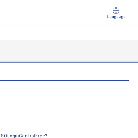
Language
nSSOLoginControlFree?