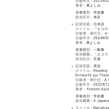
出版年月：
2023年0
著者：
東よしみ
著書種別：
学術書
担当区分：
単訳
記述言語：
日本語
タイトル：
『エコロ
出版者・発行元：
キ
出版年月：
2024年0
著者：
東よしみ
著書種別：
一般書
担当範囲：
「エコフ
担当区分：
共著
記述言語：
英語
タイトル：
Reading 
Entwürfe zur Theolo
出版者・発行元：
A.
出版年月：
2022年1
著者：
Yoshimi Az
著書種別：
学術書
担当範囲：
A Japane
タイトル：
Narrativ