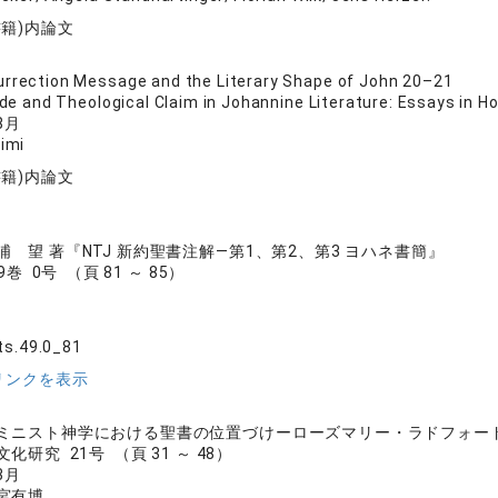
書籍)内論文
rrection Message and the Literary Shape of John 20–21
de and Theological Claim in Johannine Literature: Essays in 
8月
imi
書籍)内論文
浦 望 著『NTJ 新約聖書注解―第1、第2、第3 ヨハネ書簡』
巻 0号 （頁 81 ～ 85）
ts.49.0_81
リンクを表示
ミニスト神学における聖書の位置づけーローズマリー・ラドフォー
研究 21号 （頁 31 ～ 48）
3月
宮有博