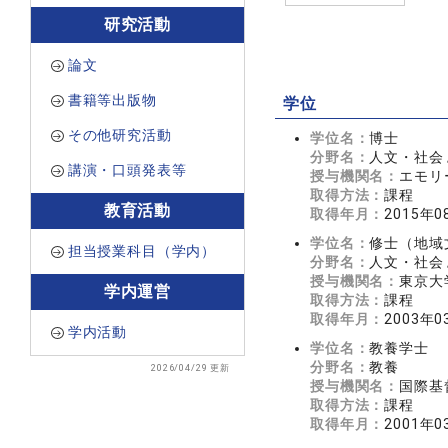
研究活動
論文
書籍等出版物
学位
その他研究活動
学位名：
博士
分野名：
人文・社会 
講演・口頭発表等
授与機関名：
エモリ
取得方法：
課程
教育活動
取得年月：
2015年0
学位名：
修士（地域
担当授業科目（学内）
分野名：
人文・社会 
授与機関名：
東京大
学内運営
取得方法：
課程
取得年月：
2003年0
学内活動
学位名：
教養学士
分野名：
教養
2026/04/29 更新
授与機関名：
国際基
取得方法：
課程
取得年月：
2001年0