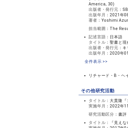
America, 30)
出版者・発行元：
SB
出版年月：
2021年0
著者：
Yoshimi Az
担当範囲：
The Resu
記述言語：
日本語
タイトル：
聖書と現
出版者・発行元：
キ
出版年月：
2020年0
全件表示 >>
リチャード・B・ヘ
その他研究活動
タイトル：
大貫隆『
実施年月：
2022年1
研究活動区分：
書評
タイトル：
『見えな