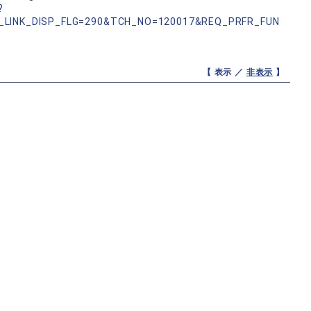
?
_LINK_DISP_FLG=290&TCH_NO=120017&REQ_PRFR_FUN
【 表示 ／
非表示
】