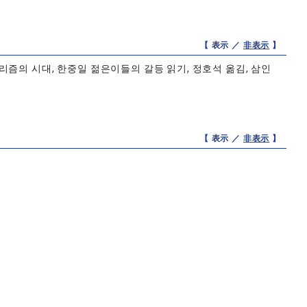
【 表示 ／
非表示
】
즘의 시대, 한중일 젊은이들의 갈등 읽기, 정호석 옮김, 삼인
【 表示 ／
非表示
】