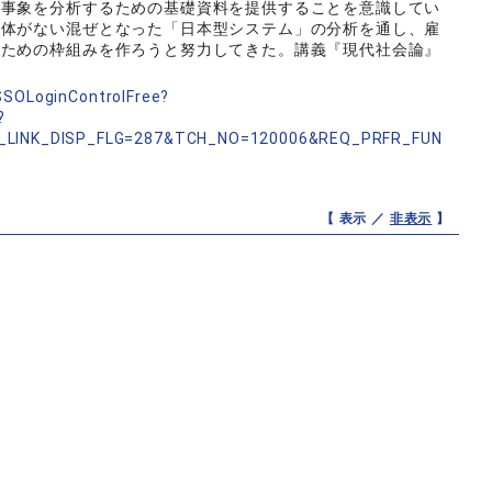
る事象を分析するための基礎資料を提供することを意識してい
実体がない混ぜとなった「日本型システム」の分析を通し、雇
るための枠組みを作ろうと努力してきた。講義『現代社会論』
nSSOLoginControlFree?
?
_LINK_DISP_FLG=287&TCH_NO=120006&REQ_PRFR_FUN
【 表示 ／
非表示
】