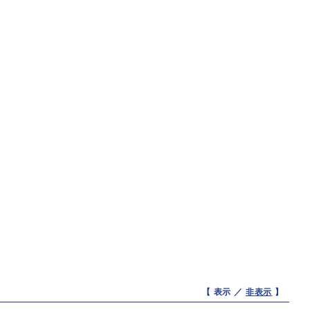
【 表示 ／
非表示
】