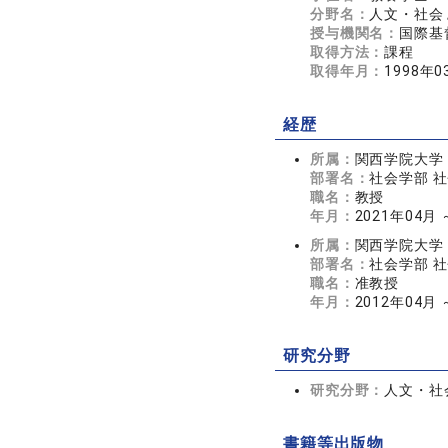
分野名：
人文・社会 
授与機関名：
国際基
取得方法：
課程
取得年月：
1998年0
経歴
所属：
関西学院大学
部署名：
社会学部 
職名：
教授
年月：
2021年04月
所属：
関西学院大学
部署名：
社会学部 
職名：
准教授
年月：
2012年04月 
研究分野
研究分野：
人文・社会
書籍等出版物