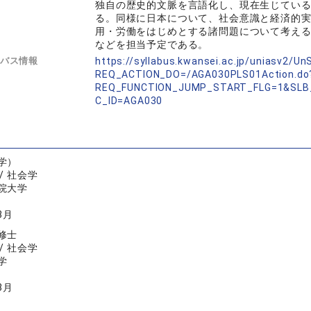
独自の歴史的文脈を言語化し、現在生じてい
る。同様に日本について、社会意識と経済的
用・労働をはじめとする諸問題について考え
などを担当予定である。
バス情報
https://syllabus.kwansei.ac.jp/uniasv2/U
REQ_ACTION_DO=/AGA030PLS01Action.do
REQ_FUNCTION_JUMP_START_FLG=1&SLB
C_ID=AGA030
学）
/ 社会学
院大学
3月
修士
/ 社会学
学
3月