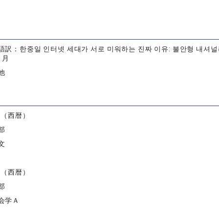
訳：한중일 인터넷 세대가 서로 미워하는 진짜 이유: 불안형 내셔널리
1月
他
）
度（西暦）
部
文
度（西暦）
部
会学Ａ