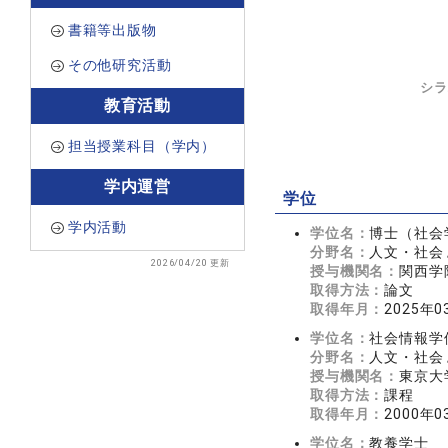
書籍等出版物
その他研究活動
シラ
教育活動
担当授業科目（学内）
学内運営
学位
学内活動
学位名：
博士（社会
分野名：
人文・社会 
2026/04/20 更新
授与機関名：
関西学
取得方法：
論文
取得年月：
2025年0
学位名：
社会情報学
分野名：
人文・社会 
授与機関名：
東京大
取得方法：
課程
取得年月：
2000年0
学位名：
教養学士