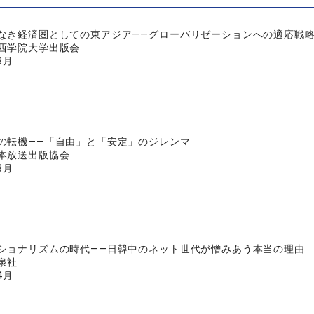
なき経済圏としての東アジア――グローバリゼーションへの適応戦
西学院大学出版会
3月
の転機――「自由」と「安定」のジレンマ
本放送出版協会
8月
ショナリズムの時代――日韓中のネット世代が憎みあう本当の理由
泉社
4月