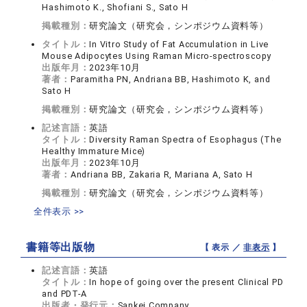
Hashimoto K., Shofiani S., Sato H
掲載種別：
研究論文（研究会，シンポジウム資料等）
タイトル：
In Vitro Study of Fat Accumulation in Live
Mouse Adipocytes Using Raman Micro-spectroscopy
出版年月：
2023年10月
著者：
Paramitha PN, Andriana BB, Hashimoto K, and
Sato H
掲載種別：
研究論文（研究会，シンポジウム資料等）
記述言語：
英語
タイトル：
Diversity Raman Spectra of Esophagus (The
Healthy Immature Mice)
出版年月：
2023年10月
著者：
Andriana BB, Zakaria R, Mariana A, Sato H
掲載種別：
研究論文（研究会，シンポジウム資料等）
全件表示 >>
書籍等出版物
【 表示 ／
非表示
】
記述言語：
英語
タイトル：
In hope of going over the present Clinical PD
and PDT-A
出版者・発行元：
Sankei Company