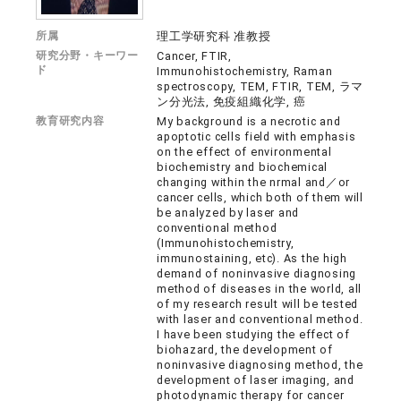
所属
理工学研究科 准教授
研究分野・キーワー
Cancer, FTIR,
ド
Immunohistochemistry, Raman
spectroscopy, TEM, FTIR, TEM, ラマ
ン分光法, 免疫組織化学, 癌
教育研究内容
My background is a necrotic and
apoptotic cells field with emphasis
on the effect of environmental
biochemistry and biochemical
changing within the nrmal and／or
cancer cells, which both of them will
be analyzed by laser and
conventional method
(Immunohistochemistry,
immunostaining, etc). As the high
demand of noninvasive diagnosing
method of diseases in the world, all
of my research result will be tested
with laser and conventional method.
I have been studying the effect of
biohazard, the development of
noninvasive diagnosing method, the
development of laser imaging, and
photodynamic therapy for cancer