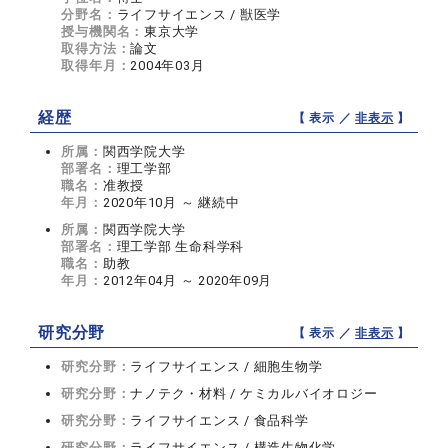
分野名：
ライフサイエンス / 獣医学
授与機関名：
東京大学
取得方法：
論文
取得年月：
2004年03月
経歴
【 表示 ／
非表示
】
所属：
関西学院大学
部署名：
理工学部
職名：
准教授
年月：
2020年10月 ～ 継続中
所属：
関西学院大学
部署名：
理工学部 生命科学科
職名：
助教
年月：
2012年04月 ～ 2020年09月
研究分野
【 表示 ／
非表示
】
研究分野：
ライフサイエンス / 細胞生物学
研究分野：
ナノテク・材料 / ケミカルバイオロジー
研究分野：
ライフサイエンス / 食品科学
研究分野：
ライフサイエンス / 構造生物化学