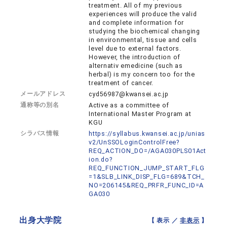
treatment. All of my previous
experiences will produce the valid
and complete information for
studying the biochemical changing
in environmental, tissue and cells
level due to external factors.
However, the introduction of
alternativ emedicine (such as
herbal) is my concern too for the
treatment of cancer.
メールアドレス
cyd56987@kwansei.ac.jp
通称等の別名
Active as a committee of
International Master Program at
KGU
シラバス情報
https://syllabus.kwansei.ac.jp/unias
v2/UnSSOLoginControlFree?
REQ_ACTION_DO=/AGA030PLS01Act
ion.do?
REQ_FUNCTION_JUMP_START_FLG
=1&SLB_LINK_DISP_FLG=689&TCH_
NO=206145&REQ_PRFR_FUNC_ID=A
GA030
出身大学院
【 表示 ／
非表示
】