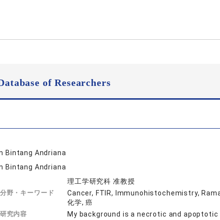
Database of Researchers
in Bintang Andriana
in Bintang Andriana
理工学研究科 准教授
分野・キーワード
Cancer, FTIR, Immunohistochemistry, 
化学, 癌
研究内容
My background is a necrotic and apoptotic 