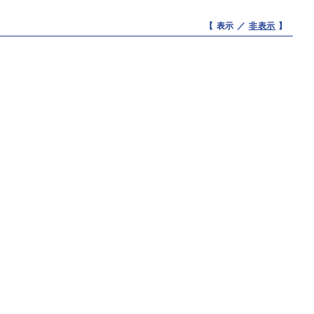
【 表示 ／
非表示
】