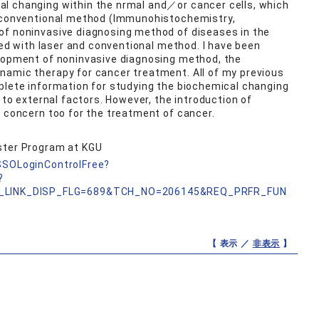
l changing within the nrmal and／or cancer cells, which
d conventional method (Immunohistochemistry,
of noninvasive diagnosing method of diseases in the
sted with laser and conventional method. I have been
elopment of noninvasive diagnosing method, the
namic therapy for cancer treatment. All of my previous
plete information for studying the biochemical changing
e to external factors. However, the introduction of
y concern too for the treatment of cancer.
ster Program at KGU
nSSOLoginControlFree?
?
_LINK_DISP_FLG=689&TCH_NO=206145&REQ_PRFR_FUN
【 表示 ／
非表示
】