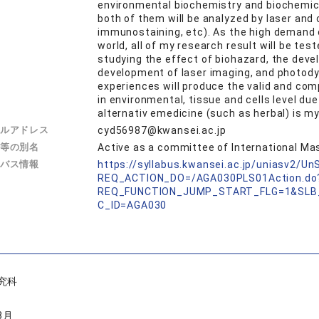
environmental biochemistry and biochemica
both of them will be analyzed by laser an
immunostaining, etc). As the high demand 
world, all of my research result will be te
studying the effect of biohazard, the dev
development of laser imaging, and photody
experiences will produce the valid and com
in environmental, tissue and cells level du
alternativ emedicine (such as herbal) is m
ルアドレス
cyd56987@kwansei.ac.jp
等の別名
Active as a committee of International Ma
バス情報
https://syllabus.kwansei.ac.jp/uniasv2/U
REQ_ACTION_DO=/AGA030PLS01Action.do
REQ_FUNCTION_JUMP_START_FLG=1&SLB
C_ID=AGA030
究科
3月