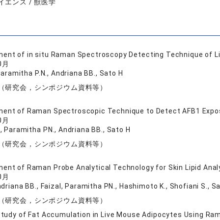
エンス / 獣医学
ent of in situ Raman Spectroscopy Detecting Technique of Li
0月
Paramitha P.N., Andriana BB., Sato H
（研究会，シンポジウム資料等）
ent of Raman Spectroscopic Technique to Detect AFB1 Exposu
0月
, Paramitha PN., Andriana BB., Sato H
（研究会，シンポジウム資料等）
ent of Raman Probe Analytical Technology for Skin Lipid Anal
0月
driana BB., Faizal, Paramitha PN., Hashimoto K., Shofiani S., S
（研究会，シンポジウム資料等）
 Study of Fat Accumulation in Live Mouse Adipocytes Using R