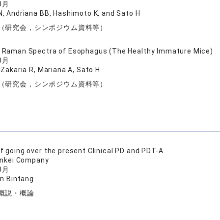
0月
, Andriana BB, Hashimoto K, and Sato H
（研究会，シンポジウム資料等）
y Raman Spectra of Esophagus (The Healthy Immature Mice)
0月
 Zakaria R, Mariana A, Sato H
（研究会，シンポジウム資料等）
of going over the present Clinical PD and PDT-A
nkei Company
0月
in Bintang
概説・概論