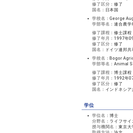
修了区分：
修了
国名：
日本国
学校名：
George Aug
学部等名：
連合農学
修了課程：
修士課程
修了年月：
1997年0
修了区分：
修了
国名：
ドイツ連邦共
学校名：
Bogor Agric
学部等名：
Animal S
修了課程：
博士課程
修了年月：
1992年0
修了区分：
修了
国名：
インドネシア
学位
学位名：
博士
分野名：
ライフサイエ
授与機関名：
東京大
取得方法：
論文