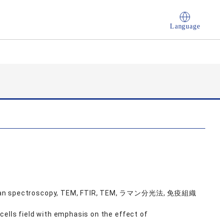
Language
Raman spectroscopy, TEM, FTIR, TEM, ラマン分光法, 免疫組織
cells field with emphasis on the effect of