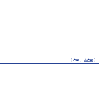
【 表示 ／
非表示
】