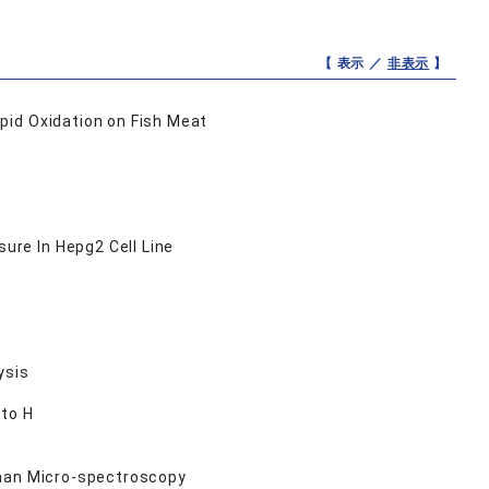
【 表示 ／
非表示
】
pid Oxidation on Fish Meat
re In Hepg2 Cell Line
ysis
ato H
aman Micro-spectroscopy