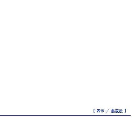
【 表示 ／
非表示
】