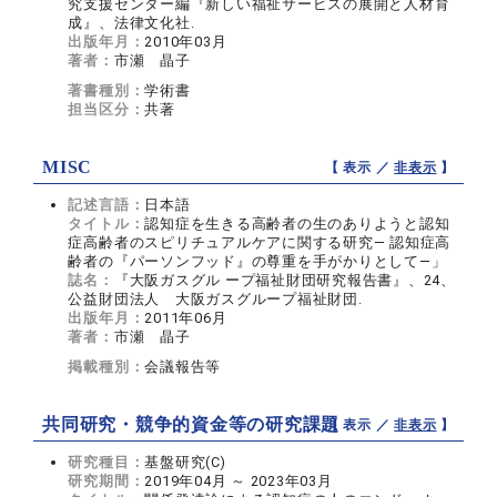
究支援センター編『新しい福祉サービスの展開と人材育
成』、法律文化社.
出版年月：
2010年03月
著者：
市瀬 晶子
著書種別：
学術書
担当区分：
共著
MISC
【 表示 ／
非表示
】
記述言語：
日本語
タイトル：
認知症を生きる高齢者の生のありようと認知
症高齢者のスピリチュアルケアに関する研究― 認知症高
齢者の『パーソンフッド』の尊重を手がかりとして―」
誌名：
『大阪ガスグル ープ福祉財団研究報告書』、24、
公益財団法人 大阪ガスグループ福祉財団.
出版年月：
2011年06月
著者：
市瀬 晶子
掲載種別：
会議報告等
共同研究・競争的資金等の研究課題
【 表示 ／
非表示
】
研究種目：
基盤研究(C)
研究期間：
2019年04月 ～ 2023年03月