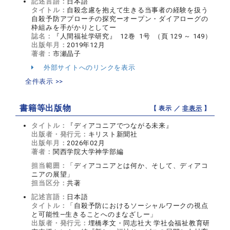
記述言語：
日本語
タイトル：
自殺念慮を抱えて生きる当事者の経験を扱う
自殺予防アプローチの探究ーオープン・ダイアローグの
枠組みを手がかりとしてー
誌名：
『人間福祉学研究』 12巻 1号 （頁 129 ～ 149）
出版年月：
2019年12月
著者：
市瀬晶子
外部サイトへのリンクを表示
全件表示 >>
書籍等出版物
【 表示 ／
非表示
】
タイトル：
『ディアコニアでつながる未来』
出版者・発行元：
キリスト新聞社
出版年月：
2026年02月
著者：
関西学院大学神学部編
担当範囲：
「ディアコニアとは何か、そして、ディアコ
ニアの展望」
担当区分：
共著
記述言語：
日本語
タイトル：
「自殺予防におけるソーシャルワークの視点
と可能性―生きることへのまなざしー」
出版者・発行元：
埋橋孝文・同志社大 学社会福祉教育研