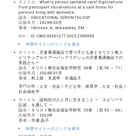
タイトル：
What is person-centered care? Explorations
from participant observations at a care home for
persons living with dementia
誌名：
EDUCATIONAL GERONTOLOGY
出版年月：
2025年05月
著者：
Ichinose, A; Anbaecken, EM
DOI：
10.1080/03601277.2025.2509999
外部サイトへのリンクを表示
タイトル：
児童養護施設で育つ子ども達とキリスト教ス
ピリチュアルケアーバングラデシュの児童養護施設での
実践からー
誌名：
キリスト教社会福祉学研究 56巻 （頁 58 ～ 71）
出版年月：
2024年01月
著者：
村上渡・木原琴・市瀬晶子
専門分野：
人文・社会 / 子ども学、保育学，人文・社会 /
社会福祉学
タイトル：
認知症の人と共に生きること ―「エピソード
記述」を通して ―
誌名：
キリスト教社会福祉学研究 55巻 （頁 55 ～ 66）
出版年月：
2023年
著者：
市瀬 晶子
外部サイトへのリンクを表示