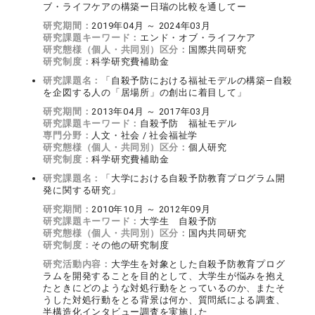
ブ・ライフケアの構築ー日瑞の比較を通してー
研究期間：
2019年04月 ～ 2024年03月
研究課題キーワード：
エンド・オブ・ライフケア
研究態様（個人・共同別）区分：
国際共同研究
研究制度：
科学研究費補助金
研究課題名：
「自殺予防における福祉モデルの構築―自殺
を企図する人の「居場所」の創出に着目して」
研究期間：
2013年04月 ～ 2017年03月
研究課題キーワード：
自殺予防 福祉モデル
専門分野：
人文・社会 / 社会福祉学
研究態様（個人・共同別）区分：
個人研究
研究制度：
科学研究費補助金
研究課題名：
「大学における自殺予防教育プログラム開
発に関する研究」
研究期間：
2010年10月 ～ 2012年09月
研究課題キーワード：
大学生 自殺予防
研究態様（個人・共同別）区分：
国内共同研究
研究制度：
その他の研究制度
研究活動内容：
大学生を対象とした自殺予防教育プログ
ラムを開発することを目的として、大学生が悩みを抱え
たときにどのような対処行動をとっているのか、またそ
うした対処行動をとる背景は何か、質問紙による調査、
半構造化インタビュー調査を実施した