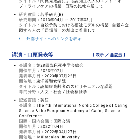
タイトル：
関係発達論による認知症の人のエンド・オ
ブ・ライフケアの構築―日瑞の比較を通して―
研究種目：
若手研究(B)
研究期間：
2013年04月 ～ 2017年03月
タイトル：
自殺予防における福祉モデルの構築―自殺を企
図する人の「居場所」の創出に着目して
外部サイトへのリンクを表示
講演・口頭発表等
【 表示 ／
非表示
】
会議名：
第28回臨床死生学会総会
開催年月：
2023年07月
発表年月日：
2023年07月22日
開催地：
東洋英和女学院
タイトル：
認知症高齢者のスピリチュアルな課題
専門分野：
人文・社会 / 社会福祉学
記述言語：
英語
会議名：
The 4th International Nordic College of Caring
Science & the European Academy of Caring Science
Conference
国際・国内会議：
国際会議
開催年月：
2022年04月
発表年月日：
2022年04月27日
開催地：
Mälardalen University