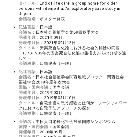
タイトル：
End of life care in group home for older
persons with dementia: An exploratory case study in
Japan
会議種別：
ポスター発表
記述言語：
日本語
会議名：
日本社会福祉学会第69回秋季大会
開催年月：
2021年09月
発表年月日：
2021年09月12日
タイトル：
安楽死合法化論における社会的排除の問題
―1870-1906年の安楽死合法化論の生権力からの分析を通
してー
会議種別：
口頭発表（一般）
記述言語：
日本語
会議名：
日本社会福祉学会関西地域ブロック・関西社会
福祉学会2018年度年次大会
国際・国内会議：
国内会議
開催年月：
2019年03月
発表年月日：
2019年03月10日
タイトル：
自殺念慮を患う経験とは何か―ソーシャルワー
クにおける自殺予防アプローチの探究―
会議種別：
口頭発表（一般）
会議名：
中日人口老齢化社会対策国際シンポジウム
国際・国内会議：
国際会議
開催年月：
2018年09月