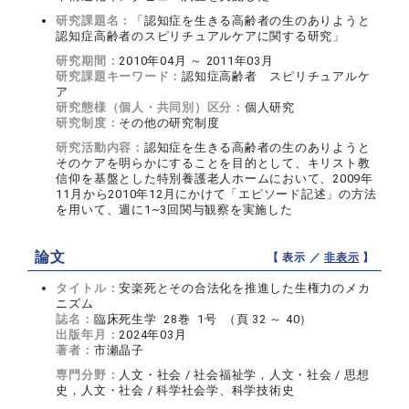
研究課題名：
「認知症を生きる高齢者の生のありようと
認知症高齢者のスピリチュアルケアに関する研究」
研究期間：
2010年04月 ～ 2011年03月
研究課題キーワード：
認知症高齢者 スピリチュアルケ
ア
研究態様（個人・共同別）区分：
個人研究
研究制度：
その他の研究制度
研究活動内容：
認知症を生きる高齢者の生のありようと
そのケアを明らかにすることを目的として、キリスト教
信仰を基盤とした特別養護老人ホームにおいて、2009年
11月から2010年12月にかけて「エピソード記述」の方法
を用いて、週に1~3回関与観察を実施した
論文
【 表示 ／
非表示
】
タイトル：
安楽死とその合法化を推進した生権力のメカ
ニズム
誌名：
臨床死生学 28巻 1号 （頁 32 ～ 40）
出版年月：
2024年03月
著者：
市瀬晶子
専門分野：
人文・社会 / 社会福祉学，人文・社会 / 思想
史，人文・社会 / 科学社会学、科学技術史