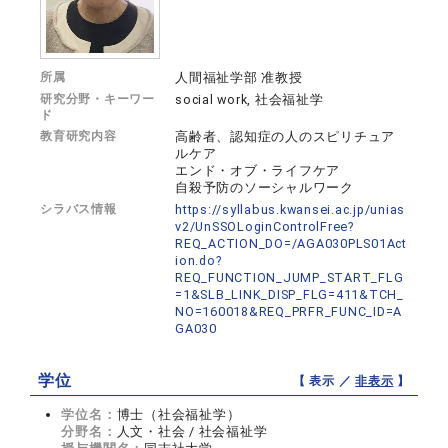
所属
人間福祉学部 准教授
研究分野・キーワー
social work, 社会福祉学
ド
教育研究内容
高齢者、認知症の人のスピリチュア
ルケア
エンド・オブ・ライフケア
自殺予防のソーシャルワーク
シラバス情報
https://syllabus.kwansei.ac.jp/unias
v2/UnSSOLoginControlFree?
REQ_ACTION_DO=/AGA030PLS01Act
ion.do?
REQ_FUNCTION_JUMP_START_FLG
=1&SLB_LINK_DISP_FLG=411&TCH_
NO=160018&REQ_PRFR_FUNC_ID=A
GA030
学位
【 表示 ／
非表示
】
学位名：
博士（社会福祉学）
分野名：
人文・社会 / 社会福祉学