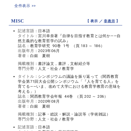
全件表示 >>
MISC
【 表示 ／
非表示
】
記述言語：
日本語
タイトル：
宮川幸奈著『自律を目指す教育とは何か――自
然主義的な教育哲学の試み』
誌名：
教育学研究 90巻 1号 （頁 183 ～ 186）
出版年月：
2023年06月
著者：
白銀 夏樹
掲載種別：
書評論文，書評，文献紹介等
専門分野：
人文・社会 / 教育学
タイトル：
シンポジウムの議論を振り返って（関西教育
学会第71回大会公開シンポジウム「『人を育てる人』を
育てる――いま、改めて大学における教育学教育の意味を
考える」）
誌名：
関西教育学会年報 44巻 （頁 202 ～ 206）
出版年月：
2020年08月
著者：
白銀 夏樹
掲載種別：
記事・総説・解説・論説等（学術雑誌）
専門分野：
人文・社会 / 教育学
記述言語：
日本語