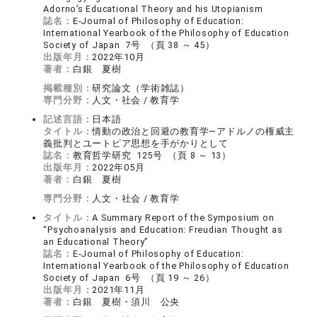
Adorno’s Educational Theory and his Utopianism
誌名：
E-Journal of Philosophy of Education:
International Yearbook of the Philosophy of Education
Society of Japan 7号 （頁 38 ～ 45）
出版年月：
2022年10月
著者：
白銀 夏樹
掲載種別：
研究論文（学術雑誌）
専門分野：
人文・社会 / 教育学
記述言語：
日本語
タイトル：
情動の政治と回避の教育学―アドルノの権威主
義批判とユートピア思想を手がかりとして
誌名：
教育哲学研究 125号 （頁 8 ～ 13）
出版年月：
2022年05月
著者：
白銀 夏樹
専門分野：
人文・社会 / 教育学
タイトル：
A Summary Report of the Symposium on
“Psychoanalysis and Education: Freudian Thought as
an Educational Theory”
誌名：
E-Journal of Philosophy of Education:
International Yearbook of the Philosophy of Education
Society of Japan 6号 （頁 19 ～ 26）
出版年月：
2021年11月
著者：
白銀 夏樹・須川 公央