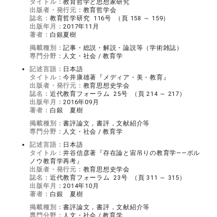
タイトル：
教育哲学と思想家研究
出版者・発行元：
教育哲学会
誌名：
教育哲学研究 116号 （頁 158 ～ 159）
出版年月：
2017年11月
著者：
白銀夏樹
掲載種別：
記事・総説・解説・論説等（学術雑誌）
専門分野：
人文・社会 / 教育学
記述言語：
日本語
タイトル：
今井康雄著『メディア・美・教育』
出版者・発行元：
教育思想史学会
誌名：
近代教育フォーラム 25号 （頁 214 ～ 217）
出版年月：
2016年09月
著者：
白銀 夏樹
掲載種別：
書評論文，書評，文献紹介等
専門分野：
人文・社会 / 教育学
記述言語：
日本語
タイトル：
井谷信彦著『存在論と宙吊りの教育学――ボル
ノウ教育学再考』
出版者・発行元：
教育思想史学会
誌名：
近代教育フォーラム 23号 （頁 311 ～ 315）
出版年月：
2014年10月
著者：
白銀 夏樹
掲載種別：
書評論文，書評，文献紹介等
専門分野：
人文・社会 / 教育学