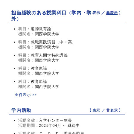
担当経験のある授業科目（学内・学
【 表示 ／
非表示
】
外）
科目：
道徳教育論
機関名：
関西学院大学
科目：
教職実践演習（中・高）
機関名：
関西学院大学
科目：
教育人間学特殊講義
機関名：
関西学院大学
科目：
教育原論
機関名：
関西学院大学
科目：
教育原論
機関名：
関西学院大学
全件表示 >>
学内活動
【 表示 ／
非表示
】
活動名称：
入学センター副長
活動期間：
2025年04月 ～ 継続中
活動名称：
Ｃ．Ｏ．Ｄ．委員会委員