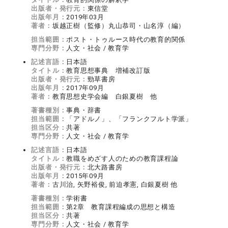
出版者・発行元：
東信堂
出版年月：
2019年03月
著者：
坂越正樹（監修）丸山恭司・山名淳（編）
担当範囲：
ポスト・トゥルース時代の教育的関係
専門分野：
人文・社会 / 教育学
記述言語：
日本語
タイトル：
教育思想事典 増補改訂版
出版者・発行元：
勁草書房
出版年月：
2017年09月
著者：
教育思想史学会編 白銀夏樹 他
著書種別：
事典・辞書
担当範囲：
「アドルノ」、「フランクフルト学派」
担当区分：
共著
専門分野：
人文・社会 / 教育学
記述言語：
日本語
タイトル：
教職をめざす人のための教育課程論
出版者・発行元：
北大路書房
出版年月：
2015年09月
著者：
古川治, 矢野裕俊, 前迫孝憲, 白銀夏樹 他
著書種別：
学術書
担当範囲：
第2章 教育課程編成の思想と構造
担当区分：
共著
専門分野：
人文・社会 / 教育学