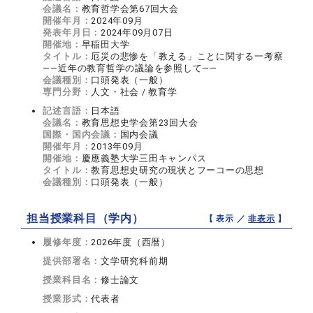
会議名：
教育哲学会第67回大会
開催年月：
2024年09月
発表年月日：
2024年09月07日
開催地：
早稲田大学
タイトル：
厄災の悲惨を「教える」ことに関する一考察
――近年の教育哲学の議論を参照して――
会議種別：
口頭発表（一般）
専門分野：
人文・社会 / 教育学
記述言語：
日本語
会議名：
教育思想史学会第23回大会
国際・国内会議：
国内会議
開催年月：
2013年09月
開催地：
慶應義塾大学三田キャンパス
タイトル：
教育思想史研究の現状とフーコーの思想
会議種別：
口頭発表（一般）
担当授業科目（学内）
【 表示 ／
非表示
】
履修年度：
2026年度（西暦）
提供部署名：
文学研究科前期
授業科目名：
修士論文
授業形式：
代表者