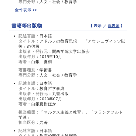
専門分野：
人文・社会 / 教育学
全件表示 >>
書籍等出版物
【 表示 ／
非表示
】
記述言語：
日本語
タイトル：
アドルノの教育思想——「アウシュヴィッツ以
後」の啓蒙
出版者・発行元：
関西学院大学出版会
出版年月：
2019年10月
著者：
白銀 夏樹
著書種別：
学術書
専門分野：
人文・社会 / 教育学
記述言語：
日本語
タイトル：
教育哲学事典
出版者・発行元：
丸善出版
出版年月：
2023年07月
著者：
白銀夏樹ほか
担当範囲：
「マルクス主義と教育」、「フランクフルト
学派」
担当区分：
共著
記述言語：
日本語
タイトル：
教育的関係の解釈学