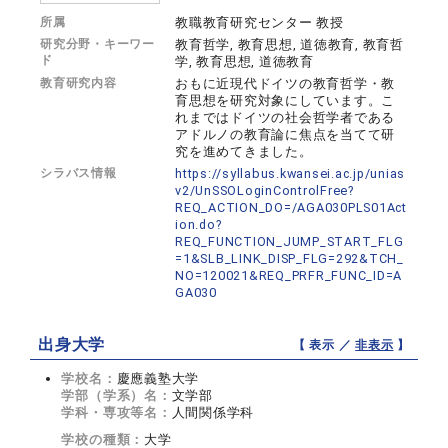
所属
教職教育研究センター 教授
研究分野・キーワー
教育哲学, 教育思想, 道徳教育, 教育哲
ド
学, 教育思想, 道徳教育
教育研究内容
おもに近現代ドイツの教育哲学・教
育思想を研究対象にしています。こ
れまではドイツの社会哲学者である
アドルノの教育論に焦点を当てて研
究を進めてきました。
シラバス情報
https://syllabus.kwansei.ac.jp/unias
v2/UnSSOLoginControlFree?
REQ_ACTION_DO=/AGA030PLS01Act
ion.do?
REQ_FUNCTION_JUMP_START_FLG
=1&SLB_LINK_DISP_FLG=292&TCH_
NO=120021&REQ_PRFR_FUNC_ID=A
GA030
出身大学
【 表示 ／
非表示
】
学校名：
慶應義塾大学
学部（学系）名：
文学部
学科・専攻等名：
人間関係学科
学校の種類：
大学