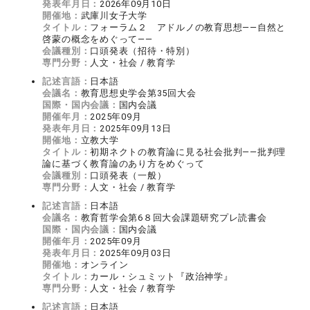
発表年月日：
2026年09月10日
開催地：
武庫川女子大学
タイトル：
フォーラム２ アドルノの教育思想――自然と
啓蒙の概念をめぐって――
会議種別：
口頭発表（招待・特別）
専門分野：
人文・社会 / 教育学
記述言語：
日本語
会議名：
教育思想史学会第35回大会
国際・国内会議：
国内会議
開催年月：
2025年09月
発表年月日：
2025年09月13日
開催地：
立教大学
タイトル：
初期ネクトの教育論に見る社会批判――批判理
論に基づく教育論のあり方をめぐって
会議種別：
口頭発表（一般）
専門分野：
人文・社会 / 教育学
記述言語：
日本語
会議名：
教育哲学会第6８回大会課題研究プレ読書会
国際・国内会議：
国内会議
開催年月：
2025年09月
発表年月日：
2025年09月03日
開催地：
オンライン
タイトル：
カール・シュミット『政治神学』
専門分野：
人文・社会 / 教育学
記述言語：
日本語