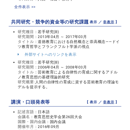
全件表示 >>
共同研究・競争的資金等の研究課題
【 表示 ／
非表示
】
研究種目：
若手研究(B)
研究期間：
2013年04月 ～ 2017年03月
タイトル：
道徳教育における自然概念と崇高概念――ドイ
ツ教育哲学とフランクフルト学派の視点
外部サイトへのリンクを表示
研究種目：
若手研究(B)
研究期間：
2006年04月 ～ 2008年03月
タイトル：
芸術教育による自律性の育成に関するアドル
ノ教育思想の基礎理論的研究
研究概要:
人間の自律性の育成に資する芸術教育の理論モ
デルを提示する。
講演・口頭発表等
【 表示 ／
非表示
】
記述言語：
日本語
会議名：
教育思想史学会第26回大会
国際・国内会議：
国内会議
開催年月：
2016年09月