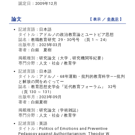
認定日：
2009年12月
論文
【 表示 ／
非表示
】
記述言語：
日本語
タイトル：
アドルノの政治教育論とユートピア思想
誌名：
教職教育研究 29・30号号 （頁 1 ～ 24）
出版年月：
2025年03月
著者：
白銀 夏樹
掲載種別：
研究論文（大学，研究機関等紀要）
専門分野：
人文・社会 / 教育学
記述言語：
日本語
タイトル：
アドルノ・68年運動・批判的教育科学――批判
と解放の間をめぐってー
誌名：
教育思想史学会『近代教育フォーラム』 32号
（頁 130 ～ 131）
出版年月：
2023年09月
著者：
白銀夏樹
掲載種別：
研究論文（学術雑誌）
専門分野：
人文・社会 / 教育学
記述言語：
英語
タイトル：
Politics of Emotions and Preventive
Pedagogy against Authoritarianism: Theodor W.