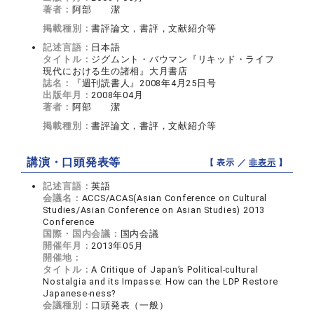
著者：
阿部 潔
掲載種別：
書評論文，書評，文献紹介等
記述言語：
日本語
タイトル：
ジグムント・バウマン『リキッド・ライフ
現代における生の諸相』大月書店
誌名：
『週刊読書人』2008年4月25日号
出版年月：
2008年04月
著者：
阿部 潔
掲載種別：
書評論文，書評，文献紹介等
講演・口頭発表等
【 表示 ／
非表示
】
記述言語：
英語
会議名：
ACCS/ACAS(Asian Conference on Cultural
Studies/Asian Conference on Asian Studies) 2013
Conference
国際・国内会議：
国内会議
開催年月：
2013年05月
開催地：
タイトル：
A Critique of Japan’s Political-cultural
Nostalgia and its Impasse: How can the LDP Restore
Japanese-ness?
会議種別：
口頭発表（一般）