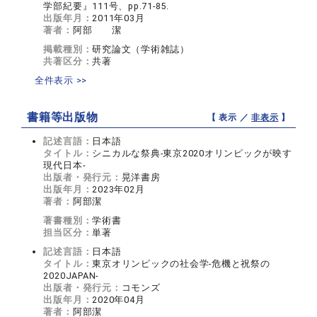
学部紀要』111号、pp.71-85.
出版年月：
2011年03月
著者：
阿部 潔
掲載種別：
研究論文（学術雑誌）
共著区分：
共著
全件表示 >>
書籍等出版物
【 表示 ／
非表示
】
記述言語：
日本語
タイトル：
シニカルな祭典-東京2020オリンピックが映す
現代日本-
出版者・発行元：
晃洋書房
出版年月：
2023年02月
著者：
阿部潔
著書種別：
学術書
担当区分：
単著
記述言語：
日本語
タイトル：
東京オリンピックの社会学-危機と祝祭の
2020JAPAN-
出版者・発行元：
コモンズ
出版年月：
2020年04月
著者：
阿部潔