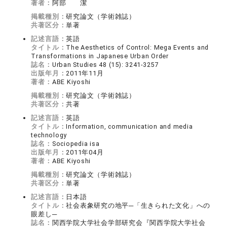
著者：
阿部 潔
掲載種別：
研究論文（学術雑誌）
共著区分：
単著
記述言語：
英語
タイトル：
The Aesthetics of Control: Mega Events and
Transformations in Japanese Urban Order
誌名：
Urban Studies 48 (15): 3241-3257
出版年月：
2011年11月
著者：
ABE Kiyoshi
掲載種別：
研究論文（学術雑誌）
共著区分：
共著
記述言語：
英語
タイトル：
Information, communication and media
technology
誌名：
Sociopedia isa
出版年月：
2011年04月
著者：
ABE Kiyoshi
掲載種別：
研究論文（学術雑誌）
共著区分：
単著
記述言語：
日本語
タイトル：
社会表象研究の地平─「生きられた文化」への
眼差し─
誌名：
関西学院大学社会学部研究会『関西学院大学社会