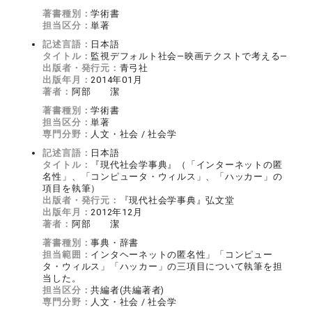
著書種別：
学術書
担当区分：
単著
記述言語：
日本語
タイトル：
監視デフォルト社会―映画テクストで考える―
出版者・発行元：
青弓社
出版年月：
2014年01月
著者：
阿部 潔
著書種別：
学術書
担当区分：
単著
専門分野：
人文・社会 / 社会学
記述言語：
日本語
タイトル：
『現代社会学事典』（「インターネットの匿
名性」、「コンピュータ・ウィルス」、「ハッカー」の
項目を執筆）
出版者・発行元：
『現代社会学事典』弘文堂
出版年月：
2012年12月
著者：
阿部 潔
著書種別：
事典・辞書
担当範囲：
インタヘーネットの匿名性」「コンピュー
タ・ウィルス」「ハッカー」の三項目について執筆を担
当した。
担当区分：
共編者(共編著者)
専門分野：
人文・社会 / 社会学