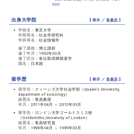
030
出身大学院
【 表示 ／
非表示
】
学校名：
東京大学
学部等名：
社会学研究科
学科等名：
社会情報学
修了課程：
博士課程
修了年月：
1992年03月
修了区分：
単位取得満期退学
国名：
日本国
留学歴
【 表示 ／
非表示
】
留学先：
クィーンズ大学社会学部（Queen's University,
department of sociology）
経歴名：
客員教授
年月：
2011年04月 ～ 2012年03月
留学先：
ロンドン大学ゴールドスミス校
（Goldsmiths,University of London）
経歴名：
客員研究員
年月：
1998年04月 ～ 1999年03月