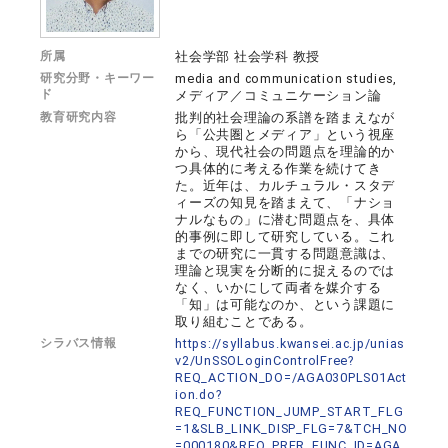
所属
社会学部 社会学科 教授
研究分野・キーワー
media and communication studies,
ド
メディア／コミュニケーション論
教育研究内容
批判的社会理論の系譜を踏まえなが
ら「公共圏とメディア」という視座
から、現代社会の問題点を理論的か
つ具体的に考える作業を続けてき
た。近年は、カルチュラル・スタデ
ィーズの知見を踏まえて、「ナショ
ナルなもの」に潜む問題点を、具体
的事例に即して研究している。これ
までの研究に一貫する問題意識は、
理論と現実を分断的に捉えるのでは
なく、いかにして両者を媒介する
「知」は可能なのか、という課題に
取り組むことである。
シラバス情報
https://syllabus.kwansei.ac.jp/unias
v2/UnSSOLoginControlFree?
REQ_ACTION_DO=/AGA030PLS01Act
ion.do?
REQ_FUNCTION_JUMP_START_FLG
=1&SLB_LINK_DISP_FLG=7&TCH_NO
=000180&REQ_PRFR_FUNC_ID=AGA