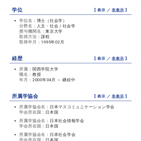
学位
【 表示 ／
非表示
】
学位名：
博士（社会学）
分野名：
人文・社会 / 社会学
授与機関名：
東京大学
取得方法：
課程
取得年月：
1995年02月
経歴
【 表示 ／
非表示
】
所属：
関西学院大学
職名：
教授
年月：
2000年04月 ～ 継続中
所属学協会
【 表示 ／
非表示
】
所属学協会名：
日本マスコミュニケーション学会
学会所在国：
日本国
所属学協会名：
日本社会情報学会
学会所在国：
日本国
所属学協会名：
日本社会学会
学会所在国：
日本国