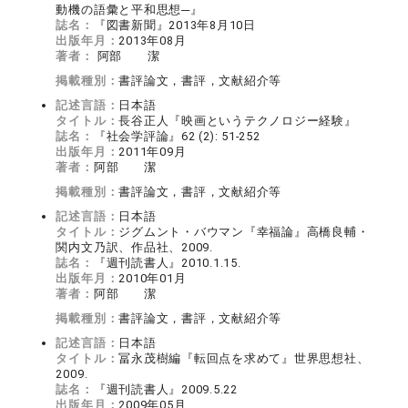
動機の語彙と平和思想─』
誌名：
『図書新聞』2013年8月10日
出版年月：
2013年08月
著者：
阿部 潔
掲載種別：
書評論文，書評，文献紹介等
記述言語：
日本語
タイトル：
長谷正人『映画というテクノロジー経験』
誌名：
『社会学評論』62 (2): 51-252
出版年月：
2011年09月
著者：
阿部 潔
掲載種別：
書評論文，書評，文献紹介等
記述言語：
日本語
タイトル：
ジグムント・バウマン『幸福論』高橋良輔・
関内文乃訳、作品社、2009.
誌名：
『週刊読書人』2010.1.15.
出版年月：
2010年01月
著者：
阿部 潔
掲載種別：
書評論文，書評，文献紹介等
記述言語：
日本語
タイトル：
冨永茂樹編『転回点を求めて』世界思想社、
2009.
誌名：
『週刊読書人』2009.5.22
出版年月：
2009年05月