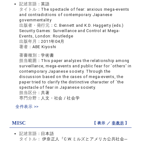
記述言語：
英語
タイトル：
The spectacle of fear: anxious mega-events
and contradictions of contemporary Japanese
governmentality
出版者・発行元：
C. Bennett and K.D. Haggerty (eds.)
Security Games: Surveillance and Control at Mega-
Events, London: Routledge
出版年月：
2011年04月
著者：
ABE Kiyoshi
著書種別：
学術書
担当範囲：
This paper analyzes the relationship among
surveillance, mega-events and public fear for `others' in
contemporary Japanese society. Through the
discussion based on the cases of mega-events, the
paper tried to clarify the distinctive character of `the
spectacle of fear in Japanese society.
担当区分：
共著
専門分野：
人文・社会 / 社会学
全件表示 >>
MISC
【 表示 ／
非表示
】
記述言語：
日本語
タイトル：
伊奈正人『C.W.ミルズとアメリカ公共社会─