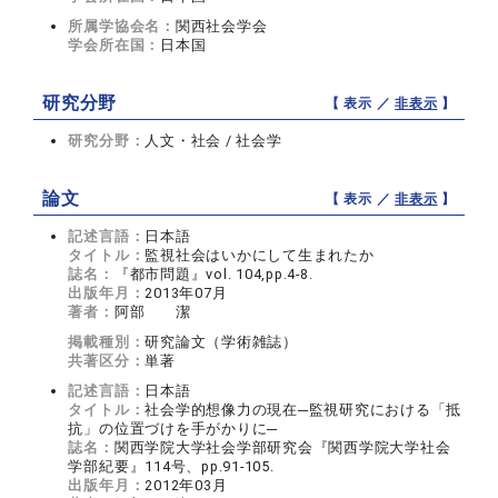
所属学協会名：
関西社会学会
学会所在国：
日本国
研究分野
【 表示 ／
非表示
】
研究分野：
人文・社会 / 社会学
論文
【 表示 ／
非表示
】
記述言語：
日本語
タイトル：
監視社会はいかにして生まれたか
誌名：
『都市問題』vol. 104,pp.4-8.
出版年月：
2013年07月
著者：
阿部 潔
掲載種別：
研究論文（学術雑誌）
共著区分：
単著
記述言語：
日本語
タイトル：
社会学的想像力の現在─監視研究における「抵
抗」の位置づけを手がかりに─
誌名：
関西学院大学社会学部研究会『関西学院大学社会
学部紀要』114号、pp.91-105.
出版年月：
2012年03月