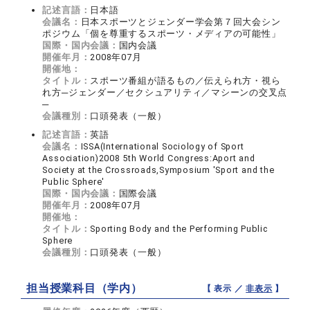
記述言語：
日本語
会議名：
日本スポーツとジェンダー学会第７回大会シン
ポジウム「個を尊重するスポーツ・メディアの可能性」
国際・国内会議：
国内会議
開催年月：
2008年07月
開催地：
タイトル：
スポーツ番組が語るもの／伝えられ方・視ら
れ方─ジェンダー／セクシュアリティ／マシーンの交叉点
─
会議種別：
口頭発表（一般）
記述言語：
英語
会議名：
ISSA(International Sociology of Sport
Association)2008 5th World Congress:Aport and
Society at the Crossroads,Symposium 'Sport and the
Public Sphere'
国際・国内会議：
国際会議
開催年月：
2008年07月
開催地：
タイトル：
Sporting Body and the Performing Public
Sphere
会議種別：
口頭発表（一般）
担当授業科目（学内）
【 表示 ／
非表示
】