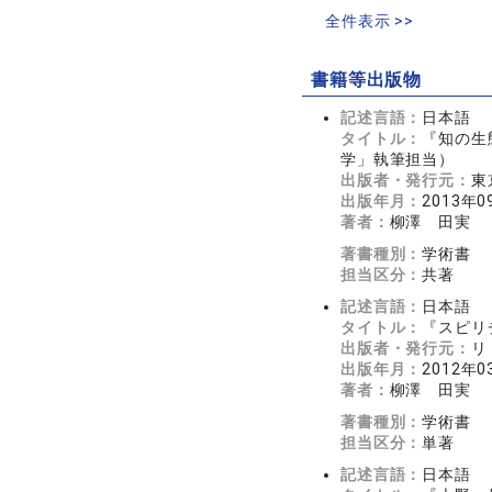
全件表示 >>
書籍等出版物
記述言語：
日本語
タイトル：
『知の生
学」執筆担当）
出版者・発行元：
東
出版年月：
2013年0
著者：
柳澤 田実
著書種別：
学術書
担当区分：
共著
記述言語：
日本語
タイトル：
『スピリ
出版者・発行元：
リ
出版年月：
2012年0
著者：
柳澤 田実
著書種別：
学術書
担当区分：
単著
記述言語：
日本語