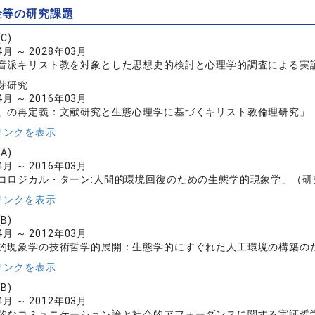
金等の研究課題
C)
4月 ～ 2028年03月
音派キリスト教を対象とした思想史的検討と心理学的調査による実
芽研究
4月 ～ 2016年03月
」の再定義：文献研究と生態心理学に基づくキリスト教倫理研究」（研
リンクを表示
A)
4月 ～ 2016年03月
コロジカル・ターン:人間的環境回復のための生態学的現象学」（研究課
リンクを表示
B)
4月 ～ 2012年03月
的現象学の技術哲学的展開：生態学的にすぐれた人工環境の構築のため
リンクを表示
B)
4月 ～ 2012年03月
的なコミュニケーション論と社会的アフォーダンスに関する実証哲学的