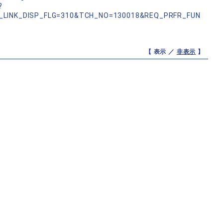
?
_LINK_DISP_FLG=310&TCH_NO=130018&REQ_PRFR_FUN
【 表示 ／
非表示
】