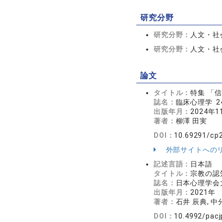
研究分野
研究分野：
人文・社会
研究分野：
人文・社会
論文
タイトル：
特集 「
誌名：
臨床心理学 24
出版年月：
2024年1
著者：
柳澤 田実
DOI：
10.69291/cp
外部サイトへの
記述言語：
日本語
タイトル：
宗教の認
誌名：
日本心理学会大
出版年月：
2021年
著者：
石井 辰典, 中
DOI：
10.4992/pacj