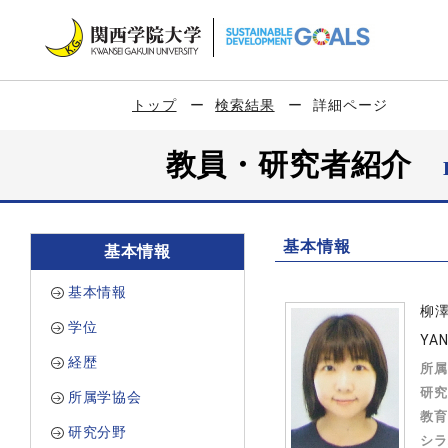
トップ
検索結果
詳細ページ
教員・研究者紹介
基本情報
基本情報
基本情報
柳
学位
YAN
経歴
所属
研究
所属学協会
教育
研究分野
シラ