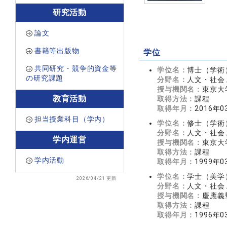
研究活動
論文
書籍等出版物
学位
共同研究・競争的資金等
学位名：
博士（学術
の研究課題
分野名：
人文・社会 
授与機関名：
東京大
教育活動
取得方法：
課程
取得年月：
2016年0
担当授業科目（学内）
学位名：
修士（学術
分野名：
人文・社会 
学内運営
授与機関名：
東京大
取得方法：
課程
学内活動
取得年月：
1999年0
学位名：
学士（美学
2026/04/21 更新
分野名：
人文・社会 
授与機関名：
慶應義
取得方法：
課程
取得年月：
1996年0