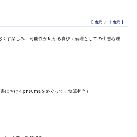
【 表示 ／
非表示
】
尽くす楽しみ、可能性が広がる喜び：倫理としての生態心理
におけるpneumaをめぐって」執筆担当）