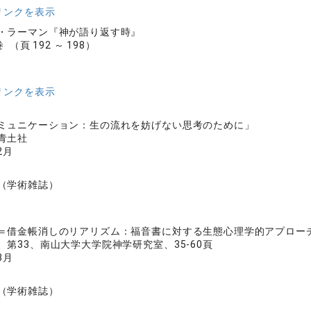
リンクを表示
・ラーマン『神が語り返す時』
 （頁 192 ～ 198）
リンクを表示
ミュニケーション：生の流れを妨げない思考のために」
青土社
2月
（学術雑誌）
＝借金帳消しのリアリズム：福音書に対する生態心理学的アプロー
第33、南山大学大学院神学研究室、35-60頁
3月
（学術雑誌）