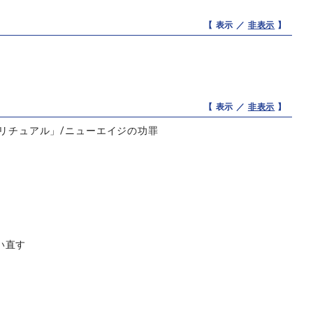
【 表示 ／
非表示
】
【 表示 ／
非表示
】
ピリチュアル」/ニューエイジの功罪
い直す