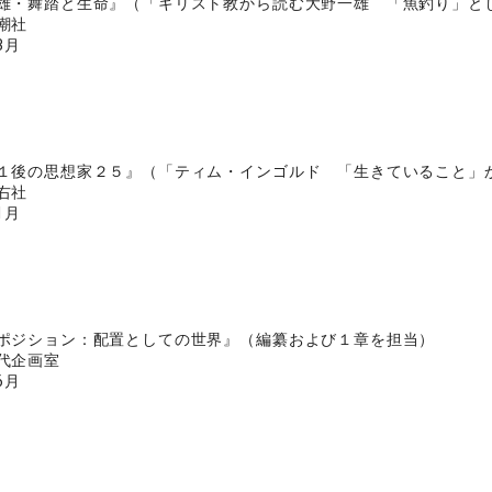
雄・舞踏と生命』（「キリスト教から読む大野一雄 「魚釣り」と
潮社
3月
１後の思想家２５』（「ティム・インゴルド 「生きていること」
右社
1月
ポジション：配置としての世界』（編纂および１章を担当）
代企画室
6月