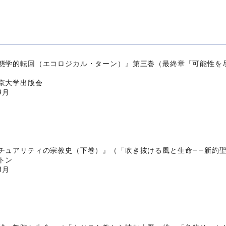
態学的転回（エコロジカル・ターン）』第三巻（最終章「可能性を
京大学出版会
9月
チュアリティの宗教史（下巻）』（「吹き抜ける風と生命――新約聖書
トン
3月