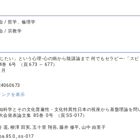
 / 哲学、倫理学
 / 宗教学
信じたい」という心理-心の病から陰謀論まで 何でもセラピー-「ス
巻 6号 （頁 673 ～ 677）
1月
24060673
リンクを表示
知科学とその文化普遍性・文化特異性日本の視座から基盤理論を問
会発表論文集 85巻 0号 （頁 SS-017）
分 遥, 柳澤 田実, 五十里 翔吾, 藤井 修平, 山中 由里子
pa.85.0_ss-017