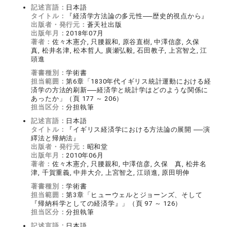
記述言語：
日本語
タイトル：
『経済学方法論の多元性──歴史的視点から』
出版者・発行元：
蒼天社出版
出版年月：
2018年07月
著者：
佐々木憲介, 只腰親和, 原谷直樹, 中澤信彦, 久保
真, 松井名津, 松本哲人, 廣瀬弘毅, 石田教子, 上宮智之, 江
頭進
著書種別：
学術書
担当範囲：
第6章「1830年代イギリス統計運動における経
済学の方法的刷新──経済学と統計学はどのような関係に
あったか」（頁 177 ～ 206）
担当区分：
分担執筆
記述言語：
日本語
タイトル：
『イギリス経済学における方法論の展開 ──演
繹法と帰納法』
出版者・発行元：
昭和堂
出版年月：
2010年06月
著者：
佐々木憲介, 只腰親和, 中澤信彦, 久保 真, 松井名
津, 千賀重義, 中井大介, 上宮智之, 江頭進, 原田明伸
著書種別：
学術書
担当範囲：
第3章「ヒューウェルとジョーンズ、そして
『帰納科学としての経済学』」（頁 97 ～ 126）
担当区分：
分担執筆
記述言語：
日本語