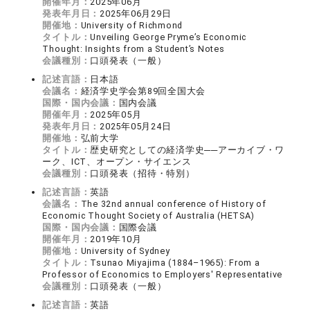
開催年月：
2025年06月
発表年月日：
2025年06月29日
開催地：
University of Richmond
タイトル：
Unveiling George Pryme’s Economic
Thought: Insights from a Student’s Notes
会議種別：
口頭発表（一般）
記述言語：
日本語
会議名：
経済学史学会第89回全国大会
国際・国内会議：
国内会議
開催年月：
2025年05月
発表年月日：
2025年05月24日
開催地：
弘前大学
タイトル：
歴史研究としての経済学史──アーカイブ・ワ
ーク、ICT、オープン・サイエンス
会議種別：
口頭発表（招待・特別）
記述言語：
英語
会議名：
The 32nd annual conference of History of
Economic Thought Society of Australia (HETSA)
国際・国内会議：
国際会議
開催年月：
2019年10月
開催地：
University of Sydney
タイトル：
Tsunao Miyajima (1884–1965): From a
Professor of Economics to Employers' Representative
会議種別：
口頭発表（一般）
記述言語：
英語