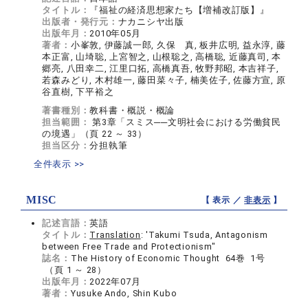
タイトル：
『福祉の経済思想家たち【増補改訂版】』
出版者・発行元：
ナカニシヤ出版
出版年月：
2010年05月
著者：
小峯敦, 伊藤誠一郎, 久保 真, 板井広明, 益永淳, 藤
本正富, 山埼聡, 上宮智之, 山根聡之, 高橋聡, 近藤真司, 本
郷亮, 八田幸二, 江里口拓, 高橋真吾, 牧野邦昭, 本吉祥子,
若森みどり, 木村雄一, 藤田菜々子, 楠美佐子, 佐藤方宣, 原
谷直樹, 下平裕之
著書種別：
教科書・概説・概論
担当範囲：
第3章「スミス──文明社会における労働貧民
の境遇」（頁 22 ～ 33）
担当区分：
分担執筆
全件表示 >>
MISC
【 表示 ／
非表示
】
記述言語：
英語
タイトル：
Translation
: 'Takumi Tsuda, Antagonism
between Free Trade and Protectionism"
誌名：
The History of Economic Thought 64巻 1号
（頁 1 ～ 28）
出版年月：
2022年07月
著者：
Yusuke Ando, Shin Kubo