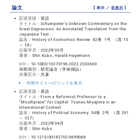
論文
【 表示 ／
非表示
】
記述言語：
英語
タイトル：
Schumpeter's Unknown Commentary on the
Great Depression: An Annotated Translation from the
Japanese Text
誌名：
History of Economics Review 82巻 1号 （頁 15
～ 28）
出版年月：
2022年05月
著者：
Shin Kubo, Harald Hagemann
DOI：
10.1080/10370196.2022.2033669
掲載種別：
研究論文（学術雑誌）
共著区分：
共著
外部サイトへのリンクを表示
記述言語：
英語
タイトル：
From a Reformist Professor to a
"Mouthpiece" for Capital: Tsunao Miyajima in an
International Context
誌名：
History of Political Economy 54巻 2号 （頁 291
～ 327）
出版年月：
2022年04月
著者：
Shin Kubo
DOI：
10.1215/00182702-9699068