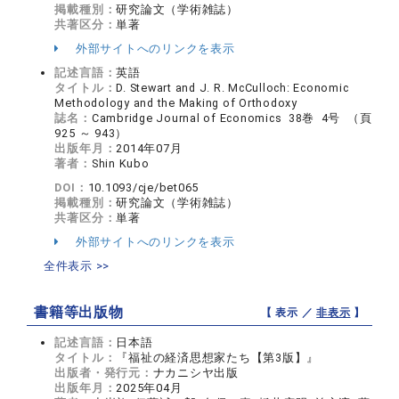
掲載種別：
研究論文（学術雑誌）
共著区分：
単著
外部サイトへのリンクを表示
記述言語：
英語
タイトル：
D. Stewart and J. R. McCulloch: Economic
Methodology and the Making of Orthodoxy
誌名：
Cambridge Journal of Economics 38巻 4号 （頁
925 ～ 943）
出版年月：
2014年07月
著者：
Shin Kubo
DOI：
10.1093/cje/bet065
掲載種別：
研究論文（学術雑誌）
共著区分：
単著
外部サイトへのリンクを表示
全件表示 >>
書籍等出版物
【 表示 ／
非表示
】
記述言語：
日本語
タイトル：
『福祉の経済思想家たち【第3版】』
出版者・発行元：
ナカニシヤ出版
出版年月：
2025年04月