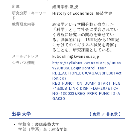
所属
経済学部 教授
研究分野・キーワー
History of Economics, 経済学史
ド
教育研究内容
経済学という学問分野が自立した
「科学」として社会に受容されてい
く過程に研究上の関心を寄せてい
る。具体的には、18世紀から19世紀
にかけてのイギリスの状況を考察す
ることを、研究課題としている。
メールアドレス
kuboshin@kwansei.ac.jp
シラバス情報
https://syllabus.kwansei.ac.jp/unias
v2/UnSSOLoginControlFree?
REQ_ACTION_DO=/AGA030PLS01Act
ion.do?
REQ_FUNCTION_JUMP_START_FLG
=1&SLB_LINK_DISP_FLG=297&TCH_
NO=130003&REQ_PRFR_FUNC_ID=A
GA030
出身大学
【 表示 ／
非表示
】
学校名：
慶應義塾大学
学部（学系）名：
経済学部