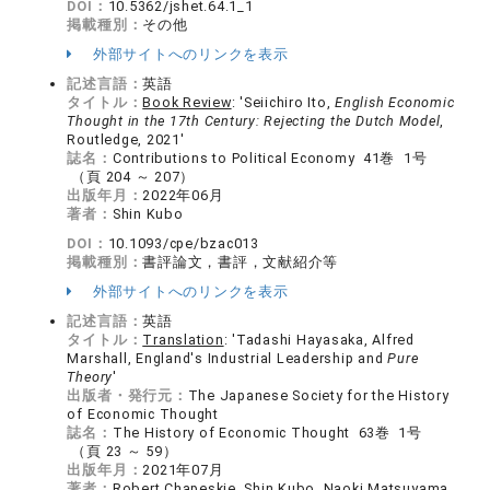
DOI：
10.5362/jshet.64.1_1
掲載種別：
その他
外部サイトへのリンクを表示
記述言語：
英語
タイトル：
Book Review
: 'Seiichiro Ito,
English Economic
Thought in the 17th Century: Rejecting the Dutch Model
,
Routledge, 2021'
誌名：
Contributions to Political Economy 41巻 1号
（頁 204 ～ 207）
出版年月：
2022年06月
著者：
Shin Kubo
DOI：
10.1093/cpe/bzac013
掲載種別：
書評論文，書評，文献紹介等
外部サイトへのリンクを表示
記述言語：
英語
タイトル：
Translation
: 'Tadashi Hayasaka, Alfred
Marshall, England's Industrial Leadership and
Pure
Theory
'
出版者・発行元：
The Japanese Society for the History
of Economic Thought
誌名：
The History of Economic Thought 63巻 1号
（頁 23 ～ 59）
出版年月：
2021年07月
著者：
Robert Chapeskie, Shin Kubo, Naoki Matsuyama