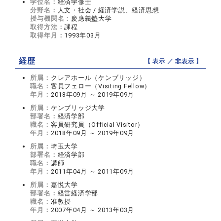
学位名：
経済学修士
分野名：
人文・社会 / 経済学説、経済思想
授与機関名：
慶應義塾大学
取得方法：
課程
取得年月：
1993年03月
経歴
【 表示 ／
非表示
】
所属：
クレアホール（ケンブリッジ）
職名：
客員フェロー（Visiting Fellow）
年月：
2018年09月 ～ 2019年09月
所属：
ケンブリッジ大学
部署名：
経済学部
職名：
客員研究員（Official Visitor）
年月：
2018年09月 ～ 2019年09月
所属：
埼玉大学
部署名：
経済学部
職名：
講師
年月：
2011年04月 ～ 2011年09月
所属：
嘉悦大学
部署名：
経営経済学部
職名：
准教授
年月：
2007年04月 ～ 2013年03月