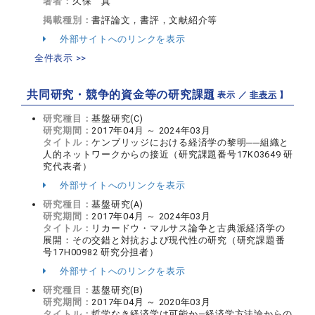
著者：
久保 真
掲載種別：
書評論文，書評，文献紹介等
外部サイトへのリンクを表示
全件表示 >>
共同研究・競争的資金等の研究課題
【 表示 ／
非表示
】
研究種目：
基盤研究(C)
研究期間：
2017年04月 ～ 2024年03月
タイトル：
ケンブリッジにおける経済学の黎明──組織と
人的ネットワークからの接近（研究課題番号17K03649 研
究代表者）
外部サイトへのリンクを表示
研究種目：
基盤研究(A)
研究期間：
2017年04月 ～ 2024年03月
タイトル：
リカードウ・マルサス論争と古典派経済学の
展開：その交錯と対抗および現代性の研究（研究課題番
号17H00982 研究分担者）
外部サイトへのリンクを表示
研究種目：
基盤研究(B)
研究期間：
2017年04月 ～ 2020年03月
タイトル：
哲学なき経済学は可能か―経済学方法論からの