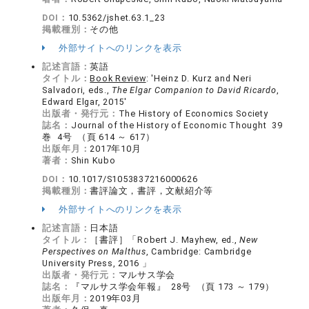
DOI：
10.5362/jshet.63.1_23
掲載種別：
その他
外部サイトへのリンクを表示
記述言語：
英語
タイトル：
Book Review
: 'Heinz D. Kurz and Neri
Salvadori, eds.,
The Elgar Companion to David Ricardo
,
Edward Elgar, 2015'
出版者・発行元：
The History of Economics Society
誌名：
Journal of the History of Economic Thought 39
巻 4号 （頁 614 ～ 617）
出版年月：
2017年10月
著者：
Shin Kubo
DOI：
10.1017/S1053837216000626
掲載種別：
書評論文，書評，文献紹介等
外部サイトへのリンクを表示
記述言語：
日本語
タイトル：
［書評］「Robert J. Mayhew, ed.,
New
Perspectives on Malthus
, Cambridge: Cambridge
University Press, 2016 」
出版者・発行元：
マルサス学会
誌名：
『マルサス学会年報』 28号 （頁 173 ～ 179）
出版年月：
2019年03月