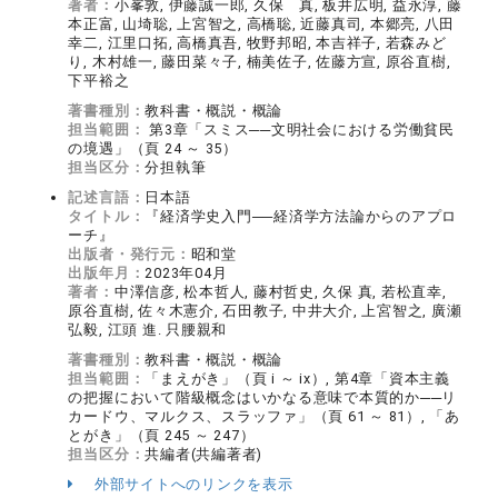
著者：
小峯敦, 伊藤誠一郎, 久保 真, 板井広明, 益永淳, 藤
本正富, 山埼聡, 上宮智之, 高橋聡, 近藤真司, 本郷亮, 八田
幸二, 江里口拓, 高橋真吾, 牧野邦昭, 本吉祥子, 若森みど
り, 木村雄一, 藤田菜々子, 楠美佐子, 佐藤方宣, 原谷直樹,
下平裕之
著書種別：
教科書・概説・概論
担当範囲：
第3章「スミス──文明社会における労働貧民
の境遇」（頁 24 ～ 35）
担当区分：
分担執筆
記述言語：
日本語
タイトル：
『経済学史入門──経済学方法論からのアプロ
ーチ』
出版者・発行元：
昭和堂
出版年月：
2023年04月
著者：
中澤信彦, 松本哲人, 藤村哲史, 久保 真, 若松直幸,
原谷直樹, 佐々木憲介, 石田教子, 中井大介, 上宮智之, 廣瀬
弘毅, 江頭 進. 只腰親和
著書種別：
教科書・概説・概論
担当範囲：
「まえがき」（頁 i ～ ix）, 第4章「資本主義
の把握において階級概念はいかなる意味で本質的か──リ
カードウ、マルクス、スラッファ」（頁 61 ～ 81）, 「あ
とがき」（頁 245 ～ 247）
担当区分：
共編者(共編著者)
外部サイトへのリンクを表示