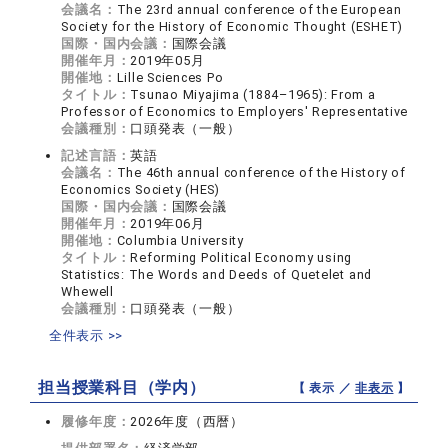
会議名：
The 23rd annual conference of the European
Society for the History of Economic Thought (ESHET)
国際・国内会議：
国際会議
開催年月：
2019年05月
開催地：
Lille Sciences Po
タイトル：
Tsunao Miyajima (1884–1965): From a
Professor of Economics to Employers' Representative
会議種別：
口頭発表（一般）
記述言語：
英語
会議名：
The 46th annual conference of the History of
Economics Society (HES)
国際・国内会議：
国際会議
開催年月：
2019年06月
開催地：
Columbia University
タイトル：
Reforming Political Economy using
Statistics: The Words and Deeds of Quetelet and
Whewell
会議種別：
口頭発表（一般）
全件表示 >>
担当授業科目（学内）
【 表示 ／
非表示
】
履修年度：
2026年度（西暦）