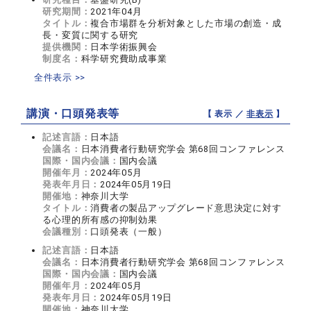
研究期間：
2021年04月
タイトル：
複合市場群を分析対象とした市場の創造・成
長・変質に関する研究
提供機関：
日本学術振興会
制度名：
科学研究費助成事業
全件表示 >>
講演・口頭発表等
【 表示 ／
非表示
】
記述言語：
日本語
会議名：
日本消費者行動研究学会 第68回コンファレンス
国際・国内会議：
国内会議
開催年月：
2024年05月
発表年月日：
2024年05月19日
開催地：
神奈川大学
タイトル：
消費者の製品アップグレード意思決定に対す
る心理的所有感の抑制効果
会議種別：
口頭発表（一般）
記述言語：
日本語
会議名：
日本消費者行動研究学会 第68回コンファレンス
国際・国内会議：
国内会議
開催年月：
2024年05月
発表年月日：
2024年05月19日
開催地：
神奈川大学