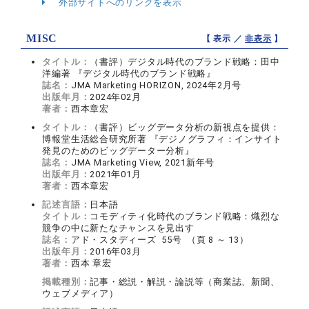
外部サイトへのリンクを表示
MISC
【 表示 ／
非表示
】
タイトル：
（書評）デジタル時代のブランド戦略：田中
洋編著 『デジタル時代のブランド戦略』
誌名：
JMA Marketing HORIZON, 2024年2月号
出版年月：
2024年02月
著者：
西本章宏
タイトル：
（書評）ビッグデータ分析の新視点を提供：
博報堂生活総合研究所著 『デジノグラフィ：インサイト
発見のためのビッグデーター分析』
誌名：
JMA Marketing View, 2021新年号
出版年月：
2021年01月
著者：
西本章宏
記述言語：
日本語
タイトル：
コモディティ化時代のブランド戦略：熾烈な
競争の中に新たなチャンスを見出す
誌名：
アド・スタディーズ 55号 （頁 8 ～ 13）
出版年月：
2016年03月
著者：
西本 章宏
掲載種別：
記事・総説・解説・論説等（商業誌、新聞、
ウェブメディア）