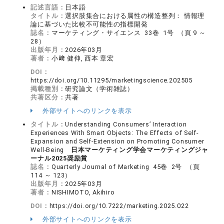
記述言語：
日本語
タイトル：
選択肢集合における属性の構造整列： 情報理
論に基づいた比較不可能性の指標開発
誌名：
マーケティング・サイエンス 33巻 1号 （頁 9 ～
28）
出版年月：
2026年03月
著者：
小﨑 健伸, 西本 章宏
DOI：
https://doi.org/10.11295/marketingscience.202505
掲載種別：
研究論文（学術雑誌）
共著区分：
共著
外部サイトへのリンクを表示
タイトル：
Understanding Consumers’ Interaction
Experiences With Smart Objects: The Effects of Self-
Expansion and Self-Extension on Promoting Consumer
Well-Being
日本マーケティング学会マーケティングジャ
ーナル2025奨励賞
誌名：
Quarterly Journal of Marketing 45巻 2号 （頁
114 ～ 123）
出版年月：
2025年03月
著者：
NISHIMOTO, Akihiro
DOI：
https://doi.org/10.7222/marketing.2025.022
外部サイトへのリンクを表示