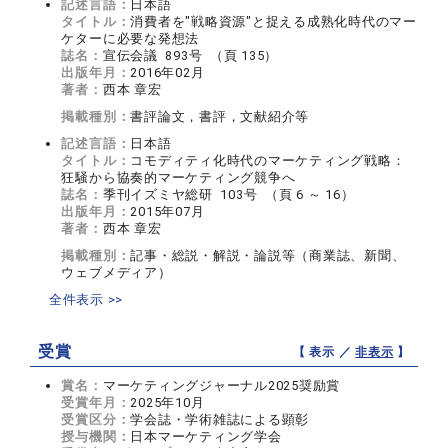
記述言語：
日本語
タイトル：
消費者を"戦略資源"と捉える成熟化時代のマー
ケターに必要な発想法
誌名：
宣伝会議 893号 （頁 135）
出版年月：
2016年02月
著者：
西本 章宏
掲載種別：
書評論文，書評，文献紹介等
記述言語：
日本語
タイトル：
コモディティ化時代のマーケティング戦略：
狂騒から協奏的マーケティング競争へ
誌名：
季刊イズミヤ総研 103号 （頁 6 ～ 16）
出版年月：
2015年07月
著者：
西本 章宏
掲載種別：
記事・総説・解説・論説等（商業誌、新聞、
ウェブメディア）
全件表示 >>
受賞
【 表示 ／
非表示
】
賞名：
マーケティングジャーナル2025奨励賞
受賞年月：
2025年10月
受賞区分：
学会誌・学術雑誌による顕彰
授与機関：
日本マーケティング学会