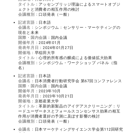
タイトル：
アッセンブリッジ理論によるスマートオブジ
ェクトと消費者の相互作用の検討
会議種別：
口頭発表（一般）
記述言語：
日本語
会議名：
シンポジウム：センサリー・マーケティングの
現在と未来
国際・国内会議：
国内会議
開催年月：
2024年01月
発表年月日：
2024年01月27日
開催地：
早稲田大学
タイトル：
心理的所有感の醸成による価値拡大効果
会議種別：
シンポジウム・ワークショップ パネル（指
名）
記述言語：
日本語
会議名：
日本消費者行動研究学会 第67回コンファレンス
国際・国内会議：
国内会議
開催年月：
2023年10月
発表年月日：
2023年10月21日
開催地：
京都産業大学
タイトル：
革新的新製品のアイデアスクリーニング：リ
ードユーザーネスとフォールスコンセンサス効果の相互
作用が消費者選好の予測に及ぼす影響の検討
会議種別：
口頭発表（一般）
会議名：
日本マーケティングサイエンス学会第112回研究