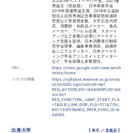
ル2023年ベストペーパー賞、2021優
秀論文（奨励賞）、日本商業学会
2019年度優秀論文賞、2018年公益財
団法人吉田秀雄記念事業財団助成研
究賞など受賞歴多数。大手広告代理
店、消費財・化粧品メーカー、食品
メーカー、アパレル企業、スタート
アップなど多数の企業にマーケティ
ング支援を提供。日本消費者行動研
究学会理事、編集事務局長、組織学
会シニアエディター、日本マーケテ
ィング学会アソシエイトエディター
など、学会役職も多数歴任。
URL
https://sites.google.com/view/anish
imoto/home
シラバス情報
https://syllabus.kwansei.ac.jp/unias
v2/UnSSOLoginControlFree?
REQ_ACTION_DO=/AGA030PLS01Act
ion.do?
REQ_FUNCTION_JUMP_START_FLG
=1&SLB_LINK_DISP_FLG=311&TCH_
NO=130019&REQ_PRFR_FUNC_ID=A
GA030
出身大学
【 表示 ／
非表示
】