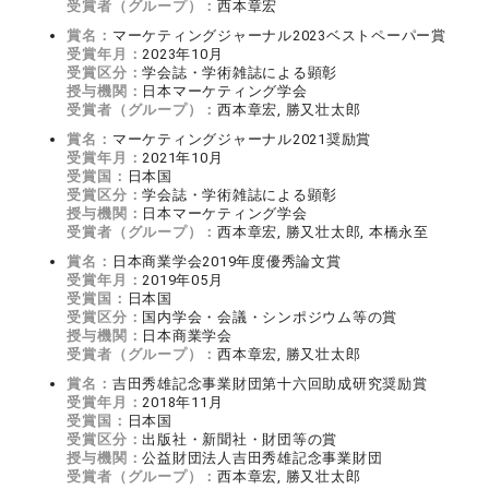
受賞者（グループ）：
西本章宏
賞名：
マーケティングジャーナル2023ベストペーパー賞
受賞年月：
2023年10月
受賞区分：
学会誌・学術雑誌による顕彰
授与機関：
日本マーケティング学会
受賞者（グループ）：
西本章宏, 勝又壮太郎
賞名：
マーケティングジャーナル2021奨励賞
受賞年月：
2021年10月
受賞国：
日本国
受賞区分：
学会誌・学術雑誌による顕彰
授与機関：
日本マーケティング学会
受賞者（グループ）：
西本章宏, 勝又壮太郎, 本橋永至
賞名：
日本商業学会2019年度優秀論文賞
受賞年月：
2019年05月
受賞国：
日本国
受賞区分：
国内学会・会議・シンポジウム等の賞
授与機関：
日本商業学会
受賞者（グループ）：
西本章宏, 勝又壮太郎
賞名：
吉田秀雄記念事業財団第十六回助成研究奨励賞
受賞年月：
2018年11月
受賞国：
日本国
受賞区分：
出版社・新聞社・財団等の賞
授与機関：
公益財団法人吉田秀雄記念事業財団
受賞者（グループ）：
西本章宏, 勝又壮太郎