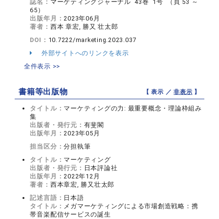
誌名：
マーケティングジャーナル 43巻 1号 （頁 53 ～
65）
出版年月：
2023年06月
著者：
西本 章宏, 勝又 壮太郎
DOI：
10.7222/marketing.2023.037
外部サイトへのリンクを表示
全件表示 >>
書籍等出版物
【 表示 ／
非表示
】
タイトル：
マーケティングの力: 最重要概念・理論枠組み
集
出版者・発行元：
有斐閣
出版年月：
2023年05月
担当区分：
分担執筆
タイトル：
マーケティング
出版者・発行元：
日本評論社
出版年月：
2022年12月
著者：
西本章宏, 勝又壮太郎
記述言語：
日本語
タイトル：
メガマーケティングによる市場創造戦略：携
帯音楽配信サービスの誕生