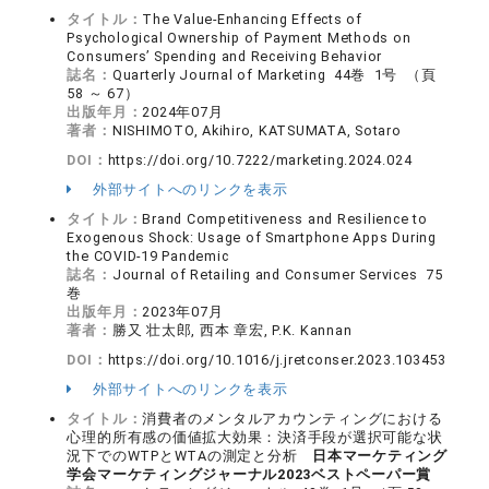
タイトル：
The Value-Enhancing Effects of
Psychological Ownership of Payment Methods on
Consumers’ Spending and Receiving Behavior
誌名：
Quarterly Journal of Marketing 44巻 1号 （頁
58 ～ 67）
出版年月：
2024年07月
著者：
NISHIMOTO, Akihiro, KATSUMATA, Sotaro
DOI：
https://doi.org/10.7222/marketing.2024.024
外部サイトへのリンクを表示
タイトル：
Brand Competitiveness and Resilience to
Exogenous Shock: Usage of Smartphone Apps During
the COVID-19 Pandemic
誌名：
Journal of Retailing and Consumer Services 75
巻
出版年月：
2023年07月
著者：
勝又 壮太郎, 西本 章宏, P.K. Kannan
DOI：
https://doi.org/10.1016/j.jretconser.2023.103453
外部サイトへのリンクを表示
タイトル：
消費者のメンタルアカウンティングにおける
心理的所有感の価値拡大効果：決済手段が選択可能な状
況下でのWTPとWTAの測定と分析
日本マーケティング
学会マーケティングジャーナル2023ベストペーパー賞