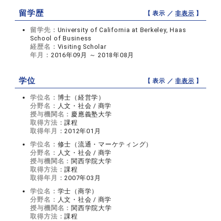
留学歴
【 表示 ／
非表示
】
留学先：
University of California at Berkeley, Haas
School of Business
経歴名：
Visiting Scholar
年月：
2016年09月 ～ 2018年08月
学位
【 表示 ／
非表示
】
学位名：
博士（経営学）
分野名：
人文・社会 / 商学
授与機関名：
慶應義塾大学
取得方法：
課程
取得年月：
2012年01月
学位名：
修士（流通・マーケティング）
分野名：
人文・社会 / 商学
授与機関名：
関西学院大学
取得方法：
課程
取得年月：
2007年03月
学位名：
学士（商学）
分野名：
人文・社会 / 商学
授与機関名：
関西学院大学
取得方法：
課程