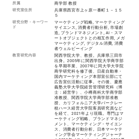
所属
商学部 教授
研究室住所
兵庫県西宮市上ヶ原一番町１－１５
５
研究分野・キーワー
マーケティング戦略, マーケティング
ド
サイエンス, 消費者行動分析, 市場創
造, ブランドマネジメント, AI・スマ
ートオブジェクトとの相互作用, メガ
マーケティング, デジタル消費, 消費
者ウェルビーイング
教育研究内容
関西学院大学、教授。兵庫県三田市
出身。2005年に関西学院大学商学部
を早期卒業、2007年に同大学大学院
商学研究科を修了後、日産自動車・
国内マーケティング本部宣伝部にて
広告宣伝活動に従事。その後、慶應
義塾大学大学院経営管理研究科（博
士：経営学）、小樽商科大学商学部
准教授、関西学院大学商学部准教
授、カリフォルニア大学バークレー
校ハース経営大学院客員研究員など
を経て、2021年より現職。専門はマ
ーケティング戦略、ブランドマネジ
メント、マーケティング・サイエン
ス、消費者行動分析。日本マーケテ
ィング学会マーケティングジャーナ