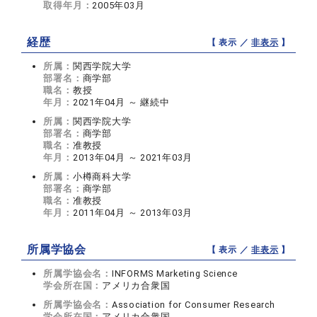
取得年月：
2005年03月
経歴
【 表示 ／
非表示
】
所属：
関西学院大学
部署名：
商学部
職名：
教授
年月：
2021年04月 ～ 継続中
所属：
関西学院大学
部署名：
商学部
職名：
准教授
年月：
2013年04月 ～ 2021年03月
所属：
小樽商科大学
部署名：
商学部
職名：
准教授
年月：
2011年04月 ～ 2013年03月
所属学協会
【 表示 ／
非表示
】
所属学協会名：
INFORMS Marketing Science
学会所在国：
アメリカ合衆国
所属学協会名：
Association for Consumer Research
学会所在国：
アメリカ合衆国