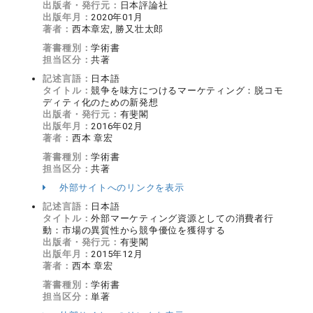
出版者・発行元：
日本評論社
出版年月：
2020年01月
著者：
西本章宏, 勝又壮太郎
著書種別：
学術書
担当区分：
共著
記述言語：
日本語
タイトル：
競争を味方につけるマーケティング：脱コモ
ディティ化のための新発想
出版者・発行元：
有斐閣
出版年月：
2016年02月
著者：
西本 章宏
著書種別：
学術書
担当区分：
共著
外部サイトへのリンクを表示
記述言語：
日本語
タイトル：
外部マーケティング資源としての消費者行
動：市場の異質性から競争優位を獲得する
出版者・発行元：
有斐閣
出版年月：
2015年12月
著者：
西本 章宏
著書種別：
学術書
担当区分：
単著