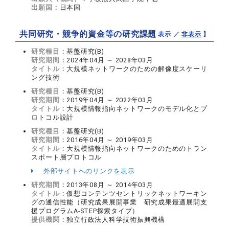
出願国：
日本国
共同研究・競争的資金等の研究課題
【 表示 ／
非表示
】
研究種目：
基盤研究(B)
研究期間：
2024年04月 ～ 2028年03月
タイトル：
大規模ネットワークのための解像度スケーリ
ング技術
研究種目：
基盤研究(B)
研究期間：
2019年04月 ～ 2022年03月
タイトル：
大規模情報指向ネットワークのモデル化とプ
ロトコル設計
研究種目：
基盤研究(B)
研究期間：
2016年04月 ～ 2019年03月
タイトル：
大規模情報指向ネットワークのためのトラン
スポート層プロトコル
外部サイトへのリンクを表示
研究期間：
2013年08月 ～ 2014年03月
タイトル：
仮想コンテンツセントリックネットワーキン
グの通信性能（研究成果展開事業 研究成果最適展開支
援プログラムA-STEP探索タイプ）
提供機関：
独立行政法人科学技術振興機構