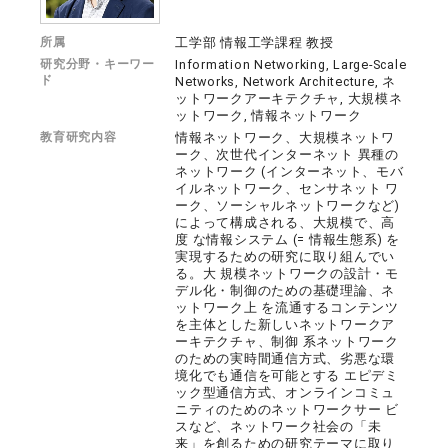
所属
工学部 情報工学課程 教授
研究分野・キーワー
Information Networking, Large-Scale
ド
Networks, Network Architecture, ネ
ットワークアーキテクチャ, 大規模ネ
ットワーク, 情報ネットワーク
教育研究内容
情報ネットワーク、大規模ネットワ
ーク、次世代インターネット 異種の
ネットワーク (インターネット、モバ
イルネットワーク、センサネット ワ
ーク、ソーシャルネットワークなど)
によって構成される、大規模で、高
度 な情報システム (= 情報生態系) を
実現するための研究に取り組んでい
る。大 規模ネットワークの設計・モ
デル化・制御のための基礎理論、ネ
ットワーク上 を流通するコンテンツ
を主体とした新しいネットワークア
ーキテクチャ、制御 系ネットワーク
のための実時間通信方式、劣悪な環
境化でも通信を可能とする エピデミ
ック型通信方式、オンラインコミュ
ニティのためのネットワークサー ビ
スなど、ネットワーク社会の「未
来」を創るための研究テーマに取り