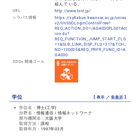
組んで いる。
URL
http://www.lsnl.jp/
シラバス情報
https://syllabus.kwansei.ac.jp/unias
v2/UnSSOLoginControlFree?
REQ_ACTION_DO=/AGA030PLS01Act
ion.do?
REQ_FUNCTION_JUMP_START_FLG
=1&SLB_LINK_DISP_FLG=317&TCH_
NO=130025&REQ_PRFR_FUNC_ID=A
GA030
SDGs 関連ゴール
学位
【 表示 ／
非表示
】
学位名：
博士(工学)
分野名：
情報通信 / 情報ネットワーク
授与機関名：
大阪大学
取得方法：
課程
取得年月：
1997年03月