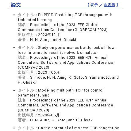
論文
【 表示 ／
非表示
】
タイトル：
FL-PERF: Predicting TCP throughput with
federated learning
誌名：
Proceedings of the 2023 IEEE Global
Communications Conference (GLOBECOM 2023)
出版年月：
2023年12月
著者：
H. N. Aung and H. Ohsaki
タイトル：
Study on performance bottleneck of flow-
level information-centric network simulator
誌名：
Proceedings of the 2023 IEEE 47th Annual
Computers, Software, and Applications Conference
(COMPSAC 2023)
出版年月：
2023年06月
著者：
S. Inoue, H. N. Aung, K. Goto, S. Yamamoto, and
H. Ohsaki
タイトル：
Modeling multipath TCP for control
parameter tuning
誌名：
Proceedings of the 2023 IEEE 47th Annual
Computers, Software, and Applications Conference
(COMPSAC 2023)
出版年月：
2023年06月
著者：
H. N. Aung, K. Goto, and H. Ohsaki
タイトル：
On the potential of modern TCP congestion