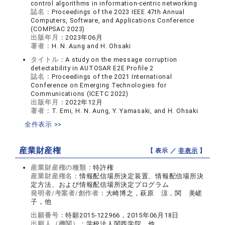
control algorithms in information-centric networking
誌名：
Proceedings of the 2023 IEEE 47th Annual
Computers, Software, and Applications Conference
(COMPSAC 2023)
出版年月：
2023年06月
著者：
H. N. Aung and H. Ohsaki
タイトル：
A study on the message corruption
detectability in AUTOSAR E2E Profile 2
誌名：
Proceedings of the 2021 International
Conference on Emerging Technologies for
Communications (ICETC 2022)
出版年月：
2022年12月
著者：
T. Emi, H. N. Aung, Y. Yamasaki, and H. Ohsaki
全件表示 >>
産業財産権
【 表示 ／
非表示
】
産業財産権の種類：
特許権
産業財産権名：
情報配信場所決定装置、情報配信場所決
定方法、および情報配信場所決定プログラム
発明者/考案者/創作者：
大崎博之，萩原 涼，関 美嵯
子，他
出願番号：
特願2015-122966，2015年06月18日
出願人（機関）：
学校法人関西学院，他