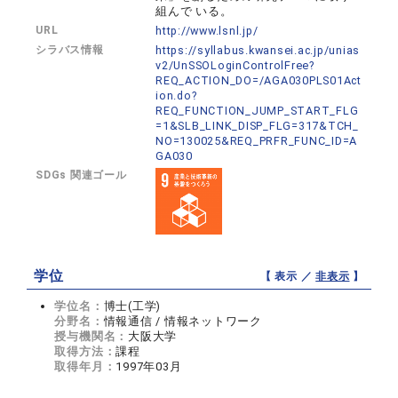
組んで いる。
URL
http://www.lsnl.jp/
シラバス情報
https://syllabus.kwansei.ac.jp/unias
v2/UnSSOLoginControlFree?
REQ_ACTION_DO=/AGA030PLS01Act
ion.do?
REQ_FUNCTION_JUMP_START_FLG
=1&SLB_LINK_DISP_FLG=317&TCH_
NO=130025&REQ_PRFR_FUNC_ID=A
GA030
SDGs 関連ゴール
学位
【 表示 ／
非表示
】
学位名：
博士(工学)
分野名：
情報通信 / 情報ネットワーク
授与機関名：
大阪大学
取得方法：
課程
取得年月：
1997年03月