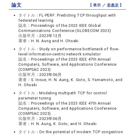
論文
【 表示 ／
非表示
】
タイトル：
FL-PERF: Predicting TCP throughput with
federated learning
誌名：
Proceedings of the 2023 IEEE Global
Communications Conference (GLOBECOM 2023)
出版年月：
2023年12月
著者：
H. N. Aung and H. Ohsaki
タイトル：
Study on performance bottleneck of flow-
level information-centric network simulator
誌名：
Proceedings of the 2023 IEEE 47th Annual
Computers, Software, and Applications Conference
(COMPSAC 2023)
出版年月：
2023年06月
著者：
S. Inoue, H. N. Aung, K. Goto, S. Yamamoto, and
H. Ohsaki
タイトル：
Modeling multipath TCP for control
parameter tuning
誌名：
Proceedings of the 2023 IEEE 47th Annual
Computers, Software, and Applications Conference
(COMPSAC 2023)
出版年月：
2023年06月
著者：
H. N. Aung, K. Goto, and H. Ohsaki
タイトル：
On the potential of modern TCP congestion