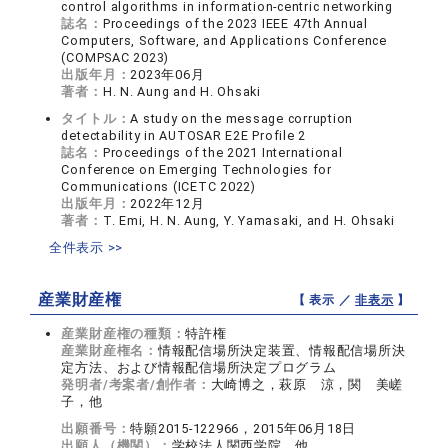
control algorithms in information-centric networking
誌名：
Proceedings of the 2023 IEEE 47th Annual
Computers, Software, and Applications Conference
(COMPSAC 2023)
出版年月：
2023年06月
著者：
H. N. Aung and H. Ohsaki
タイトル：
A study on the message corruption
detectability in AUTOSAR E2E Profile 2
誌名：
Proceedings of the 2021 International
Conference on Emerging Technologies for
Communications (ICETC 2022)
出版年月：
2022年12月
著者：
T. Emi, H. N. Aung, Y. Yamasaki, and H. Ohsaki
全件表示 >>
産業財産権
【 表示 ／
非表示
】
産業財産権の種類：
特許権
産業財産権名：
情報配信場所決定装置、情報配信場所決
定方法、および情報配信場所決定プログラム
発明者/考案者/創作者：
大崎博之，萩原 涼，関 美嵯
子，他
出願番号：
特願2015-122966，2015年06月18日
出願人（機関）：
学校法人関西学院，他