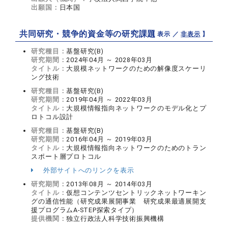
出願国：
日本国
共同研究・競争的資金等の研究課題
【 表示 ／
非表示
】
研究種目：
基盤研究(B)
研究期間：
2024年04月 ～ 2028年03月
タイトル：
大規模ネットワークのための解像度スケーリ
ング技術
研究種目：
基盤研究(B)
研究期間：
2019年04月 ～ 2022年03月
タイトル：
大規模情報指向ネットワークのモデル化とプ
ロトコル設計
研究種目：
基盤研究(B)
研究期間：
2016年04月 ～ 2019年03月
タイトル：
大規模情報指向ネットワークのためのトラン
スポート層プロトコル
外部サイトへのリンクを表示
研究期間：
2013年08月 ～ 2014年03月
タイトル：
仮想コンテンツセントリックネットワーキン
グの通信性能（研究成果展開事業 研究成果最適展開支
援プログラムA-STEP探索タイプ）
提供機関：
独立行政法人科学技術振興機構