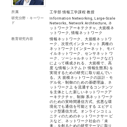
所属
工学部 情報工学課程 教授
研究分野・キーワー
Information Networking, Large-Scale
ド
Networks, Network Architecture, ネ
ットワークアーキテクチャ, 大規模ネ
ットワーク, 情報ネットワーク
教育研究内容
情報ネットワーク、大規模ネットワ
ーク、次世代インターネット 異種の
ネットワーク (インターネット、モバ
イルネットワーク、センサネット ワ
ーク、ソーシャルネットワークなど)
によって構成される、大規模で、高
度 な情報システム (= 情報生態系) を
実現するための研究に取り組んでい
る。大 規模ネットワークの設計・モ
デル化・制御のための基礎理論、ネ
ットワーク上 を流通するコンテンツ
を主体とした新しいネットワークア
ーキテクチャ、制御 系ネットワーク
のための実時間通信方式、劣悪な環
境化でも通信を可能とする エピデミ
ック型通信方式、オンラインコミュ
ニティのためのネットワークサー ビ
スなど、ネットワーク社会の「未
来」を創るための研究テーマに取り