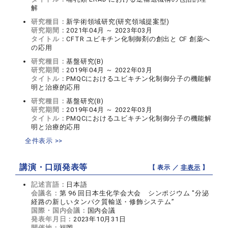
解
研究種目：
新学術領域研究(研究領域提案型)
研究期間：
2021年04月 ～ 2023年03月
タイトル：
CFTR ユビキチン化制御剤の創出と CF 創薬へ
の応用
研究種目：
基盤研究(B)
研究期間：
2019年04月 ～ 2022年03月
タイトル：
PMQCにおけるユビキチン化制御分子の機能解
明と治療的応用
研究種目：
基盤研究(B)
研究期間：
2019年04月 ～ 2022年03月
タイトル：
PMQCにおけるユビキチン化制御分子の機能解
明と治療的応用
全件表示 >>
講演・口頭発表等
【 表示 ／
非表示
】
記述言語：
日本語
会議名：
第 96 回日本生化学会大会 シンポジウム "分泌
経路の新しいタンパク質輸送・修飾システム”
国際・国内会議：
国内会議
発表年月日：
2023年10月31日
開催地：
福岡