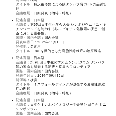
タイトル：
翻訳後修飾による膜タンパク質CFTRの品質管
理
会議種別：
口頭発表（招待・特別）
記述言語：
日本語
会議名：
第95回日本生化学会大会 シンポジウム「ユビキ
チンワールドを制御する脱ユビキチン化酵素の疾患、創
薬における重要性」
国際・国内会議：
国内会議
発表年月日：
2022年11月10日
開催地：
名古屋
タイトル：
DUBを標的とした嚢胞性線維症の治療戦略
記述言語：
日本語
会議名：
第 92 回日本生化学大会シンポジウム タンパク
質の運命を制御する動態と疾病のフロンティア
国際・国内会議：
国内会議
発表年月日：
2019年09月19日
開催地：
横浜
タイトル：
ミスフォールディングが誘発する嚢胞性線維
症の理解
会議種別：
口頭発表（招待・特別）
記述言語：
日本語
会議名：
日本ケミカルバイオロジー学会第14回年会 ミニ
シンポジウム
国際・国内会議：
国内会議