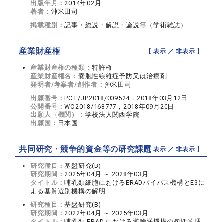
出版年月：
2014年02月
著者：
沖米田司
掲載種別：
記事・総説・解説・論説等（学術雑誌）
産業財産権
【 表示 ／
非表示
】
産業財産権の種類：
特許権
産業財産権名：
嚢胞性線維症予防又は治療剤
発明者/考案者/創作者：
沖米田司
出願番号：
PCT/JP2018/009524，2018年03月12日
公開番号：
WO2018/168777，2018年09月20日
出願人（機関）：
学校法人関西学院
出願国：
日本国
共同研究・競争的資金等の研究課題
【 表示 ／
非表示
】
研究種目：
基盤研究(B)
研究期間：
2025年04月 ～ 2028年03月
タイトル：
哺乳類細胞におけるERADバイパス機構とE3に
よる基質選別機構の解明
研究種目：
基盤研究(B)
研究期間：
2022年04月 ～ 2025年03月
タイトル：
哺乳類 ERAD における逆輸送機構の包括的理