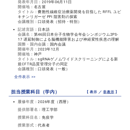
発表年月日：
2019年06月11日
開催地：
名古屋
タイトル：
嚢胞性線維症治療薬開発を目指した RFFL ユビ
キチンリガーゼ PPI 阻害剤の探索
会議種別：
口頭発表（招待・特別）
記述言語：
日本語
会議名：
第46回日本分子生物学会年会シンポジウム2PS-
17 遅延制御による脳機能障害および神経変性疾患の理解
国際・国内会議：
国内会議
開催年月：
2023年12月
開催地：
神戸
タイトル：
sgRNAゲノムワイドスクリーニングによる新
規CFTR品質管理分子の同定
会議種別：
口頭発表（一般）
全件表示 >>
担当授業科目（学内）
【 表示 ／
非表示
】
履修年度：
2026年度（西暦）
提供部署名：
理工学部
授業科目名：
免疫学
授業形式：
代表者