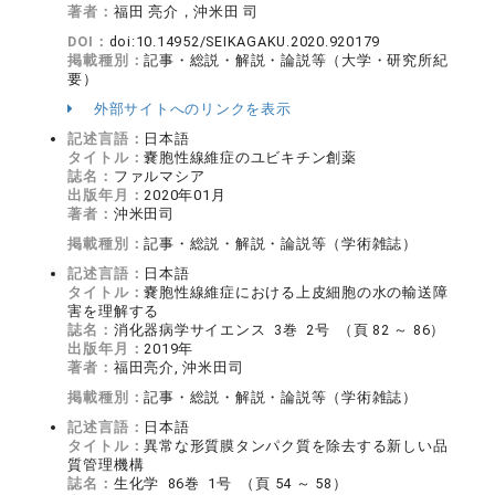
著者：
福田 亮介，沖米田 司
DOI：
doi:10.14952/SEIKAGAKU.2020.920179
掲載種別：
記事・総説・解説・論説等（大学・研究所紀
要）
外部サイトへのリンクを表示
記述言語：
日本語
タイトル：
嚢胞性線維症のユビキチン創薬
誌名：
ファルマシア
出版年月：
2020年01月
著者：
沖米田司
掲載種別：
記事・総説・解説・論説等（学術雑誌）
記述言語：
日本語
タイトル：
嚢胞性線維症における上皮細胞の水の輸送障
害を理解する
誌名：
消化器病学サイエンス 3巻 2号 （頁 82 ～ 86）
出版年月：
2019年
著者：
福田亮介, 沖米田司
掲載種別：
記事・総説・解説・論説等（学術雑誌）
記述言語：
日本語
タイトル：
異常な形質膜タンパク質を除去する新しい品
質管理機構
誌名：
生化学 86巻 1号 （頁 54 ～ 58）