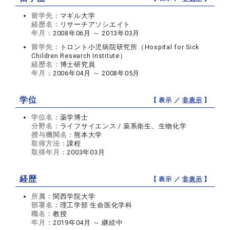
留学先：
マギル大学
経歴名：
リサーチアソシエイト
年月：
2008年06月 ～ 2013年03月
留学先：
トロント小児病院研究所（Hospital for Sick
Children Research Institute）
経歴名：
博士研究員
年月：
2006年04月 ～ 2008年05月
学位
【 表示 ／
非表示
】
学位名：
薬学博士
分野名：
ライフサイエンス / 薬系衛生、生物化学
授与機関名：
熊本大学
取得方法：
課程
取得年月：
2003年03月
経歴
【 表示 ／
非表示
】
所属：
関西学院大学
部署名：
理工学部 生命医化学科
職名：
教授
年月：
2019年04月 ～ 継続中