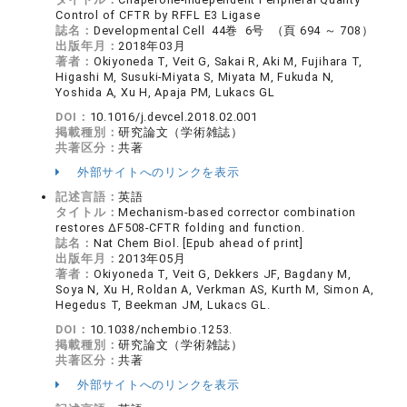
Control of CFTR by RFFL E3 Ligase
誌名：
Developmental Cell 44巻 6号 （頁 694 ～ 708）
出版年月：
2018年03月
著者：
Okiyoneda T, Veit G, Sakai R, Aki M, Fujihara T,
Higashi M, Susuki-Miyata S, Miyata M, Fukuda N,
Yoshida A, Xu H, Apaja PM, Lukacs GL
DOI：
10.1016/j.devcel.2018.02.001
掲載種別：
研究論文（学術雑誌）
共著区分：
共著
外部サイトへのリンクを表示
記述言語：
英語
タイトル：
Mechanism-based corrector combination
restores ΔF508-CFTR folding and function.
誌名：
Nat Chem Biol. [Epub ahead of print]
出版年月：
2013年05月
著者：
Okiyoneda T, Veit G, Dekkers JF, Bagdany M,
Soya N, Xu H, Roldan A, Verkman AS, Kurth M, Simon A,
Hegedus T, Beekman JM, Lukacs GL.
DOI：
10.1038/nchembio.1253.
掲載種別：
研究論文（学術雑誌）
共著区分：
共著
外部サイトへのリンクを表示