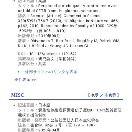
記述言語：
英語
タイトル：
Peripheral protein quality control removes
unfolded CFTR from the plasma membrane.
誌名：
Science. (Article). Comment in Science
329(5993):766-7 (2010), Highlighted in Nature vol 466,
p162, 2010, Recommended by Faculty of 1000 329巻
5993号 （頁 805 ～ 810）
出版年月：
2010年08月
著者：
Okiyoneda T, Barrière H, Bagdány M, Rabeh WM,
Du K, Höhfeld J, Young JC, Lukacs GL.
DOI：
10.1126/science.1191542.
掲載種別：
研究論文（学術雑誌）
共著区分：
共著
外部サイトへのリンクを表示
全件表示 >>
MISC
【 表示 ／
非表示
】
記述言語：
日本語
タイトル：
嚢胞性線維症原因遺伝子産物CFTRの品質管理
機構と機能制御
出版者・発行元：
公益社団法人日本生化学会
誌名：
生化学 92巻 2号 （頁 179 ～ 188）
出版年月：
2020年04月