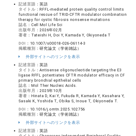
記述言語：
英語
タイトル：
RFFL-mediated protein quality control limits
functional rescue of TRID-CFTR modulator combination
therapy for cystic fibrosis nonsense mutations
誌名：
Cell Mol Life Sci
出版年月：
2026年02月
著者：
Tateishi H, Doi Y, Kamada Y, Okiyoneda T
DOI：
10.1007/s00018-026-06114-3
掲載種別：
研究論文（学術雑誌）
外部サイトへのリンクを表示
記述言語：
英語
タイトル：
Antisense oligonucleotide targeting the E3
ligase RFFL potentiates CFTR modulator efficacy in CF
primary bronchial epithelial cells
誌名：
Mol Ther Nucleic Acids.
出版年月：
2025年10月
著者：
Hinata D, Kai Y, Fukuda R, Kamada Y, Kasahara Y,
Sasaki K, Yoshida T, Obika S, Inoue T, Okiyoneda T.
DOI：
10.1016/j.omtn.2025.102756
掲載種別：
研究論文（学術雑誌）
外部サイトへのリンクを表示
記述言語：
英語
タイトル：
Chaperone-Independent Peripheral Quality