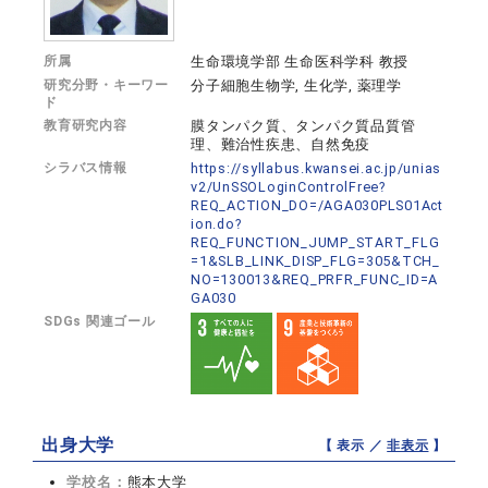
所属
生命環境学部 生命医科学科 教授
研究分野・キーワー
分子細胞生物学, 生化学, 薬理学
ド
教育研究内容
膜タンパク質、タンパク質品質管
理、難治性疾患、自然免疫
シラバス情報
https://syllabus.kwansei.ac.jp/unias
v2/UnSSOLoginControlFree?
REQ_ACTION_DO=/AGA030PLS01Act
ion.do?
REQ_FUNCTION_JUMP_START_FLG
=1&SLB_LINK_DISP_FLG=305&TCH_
NO=130013&REQ_PRFR_FUNC_ID=A
GA030
SDGs 関連ゴール
出身大学
【 表示 ／
非表示
】
学校名：
熊本大学