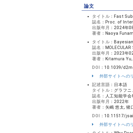
論文
タイトル：
Fast Sub
誌名：
Proc. of In
出版年月：
2024年0
著者：
Naoya Funamo
タイトル：
Bayesian
誌名：
MOLECULAR 
出版年月：
2023年0
著者：
Kitamura Yu,
DOI：
10.1039/d2m
外部サイトへの
記述言語：
日本語
タイトル：
グラフニ
誌名：
人工知能学会研
出版年月：
2022年
著者：
矢嶋 悠太, 猪
DOI：
10.11517/jsa
外部サイトへの