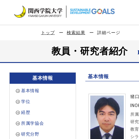
トップ
検索結果
詳細ページ
教員・研究者紹介
基本情報
基本情報
基本情報
猪
学位
INO
経歴
所属
研究
所属学協会
教育
研究分野
シラ