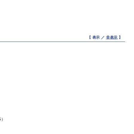
【 表示 ／
非表示
】
5）