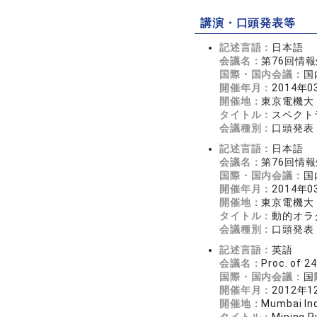
講演・口頭発表等
記述言語：
日本語
会議名：
第76回情報
国際・国内会議：
国
開催年月：
2014年0
開催地：
東京電機大
タイトル：
スペクト
会議種別：
口頭発表
記述言語：
日本語
会議名：
第76回情報
国際・国内会議：
国
開催年月：
2014年0
開催地：
東京電機大
タイトル：
動的オラ
会議種別：
口頭発表
記述言語：
英語
会議名：
Proc. of 2
国際・国内会議：
国
開催年月：
2012年1
開催地：
Mumbai In