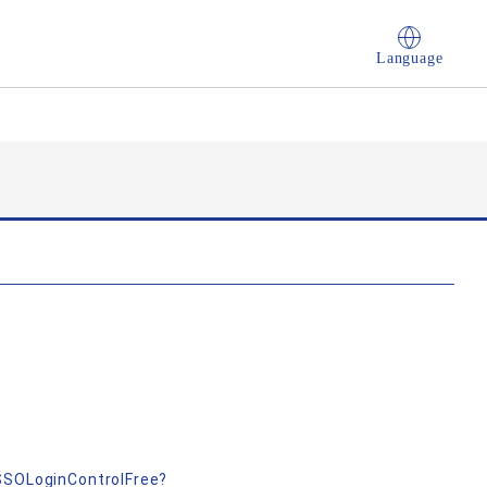
Language
nSSOLoginControlFree?