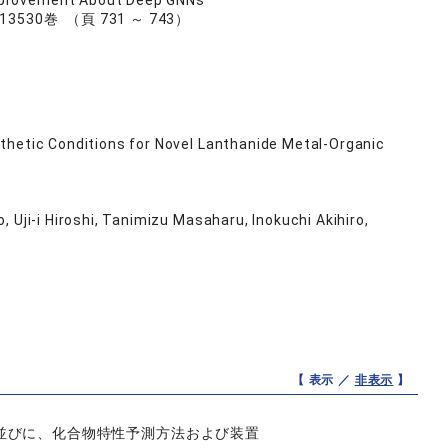
mprovement About Deep GNNs
II 13530巻 （頁 731 ～ 743）
thetic Conditions for Novel Lanthanide Metal-Organic
Uji-i Hiroshi, Tanimizu Masaharu, Inokuchi Akihiro,
【 表示 ／
非表示
】
並びに、化合物特性予測方法および装置