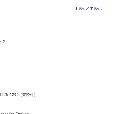
【 表示 ／
非表示
】
ング
, pp.1275-1290（査読付）