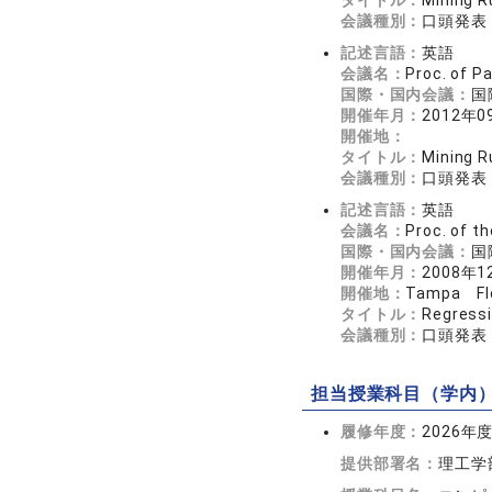
タイトル：
Mining R
会議種別：
口頭発表
記述言語：
英語
会議名：
Proc. of P
国際・国内会議：
国
開催年月：
2012年0
開催地：
タイトル：
Mining R
会議種別：
口頭発表
記述言語：
英語
会議名：
Proc. of t
国際・国内会議：
国
開催年月：
2008年1
開催地：
Tampa Flo
タイトル：
Regressi
会議種別：
口頭発表
担当授業科目（学内
履修年度：
2026年
提供部署名：
理工学