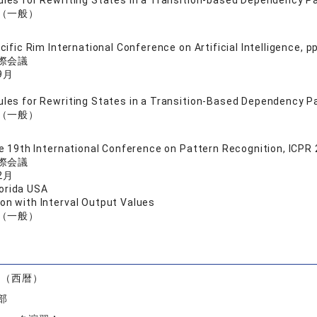
ules for Rewriting States in a Transition-based Dependency Pa
（一般）
acific Rim International Conference on Artificial Intelligence,
際会議
9月
ules for Rewriting States in a Transition-Based Dependency P
（一般）
he 19th International Conference on Pattern Recognition, I
際会議
2月
rida USA
on with Interval Output Values
（一般）
）
度（西暦）
部