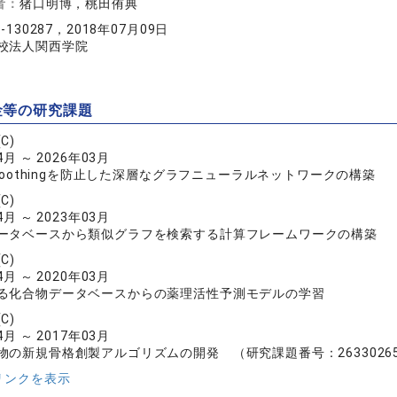
者：
猪口明博，桃田侑典
-130287，2018年07月09日
校法人関西学院
金等の研究課題
C)
4月 ～ 2026年03月
smoothingを防止した深層なグラフニューラルネットワークの構築
C)
4月 ～ 2023年03月
ータベースから類似グラフを検索する計算フレームワークの構築
C)
4月 ～ 2020年03月
る化合物データベースからの薬理活性予測モデルの学習
C)
4月 ～ 2017年03月
物の新規骨格創製アルゴリズムの開発 （研究課題番号：2633026
リンクを表示