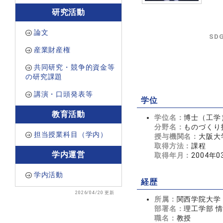
研究活動
論文
SD
産業財産権
共同研究・競争的資金等
の研究課題
講演・口頭発表等
学位
教育活動
学位名：
博士（工学
分野名：
ものづくり
担当授業科目（学内）
授与機関名：
大阪大
取得方法：
課程
学内運営
取得年月：
2004年0
学内活動
経歴
2026/04/20 更新
所属：
関西学院大学
部署名：
理工学部 
職名：
教授