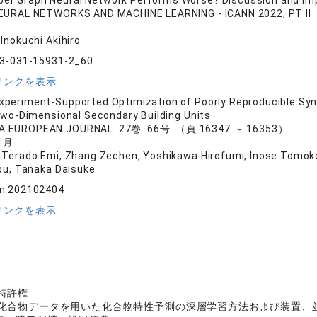
er Graph Neural Network Performs Worse? Discussion and I
NEURAL NETWORKS AND MACHINE LEARNING - ICANN 2022, PT 
Inokuchi Akihiro
-3-031-15931-2_60
リンクを表示
Experiment-Supported Optimization of Poorly Reproducible Syn
wo-Dimensional Secondary Building Units
A EUROPEAN JOURNAL 27巻 66号 （頁 16347 ～ 16353）
1月
 Terado Emi, Zhang Zechen, Yoshikawa Hirofumi, Inose Tomoko, 
u, Tanaka Daisuke
m.202102404
リンクを表示
特許権
化合物データを用いた化合物特性予測の深層学習方法および装置、