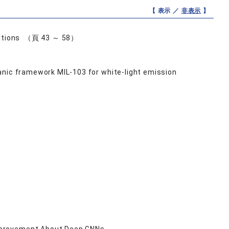
【 表示 ／
非表示
】
ications （頁 43 ～ 58）
anic framework MIL-103 for white-light emission