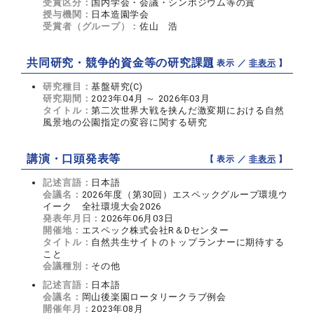
受賞区分：
国内学会・会議・シンポジウム等の賞
授与機関：
日本造園学会
受賞者（グループ）：
佐山 浩
共同研究・競争的資金等の研究課題
【 表示 ／
非表示
】
研究種目：
基盤研究(C)
研究期間：
2023年04月 ～ 2026年03月
タイトル：
第二次世界大戦を挟んだ激変期における自然
風景地の公園指定の変容に関する研究
講演・口頭発表等
【 表示 ／
非表示
】
記述言語：
日本語
会議名：
2026年度（第30回）エスペックグループ環境ウ
イーク 全社環境大会2026
発表年月日：
2026年06月03日
開催地：
エスペック株式会社R＆Dセンター
タイトル：
自然共生サイトのトップランナーに期待する
こと
会議種別：
その他
記述言語：
日本語
会議名：
岡山後楽園ロータリークラブ例会
開催年月：
2023年08月