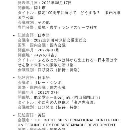
発表年月日：
2023年08月17日
開催地：
岡山市
タイトル：
指定100周年に向けて どうする？ 瀬戸内海
国立公園
会議種別：
その他
専門分野：
環境・農学 / ランドスケープ科学
記述言語：
日本語
会議名：
2022吉川町村米部会通常総会
国際・国内会議：
国内会議
開催年月：
2022年07月
開催地：
JAみのり吉川
タイトル：
ふるさとの味は絆から生まれる～日本酒は幸
せを繋ぐ未来への素敵な贈り物～
会議種別：
口頭発表（招待・特別）
記述言語：
日本語
会議名：
リレー・シンポ
国際・国内会議：
国内会議
開催年月：
2022年07月
開催地：
能楽堂ホールtenjin9（岡山県岡山市）
タイトル：
小西和の人物像と『瀬戸内海論』
会議種別：
口頭発表（招待・特別）
記述言語：
英語
会議名：
THE 1ST ICTSD INTERNATIONAL CONFERENCE
ON TECHNOLOGY FOR SUSTAINABLE DEVELOPMENT
国際・国内会議：
国際会議