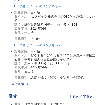
外部サイトへのリンクを表示
記述言語：
日本語
タイトル：
エスペック株式会社のOECMへの取組につい
て
誌名：
総合政策研究 69号 （頁 152 ～ 164）
出版年月：
2024年09月
著者：
佐山浩
掲載種別：
その他
外部サイトへのリンクを表示
記述言語：
日本語
タイトル：
どうする？どうなる？10年後の瀬戸内海国立
公園～卒寿を迎えた国立公園に寄せて～
誌名：
瀬戸内海 88 号 （頁 11 ～ 14）
出版年月：
2024年09月
著者：
佐山浩
掲載種別：
記事・総説・解説・論説等（学術雑誌）
全件表示 >>
受賞
【 表示 ／
非表示
】
賞名：
日本造園学会賞（著作部門）