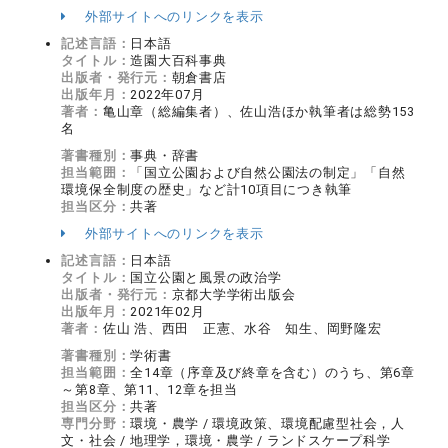
外部サイトへのリンクを表示
記述言語：
日本語
タイトル：
造園大百科事典
出版者・発行元：
朝倉書店
出版年月：
2022年07月
著者：
亀山章（総編集者）、佐山浩ほか執筆者は総勢153
名
著書種別：
事典・辞書
担当範囲：
「国立公園および自然公園法の制定」「自然
環境保全制度の歴史」など計10項目につき執筆
担当区分：
共著
外部サイトへのリンクを表示
記述言語：
日本語
タイトル：
国立公園と風景の政治学
出版者・発行元：
京都大学学術出版会
出版年月：
2021年02月
著者：
佐山 浩、西田 正憲、水谷 知生、岡野隆宏
著書種別：
学術書
担当範囲：
全14章（序章及び終章を含む）のうち、第6章
～第8章、第11、12章を担当
担当区分：
共著
専門分野：
環境・農学 / 環境政策、環境配慮型社会，人
文・社会 / 地理学，環境・農学 / ランドスケープ科学