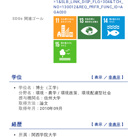
=1&SLB_LINK_DISP_FLG=304&TCH_
NO=130012&REQ_PRFR_FUNC_ID=A
GA030
SDGs 関連ゴール
学位
【 表示 ／
非表示
】
学位名：
博士（工学）
分野名：
環境・農学 / 環境政策、環境配慮型社会
授与機関名：
信州大学
取得方法：
論文
取得年月：
2010年09月
経歴
【 表示 ／
非表示
】
所属：
関西学院大学