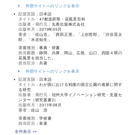
外部サイトへのリンクを表示
記述言語：
日本語
タイトル：
47都道府県・花風景百科
出版者・発行元：
丸善出版株式会社
出版年月：
2019年05月
著者：
「佐山浩」「西田正憲」「上杉哲郎」「渋谷晃太
郎」「水谷知生」
著書種別：
事典・辞書
担当範囲：
静岡、兵庫、岡山、広島、山口、四国４県の
花風景を担当した。
担当区分：
共著
外部サイトへのリンクを表示
記述言語：
日本語
タイトル：
わが国における戦後の国立公園の進展に関す
る研究
出版者・発行元：
信州大学イノベーション研究・支援セ
ンター（研究叢書2）
出版年月：
2011年08月
著者：
佐山 浩
著書種別：
学術書
担当区分：
単著
全件表示 >>