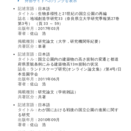
外部サイトへのリンクを表示
記述言語：
日本語
タイトル：
生物多様性と21世紀の国立公園の再編
誌名：
地域創造学研究33（奈良県立大学研究季報第27巻
第3号） （頁 33 ～ 59）
出版年月：
2017年03月
著者：
佐山 浩
掲載種別：
研究論文（大学，研究機関等紀要）
共著区分：
単著
記述言語：
日本語
タイトル：
国立公園内の建築物の高さ規制の変遷と都道
府県景観条例にみる建築物高13m規制の状況
誌名：
ランドスケープ研究(オンライン論文集）/第4号/日
本造園学会
出版年月：
2011年06月
著者：
佐山 浩
掲載種別：
研究論文（学術雑誌）
共著区分：
共著
記述言語：
日本語
タイトル：
わが国における戦後の国立公園の進展に関す
る研究
出版年月：
2010年09月
著者：
佐山 浩