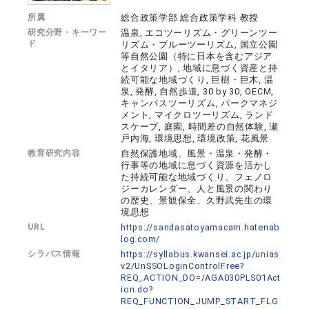
所属
総合政策学部 総合政策学科 教授
研究分野・キーワー
温泉, エコツーリズム・グリーンツー
ド
リズム・ブルーツーリズム, 国立公園
等自然公園（特に日本を含むアジア
とイタリア）, 地域に息づく資産と持
続可能な地域づくり, 巨樹・巨木, 温
泉, 発酵, 自然歩道, 30 by 30, OECM,
キャンパスツーリズム, パークマネジ
メント, マイクロツーリズム, ランド
スケープ, 庭園, 時間差の自然体験, 瀬
戸内海, 環境思想, 環境政策, 花風景
教育研究内容
自然保護地域、風景・温泉・発酵・
行事等の地域に息づく資源を活かし
た持続可能な地域づくり、フェノロ
ジーカレンダー、人と風景の関わり
の歴史、景観保全、久野武先生の環
境思想
URL
https://sandasatoyamacam.hatenab
log.com/
シラバス情報
https://syllabus.kwansei.ac.jp/unias
v2/UnSSOLoginControlFree?
REQ_ACTION_DO=/AGA030PLS01Act
ion.do?
REQ_FUNCTION_JUMP_START_FLG