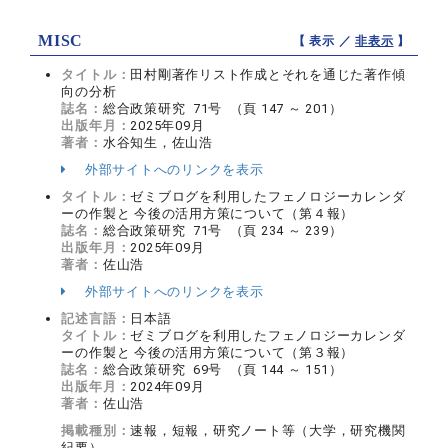
MISC
【 表示 ／
非表示
】
タイトル：
田村剛著作リスト作成とそれを通じた著作傾
向の分析
誌名：
総合政策研究 71号 （頁 147 ～ 201）
出版年月：
2025年09月
著者：
水谷知生，佐山浩
外部サイトへのリンクを表示
タイトル：
ゼミブログを利用したフェノロジーカレンダ
ーの作製と 今後の活用方策について（第４報）
誌名：
総合政策研究 71号 （頁 234 ～ 239）
出版年月：
2025年09月
著者：
佐山浩
外部サイトへのリンクを表示
記述言語：
日本語
タイトル：
ゼミブログを利用したフェノロジーカレンダ
ーの作製と 今後の活用方策について（第３報）
誌名：
総合政策研究 69号 （頁 144 ～ 151）
出版年月：
2024年09月
著者：
佐山浩
掲載種別：
速報，短報，研究ノート等（大学，研究機関
紀要）