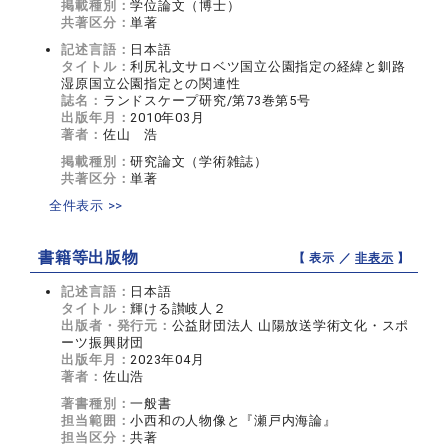
掲載種別：
学位論文（博士）
共著区分：
単著
記述言語：
日本語
タイトル：
利尻礼文サロベツ国立公園指定の経緯と釧路
湿原国立公園指定との関連性
誌名：
ランドスケープ研究/第73巻第5号
出版年月：
2010年03月
著者：
佐山 浩
掲載種別：
研究論文（学術雑誌）
共著区分：
単著
全件表示 >>
書籍等出版物
【 表示 ／
非表示
】
記述言語：
日本語
タイトル：
輝ける讃岐人２
出版者・発行元：
公益財団法人 山陽放送学術文化・スポ
ーツ振興財団
出版年月：
2023年04月
著者：
佐山浩
著書種別：
一般書
担当範囲：
小西和の人物像と『瀬戸内海論』
担当区分：
共著