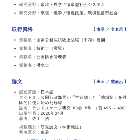
研究分野：
環境・農学 / 循環型社会システム
研究分野：
環境・農学 / 環境政策、環境配慮型社会
取得資格
【 表示 ／
非表示
】
資格名：
国家公務員試験上級職（甲種）造園
資格名：
技術士（環境）
資格名：
公害防止管理者
資格名：
潜水士
論文
【 表示 ／
非表示
】
記述言語：
日本語
タイトル：
公園行政部局が「営造物」と「地域制」を対
比的に使い始めた経緯
誌名：
ランドスケープ研究 83巻 5号 （頁 495 ～ 498）
出版年月：
2020年04月
著者：
佐山 浩
掲載種別：
研究論文（学術雑誌）
共著区分：
単著