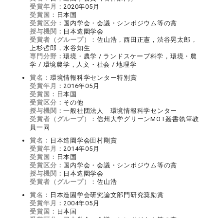
受賞年月：
2020年05月
受賞国：
日本国
受賞区分：
国内学会・会議・シンポジウム等の賞
授与機関：
日本造園学会
受賞者（グループ）：
佐山浩，西田正憲，渋谷晃太郎，
上杉哲郎，水谷知生
専門分野：
環境・農学 / ランドスケープ科学，環境・農
学 / 環境農学，人文・社会 / 地理学
賞名：
環境情報科学センター特別賞
受賞年月：
2016年05月
受賞国：
日本国
受賞区分：
その他
授与機関：
一般社団法人 環境情報科学センター
受賞者（グループ）：
信州大学グリーンMOT叢書執筆教
員一同
賞名：
日本造園学会田村剛賞
受賞年月：
2014年05月
受賞国：
日本国
受賞区分：
国内学会・会議・シンポジウム等の賞
授与機関：
日本造園学会
受賞者（グループ）：
佐山浩
賞名：
日本造園学会研究論文部門研究奨励賞
受賞年月：
2004年05月
受賞国：
日本国