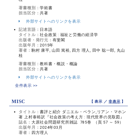
著書種別：
学術書
担当区分：
共著
外部サイトへのリンクを表示
記述言語：
日本語
タイトル：
社会政策 : 福祉と労働の経済学
出版者・発行元：
有斐閣
出版年月：
2015年
著者：
駒村 康平, 山田 篤裕, 四方 理人, 田中 聡一郎, 丸山
桂
著書種別：
教科書・概説・概論
担当区分：
共著
外部サイトへのリンクを表示
全件表示 >>
MISC
【 表示 ／
非表示
】
タイトル：
書評と紹介 ダニエル・ベラン,リアン・マホン
著 上村泰裕訳『社会政策の考え方 : 現代世界の見取図』
誌名：
大原社会問題研究所雑誌 785巻 （頁 57 ～ 59）
出版年月：
2024年03月
著者：
四方理人