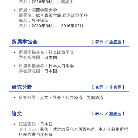
年月：
2016年04月 ～ 継続中
所属：
関西学院大学
部署名：
総合政策学部 総合政策学科
職名：
専任講師
年月：
2013年04月 ～ 2016年03月
所属学協会
【 表示 ／
非表示
】
所属学協会名：
社会政策学会
学会所在国：
日本国
所属学協会名：
日本人口学会
学会所在国：
日本国
研究分野
【 表示 ／
非表示
】
研究分野：
人文・社会 / 公共経済、労働経済
論文
【 表示 ／
非表示
】
記述言語：
日本語
タイトル：
家族・就労の変化と所得格差 : 本人年齢別所得
格差の寄与度分解