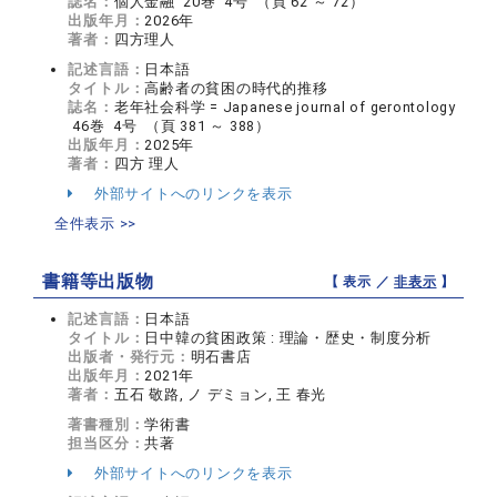
誌名：
個人金融 20巻 4号 （頁 62 ～ 72）
出版年月：
2026年
著者：
四方理人
記述言語：
日本語
タイトル：
高齢者の貧困の時代的推移
誌名：
老年社会科学 = Japanese journal of gerontology
46巻 4号 （頁 381 ～ 388）
出版年月：
2025年
著者：
四方 理人
外部サイトへのリンクを表示
全件表示 >>
書籍等出版物
【 表示 ／
非表示
】
記述言語：
日本語
タイトル：
日中韓の貧困政策 : 理論・歴史・制度分析
出版者・発行元：
明石書店
出版年月：
2021年
著者：
五石 敬路, ノ デミョン, 王 春光
著書種別：
学術書
担当区分：
共著
外部サイトへのリンクを表示