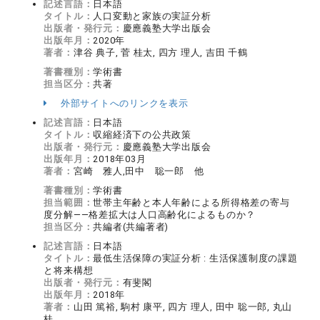
記述言語：
日本語
タイトル：
人口変動と家族の実証分析
出版者・発行元：
慶應義塾大学出版会
出版年月：
2020年
著者：
津谷 典子, 菅 桂太, 四方 理人, 吉田 千鶴
著書種別：
学術書
担当区分：
共著
外部サイトへのリンクを表示
記述言語：
日本語
タイトル：
収縮経済下の公共政策
出版者・発行元：
慶應義塾大学出版会
出版年月：
2018年03月
著者：
宮崎 雅人,田中 聡一郎 他
著書種別：
学術書
担当範囲：
世帯主年齢と本人年齢による所得格差の寄与
度分解――格差拡大は人口高齢化によるものか？
担当区分：
共編者(共編著者)
記述言語：
日本語
タイトル：
最低生活保障の実証分析 : 生活保護制度の課題
と将来構想
出版者・発行元：
有斐閣
出版年月：
2018年
著者：
山田 篤裕, 駒村 康平, 四方 理人, 田中 聡一郎, 丸山
桂