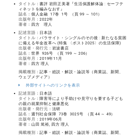
タイトル：
書評 岩田正美著『生活保護解体論 : セーフテ
ィネットを編みなおす』
誌名：
個人金融 17巻 1号 （頁 99 ～ 101）
出版年月：
2022年
著者：
四方 理人
記述言語：
日本語
タイトル：
パラサイト・シングルのその後 : 新たなる貧困
に備える年金改革へ (特集 〈ポスト2025〉の生活保障)
出版者・発行元：
岩波書店
誌名：
世界 926号 （頁 199 ～ 206）
出版年月：
2019年11月
著者：
四方 理人
掲載種別：
記事・総説・解説・論説等（商業誌、新聞、
ウェブメディア）
外部サイトへのリンクを表示
記述言語：
日本語
タイトル：
障害等により手助けや見守りを要する子ども
の親の就業抑制と健康悪化
出版者・発行元：
法研
誌名：
週刊社会保障 73巻 3025号 （頁 44 ～ 49）
出版年月：
2019年06月
著者：
山田 篤裕, 四方 理人
掲載種別：
記事・総説・解説・論説等（商業誌、新聞、