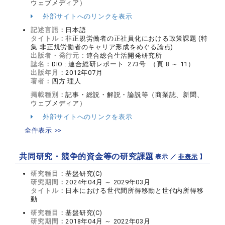
ウェブメディア）
外部サイトへのリンクを表示
記述言語：
日本語
タイトル：
非正規労働者の正社員化における政策課題 (特
集 非正規労働者のキャリア形成をめぐる論点)
出版者・発行元：
連合総合生活開発研究所
誌名：
DIO : 連合総研レポート 273号 （頁 8 ～ 11）
出版年月：
2012年07月
著者：
四方 理人
掲載種別：
記事・総説・解説・論説等（商業誌、新聞、
ウェブメディア）
外部サイトへのリンクを表示
全件表示 >>
共同研究・競争的資金等の研究課題
【 表示 ／
非表示
】
研究種目：
基盤研究(C)
研究期間：
2024年04月 ～ 2029年03月
タイトル：
日本における世代間所得移動と世代内所得移
動
研究種目：
基盤研究(C)
研究期間：
2018年04月 ～ 2022年03月