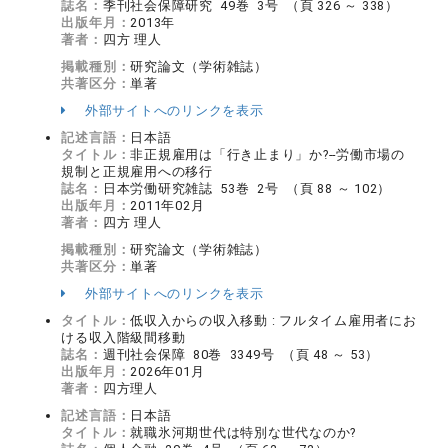
誌名：
季刊社会保障研究 49巻 3号 （頁 326 ～ 338）
出版年月：
2013年
著者：
四方 理人
掲載種別：
研究論文（学術雑誌）
共著区分：
単著
外部サイトへのリンクを表示
記述言語：
日本語
タイトル：
非正規雇用は「行き止まり」か?--労働市場の
規制と正規雇用への移行
誌名：
日本労働研究雑誌 53巻 2号 （頁 88 ～ 102）
出版年月：
2011年02月
著者：
四方 理人
掲載種別：
研究論文（学術雑誌）
共著区分：
単著
外部サイトへのリンクを表示
タイトル：
低収入からの収入移動 : フルタイム雇用者にお
ける収入階級間移動
誌名：
週刊社会保障 80巻 3349号 （頁 48 ～ 53）
出版年月：
2026年01月
著者：
四方理人
記述言語：
日本語
タイトル：
就職氷河期世代は特別な世代なのか?