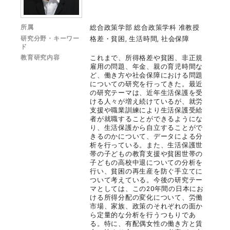
所属
総合政策学部 総合政策学科 准教授
研究分野・キーワー
格差・貧困, 生活時間, 社会保障
ド
教育研究内容
これまで、所得格差や貧困、非正規
雇用の問題、年金、親の育児時間な
ど、働き方や社会保障における問題
についての研究を行ってきた。最近
の研究テーマは、近年生活保護を受
ける人々が増え続けているが、就労
支援や職業訓練により生活保護受給
者が就職することができるようにな
り、生活保護から自立することがで
きるのかについて、データによる分
析を行っている。また、生活保護世
帯の子どもの教育支援や貧困世帯の
子どもの高校中退についての分析を
行い、貧困の再生産を防ぐ手立てに
ついて考えている。今後の研究テー
マとしては、この20年間の日本にお
ける所得分配の変化について、労働
市場、家族、政策のそれぞれの面か
ら定量的な分析を行うつもりであ
る。特に、有配偶女性の働き方と賃