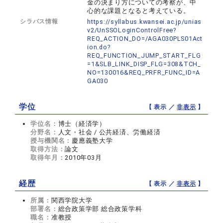
金の決まり方についての考察が、中
心的な課題となると考えている。
シラバス情報
https://syllabus.kwansei.ac.jp/unias
v2/UnSSOLoginControlFree?
REQ_ACTION_DO=/AGA030PLS01Act
ion.do?
REQ_FUNCTION_JUMP_START_FLG
=1&SLB_LINK_DISP_FLG=308&TCH_
NO=130016&REQ_PRFR_FUNC_ID=A
GA030
学位
【 表示 ／
非表示
】
学位名：
博士（経済学）
分野名：
人文・社会 / 公共経済、労働経済
授与機関名：
慶應義塾大学
取得方法：
論文
取得年月：
2010年03月
経歴
【 表示 ／
非表示
】
所属：
関西学院大学
部署名：
総合政策学部 総合政策学科
職名：
准教授