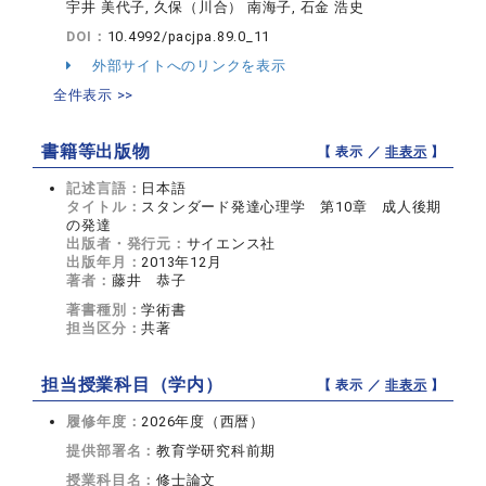
宇井 美代子, 久保（川合） 南海子, 石金 浩史
DOI：
10.4992/pacjpa.89.0_11
外部サイトへのリンクを表示
全件表示 >>
書籍等出版物
【 表示 ／
非表示
】
記述言語：
日本語
タイトル：
スタンダード発達心理学 第10章 成人後期
の発達
出版者・発行元：
サイエンス社
出版年月：
2013年12月
著者：
藤井 恭子
著書種別：
学術書
担当区分：
共著
担当授業科目（学内）
【 表示 ／
非表示
】
履修年度：
2026年度（西暦）
提供部署名：
教育学研究科前期
授業科目名：
修士論文