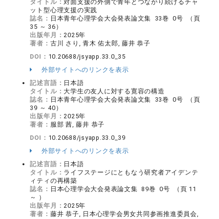
タイトル：
対面支援の外側で青年とつながり続けるチャ
ット型心理支援の実践
誌名：
日本青年心理学会大会発表論文集 33巻 0号 （頁
35 ～ 36）
出版年月：
2025年
著者：
古川 さり, 青木 佑太郎, 藤井 恭子
DOI：
10.20688/jsyapp.33.0_35
外部サイトへのリンクを表示
記述言語：
日本語
タイトル：
大学生の友人に対する寛容の構造
誌名：
日本青年心理学会大会発表論文集 33巻 0号 （頁
39 ～ 40）
出版年月：
2025年
著者：
服部 茜, 藤井 恭子
DOI：
10.20688/jsyapp.33.0_39
外部サイトへのリンクを表示
記述言語：
日本語
タイトル：
ライフステージにともなう研究者アイデンテ
ィティの再構築
誌名：
日本心理学会大会発表論文集 89巻 0号 （頁 11
～ ）
出版年月：
2025年
著者：
藤井 恭子, 日本心理学会男女共同参画推進委員会,