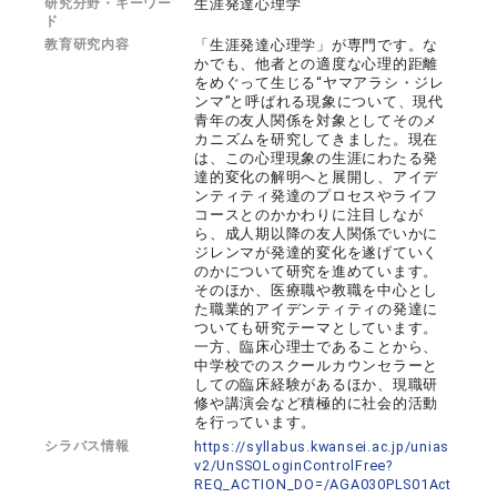
研究分野・キーワー
生涯発達心理学
ド
教育研究内容
「生涯発達心理学」が専門です。な
かでも、他者との適度な心理的距離
をめぐって生じる“ヤマアラシ・ジレ
ンマ”と呼ばれる現象について、現代
青年の友人関係を対象としてそのメ
カニズムを研究してきました。現在
は、この心理現象の生涯にわたる発
達的変化の解明へと展開し、アイデ
ンティティ発達のプロセスやライフ
コースとのかかわりに注目しなが
ら、成人期以降の友人関係でいかに
ジレンマが発達的変化を遂げていく
のかについて研究を進めています。
そのほか、医療職や教職を中心とし
た職業的アイデンティティの発達に
ついても研究テーマとしています。
一方、臨床心理士であることから、
中学校でのスクールカウンセラーと
しての臨床経験があるほか、現職研
修や講演会など積極的に社会的活動
を行っています。
シラバス情報
https://syllabus.kwansei.ac.jp/unias
v2/UnSSOLoginControlFree?
REQ_ACTION_DO=/AGA030PLS01Act