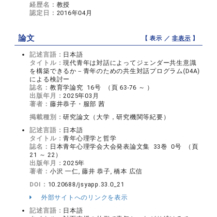
経歴名：
教授
認定日：
2016年04月
論文
【 表示 ／
非表示
】
記述言語：
日本語
タイトル：
現代青年は対話によってジェンダー共生意識
を構築できるか－青年のための共生対話プログラム(D4A)
による検討ー
誌名：
教育学論究 16号 （頁 63-76 ～ ）
出版年月：
2025年03月
著者：
藤井恭子・服部 茜
掲載種別：
研究論文（大学，研究機関等紀要）
記述言語：
日本語
タイトル：
青年心理学と哲学
誌名：
日本青年心理学会大会発表論文集 33巻 0号 （頁
21 ～ 22）
出版年月：
2025年
著者：
小沢 一仁, 藤井 恭子, 橋本 広信
DOI：
10.20688/jsyapp.33.0_21
外部サイトへのリンクを表示
記述言語：
日本語