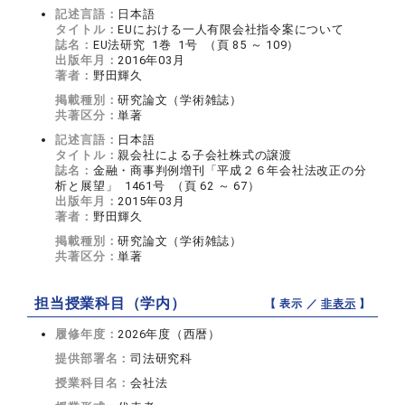
記述言語：
日本語
タイトル：
EUにおける一人有限会社指令案について
誌名：
EU法研究 1巻 1号 （頁 85 ～ 109）
出版年月：
2016年03月
著者：
野田輝久
掲載種別：
研究論文（学術雑誌）
共著区分：
単著
記述言語：
日本語
タイトル：
親会社による子会社株式の譲渡
誌名：
金融・商事判例増刊「平成２６年会社法改正の分
析と展望」 1461号 （頁 62 ～ 67）
出版年月：
2015年03月
著者：
野田輝久
掲載種別：
研究論文（学術雑誌）
共著区分：
単著
担当授業科目（学内）
【 表示 ／
非表示
】
履修年度：
2026年度（西暦）
提供部署名：
司法研究科
授業科目名：
会社法