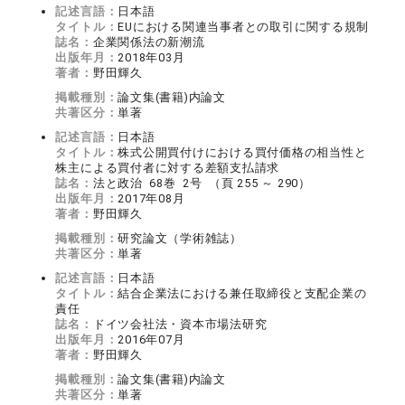
記述言語：
日本語
タイトル：
EUにおける関連当事者との取引に関する規制
誌名：
企業関係法の新潮流
出版年月：
2018年03月
著者：
野田輝久
掲載種別：
論文集(書籍)内論文
共著区分：
単著
記述言語：
日本語
タイトル：
株式公開買付けにおける買付価格の相当性と
株主による買付者に対する差額支払請求
誌名：
法と政治 68巻 2号 （頁 255 ～ 290）
出版年月：
2017年08月
著者：
野田輝久
掲載種別：
研究論文（学術雑誌）
共著区分：
単著
記述言語：
日本語
タイトル：
結合企業法における兼任取締役と支配企業の
責任
誌名：
ドイツ会社法・資本市場法研究
出版年月：
2016年07月
著者：
野田輝久
掲載種別：
論文集(書籍)内論文
共著区分：
単著