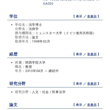
GA030
学位
【 表示 ／
非表示
】
学位名：
法学博士
分野名：
法律学
授与機関名：
ミュンスター大学（ドイツ連邦共和国）
取得方法：
論文
取得年月：
1998年02月
経歴
【 表示 ／
非表示
】
所属：
関西学院大学
職名：
教授
年月：
2013年04月 ～ 継続中
研究分野
【 表示 ／
非表示
】
研究分野：
人文・社会 / 民事法学
論文
【 表示 ／
非表示
】