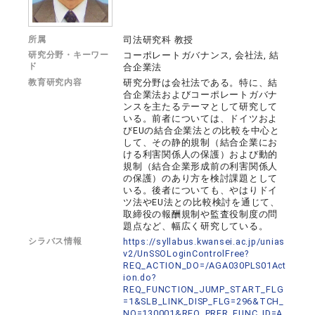
所属
司法研究科 教授
研究分野・キーワー
コーポレートガバナンス, 会社法, 結
ド
合企業法
教育研究内容
研究分野は会社法である。特に、結
合企業法およびコーポレートガバナ
ンスを主たるテーマとして研究して
いる。前者については、ドイツおよ
びEUの結合企業法との比較を中心と
して、その静的規制（結合企業にお
ける利害関係人の保護）および動的
規制（結合企業形成前の利害関係人
の保護）のあり方を検討課題として
いる。後者についても、やはりドイ
ツ法やEU法との比較検討を通じて、
取締役の報酬規制や監査役制度の問
題点など、幅広く研究している。
シラバス情報
https://syllabus.kwansei.ac.jp/unias
v2/UnSSOLoginControlFree?
REQ_ACTION_DO=/AGA030PLS01Act
ion.do?
REQ_FUNCTION_JUMP_START_FLG
=1&SLB_LINK_DISP_FLG=296&TCH_
NO=130001&REQ_PRFR_FUNC_ID=A