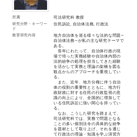
所属
司法研究科 教授
研究分野・キーワー
住民訴訟, 自治体法務, 行政法
ド
教育研究内容
地方自治体を巡る様々な法的な問題―
自治体法務―が私の主な研究テーマで
ある。
長年にわたって、自治体行政の現
場で培った実務経験や自治体内部の
法的紛争の処理を担当してきた経験
を活かして実務と理論の架橋を図る
観点からのアプローチを重視してい
る。
また、近年、地方分権に伴う自治
体の役割の重要性とともに、地方行
政財政に対する住民の行政監視の意
識の向上により、全国的に増加して
いる住民訴訟に強い関心を持ってい
る。
なお、こうした研究を踏まえて、
司法研究科では、実務で問題となる
ことの多い個別法令の具体的な紛争
を題材として取り上げ、それを通じ
て行政法の理論・知識を学ぶ演習方