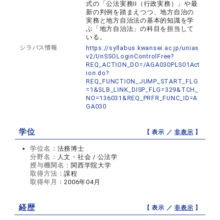
式の「公法実務II（行政実務）」や最
新の判例を踏まえつつ、地方自治の
実務と地方自治法の基本的知識を学
ぶ「地方自治法」の科目を担当して
いる。
シラバス情報
https://syllabus.kwansei.ac.jp/unias
v2/UnSSOLoginControlFree?
REQ_ACTION_DO=/AGA030PLS01Act
ion.do?
REQ_FUNCTION_JUMP_START_FLG
=1&SLB_LINK_DISP_FLG=329&TCH_
NO=136031&REQ_PRFR_FUNC_ID=A
GA030
学位
【 表示 ／
非表示
】
学位名：
法務博士
分野名：
人文・社会 / 公法学
授与機関名：
関西学院大学
取得方法：
課程
取得年月：
2006年04月
経歴
【 表示 ／
非表示
】