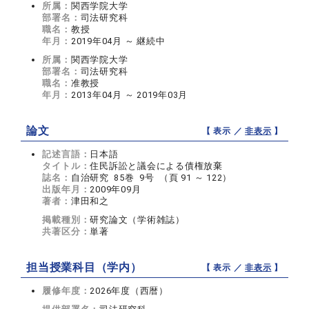
所属：
関西学院大学
部署名：
司法研究科
職名：
教授
年月：
2019年04月 ～ 継続中
所属：
関西学院大学
部署名：
司法研究科
職名：
准教授
年月：
2013年04月 ～ 2019年03月
論文
【 表示 ／
非表示
】
記述言語：
日本語
タイトル：
住民訴訟と議会による債権放棄
誌名：
自治研究 85巻 9号 （頁 91 ～ 122）
出版年月：
2009年09月
著者：
津田和之
掲載種別：
研究論文（学術雑誌）
共著区分：
単著
担当授業科目（学内）
【 表示 ／
非表示
】
履修年度：
2026年度（西暦）