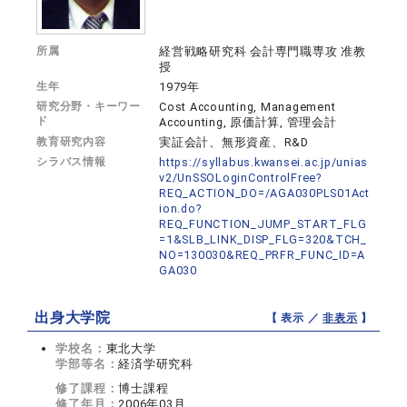
所属
経営戦略研究科 会計専門職専攻 准教
授
生年
1979年
研究分野・キーワー
Cost Accounting, Management
ド
Accounting, 原価計算, 管理会計
教育研究内容
実証会計、無形資産、R&D
シラバス情報
https://syllabus.kwansei.ac.jp/unias
v2/UnSSOLoginControlFree?
REQ_ACTION_DO=/AGA030PLS01Act
ion.do?
REQ_FUNCTION_JUMP_START_FLG
=1&SLB_LINK_DISP_FLG=320&TCH_
NO=130030&REQ_PRFR_FUNC_ID=A
GA030
出身大学院
【 表示 ／
非表示
】
学校名：
東北大学
学部等名：
経済学研究科
修了課程：
博士課程
修了年月：
2006年03月