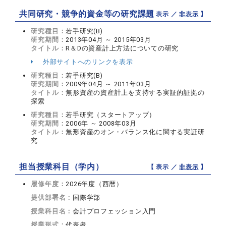
共同研究・競争的資金等の研究課題
【 表示 ／
非表示
】
研究種目：
若手研究(B)
研究期間：
2013年04月 ～ 2015年03月
タイトル：
R＆Dの資産計上方法についての研究
外部サイトへのリンクを表示
研究種目：
若手研究(B)
研究期間：
2009年04月 ～ 2011年03月
タイトル：
無形資産の資産計上を支持する実証的証拠の
探索
研究種目：
若手研究（スタートアップ）
研究期間：
2006年 ～ 2008年03月
タイトル：
無形資産のオン・バランス化に関する実証研
究
担当授業科目（学内）
【 表示 ／
非表示
】
履修年度：
2026年度（西暦）
提供部署名：
国際学部
授業科目名：
会計プロフェッション入門
授業形式：
代表者