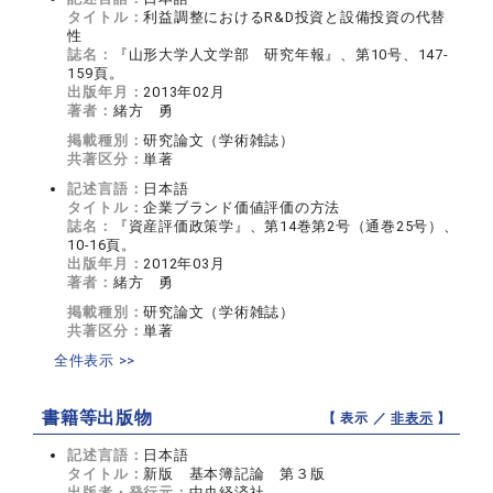
タイトル：
利益調整におけるR&D投資と設備投資の代替
性
誌名：
『山形大学人文学部 研究年報』、第10号、147-
159頁。
出版年月：
2013年02月
著者：
緒方 勇
掲載種別：
研究論文（学術雑誌）
共著区分：
単著
記述言語：
日本語
タイトル：
企業ブランド価値評価の方法
誌名：
『資産評価政策学』、第14巻第2号（通巻25号）、
10-16頁。
出版年月：
2012年03月
著者：
緒方 勇
掲載種別：
研究論文（学術雑誌）
共著区分：
単著
全件表示 >>
書籍等出版物
【 表示 ／
非表示
】
記述言語：
日本語
タイトル：
新版 基本簿記論 第３版
出版者・発行元：
中央経済社