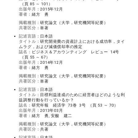
（頁 85 ～ 101）
出版年月：
2015年12月
著者：
緒方 勇
掲載種別：
研究論文（大学，研究機関等紀要）
共著区分：
単著
記述言語：
日本語
タイトル：
研究開発費の資産計上における成功率，タイ
ムラグ，および減価償却率の推定
誌名：
ビジネス＆アカウンティング レビュー 14号
（頁 55 ～ 67）
出版年月：
2014年12月
著者：
緒方 勇
掲載種別：
研究論文（大学，研究機関等紀要）
共著区分：
単著
記述言語：
日本語
タイトル：
目標利益達成のために経営者はどのような利
益調整行動を行っているか？
誌名：
研究年報 経済学 73巻 3号 （頁 53 ～ 70）
出版年月：
2013年03月
著者：
緒方 勇, 安酸 建二
掲載種別：
研究論文（大学，研究機関等紀要）
共著区分：
共著
記述言語：
日本語