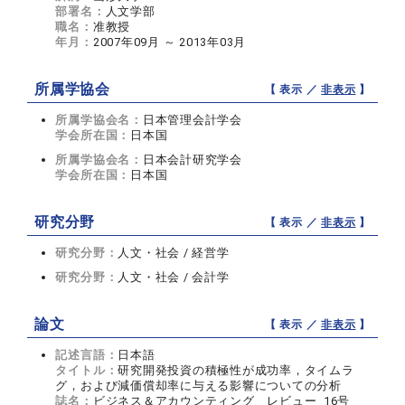
部署名：
人文学部
職名：
准教授
年月：
2007年09月 ～ 2013年03月
所属学協会
【 表示 ／
非表示
】
所属学協会名：
日本管理会計学会
学会所在国：
日本国
所属学協会名：
日本会計研究学会
学会所在国：
日本国
研究分野
【 表示 ／
非表示
】
研究分野：
人文・社会 / 経営学
研究分野：
人文・社会 / 会計学
論文
【 表示 ／
非表示
】
記述言語：
日本語
タイトル：
研究開発投資の積極性が成功率，タイムラ
グ，および減価償却率に与える影響についての分析
誌名：
ビジネス＆アカウンティング レビュー 16号