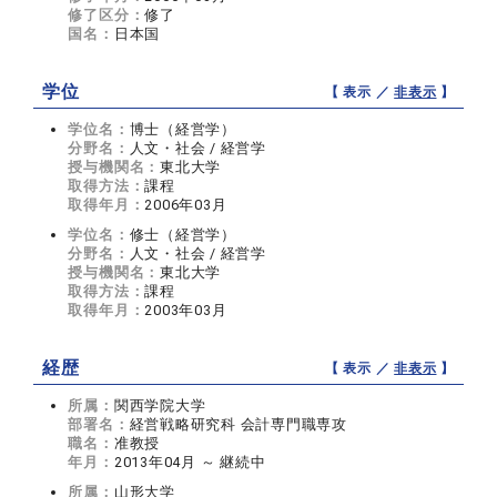
修了区分：
修了
国名：
日本国
学位
【 表示 ／
非表示
】
学位名：
博士（経営学）
分野名：
人文・社会 / 経営学
授与機関名：
東北大学
取得方法：
課程
取得年月：
2006年03月
学位名：
修士（経営学）
分野名：
人文・社会 / 経営学
授与機関名：
東北大学
取得方法：
課程
取得年月：
2003年03月
経歴
【 表示 ／
非表示
】
所属：
関西学院大学
部署名：
経営戦略研究科 会計専門職専攻
職名：
准教授
年月：
2013年04月 ～ 継続中
所属：
山形大学