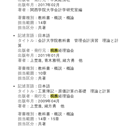
出版年月：
2017年02月
著者：
関西学院大学会計学研究室編
著書種別：
教科書・概説・概論
担当範囲：
14章
担当区分：
共著
記述言語：
日本語
タイトル：
会計大学院教科書 管理会計演習 理論と計
算
出版者・発行元：
税務
経理協会
出版年月：
2011年01月
著者：
上埜進, 青木雅明, 緒方勇 他
著書種別：
教科書・概説・概論
担当範囲：
10章
担当区分：
共著
記述言語：
日本語
タイトル：
工業簿記・原価計算の基礎 理論と計算
出版者・発行元：
税務
経理協会
出版年月：
2009年04月
著者：
上埜進, 緒方勇 他
著書種別：
教科書・概説・概論
担当範囲：
14章・15章
担当区分：
共著