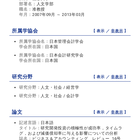
部署名：
人文学部
職名：
准教授
年月：
2007年09月 ～ 2013年03月
所属学協会
【 表示 ／
非表示
】
所属学協会名：
日本管理会計学会
学会所在国：
日本国
所属学協会名：
日本会計研究学会
学会所在国：
日本国
研究分野
【 表示 ／
非表示
】
研究分野：
人文・社会 / 経営学
研究分野：
人文・社会 / 会計学
論文
【 表示 ／
非表示
】
記述言語：
日本語
タイトル：
研究開発投資の積極性が成功率，タイムラ
グ，および減価償却率に与える影響についての分析
誌名：
ビジネス＆アカウンティング レビュー 16号