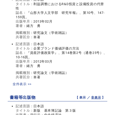
タイトル：
利益調整におけるR&D投資と設備投資の代替
性
誌名：
『山形大学人文学部 研究年報』、第10号、147-
159頁。
出版年月：
2013年02月
著者：
緒方 勇
掲載種別：
研究論文（学術雑誌）
共著区分：
単著
記述言語：
日本語
タイトル：
企業ブランド価値評価の方法
誌名：
『資産評価政策学』、第14巻第2号（通巻25号）、
10-16頁。
出版年月：
2012年03月
著者：
緒方 勇
掲載種別：
研究論文（学術雑誌）
共著区分：
単著
全件表示 >>
書籍等出版物
【 表示 ／
非表示
】
記述言語：
日本語
タイトル：
新版 基本簿記論 第３版
出版者・発行元：
中央経済社