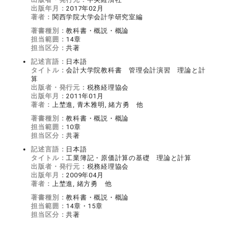
出版年月：
2017年02月
著者：
関西学院大学会計学研究室編
著書種別：
教科書・概説・概論
担当範囲：
14章
担当区分：
共著
記述言語：
日本語
タイトル：
会計大学院教科書 管理会計演習 理論と計
算
出版者・発行元：
税務経理協会
出版年月：
2011年01月
著者：
上埜進, 青木雅明, 緒方勇 他
著書種別：
教科書・概説・概論
担当範囲：
10章
担当区分：
共著
記述言語：
日本語
タイトル：
工業簿記・原価計算の基礎 理論と計算
出版者・発行元：
税務経理協会
出版年月：
2009年04月
著者：
上埜進, 緒方勇 他
著書種別：
教科書・概説・概論
担当範囲：
14章・15章
担当区分：
共著