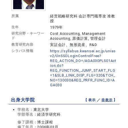
所属
経営戦略研究科 会計専門職専攻 准教
授
生年
1979年
研究分野・キーワー
Cost Accounting, Management
ド
Accounting, 原価計算, 管理会計
教育研究内容
実証会計、無形資産、R&D
シラバス情報
https://syllabus.kwansei.ac.jp/unias
v2/UnSSOLoginControlFree?
REQ_ACTION_DO=/AGA030PLS01Act
ion.do?
REQ_FUNCTION_JUMP_START_FLG
=1&SLB_LINK_DISP_FLG=320&TCH_
NO=130030&REQ_PRFR_FUNC_ID=A
GA030
出身大学院
【 表示 ／
非表示
】
学校名：
東北大学
学部等名：
経済学研究科
修了課程：
博士課程
修了年月：
2006年03月