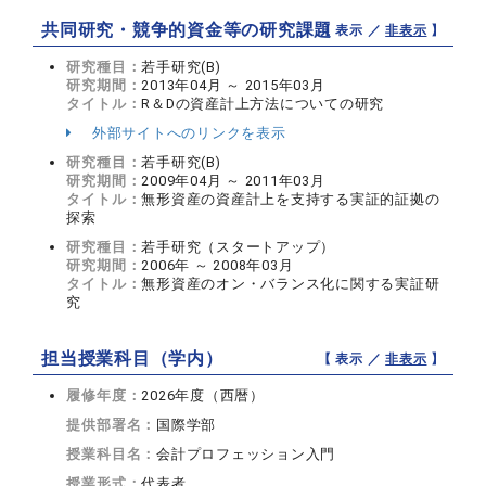
共同研究・競争的資金等の研究課題
【 表示 ／
非表示
】
研究種目：
若手研究(B)
研究期間：
2013年04月 ～ 2015年03月
タイトル：
R＆Dの資産計上方法についての研究
外部サイトへのリンクを表示
研究種目：
若手研究(B)
研究期間：
2009年04月 ～ 2011年03月
タイトル：
無形資産の資産計上を支持する実証的証拠の
探索
研究種目：
若手研究（スタートアップ）
研究期間：
2006年 ～ 2008年03月
タイトル：
無形資産のオン・バランス化に関する実証研
究
担当授業科目（学内）
【 表示 ／
非表示
】
履修年度：
2026年度（西暦）
提供部署名：
国際学部
授業科目名：
会計プロフェッション入門
授業形式：
代表者