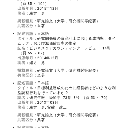
（頁 85 ～ 101）
出版年月：
2015年12月
著者：
緒方 勇
掲載種別：
研究論文（大学，研究機関等紀要）
共著区分：
単著
記述言語：
日本語
タイトル：
研究開発費の資産計上における成功率，タイ
ムラグ，および減価償却率の推定
誌名：
ビジネス＆アカウンティング レビュー 14号
（頁 55 ～ 67）
出版年月：
2014年12月
著者：
緒方 勇
掲載種別：
研究論文（大学，研究機関等紀要）
共著区分：
単著
記述言語：
日本語
タイトル：
目標利益達成のために経営者はどのような利
益調整行動を行っているか？
誌名：
研究年報 経済学 73巻 3号 （頁 53 ～ 70）
出版年月：
2013年03月
著者：
緒方 勇, 安酸 建二
掲載種別：
研究論文（大学，研究機関等紀要）
共著区分：
共著
記述言語：
日本語