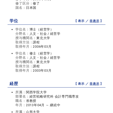
修了区分：
修了
国名：
日本国
学位
【 表示 ／
非表示
】
学位名：
博士（経営学）
分野名：
人文・社会 / 経営学
授与機関名：
東北大学
取得方法：
課程
取得年月：
2006年03月
学位名：
修士（経営学）
分野名：
人文・社会 / 経営学
授与機関名：
東北大学
取得方法：
課程
取得年月：
2003年03月
経歴
【 表示 ／
非表示
】
所属：
関西学院大学
部署名：
経営戦略研究科 会計専門職専攻
職名：
准教授
年月：
2013年04月 ～ 継続中
所属：
山形大学