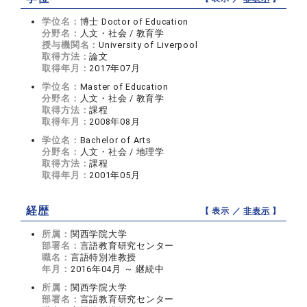
学位名：
博士 Doctor of Education
分野名：
人文・社会 / 教育学
授与機関名：
University of Liverpool
取得方法：
論文
取得年月：
2017年07月
学位名：
Master of Education
分野名：
人文・社会 / 教育学
取得方法：
課程
取得年月：
2008年08月
学位名：
Bachelor of Arts
分野名：
人文・社会 / 地理学
取得方法：
課程
取得年月：
2001年05月
経歴
【 表示 ／
非表示
】
所属：
関西学院大学
部署名：
言語教育研究センター
職名：
言語特別准教授
年月：
2016年04月 ～ 継続中
所属：
関西学院大学
部署名：
言語教育研究センター