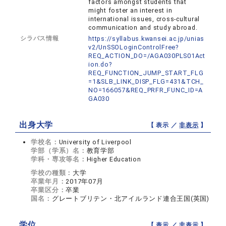
factors amongst students that
might foster an interest in
international issues, cross-cultural
communication and study abroad.
シラバス情報
https://syllabus.kwansei.ac.jp/unias
v2/UnSSOLoginControlFree?
REQ_ACTION_DO=/AGA030PLS01Act
ion.do?
REQ_FUNCTION_JUMP_START_FLG
=1&SLB_LINK_DISP_FLG=431&TCH_
NO=166057&REQ_PRFR_FUNC_ID=A
GA030
出身大学
【 表示 ／
非表示
】
学校名：
University of Liverpool
学部（学系）名：
教育学部
学科・専攻等名：
Higher Education
学校の種類：
大学
卒業年月：
2017年07月
卒業区分：
卒業
国名：
グレートブリテン・北アイルランド連合王国(英国)
学位
【 表示 ／
非表示
】