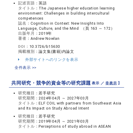
記述言語：
英語
タイトル：
The Japanese higher education learning
environment: Challenges in building intercultural
competences
誌名：
Cognition in Context: New Insights Into
Language, Culture, and the Mind （頁 163 ～ 172）
出版年月：
2019年
著者：
Andrew Nowlan
DOI：
10.3726/b15630
掲載種別：
論文集(書籍)内論文
外部サイトへのリンクを表示
全件表示 >>
共同研究・競争的資金等の研究課題
【 表示 ／
非表示
】
研究種目：
若手研究
研究期間：
2024年04月 ～ 2027年03月
タイトル：
ELF COIL with partners from Southeast Asia
and Its Impact on Study Abroad Intent
研究種目：
若手研究
研究期間：
2019年04月 ～ 2021年03月
タイトル：
Perceptions of study abroad in ASEAN