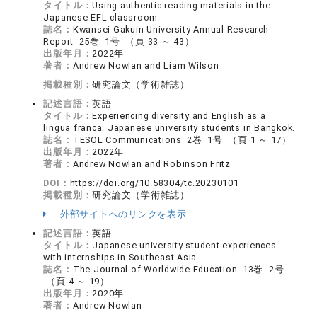
タイトル：
Using authentic reading materials in the
Japanese EFL classroom
誌名：
Kwansei Gakuin University Annual Research
Report 25巻 1号 （頁 33 ～ 43）
出版年月：
2022年
著者：
Andrew Nowlan and Liam Wilson
掲載種別：
研究論文（学術雑誌）
記述言語：
英語
タイトル：
Experiencing diversity and English as a
lingua franca: Japanese university students in Bangkok.
誌名：
TESOL Communications 2巻 1号 （頁 1 ～ 17）
出版年月：
2022年
著者：
Andrew Nowlan and Robinson Fritz
DOI：
https://doi.org/10.58304/tc.20230101
掲載種別：
研究論文（学術雑誌）
外部サイトへのリンクを表示
記述言語：
英語
タイトル：
Japanese university student experiences
with internships in Southeast Asia
誌名：
The Journal of Worldwide Education 13巻 2号
（頁 4 ～ 19）
出版年月：
2020年
著者：
Andrew Nowlan