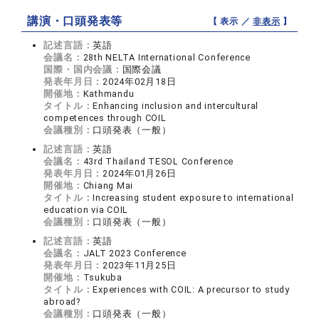
講演・口頭発表等
【 表示 ／
非表示
】
記述言語：
英語
会議名：
28th NELTA International Conference
国際・国内会議：
国際会議
発表年月日：
2024年02月18日
開催地：
Kathmandu
タイトル：
Enhancing inclusion and intercultural
competences through COIL
会議種別：
口頭発表（一般）
記述言語：
英語
会議名：
43rd Thailand TESOL Conference
発表年月日：
2024年01月26日
開催地：
Chiang Mai
タイトル：
Increasing student exposure to international
education via COIL
会議種別：
口頭発表（一般）
記述言語：
英語
会議名：
JALT 2023 Conference
発表年月日：
2023年11月25日
開催地：
Tsukuba
タイトル：
Experiences with COIL: A precursor to study
abroad?
会議種別：
口頭発表（一般）