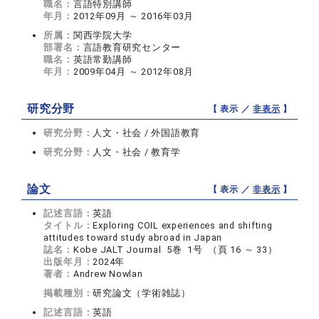
職名：
言語特別講師
年月：
2012年09月 ～ 2016年03月
所属：
関西学院大学
部署名：
言語教育研究センター
職名：
英語常勤講師
年月：
2009年04月 ～ 2012年08月
研究分野
【 表示 ／
非表示
】
研究分野：
人文・社会 / 外国語教育
研究分野：
人文・社会 / 教育学
論文
【 表示 ／
非表示
】
記述言語：
英語
タイトル：
Exploring COIL experiences and shifting
attitudes toward study abroad in Japan
誌名：
Kobe JALT Journal 5巻 1号 （頁 16 ～ 33）
出版年月：
2024年
著者：
Andrew Nowlan
掲載種別：
研究論文（学術雑誌）
記述言語：
英語