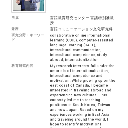
所属
言語教育研究センター 言語特別准教
授
兼務
言語コミュニケーション文化研究科
研究分野・キーワー
collaborative online international
ド
learning (COIL), computer-assisted
language learning (CALL),
intercultural communication,
intercultural competence, study
abroad, internationlization
教育研究内容
My research interests fall under the
umbrella of internationalization,
intercultural competence and
motivation. While growing up on the
east coast of Canada, I became
interested in traveling abroad and
experiencing new cultures. This
curiosity led me to teaching
positions in South Korea, Taiwan
and now Japan. Based on my
experiences working in East Asia
and traveling around the world, I
hope to identify motivational