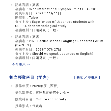
記述言語：
英語
会議名：
32nd International Symposium of ETA-ROC
発表年月日：
2023年11月11日
開催地：
Taipei
タイトル：
Experiences of Japanese students with
COIL: A phenomenological study
会議種別：
口頭発表（一般）
記述言語：
英語
会議名：
2023 Pacific Second Language Research Forum
(PacSLRF)
発表年月日：
2023年07月27日
タイトル：
Should we speak Japanese or English?
会議種別：
口頭発表（一般）
全件表示 >>
担当授業科目（学内）
【 表示 ／
非表示
】
履修年度：
2026年度（西暦）
提供部署名：
言語教育研究センター
授業科目名：
Culture and Society
授業形式：
代表者