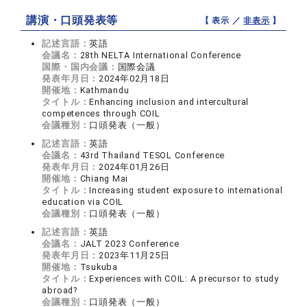
講演・口頭発表等
【 表示 ／
非表示
】
記述言語：
英語
会議名：
28th NELTA International Conference
国際・国内会議：
国際会議
発表年月日：
2024年02月18日
開催地：
Kathmandu
タイトル：
Enhancing inclusion and intercultural
competences through COIL
会議種別：
口頭発表（一般）
記述言語：
英語
会議名：
43rd Thailand TESOL Conference
発表年月日：
2024年01月26日
開催地：
Chiang Mai
タイトル：
Increasing student exposure to international
education via COIL
会議種別：
口頭発表（一般）
記述言語：
英語
会議名：
JALT 2023 Conference
発表年月日：
2023年11月25日
開催地：
Tsukuba
タイトル：
Experiences with COIL: A precursor to study
abroad?
会議種別：
口頭発表（一般）