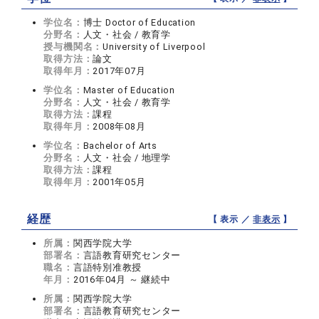
学位名：
博士 Doctor of Education
分野名：
人文・社会 / 教育学
授与機関名：
University of Liverpool
取得方法：
論文
取得年月：
2017年07月
学位名：
Master of Education
分野名：
人文・社会 / 教育学
取得方法：
課程
取得年月：
2008年08月
学位名：
Bachelor of Arts
分野名：
人文・社会 / 地理学
取得方法：
課程
取得年月：
2001年05月
経歴
【 表示 ／
非表示
】
所属：
関西学院大学
部署名：
言語教育研究センター
職名：
言語特別准教授
年月：
2016年04月 ～ 継続中
所属：
関西学院大学
部署名：
言語教育研究センター