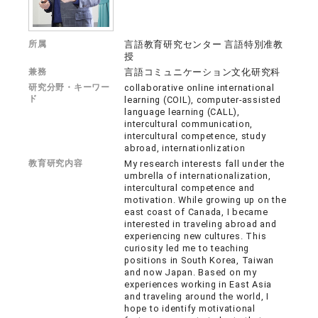
所属
言語教育研究センター 言語特別准教
授
兼務
言語コミュニケーション文化研究科
研究分野・キーワー
collaborative online international
ド
learning (COIL), computer-assisted
language learning (CALL),
intercultural communication,
intercultural competence, study
abroad, internationlization
教育研究内容
My research interests fall under the
umbrella of internationalization,
intercultural competence and
motivation. While growing up on the
east coast of Canada, I became
interested in traveling abroad and
experiencing new cultures. This
curiosity led me to teaching
positions in South Korea, Taiwan
and now Japan. Based on my
experiences working in East Asia
and traveling around the world, I
hope to identify motivational