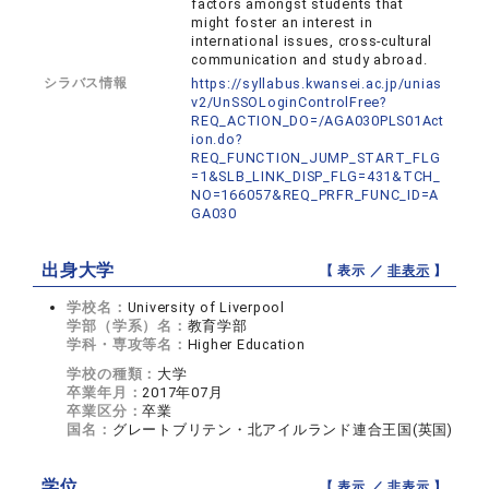
factors amongst students that
might foster an interest in
international issues, cross-cultural
communication and study abroad.
シラバス情報
https://syllabus.kwansei.ac.jp/unias
v2/UnSSOLoginControlFree?
REQ_ACTION_DO=/AGA030PLS01Act
ion.do?
REQ_FUNCTION_JUMP_START_FLG
=1&SLB_LINK_DISP_FLG=431&TCH_
NO=166057&REQ_PRFR_FUNC_ID=A
GA030
出身大学
【 表示 ／
非表示
】
学校名：
University of Liverpool
学部（学系）名：
教育学部
学科・専攻等名：
Higher Education
学校の種類：
大学
卒業年月：
2017年07月
卒業区分：
卒業
国名：
グレートブリテン・北アイルランド連合王国(英国)
学位
【 表示 ／
非表示
】