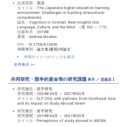
記述言語：
英語
タイトル：
The Japanese higher education learning
environment: Challenges in building intercultural
competences
誌名：
Cognition in Context: New Insights Into
Language, Culture, and the Mind （頁 163 ～ 172）
出版年月：
2019年
著者：
Andrew Nowlan
DOI：
10.3726/b15630
掲載種別：
論文集(書籍)内論文
外部サイトへのリンクを表示
全件表示 >>
共同研究・競争的資金等の研究課題
【 表示 ／
非表示
】
研究種目：
若手研究
研究期間：
2024年04月 ～ 2027年03月
タイトル：
ELF COIL with partners from Southeast Asia
and Its Impact on Study Abroad Intent
研究種目：
若手研究
研究期間：
2019年04月 ～ 2021年03月
タイトル：
Perceptions of study abroad in ASEAN