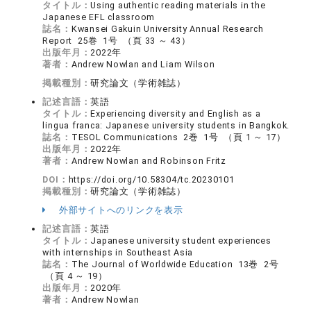
タイトル：
Using authentic reading materials in the
Japanese EFL classroom
誌名：
Kwansei Gakuin University Annual Research
Report 25巻 1号 （頁 33 ～ 43）
出版年月：
2022年
著者：
Andrew Nowlan and Liam Wilson
掲載種別：
研究論文（学術雑誌）
記述言語：
英語
タイトル：
Experiencing diversity and English as a
lingua franca: Japanese university students in Bangkok.
誌名：
TESOL Communications 2巻 1号 （頁 1 ～ 17）
出版年月：
2022年
著者：
Andrew Nowlan and Robinson Fritz
DOI：
https://doi.org/10.58304/tc.20230101
掲載種別：
研究論文（学術雑誌）
外部サイトへのリンクを表示
記述言語：
英語
タイトル：
Japanese university student experiences
with internships in Southeast Asia
誌名：
The Journal of Worldwide Education 13巻 2号
（頁 4 ～ 19）
出版年月：
2020年
著者：
Andrew Nowlan