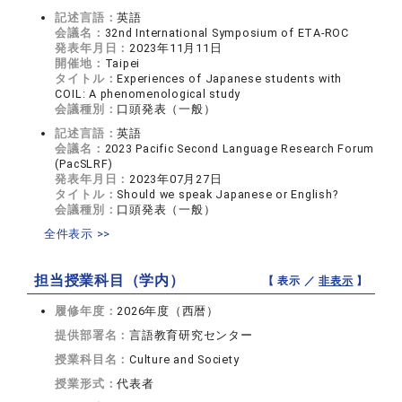
記述言語：
英語
会議名：
32nd International Symposium of ETA-ROC
発表年月日：
2023年11月11日
開催地：
Taipei
タイトル：
Experiences of Japanese students with
COIL: A phenomenological study
会議種別：
口頭発表（一般）
記述言語：
英語
会議名：
2023 Pacific Second Language Research Forum
(PacSLRF)
発表年月日：
2023年07月27日
タイトル：
Should we speak Japanese or English?
会議種別：
口頭発表（一般）
全件表示 >>
担当授業科目（学内）
【 表示 ／
非表示
】
履修年度：
2026年度（西暦）
提供部署名：
言語教育研究センター
授業科目名：
Culture and Society
授業形式：
代表者